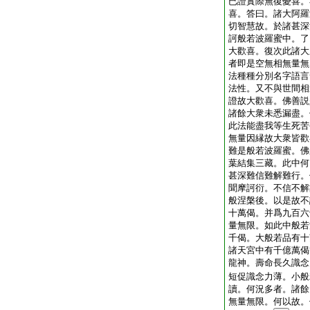
已證實際無復憂喜。
喜。答曰。諸大阿羅
切智慧故。於諸甚深
訶般若波羅蜜中。了
大歡喜。復次此諸大
者即是空無相無量無
法種種分別名字語言
法性。又不與世間相
證故大歡喜。佛善説
諸餘大衆未悉漏盡。
此法能盡我等生死苦
無量因縁故大衆皆歡
難是般若波羅蜜。佛
葉結集三藏。此中何
甚深難信難解難行。
聞摩訶衍。不信不解
般涅槃後。以是故不
十萬偈。并爲九百六
量無限。如此中般若
千偈。大般若品有十
諸天宮中有千億萬偈
龍神。壽命長久識念
短促識念力薄。小般
讀。何況多者。諸餘
無量無限。何以故。