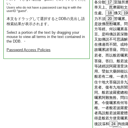
各分散
17
至隨所
い。
率天上。毘摩羅鞊文
Users who do not have a password can log in with the
userID "guest".
生處。
18
佛又
19
本文をドラッグして選択するとDDBの見出し語
力不須
20
苦囑累
検索結果が表示されます。
是故佛慇懃囑累。問
方等經。何以囑累喜
Select a portion of the text by dragging your
言。是時佛説甚深難
mouse to view all terms in the text contained in
又如佛説不可思議解
the DDB. ・
在佛邊而不聞。或時
故囑累諸菩薩。問曰
Password Access Policies
若者。而以般若囑累
菩薩。答曰。般若波
等諸經説阿羅漢受決
用。譬如大藥師能以
般若有二種。一者共
住十地大菩薩説非九
意者。復有九地所聞
同。般若波羅蜜總相
囑累阿難無咎。問曰
累。今復囑累有何等
種。一者般若波羅蜜
者爲説般若波羅蜜體
得是般若方便竟囑累
後説漚和
24
拘捨