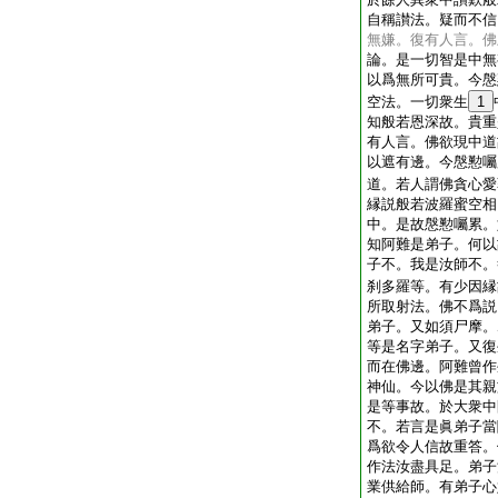
自稱讃法。疑而不信
無嫌。復有人言。佛
論。是一切智是中無
以爲無所可貴。今慇
空法。一切衆生
1
知般若恩深故。貴重
有人言。佛欲現中道
以遮有邊。今慇懃囑
道。若人謂佛貪心愛
縁説般若波羅蜜空相
中。是故慇懃囑累。
知阿難是弟子。何以
子不。我是汝師不。
刹多羅等。有少因縁
所取射法。佛不爲説
弟子。又如須尸摩。
等是名字弟子。又復
而在佛邊。阿難曾作
神仙。今以佛是其親
是等事故。於大衆中
不。若言是眞弟子當
爲欲令人信故重答。
作法汝盡具足。弟子
業供給師。有弟子心