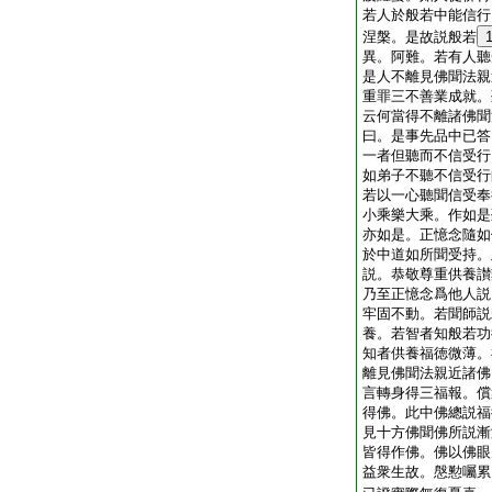
若人於般若中能信行
涅槃。是故説般若
異。阿難。若有人聽
是人不離見佛聞法親
重罪三不善業成就。
云何當得不離諸佛聞
曰。是事先品中已答
一者但聽而不信受行
如弟子不聽不信受行
若以一心聽聞信受奉
小乘樂大乘。作如是
亦如是。正憶念隨如
於中道如所聞受持。
説。恭敬尊重供養讃
乃至正憶念爲他人説
牢固不動。若聞師説
養。若智者知般若功
知者供養福徳微薄。
離見佛聞法親近諸佛
言轉身得三福報。償
得佛。此中佛總説福
見十方佛聞佛所説漸
皆得作佛。佛以佛眼
益衆生故。慇懃囑累