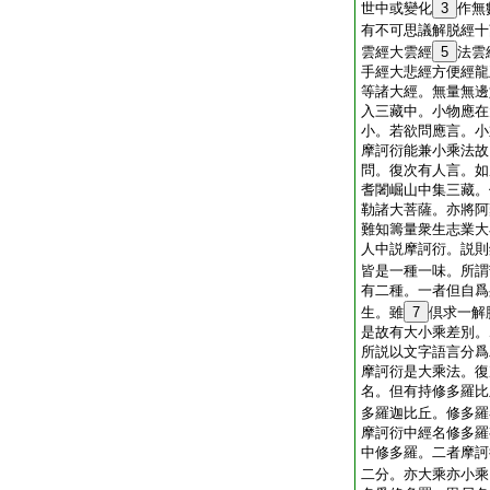
世中或變化
3
作無
有不可思議解脱經十
雲經大雲經
5
法雲
手經大悲經方便經龍
等諸大經。無量無邊
入三藏中。小物應在
小。若欲問應言。小
摩訶衍能兼小乘法故
問。復次有人言。如
耆闍崛山中集三藏。
勒諸大菩薩。亦將阿
難知籌量衆生志業大
人中説摩訶衍。説則
皆是一種一味。所謂
有二種。一者但自爲
生。雖
7
倶求一解
是故有大小乘差別。
所説以文字語言分爲
摩訶衍是大乘法。復
名。但有持修多羅比
多羅迦比丘。修多羅
摩訶衍中經名修多羅
中修多羅。二者摩訶
二分。亦大乘亦小乘