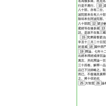
名爲修多羅。毘尼名
行是不應行。
10
八十部。亦有二分。
波陀那本生有八十部
除却本生阿波陀那。
八十部毘
12
婆沙
蜜經等在修多羅
13
説。是故不在集三藏
15
究摩羅耆婆法
辛丑十二月二十日至
於逍遙
18
園中西
19
釋論。七年十
出經本禪經戒律百論
萬言。并此釋論一百
三十四卷。解釋一品
品已下法師略之。取
而已。不復備其廣釋
之。將十倍於此
25
大智度
26
論