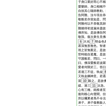
子身口業好而心不稱
愛樂師。身口相稱不
自捨其心隨師教勅。
告阿難。汝今現在恭
敬般若亦當如是。問
阿難何以不恭敬其師
難雖得初道漏未盡故
佛所知。是故佛告阿
敬我。復次衆生見佛
6
大光
7
明金色
甚深無形無色。智者
視之皆無厭足。是故
世時能自遮魔。是故
守護般若。問曰。一
曰。佛深愛般若波羅
愛者何限於三。答曰
若過三不從。執金
又執金鋼神意。若過
當
10
殺之。是故
緩。過三
11
太急
心有三種。鈍根者至
復利根心向聲聞。但
所以囑累者爲不令法
弟子。弟子復教餘人