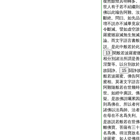
復然餘燈其明轉多。
世人有子若不紹繼則
佛以此喩告阿難。汝
斷絶。問曰。如先品
増不説亦不減畢竟寂
令斷滅。譬如虚空誰
羅蜜雖寂滅無生無滅
論。而文字語言書般
説。是此中般若於此
13
聞般若波羅蜜
相分別諸法所謂是善
涅槃等。以分別故於
故鬪諍。
15
鬪諍
般若波羅蜜。佛告阿
蜜相。莫著文字語言
阿難隨般若在世幾時
世。如經中廣説。佛
疑。是故佛説囑累因
則爲佛在。所以者何
諸佛以法爲師。法者
在母在不名爲失利。
是故説若般若在世佛
離佛寶。菩薩有三十
名爲佛。得法寶故名
波羅蜜。如人從佛得