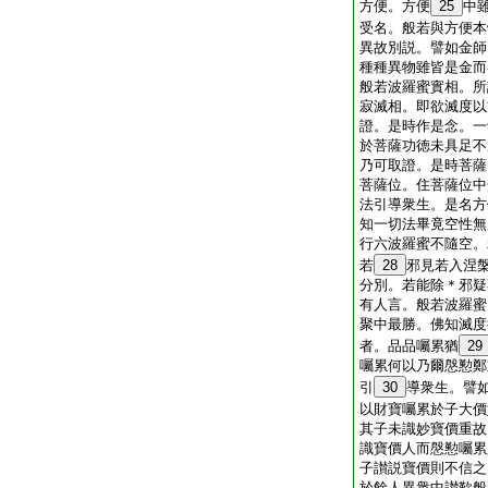
方便。方便
25
中
受名。般若與方便本
異故別説。譬如金師
種種異物雖皆是金而
般若波羅蜜實相。所
寂滅相。即欲滅度以
證。是時作是念。一
於菩薩功徳未具足不
乃可取證。是時菩薩
菩薩位。住菩薩位中
法引導衆生。是名方
知一切法畢竟空性無
行六波羅蜜不隨空。
若
28
邪見若入涅
分別。若能除＊邪疑
有人言。般若波羅蜜
聚中最勝。佛知滅度
者。品品囑累猶
29
囑累何以乃爾慇懃鄭
引
30
導衆生。譬
以財寶囑累於子大價
其子未識妙寶價重故
識寶價人而慇懃囑累
子讃説寶價則不信之
於餘人異衆中讃歎般