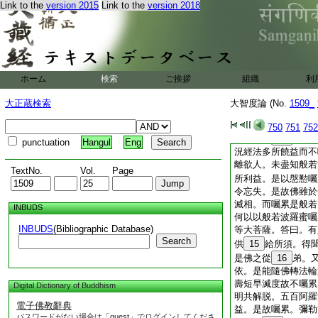
見佛不離聞法常親近
Link to the
version 2015
Link to the
version 2018
已。彌勒等諸菩薩摩
弗大目
6
犍連摩訶
尼子摩訶
9
倶絺羅
一切大衆及一切世間
羅等。聞佛所説皆大
ホーム
検索
ご挨拶
組織
利
12
論
問曰佛已斷
著不取相。今何以種
大正蔵検索
大智度論 (No.
1509_
如愛著。答曰。諸佛
來。乃至到涅槃門常
750
751
752
間。以金
13
鋼三
punctuation
Hangul
Eng
況經法多所饒益而不
離欲人。未盡知般若
TextNo.
Vol.
Page
所利益。是以慇懃囑
令忘失。是故佛雖於
滅相。而囑累是般若
INBUDS
何以以般若波羅蜜囑
INBUDS
(Bibliographic Database)
等大菩薩。答曰。有
Search
供
15
給所須。得
是佛之從
16
弟。
依。是能隨佛轉法輪
壽短早滅度故不囑累
Digital Dictionary of Buddhism
明共解脱。五百阿羅
電子佛教辭典
益。是故囑累。彌勒
パスワードがない場合は「guest」でログインしてくださ