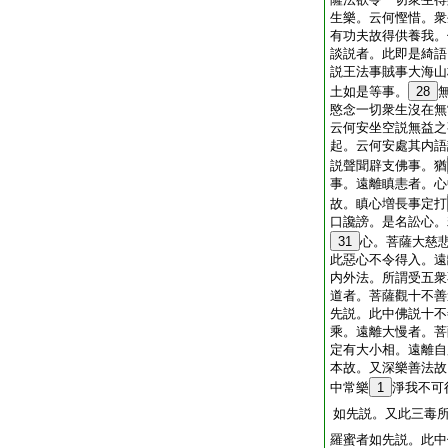
生樂。云何慳惜。衆
有功夫故得供養我。
談説者。此即是綺語
説王法事賊事大海山
土如是等事。
28
愍念一切衆生沒在無
云何安坐空説無益之
起。云何安處其内語
説聲聞辟支佛事。猶
事。遠離瞋恚者。心
故。瞋心増長事定打
口讒謗。是名訟心。
31
心。菩薩大慈
此惡心不令得入。遠
内外法。所謂受五衆
道者。菩薩觀十不善
先説。此中佛説十不
乘。遠離大慢者。菩
定有大小相。遠離自
本故。又深樂善法故
中常樂
1
淨我不可
如先説。又此三毒
羅蜜者如先説。此中