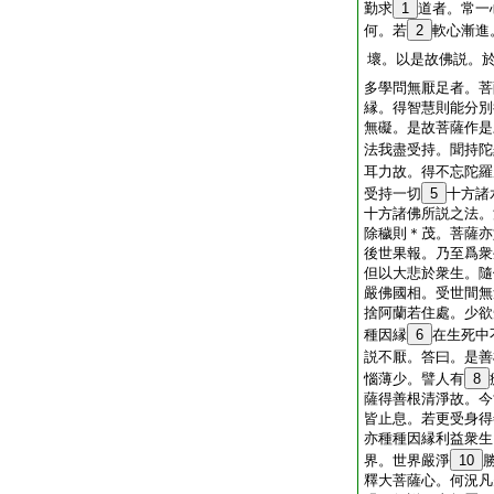
勤求
1
道者。常一
何。若
2
軟心漸進
壞。以是故佛説。
多學問無厭足者。菩
縁。得智慧則能分別
無礙。是故菩薩作是
法我盡受持。聞持陀
耳力故。得不忘陀羅
受持一切
5
十方諸
十方諸佛所説之法。
除穢則＊茂。菩薩亦
後世果報。乃至爲衆
但以大悲於衆生。隨
嚴佛國相。受世間無
捨阿蘭若住處。少欲
種因縁
6
在生死中
説不厭。答曰。是善
惱薄少。譬人有
8
薩得善根清淨故。今
皆止息。若更受身得
亦種種因縁利益衆生
界。世界嚴淨
10
釋大菩薩心。何況凡