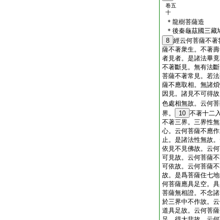
卷五
十
＊龍樹菩薩造
＊後秦龜茲國三藏
8
經
云何菩薩不著
薩不著衆生。不著壽
者見者。是諸法畢竟
不著斷見。無有法斷
菩薩不著常見。若法
薩不應取相。無諸煩
因見。諸見不可得故
色處相無故。云何菩
界。
10
不著十二
不著三界。三界性無
心。云何菩薩不應作
止。是諸法性無故。
依見不見佛故。云何
可見故。云何菩薩不
可依故。云何菩薩不
故。是爲菩薩住七地
何菩薩應具足空。具
菩薩無相證。不念諸
於三界中不作故。云
道具足故。云何菩薩
足。得大悲故。云何