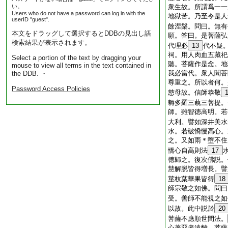
い。
衆生故。所謂爲一一
Users who do not have a password can log in with the
地獄苦。乃至令是人
userID "guest".
餘涅槃。問曰。無有
本文をドラッグして選択するとDDBの見出し語
願。答曰。是菩薩弘
検索結果が表示されます。
代理必
13
代不疑
祠。用人肉血五藏祀
Select a portion of the text by dragging your
聽。菩薩作是念。地
mouse to view all terms in the text contained in
我必當代。衆人聞菩
the DDB. ・
尊重之。所以者何。
Password Access Policies
慈母故。信師恭敬
耨多羅三藐三菩提。
師。雖智徳高明。若
大利。譬如深井美水
水。若破憍慢高心。
之。又如雨＊墮不住
憍心自高則法
17
徳歸之。復次佛説。
慧解脱皆得増長。譬
莖枝葉華果皆得
18
師宗敬之如佛。問曰
受。善師不能視之如
以故。此中説於
20
菩薩不應順世間法。
心著惡者遠離。菩薩