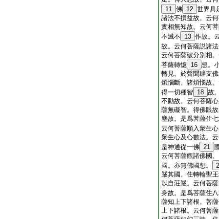
11
佛
12
世界具
諸法不損益故。云何
實相無知故。云何菩
不滅不
13
作故。
故。云何菩薩説諸法
云何菩薩破分別相。
菩薩轉憶
16
想。
轉見。於聲聞辟支佛
煩惱斷。諸煩惱故。
得一切種智
18
故
不動故。云何菩薩心
薩無礙智。得佛眼故
塵故。是爲菩薩住七
云何菩薩順入衆生心
衆生心及心數法。云
是神通從一佛
21
云何菩薩觀諸佛國。
國。亦無佛國想。
嚴其國。住轉輪聖王
以自莊嚴。云何菩薩
身故。是爲菩薩住八
薩知上下諸根。菩薩
上下諸根。云何菩薩