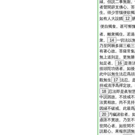
縁。但説二事無厭。
者聲聞辟支佛心。菩
生。得少苦惱便欲獨
如有人大設餚
12
便自獨食。甚可慚
者。離衆獨住。若過
衆。
14
一切法以
乃至阿耨多羅三藐三
有著心故。菩薩常集
無上道則足。更無勝
知足者。
16
是善
捨頭陀功徳者。如後
此中以無生法忍爲頭
觀無生
17
法忍。
持戒清淨爲禪定故。
18
忍法即是眞智
中説因故。不捨戒不
法實相故。尚不見持
因縁不破戒。此最爲
20
汚穢諸欲者。
虚誑不實故。乃至不
世間心者。如世間不
説厭心。果報所謂無