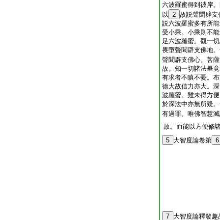
六波羅蜜得到彼岸。
以
2
故説聲聞辟支
説六波羅蜜多有所能
受小乘。小乘則不能
足六波羅蜜。觀一切
畏墮聲聞辟支佛地。
聲聞辟支佛心。菩薩
故。知一切諸法畢竟
有求者不瞋不憂。布
徳大故信力亦大。深
波羅蜜。雖未得方便
於深法中亦無所疑。
有過罪。唯佛智慧滅
故。而能以方便修
5
大智度論卷第
6
7
大智度論釋發趣