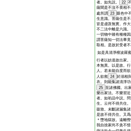
者。如先説。
22
薩聞是不沒不畏相不
處所謂
23
眼色中
生意識。菩薩住是不
皆是虚誑無實。作大
不二法中離是六識。
一切物中雖有種種因
謂菩薩知一切法畢竟
取相。是故於受者不
如是具清淨檀波羅
行者以妨道故出家。
本無異。以是故。行
人。若未能自度而欲
人欲救
24
於溺相
衣。則能集諸清淨功
25
至諸佛國。出
樂出家法。不樂習近
者。如初品中説。問
生。云何不得共住。
跋致。未斷諸漏集諸
是故不得共住。又爲
＊墮地獄故。遠離慳
我自捨家尚不貪不惜
薩法欲令一切衆生得