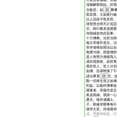
深義解散疑結。於我
念餘惡。如
22
弊
取其寶。又如夜行嶮
以人惡故不取其照。
得智慧光明不計其惡
念。師行般若波羅蜜
何因縁故有此惡事。
十方佛教。汝於法師
復次菩薩作是念。法
所求者唯欲聞法以自
無實功徳。因發佛想
是人智慧方便能爲人
過於我無咎。如世尊
異於世人。世人分別
如佛。惡者輕慢了不
諸法畢竟
23
空。
觀一切衆生視之如佛
利益。以能作佛事故
羅蜜者。菩薩作是念
眞道因縁。我當一心
農夫。隨所適國土。
子。勤修求辦事無不
後得大富。持戒後得
道。菩薩亦如是。行