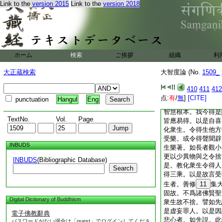
内。不知恩人無令住
Link to the
version 2015
Link to the
version 2018
讃知恩者。知恩
7
復次菩薩作是念。若
尚應度。何況於我有
波羅蜜中廣説。問曰
中何以但説不瞋不惱
ホーム
検索
ご挨拶
組織
利
起瞋心然後身口
8
説衆生忍不説法忍。
大正蔵検索
大智度論 (No.
1509_
9
是持戒故身口清
三業清淨故。則自然
410
411
412
浴著好新衣。瓔珞莊
点:
有
/
無
]
[CITE]
punctuation
Hangul
Eng
菩薩亦如是。得是善
智慧根本。我今得是
TextNo.
Vol.
Page
皆應易得。以是自喜
化衆生。令得生他方
受樂。或令得聲聞辟
INBUDS
生樂著。如長者觀小
更以少異物與之令捨
INBUDS
(Bibliographic Database)
是。教化衆生令得人
Search
得三乘。以是故言受
生者。善修
11
集
固故。不爲諸佛賢聖
Digital Dictionary of Buddhism
衆生故不捨。譬如先
是虚妄罪人。以是因
電子佛教辭典
悲心者。如先説。此
パスワードがない場合は「guest」でログインしてくださ