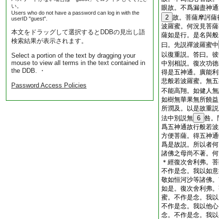
い。
眼故。不爲漏盡神通
Users who do not have a password can log in with the
2
故。菩薩摩訶薩
userID "guest".
波羅蜜。何況見菩薩
本文をドラッグして選択するとDDBの見出し語
薩如是行。是名與般
検索結果が表示されます。
曰。先説禪波羅蜜中
以復重説。答曰。彼
Select a portion of the text by dragging your
mouse to view all terms in the text contained in
中別相説。復次功徳
the DDB. ・
得是五神通。廣能利
悲般若波羅蜜。無五
Password Access Policies
不能高翔。如健人無
如樹無華果無所饒益
所潤及。以是故重説
法中別説無
6
咎。
爲五神通故行般若波
方便菩薩。得五神通
爲是故説。所以者何
諸佛之母尚不著。何
＊
經
復次舍利弗。菩
不作是念。我以如意
敬如恒河沙等諸佛。
如是。復次舍利弗。
蜜。不作是念。我以
不作是念。我以他心
念。不作是念。我以