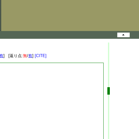
有
] [返り点:
無
/
有
]
[CITE]