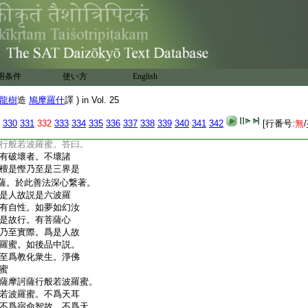
故行般若波羅蜜。不爲佛十
十八不共法故行般若
行般若波羅蜜不爲外
一義空有爲空無爲空
空諸法空自相空不可
法有法空故行般若波
用条件
使い方
English
際故行般若波羅蜜。何
摩訶薩行般若波羅蜜時。不壞
龍樹
造
鳩摩羅什
譯 ) in Vol. 25
應。是名與般若波羅蜜相
羅蜜乃至如法性實際此
330
331
332
333
334
335
336
337
338
339
340
341
342
[行番号:
無
/
是
23
佛法故行般若波
行般若波羅蜜。答曰。
有破壞者。不壞諸
檀是慳乃至是三界是
薩。於此善法深心繋著。
是人故説是六波羅
有自性。如夢如幻汝
是故行。有菩薩心
乃至實際。爲是人故
羅蜜。如後品中説。
至爲教化衆生。淨佛
蜜
薩摩訶薩行般若波羅蜜。
若波羅蜜。不爲天耳
不爲宿命智故。不爲天