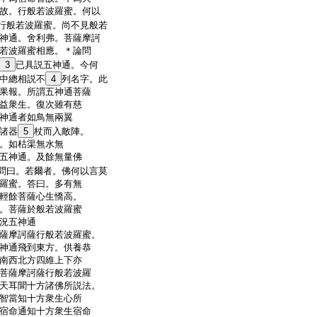
故。行般若波羅蜜。何以
行般若波羅蜜。尚不見般若
神通。舍利弗。菩薩摩訶
若波羅蜜相應。＊
論
問
3
已具説五神通。今何
中總相説不
4
列名字。此
果報。所謂五神通菩薩
益衆生。復次雖有慈
神通者如鳥無兩翼
諸器
5
杖而入敵陣。
。如枯渠無水無
五神通。及餘無量佛
問曰。若爾者。佛何以言莫
羅蜜。答曰。多有無
輕餘菩薩心生憍高。
。菩薩於般若波羅蜜
況五神通
薩摩訶薩行般若波羅蜜。
神通飛到東方。供養恭
南西北方四維上下亦
菩薩摩訶薩行般若波羅
天耳聞十方諸佛所説法。
智當知十方衆生心所
宿命通知十方衆生宿命