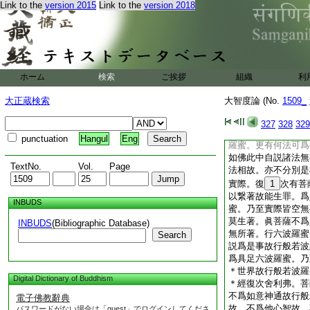
Link to the
version 2015
Link to the
version 2018
不爲淨佛
21
世界
力四無所畏四無礙智
波羅蜜。不爲内空故
空内外空空空大空第
畢竟空無始空散空性
得空無法空有法空無
ホーム
検索
ご挨拶
組織
利
羅蜜。不爲如法性實
以故。是菩薩
22
大正蔵検索
大智度論 (No.
1509_
諸法相故。如是習＊
應。＊
論
問曰。六波
327
328
329
是佛法。菩薩若不爲
punctuation
Hangul
Eng
羅蜜。更有何法可爲
如佛此中自説諸法無
TextNo.
Vol.
Page
法相故。亦不分別是
實際。復
1
次有菩
以繋著故能生罪。爲
INBUDS
蜜。乃至實際皆空無
莫生著。眞菩薩不爲
INBUDS
(Bibliographic Database)
無所著。行六波羅蜜
Search
説爲是事故行般若波
爲具足六波羅蜜。乃
＊世界故行般若波羅
Digital Dictionary of Buddhism
＊
經
復次舍利弗。菩
不爲如意神通故行般
電子佛教辭典
故。不爲他心智故。
パスワードがない場合は「guest」でログインしてくださ