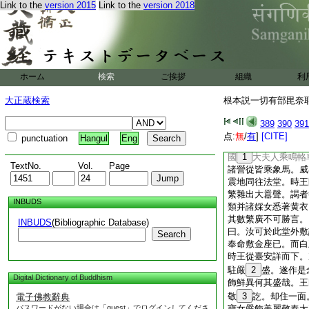
＊莊飾。其王於上皆
Link to the
version 2015
Link to the
version 2018
累。爾時八萬四千宮
大家。我等諸人承王
仰。咸願拜謁希垂聽
曰。汝今應知。我等
將事朝謁宜時嚴駕。
ホーム
検索
ご挨拶
組織
利
請大家勅諸侍從。所
更白言。然我今者且
大正蔵検索
根本説一切有部毘奈耶雜
誡兵令集。諸
10
以長淨象王而爲上首
389
390
391
王而爲上首。次嚴車
点:
無
/
有
]
[CITE]
punctuation
Hangul
Eng
首。如是二類亦八十
國
1
大夫人乘鳴輅
TextNo.
Vol.
Page
諸營從皆乘象馬。威
震地同往法堂。時王
繁雜出大囂聲。謁者
INBUDS
類并諸婇女悉著黄衣
其數繁廣不可勝言。
INBUDS
(Bibliographic Database)
曰。汝可於此堂外敷
Search
奉命敷金座已。而白
時王從臺安詳而下。
駐嚴
2
盛。遂作是
Digital Dictionary of Buddhism
飾鮮異何其盛哉。王
敬
3
訖。却住一面
電子佛教辭典
パスワードがない場合は「guest」でログインしてくださ
寶女嚴飾美麗敬奉大