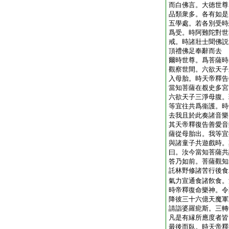
而白佛言。大徳世尊
品類衆多。各有如是
五學處。若各別受時
爲受。時阿難陀對世
戒。時諸壯士聞佛説
頂禮佛足奉辭而去
爾時世尊。爲菩薩時
觀察世間。六欲天子
入母胎。時天帝釋告
當知菩薩在覩史多宮
六欲天子三淨母腹。
等宜往共爲衞護。時
去我且於此奏諸音樂
其天帝釋復告善愛音
薩從母胎出。我等宜
與諸童子共遊戲時。
曰。汝今當知菩薩共
答乃如前。菩薩觀知
託林野修諸苦行後食
氣力宣通食諸飮食。
時帝釋復命樂神。令
降彼三十六億天魔軍
請詣婆羅痆斯。三轉
凡是有縁所應度者皆
最後而臥。時天帝釋