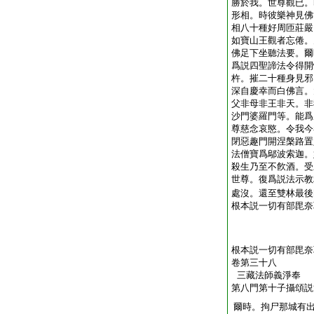
勝於我。世尊觀已。
形相。時彼樂神見佛
相八十種好周匝莊嚴
如寶山王觀者忘倦。
佛足下坐聽法要。爾
爲説四聖諦法令得開
杵。摧二十種身見邪
深自慶幸而白佛言。
父非母非王非天。非
沙門婆羅門等。能爲
尊慈念哀愍。令我今
閉惡趣門開涅槃路置
法僧寶爲鄔波索迦。
殺生乃至不飮酒。受
世尊。復爲説法示教
處沒。還至雙林最後
根本説一切有部毘奈
根本説一切有部毘奈
卷第三十八
三藏法師義淨奉
第八門第十子攝頌説
爾時。拘尸那城有