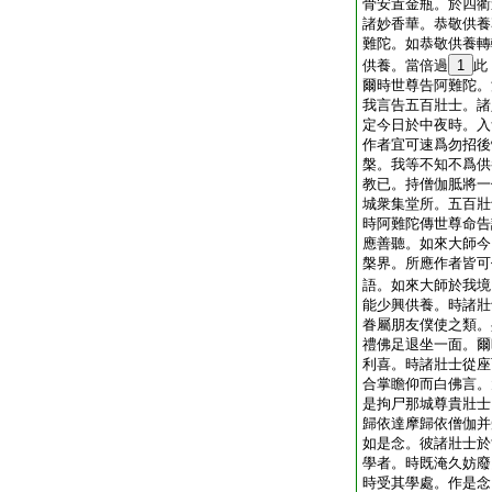
骨安置金瓶。於四衢
諸妙香華。恭敬供養
難陀。如恭敬供養轉
供養。當倍過
1
此
爾時世尊告阿難陀。
我言告五百壯士。諸
定今日於中夜時。入
作者宜可速爲勿招後
槃。我等不知不爲供
教已。持僧伽胝將一
城衆集堂所。五百壯
時阿難陀傳世尊命告
應善聽。如來大師今
槃界。所應作者皆可
語。如來大師於我境
能少興供養。時諸壯
眷屬朋友僕使之類。
禮佛足退坐一面。爾
利喜。時諸壯士從座
合掌瞻仰而白佛言。
是拘尸那城尊貴壯士
歸依達摩歸依僧伽并
如是念。彼諸壯士於
學者。時既淹久妨廢
時受其學處。作是念