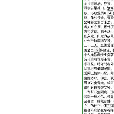
至可往聽法。答言。
釋復告樂神曰。汝今
臥。必般涅槃可
4
尊。作如是念。善賢
樂神善愛無自來法。
者如來亦度。應佛度
善巧方便。我今應可
便入定。由定力故最
化作千絃瑠璃箜篌。
三十三天。至善愛健
善愛自
5
恃憍慢。
中作樂歡戲情生愛著
汝可往報善愛王言。
求相見。時守門者即
除我更有健闥婆耶。
愛聞已情懷不忍。即
健闥婆耶。佛言。我
可來對奏音樂。報言
佛即對彼共彈箜篌。
二音聲並無闕處。佛
音韻一種相似。佛又
至各留一絃然音聲不
之。佛於空中張手彈
彼便不能情生希有降