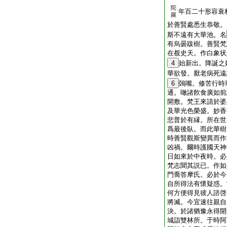
陀
年百二十形容衰
羅
於善賢處悉生恭敬。
斯不遠有大華池。名
有烏曇跋樹。善賢梵
在覩史天。作白象状
4
始新出。降誕之
華欲發。厭老病死遠
6
鵶嘴。修苦行時
通。噉諸飮食廣如前
開敷。梵王來請於婆
及華光色榮盛。妙香
悲普於有縁。所在世
爲最後臥。而此華樹
時善賢觀斯變異而作
凶禍。爾時護國天神
日如來於中夜時。必
梵志聞其説已。作如
門喬答摩氏。必於今
自所得法有懷疑惑。
何方便得見彼人諮啓
將滅。今宜速往親自
決。於諸猶豫永得開
城詣雙林所。于時阿