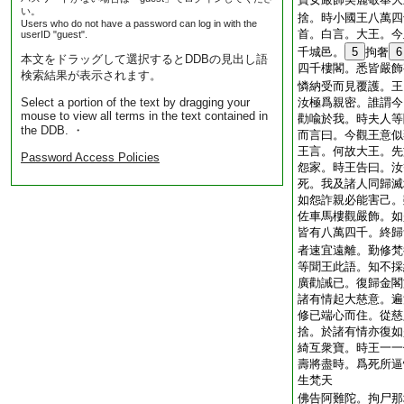
い。
捨。時小國王八萬四
Users who do not have a password can log in with the
首。白言。大王。今
userID "guest".
千城邑。
5
拘奢
6
本文をドラッグして選択するとDDBの見出し語
四千樓閣。悉皆嚴飾
検索結果が表示されます。
憐納受而見覆護。王
Select a portion of the text by dragging your
汝極爲親密。誰謂今
mouse to view all terms in the text contained in
勸喩於我。時夫人等
the DDB. ・
而言曰。今觀王意似
王言。何故大王。先
Password Access Policies
怨家。時王告曰。汝
死。我及諸人同歸滅
如怨詐親必能害己。
佐車馬樓觀嚴飾。如
皆有八萬四千。終歸
者速宜遠離。勤修梵
等聞王此語。知不採
廣勸誡已。復歸金閣
諸有情起大慈意。遍
修已端心而住。從慈
捨。於諸有情亦復如
綺互衆寶。時王一一
壽將盡時。爲死所逼
生梵天
佛告阿難陀。拘尸那