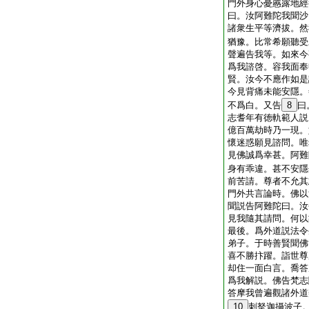
門外身心憂慼露地經
曰。汝阿難陀我聞沙
諸衆生平等濟拔。然
猶豫。比常希願聽受
聲遍告我等。如來今
爲我諮啓。容我面奉
賢。汝今不應作如是
今見背痛未能安隱。
不爲白。又告
8
曰
志耆年有徳軌範人説
億百萬劫時乃一現。
懷迷惑願見諮問。唯
見佛誠爲幸甚。阿難
身有乖違。甚不安隱
前苦請。尊者不允其
門外共言論時。佛以
聞説告阿難陀曰。汝
見我隨其請問。何以
最後。爲外道説法令
弟子。于時善賢聞佛
喜不勝抃躍。詣世尊
却住一面白言。喬答
爲我解説。佛告梵志
答摩我曾遍觀諸外道
10
刺拏迦攝波子