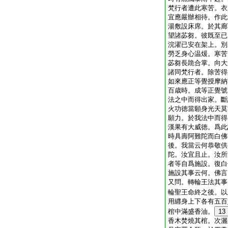
梵行者遭此寒苦。衣
宜應嚴辦相待。作此
湯敷設床席。於其廊
望諸苾芻。彼既至已
浣濯已安在架上。別
勞乏身心温煖。寒苦
苾芻長跪合掌。向大
諸同梵行者。除苦得
如來應正等覺授摩納
百歳時。成等正覺號
法之中而得出家。斷
火功徳當願身光天莫
願力。於我法中而得
漢果有大威徳。爲此
時具壽阿難陀而白佛
後。我當云何恭敬供
陀。汝宜且止。汝所
者等自爲施設。復白
施設其事云何。佛言
又問。轉輪王法其事
輪聖王命終之後。以
用纒身上下各有五百
棺中滿盛香油。
13
香木焚燒其棺。次灑