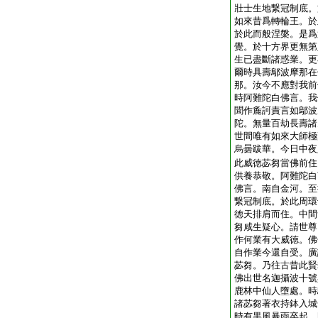
壯士生地繋冠制底。
如來昔爲轉輪王。於
於此而般涅槃。是爲
覺。於十方界更無第
生已盡斷諸惑業。更
爾時具壽鄔波摩那在
那。汝今不應對我前
時阿難陀白佛言。我
聞作麁訶責言如鄔波
陀。無量百劫長壽諸
世間唯有如來大師極
烏曇跋華。今日中夜
此威徳苾芻當佛前住
供養恭敬。阿難陀白
佛言。南自金河。至
繋冠制底。於此周環
徳天排肩而住。中間
芻咸生疑心。請世尊
作何業有大威徳。佛
自作業今還自受。廣
苾芻。乃往古昔此賢
佛出世名迦攝波十號
鹿林中仙人墮處。時
諸苾芻著衣持鉢入城
時有黒風暴雨卒起。