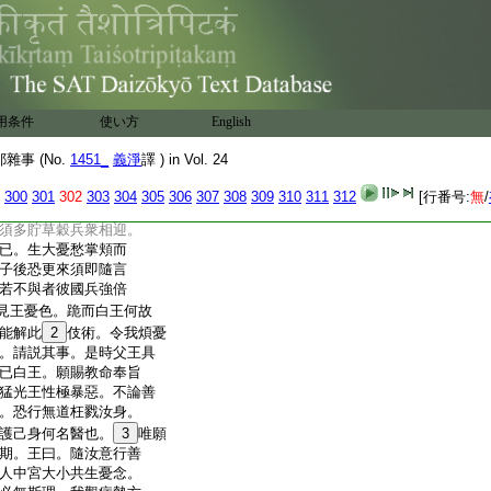
8
㗨羅鉢
鉢持油
。我今嬰此不睡之病
令得瘳愈。應可召集國
是念已所有醫人皆悉
有此病不能眠睡可共療
用条件
使い方
English
非常。我等諸人無能療者。
。有子名侍縛迦。爲大
事 (No.
1451_
義淨
譯 ) in Vol. 24
智慧能療斯疾。時猛光
娑羅王所。書曰白影勝
300
301
302
303
304
305
306
307
308
309
310
311
312
[行番号:
無
/
暫來相見。欲有所療幸
須多貯草穀兵衆相迎。
已。生大憂愁掌頬而
子後恐更來須即隨言
若不與者彼國兵強倍
見王憂色。跪而白王何故
能解此
2
伎術。令我煩憂
。請説其事。是時父王具
已白王。願賜教命奉旨
猛光王性極暴惡。不論善
。恐行無道枉戮汝身。
護己身何名醫也。
3
唯願
期。王曰。隨汝意行善
人中宮大小共生憂念。