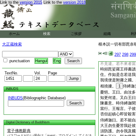
Link to the
version 2015
Link to the
version 2018
猛光侍縛迦 金光
那剌陀得果 妙髮
爾時猛光王默自思念
日覺有増。欲設何方
内醫人療我此病。作
召集。王即報言。我
ホーム
検索
ご挨拶
組織
利
治。諸醫白王。此病
然王舍城頻毘娑羅王
大正蔵検索
根本説一切有部毘奈耶雜
醫王衆所知識。具大
王遣使齎書。往頻毘
297
298
299
王。可令侍縛迦大醫
punctuation
Hangul
Eng
不見違。若不來者當
時頻毘娑羅王得書讀
TextNo.
Vol.
Page
住。作如是念若送我
我境便是附庸之國。
相撓擾。
1
侍縛迦
INBUDS
憂悒。王曰。由汝多
知更何道。又白王曰
INBUDS
(Bibliographic Database)
Search
陳書意。時侍縛迦聞
當行。王報言。子彼
否但起瞋心即皆殺害
侍縛迦曰。若不能自
Digital Dictionary of Buddhism
大王勿生憂苦我赴彼
電子佛教辭典
須防護。勿令我及國
パスワードがない場合は「guest」でログインしてくださ