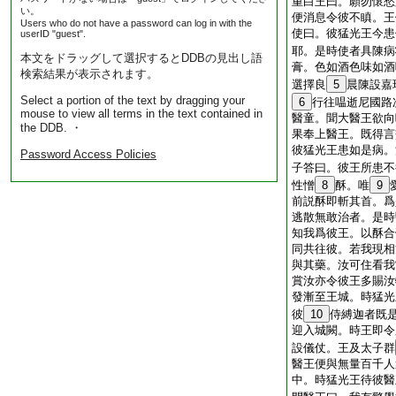
重白王曰。願勿懷愁
い。
便消息令彼不瞋。王
Users who do not have a password can log in with the
使曰。彼猛光王今患
userID "guest".
耶。是時使者具陳病
本文をドラッグして選択するとDDBの見出し語
膏。色如酒色味如酒
検索結果が表示されます。
選擇良
5
晨陳設嘉
Select a portion of the text by dragging your
6
行往嗢逝尼國路
mouse to view all terms in the text contained in
醫童。聞大醫王欲向
the DDB. ・
果奉上醫王。既得言
彼猛光王患如是病。
Password Access Policies
子答曰。彼王所患不
性憎
8
酥。唯
9
前説酥即斬其首。爲
逃散無敢治者。是時
知我爲彼王。以酥合
同共往彼。若我現相
與其藥。汝可住看我
賞汝亦令彼王多賜汝
發漸至王城。時猛光
彼
10
侍縛迦者既
迎入城闕。時王即令
設儀仗。王及太子群
醫王便與無量百千人
中。時猛光王待彼醫