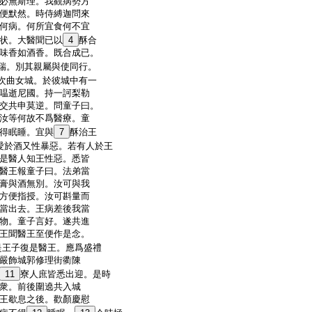
必無斯理。我觀病勢方
便默然。時侍縛迦問來
何病。何所宜食何不宜
状。大醫聞已以
4
酥合
味香如酒香。既合成已。
瑞。別其親屬與使同行。
次曲女城。於彼城中有一
嗢逝尼國。持一訶梨勒
交共申莫逆。問童子曰。
汝等何故不爲醫療。童
得眠睡。宜與
7
酥治王
愛於酒又性暴惡。若有人於王
是醫人知王性惡。悉皆
醫王報童子曰。法弟當
膏與酒無別。汝可與我
方便指授。汝可斟量而
當出去。王病差後我當
物。童子言好。遂共進
王聞醫王至便作是念。
是王子復是醫王。應爲盛禮
嚴飾城郭修理街衢陳
11
寮人庶皆悉出迎。是時
衆。前後圍遶共入城
王歇息之後。歡顏慶慰