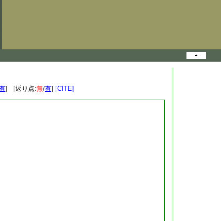
有
] [返り点:
無
/
有
]
[CITE]