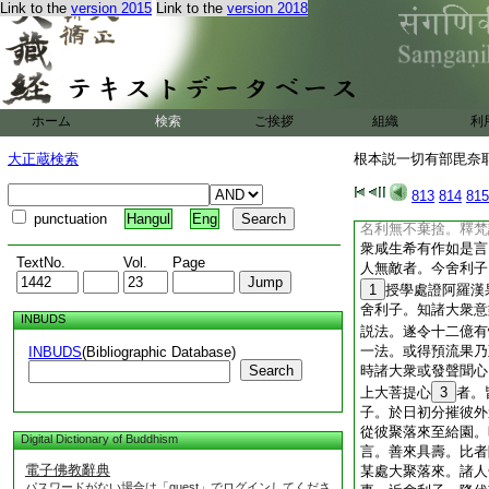
Link to the
version 2015
Link to the
version 2018
竟無勝負。時有百千
有先世善根之所警覺
知衆既集。觀時復至
使無言。時彼外道既
恭敬作如是白。大徳
出家。并受圓具成苾
ホーム
検索
ご挨拶
組織
利
行。時舍利子即與出
彼便專心自勵斷諸煩
大正蔵検索
根本説一切有部毘奈耶 
通具八解脱。得如實
所作已辦不受後有。
813
814
815
割香塗愛憎不起。觀
punctuation
Hangul
Eng
名利無不棄捨。釋梵
衆咸生希有作如是言
TextNo.
Vol.
Page
人無敵者。今舍利子
1
授學處證阿羅漢
舍利子。知諸大衆意
INBUDS
説法。遂令十二億有
一法。或得預流果乃
INBUDS
(Bibliographic Database)
Search
時諸大衆或發聲聞心
上大菩提心
3
者。
子。於日初分摧彼外
從彼聚落來至給園。
Digital Dictionary of Buddhism
言。善來具壽。比者
電子佛教辭典
某處大聚落來。諸人
パスワードがない場合は「guest」でログインしてくださ