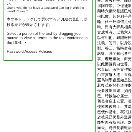
事。近舍利子。降伏
い。
得阿羅漢。巨億徒衆
Users who do not have a password can log in with the
爾時六衆聞是語已報
userID "guest".
何以故。其舍利子是
本文をドラッグして選択するとDDBの見出し語
輪。伏一外道何足可
検索結果が表示されます。
時。尚有大師共相救
實成希有。以我六人
Select a portion of the text by dragging your
以何明術。難陀報曰
mouse to view all terms in the text contained in
the DDB. ・
法義。答曰。以身説
耶。答曰。當時命在
Password Access Policies
苾芻。具問知已各生
事。理應羞恥。而更
以此因縁具白世尊。
六衆曰。汝等實作如
白言實爾大徳。世尊
至爲制學處應如是説
若復苾芻於外道住處
受者波逸底迦。如是
已。時彼信心居士。
舊長者店上安置。長
使來喚彼居士。共爲
已便作是念。我試往
於彼見已仍是外道露
能對面有所言説。默
而去。時彼長者報居