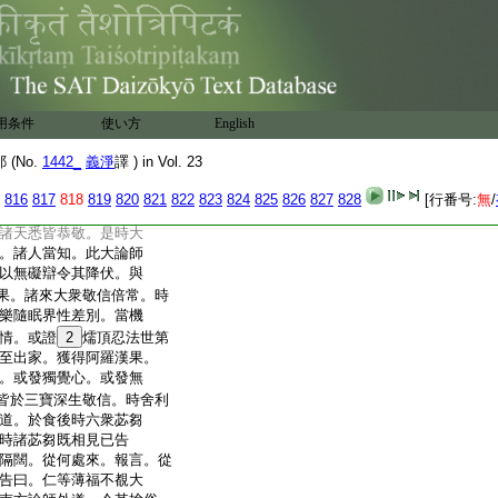
萬億有情。皆生喜樂。或
咸來集會。時舍利子
。即以深法伏彼外道令
被屈已。起敬信心。合掌
我願於善説法律而爲
芻性。於世尊所而修梵
用条件
使い方
English
家。并受圓具教其法式。
惱證阿羅漢。三明六
(No.
1442_
義淨
譯 ) in Vol. 23
知我生已盡。梵行已立。
心無障礙如手撝空。刀
816
817
818
819
820
821
822
823
824
825
826
827
828
[行番号:
無
/
金與土等無有異。於諸
諸天悉皆恭敬。是時大
。諸人當知。此大論師
以無礙辯令其降伏。與
果。諸來大衆敬信倍常。時
樂隨眠界性差別。當機
情。或證
2
燸頂忍法世第
至出家。獲得阿羅漢果。
。或發獨覺心。或發無
皆於三寶深生敬信。時舍利
道。於食後時六衆苾芻
時諸苾芻既相見已告
隔闊。從何處來。報言。從
告曰。仁等薄福不覩大