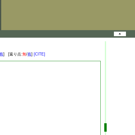
有
] [返り点:
無
/
有
]
[CITE]