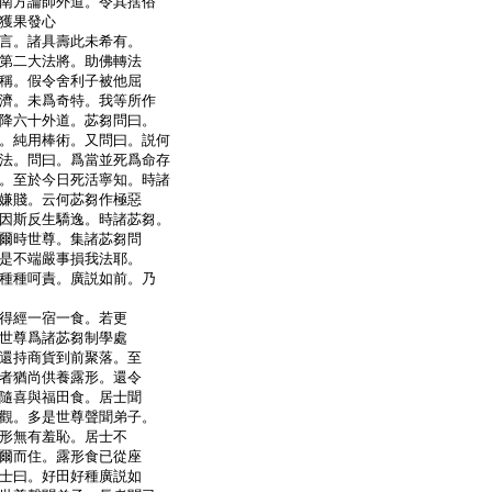
南方論師外道。令其捨俗
獲果發心
言。諸具壽此未希有。
第二大法將。助佛轉法
稱。假令舍利子被他屈
濟。未爲奇特。我等所作
降六十外道。苾芻問曰。
。純用棒術。又問曰。説何
法。問曰。爲當並死爲命存
。至於今日死活寧知。時諸
嫌賤。云何苾芻作極惡
因斯反生驕逸。時諸苾芻。
爾時世尊。集諸苾芻問
是不端嚴事損我法耶。
種種呵責。廣説如前。乃
得經一宿一食。若更
世尊爲諸苾芻制學處
還持商貨到前聚落。至
者猶尚供養露形。還令
隨喜與福田食。居士聞
觀。多是世尊聲聞弟子。
形無有羞恥。居士不
爾而住。露形食已從座
士曰。好田好種廣説如