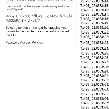
T1425_.22.0353a14
い。
T1425_.22.0353a15
Users who do not have a password can log in with the
userID "guest".
T1425_.22.0353a16
T1425_.22.0353a17
本文をドラッグして選択するとDDBの見出し語
T1425_.22.0353a18
検索結果が表示されます。
T1425_.22.0353a19
Select a portion of the text by dragging your
T1425_.22.0353a20
mouse to view all terms in the text contained in
T1425_.22.0353a21
the DDB. ・
T1425_.22.0353a22
Password Access Policies
T1425_.22.0353a23
T1425_.22.0353a24
T1425_.22.0353a25
T1425_.22.0353a26
T1425_.22.0353a27
T1425_.22.0353a28
T1425_.22.0353a29
T1425_.22.0353b01
T1425_.22.0353b02
T1425_.22.0353b03
T1425_.22.0353b04
T1425_.22.0353b05
T1425_.22.0353b06
T1425_.22.0353b07
T1425_.22.0353b08