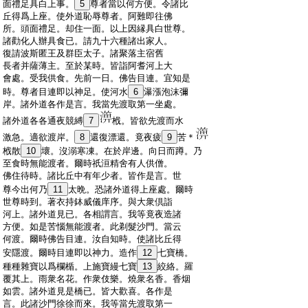
:
面禮足具白上事。
5
尊者當以何方便。令諸比
:
丘得爲上座。使外道恥辱尊者。阿難即往佛
:
所。頭面禮足。却住一面。以上因縁具白世尊。
:
諸勸化人辦具食已。請九十六種諸出家人。
:
復請波斯匿王及群臣太子。諸聚落主宿舊
:
長者并薩薄主。至於某時。皆詣阿耆河上大
:
會處。受我供食。先前一日。佛告目連。宜知是
:
時。尊者目連即以神足。使河水
6
瀑漲泡沫彌
:
岸。諸外道各作是言。我當先渡取第一坐處。
:
諸外道各各通夜競縛
7
栰。皆欲先渡而水
:
激急。適欲渡岸。
8
還復漂還。竟夜疲
9
苦＊
:
栰散
10
壞。沒溺寒凍。在於岸邊。向日而蹲。乃
:
至食時無能渡者。爾時祇洹精舍有人供僧。
:
佛住待時。諸比丘中有年少者。皆作是言。世
:
尊今出何乃
11
太晩。恐諸外道得上座處。爾時
:
世尊時到。著衣持鉢威儀庠序。與大衆倶詣
:
河上。諸外道見已。各相謂言。我等竟夜造諸
:
方便。如是苦惱無能渡者。此剃髮沙門。當云
:
何渡。爾時佛告目連。汝自知時。使諸比丘得
:
安隱渡。爾時目連即以神力。造作
12
七寶橋。
:
種種雜寶以爲欄楯。上施寶縵七寶
13
絞絡。羅
:
覆其上。雨衆名花。作衆伎樂。燒衆名香。香烟
:
如雲。諸外道見是橋已。皆大歡喜。各作是
:
言。此諸沙門徐徐而來。我等當先渡取第一