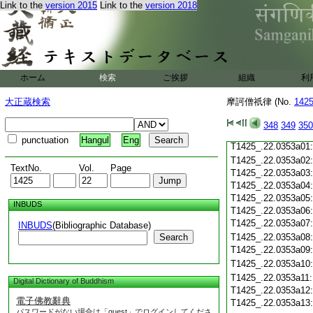
Link to the
version 2015
Link to the
version 2018
T1425_.22.0352c19
T1425_.22.0352c20
T1425_.22.0352c21
T1425_.22.0352c22
T1425_.22.0352c23
T1425_.22.0352c24
ホーム
検索
ご挨拶
組織
利
T1425_.22.0352c25
T1425_.22.0352c26
大正蔵検索
摩訶僧祇律 (No.
142
T1425_.22.0352c27
T1425_.22.0352c28
348
349
350
T1425_.22.0352c29
punctuation
Hangul
Eng
T1425_.22.0353a01
T1425_.22.0353a02
TextNo.
Vol.
Page
T1425_.22.0353a03
T1425_.22.0353a04
T1425_.22.0353a05
INBUDS
T1425_.22.0353a06
T1425_.22.0353a07
INBUDS
(Bibliographic Database)
Search
T1425_.22.0353a08
T1425_.22.0353a09
T1425_.22.0353a10
T1425_.22.0353a11
Digital Dictionary of Buddhism
T1425_.22.0353a12
電子佛教辭典
T1425_.22.0353a13
パスワードがない場合は「guest」でログインしてくださ