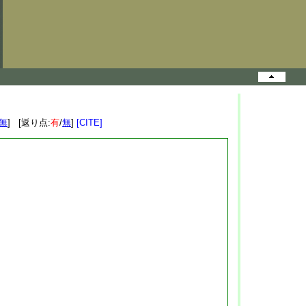
無
] [返り点:
有
/
無
]
[CITE]