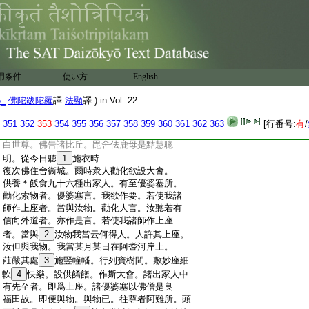
:
戒不得數數食故。我病不損。佛言。從今日聽
:
病時數數食
:
復次佛住舍衞城毘舍佉鹿母年年請僧
22
飯
:
食施衣。時祇洹精舍有六十病比丘。來到其
:
家。毘舍佉鹿母言。阿闍梨祇洹精舍有五百
:
衆＊僧。今有何因縁。正有六十比丘來。諸比
用条件
使い方
English
:
丘語優婆夷言。世尊制戒不得處處食。唯聽
:
病者。是故諸病比丘來。毘舍佉鹿母言。阿闍
5_
佛陀跋陀羅
譯
法顯
譯 ) in Vol. 22
:
梨。世人正以請食爲限。若食我食者。我當
:
施衣。若不食者我不施衣。阿闍梨。此
23
施衣
351
352
353
354
355
356
357
358
359
360
361
362
363
[行番号:
有
/
:
時可往白佛。或有開聽。諸比丘以是因縁往
:
白世尊。佛告諸比丘。毘舍佉鹿母是黠慧聰
:
明。從今日聽
1
施衣時
:
復次佛住舍衞城。爾時衆人勸化欲設大會。
:
供養＊飯食九十六種出家人。有至優婆塞所。
:
勸化索物者。優婆塞言。我欲作要。若使我諸
:
師作上座者。當與汝物。勸化人言。汝聽若有
:
信向外道者。亦作是言。若使我諸師作上座
:
者。當與
2
汝物我當云何得人。人許其上座。
:
汝但與我物。我當某月某日在阿耆河岸上。
:
莊嚴其處
3
施竪幢幡。行列寶樹間。敷妙座細
:
軟
4
快樂。設供餚饍。作斯大會。諸出家人中
:
有先至者。即爲上座。諸優婆塞以佛僧是良
:
福田故。即便與物。與物已。往尊者阿難所。頭