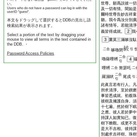
世尊。願爲説彼一切
い。
Users who do not have a password can log in with the
及一切有情。聞如是
userID "guest".
爾時世尊告妙吉祥童
聽。我今爲汝分別廣
本文をドラッグして選択するとDDBの見出し語
諸有情等。若能清淨
検索結果が表示されます。
義皆得成就。
2
我
Select a portion of the text by dragging your
mouse to view all terms in the text contained in
3
曩莫三滿哆沒駄
the DDB. ・
二合
引
哆嚕閉
Password Access Policies
二合
嚕薩哩嚩
4
引
哩嚩
努瑟吒
二合
二
二合
羅濕吠
尾戍
引
引
此眞言若有行人。凡
所求清淨。至於鑚磨
事皆悉成就。初覩珠
彼樹及擁護自身。須
十七遍。然於樹下眠
之應。彼人若於夢中
持課人如實知已。復
樹下瞻觀。或更不見
是大不吉相。彼持課
別處求吉祥樹。珠樹