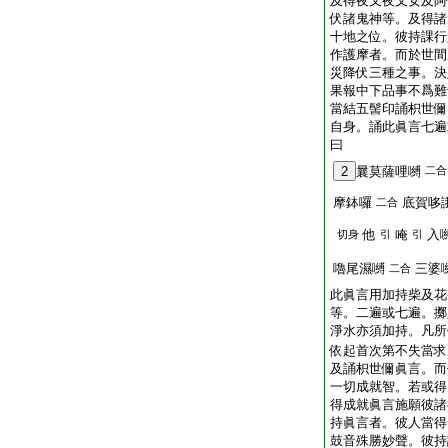
及得夜叉夜叉女及阿
伏諸鬼神等。及得諸
十地之位。彼持課行
作護摩者。而於世間
災降伏三種之事。決
果報中下品事不爲難
當結五髻印誦枳世儞
自身。誦此眞言七遍
曰
2
曩莫薩哩嚩
二合
摩鉢囉
底賀哆誐
二合
他
唵
入
切身
引
引
嚕尾濕嚩
三婆
二合
此眞言用加持柴及花
等。二遍或七遍。擲
淨水亦須加持。凡所
依起首次第不失當求
及誦枳世儞眞言。而
一切成就智。若或得
得成就眞言施願彼諸
持眞言者。彼人當得
鼓音殊勝妙聲。彼持