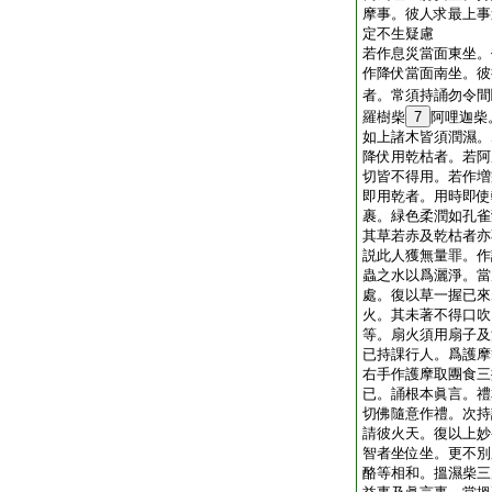
摩事。彼人求最上事
定不生疑慮
若作息災當面東坐。
作降伏當面南坐。彼
者。常須持誦勿令間
羅樹柴
7
阿哩迦柴
如上諸木皆須潤濕。
降伏用乾枯者。若阿
切皆不得用。若作増
即用乾者。用時即使
裹。緑色柔潤如孔雀
其草若赤及乾枯者亦
説此人獲無量罪。作
蟲之水以爲灑淨。當
處。復以草一握已來
火。其未著不得口吹
等。扇火須用扇子及
已持課行人。爲護摩
右手作護摩取團食三
已。誦根本眞言。禮
切佛隨意作禮。次持
請彼火天。復以上妙
智者坐位坐。更不別
酪等相和。搵濕柴三