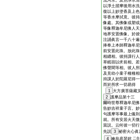
流河水。及別淨水清
以淨土揩摩後用水洗
復以上妙塗香及上色
等香水摩拭竟。彼持
像處。其佛像或塑或
等像釋迦牟尼佛人天
地界安置佛像。於彼
注誦眞言一千八十遍
捧奉上本師釋迦牟尼
前安置此珠。放此珠
相纒相。彼持課行人
草眠宿以求前相。若
佛聲聞等相。彼人所
及見幼小童子種種相
持課人於陀羅尼得一
而於所求一切易得
1
大方廣菩薩藏
2
護摩品第十三
爾時世尊釋迦牟尼佛
告妙吉祥童子言。妙
句護摩等事最上儀則
就。所有安居火天微
當説。云何彼一切行
先説
3
祕密火心眞
4
唵烏底瑟姹
二合