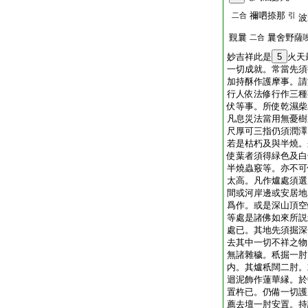
禰呬捺那
二合
引
波
覲曩
曩舍野薩
二合
妙吉祥此是
5
火天
一切成就。常當先須
加持酥作護摩事。請
行人依法修行作三種
伏等事。所使乾濕柴
凡息災法當用無憂樹
尺厚可三指仍須潤澤
若是枯朽及與半燒。
使葉者須得緑色及白
半燒蟲竅等。亦不可
太高。凡作爐處須選
間或河岸邊或安居地
爲作。或是深山頂空
等處是諸佛如來所説
處已。其地先須掘深
去其中一切不祥之物
無諸雜穢。秖掘一肘
内。其爐秖闊二肘。
迴泥飾作蓮華縁。於
置杵已。仍備一切護
薦去壇一肘安置。持