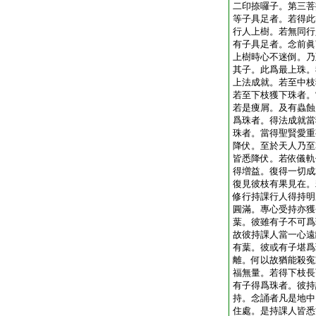
二印捺囉子。第三菩
等子具足者。若得此
行人上樹。若無同行
有子具足者。念前眞
上樹時心不迷倒。乃
其子。此爲最上珠。
上法成就。若至中枝
若至下枝獲下珠者。
若是痩屑。及有蟲蝕
爲珠者。得法成就當
珠者。當得聖賢愛重
降伏。至於天人乃至
皆悉降伏。若依儀軌
得増益。復得一切成
復見彼枝有果見在。
修行持課行人得持明
圓滿。專心受持亦獲
葉。彼雖有子不可爲
故彼持課人當一心遠
有葉。彼或有子堪爲
離。何以故猶能殺寃
福無量。若得下枝長
有子得爲珠者。彼持
持。念誦者凡是地中
住處。是持課人皆悉