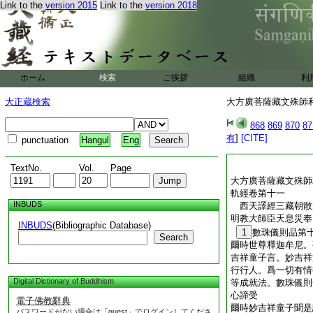
Link to the
version 2015
Link to the
version 2018
ホーム
検索
ご挨拶
組織
利
大正蔵検索
大方廣菩薩藏文殊師利
868
869
870
87
有
]
[CITE]
punctuation
Hangul
Eng
TextNo.
Vol.
Page
大方廣菩薩藏文殊師
軌經卷第十一
INBUDS
西天譯經三藏朝散
明教大師臣天
INBUDS
(Bibliographic Database)
1
數珠儀則品第
Search
爾時世尊釋迦牟尼。
吉祥童子言。妙吉祥
行行人。爲一切有情
Digital Dictionary of Buddhism
等成就法。數珠儀則
心諦受
電子佛教辭典
爾時妙吉祥童子聞是
パスワードがない場合は「guest」でログインしてくださ