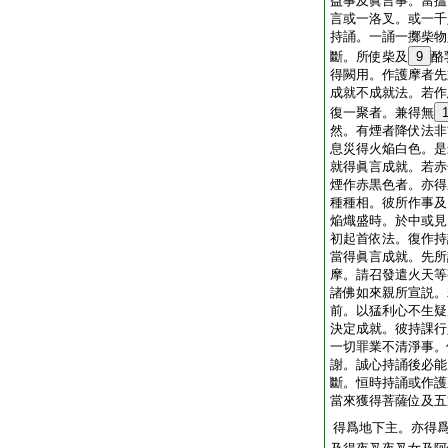
益事及眞言事。當搵
言或一洛叉。或一千
持誦。一誦一擲柴物
斷。所使柴及
9
酪
得闕用。作護摩者先
成就不成就法。若作
復一聚者。兼得無
然。有煙者降伏法非
息災得火焔白色。是
就得眞言成就。若赤
煙作赤黒色者。亦得
種種相。彼所作事及
焔熾盛時。於中或見
初起首依法。復作持
當得眞言成就。先所
摩。請召發遣火天等
諸佛如來親所宣説。
前。以猛利心不生疑
決定成就。彼持課行
一切罪業不清淨事。
謝。誠心持誦後必能
斷。恒時持誦或作護
當來獲得菩薩位及五
得爲地下主。亦得