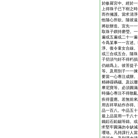
於修羅宮中。經於一
上得珠子已下樹之時
而作擁護。當求清淨
他隨心所欲。隨彼遠
將欲辦造。宜先一一
取珠子鑚持磨瑩。一
遍或五遍或二十一遍
今爲某事一一言述。
淨。復令童女合線。
或三合或五合。隨珠
子切須勻好不得朽損
仍細爲上。彼菩提子
等。及用別子一一揀
要當一心專注成辦。
精硨磲碼碯。及以珊
摩尼寶等。必須圓滿
時攝心專注不得散亂
疾得靈應。若無前來
用吉祥草結作亦得。
品一百八。中品五十
最上品當用一千八十
鐵鋀石鉛錫等鑄。或
求堅牢圓滿勿令缺減
瓔珞。凡持課行人當