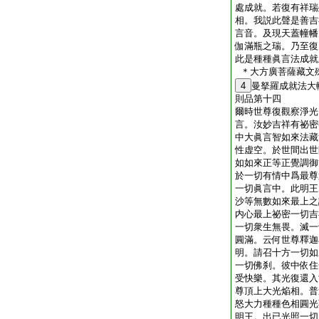
處成就。若復有祥瑞
相。我説此聲是善吉
言音。及現天蓋幢幡
伽滿瓶之瑞。乃至復
此是種種眞言法成就
＊大方廣菩薩藏文
4
曼拏羅成就法大
則品第十四
爾時世尊復觀察淨光
言。汝妙吉祥有祕密
中大眞言智如來法藏
性虚空。於世間出世
如如來正等正覺調御
於一切有情中爲最尊
一切眞言中。此明王
沙等無數如來最上之
内心最上祕密一切吉
一切衆生無畏。滅一
圓滿。云何世尊釋迦
明。請召十方一切如
一切佛刹。彼中依住
受快樂。其光復還入
尊頂上大光焔相。普
怒大力種種色相圓光
明王。出已光照一切