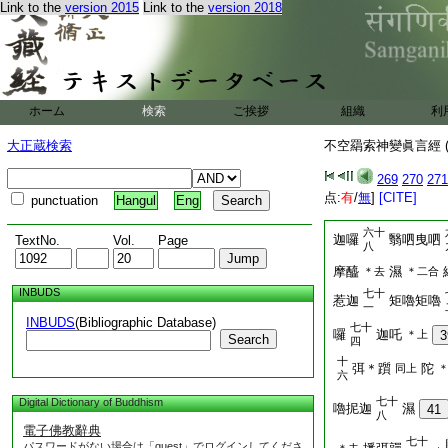
Link to the
version 2015
Link to the
version 2018
五十
嚲麼嚲麼
那麼
五
五十
縒麼縒
摩訶
＊
八
麼迦殺播囉蜜多
六
ホーム
検索
ご挨拶
組織
利
六十
吒
＊上
弭
二
大正蔵検索
不空羂索神變眞言經 (
六十
詫詫詫
徴
徴
上
四
269
270
271
六十
尼
点:
有
/
無
]
[CITE]
punctuation
Hangul
Eng
柱柱柱
翳制
六
反
六十
迦囉
翳呬曳呬
TextNo.
Vol.
Page
八
摩醯
濕
＊去
＊二合
INBUDS
七十
惹迦
矩嚕矩嚕
一
INBUDS
(Bibliographic Database)
七十
囉
迦吒
＊上
3
Search
四
十
弭＊躓
陀
同上
六
七十
Digital Dictionary of Buddhism
嚕抳迦
濕
41
八
電子佛教辭典
七十
パスワードがない場合は「guest」でログインしてくださ