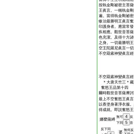
按執金剛祕密主菩薩
王眞言。一稱執金剛
遍。當得執金剛祕密
修治最勝明王眞言奮
印護身者。應當常發
疾相應。觀世音菩薩
色充潔。及得十方諸
之身。一切最勝明王
空王陀羅尼眞言一切
不空羂索神變眞言經
不空羂索神變眞言經
＊大唐天竺三＊
奮怒王品第十四
爾時觀世音菩薩摩訶
最上不空奮怒王眞言
以香塗身著淨衣服。
得成就。即説奮怒王
4
無可
反
娜麼薩縛
5
下同
音
反下同
無何反
婆