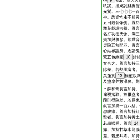
持
9
渇伽。放大火
吼謑。挫颲訶黜畏聲
光鬘。三七七七一百
神。悉皆怖走不相災
五日觀音像側。置功
雜花獻設供養。眞言
名打功徳天像。滿三
寶加與勝願。觀世音
災除五無間罪。眞言
心結界護身。逐諸鬼
繋五色線圍
10
針
女合之。眞言加持三
除差。若熱風病者。
葉蓮實
13
穰煎以
及塗摩并數灌鼻。則
＊酥和膏眞言加持。
遍覆揩取。捏厭蠱者
段則得除差。若爲鬼
眞言加持一百八結。
患腹痛。眞言加持紅
螫者。眞言加持黄土
若患喉腫。眞言
14
痛。加持甘草水龍腦
差。若患耳疼。加持