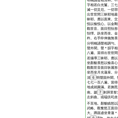
明稱誦聲相清和。不
字相若白光鬘。三七
滅一切災厄。一切罪
出世世間三昧耶地最
昧耶。應以面東。交
悦以愉悦心。以金剛
觀世音。面目熙怡形
怡懌。趺坐而坐。金
杵。右手仰伸施無畏
分明稱誦聲相調勻。
聲外聞。聲＊韻字相
八遍。當得出世世間
若攝導三昧耶。應以
坐顏貌畏怒以愉喜心
觀觀世音面目耿麗形
坐而坐月光蓮座。分
清
6
明聲固外聞。
七七一百八遍。當得
地成就圓滿。若旖毘
南。跛
7
刺嚲里拏
左斜曲。或嗢倶吒坐
不至地。顏貌瞋怒以
武略。觀奮怒王面目
大。蹲踞虚坐青蓮＊