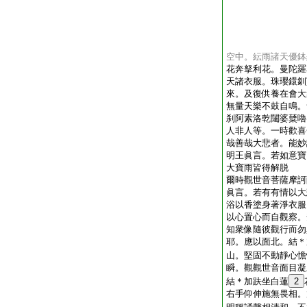
空中。紜雨諸天優鉢
花奔拏利花。曼陀羅
天諸衣服。珠瓔鐶釧
來。及復供養在會大
無量天樂不鼓自鳴。
刹阿素洛乾闥婆糵嚕
人非人等。一時歡喜
哉善哉大悲者。能妙
明王眞言。若如意寶
大寶雨皆得解脱
爾時觀世音菩薩摩訶
眞言。若有有情以大
浴以香塗身著淨衣服
以心置心而自觀察。
知衆像隨彼觀行而勿
耶。應以面北。結＊
山。堅固不動靜心憺
瞬。觀觀世音面目凝
結＊加趺坐白蓮
2
右手仰伸施無畏相。