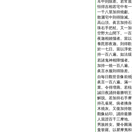
耳中則除差。若常晨
恒得吉相若宅中有一
一千八莖加持燒獻。
散灑宅中則得除滅。
高山頂。眞言加持石
珠右手把杖。又一加
空野大山間下。一百
夜迦相嬈惱者。當以
養毘那夜迦。則得歡
於一七日。當以淨瓮
持一百八遍。如法煖
若諸鬼神相障惱者。
加持一燒一百八遍。
眞言水服則得除差。
自毎日觀世音像前燒
眞言一百八遍。滿一
業。令得増壽。若杻
誠日夜誦持最勝明王
解脱。若加持右手摩
持孔雀尾。病者拂身
木燒灰。又復加持散
觀像結印。誦持最勝
人當證百千三摩地。
男族姓女。樂令圓滿
曼拏羅。以瞿摩夷和