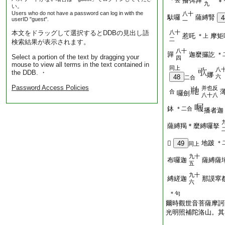
播弭嚲
＊去
＊
九
い。
Users who do not have a password can log in with the
八十
馱囉
薩縛腎
4
userID "guest".
一
本文をドラッグして選択するとDDBの見出し語
八十
惹吒
摩矩
＊上
二
検索結果が表示されます。
八十
嚲
迦麼攞訖
＊
Select a portion of the text by dragging your
四
mouse to view all terms in the text contained in
同上
八
the DDB. ・
娜
48
六
二合
Password Access Policies
并也反
合
囉劍
八十八
鉢
＊二合
播者迦
薩縛羯＊麼縛囉拏
地跛
𡖺
49
＊
同上
九十
布囉迦
薩縛薩
五
九十
縛縒迦
那謨窣
六
＊句
爾時觀世音菩薩摩訶
光明照補陀洛山。其