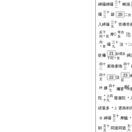
三十
縛囉縛囉
喇濕
二
三十
囉
跛
20
二合
三
三十
入縛攞
答播答
五
反下
寧吉
摩𡫸
同＊音
反
同
三十
囉
沒
＊二
＊音
九
21
奴禮反
使禰
縛
下同＊音
四十
四十
素嚕素嚕
二
三
四十
23
22
沒
五
反
四十
娜
呼
禰婆
七
＊上四
陀
廢灑陀
＊
十九
縒曼多
婆路枳
＊上
五十
縛囉
摩醯
合
三
五十
五
耶
悶遮悶遮
五
六