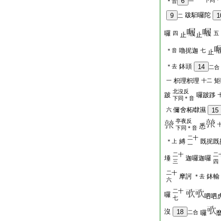
6
下同＊
＊音
一
跋馹囉陀
9
1
二
囉
四
五
止
止
嚕抳迦
＊音
七
止
鉢頭
＊去
14
二合
枳理枳理
矩
一
十二
北沒反
跛
囉跛跢
下同＊音
儞舍柘㘑濕
六
15
亭夜反
悉
下同＊音
二十
縛
既抳既
＊上
一
二十
二
埵
迦囉迦囉
三
四
二十
摩訶
鉢輸
＊去
六
二十
囉
呬呬
七
沒
18
二合
囉