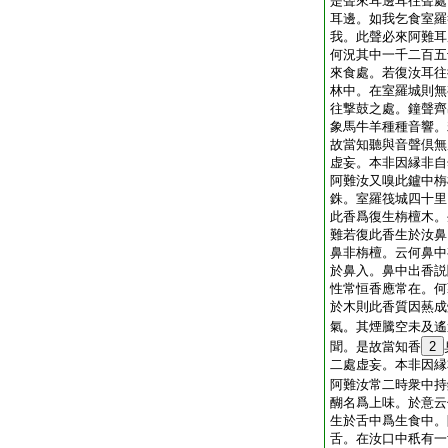
是聲來耳邊耳往聲處
耳邊。如我乞食室羅
我。此聲必來阿難耳
何況其中一千二百五
來食處。若復汝耳往
林中。在室羅城則無
往撃鼓之處。鐘聲齊
象馬牛羊種種音響。
故當知聽與音聲倶無
虚妄。本非因縁非自
阿難汝又嗅此鑪中栴
銖。室羅筏城四十里
此香爲復生栴檀木。
難若復此香生於汝鼻
鼻非栴檀。云何鼻中
於鼻入。鼻中出香説
性常恒香應常在。何
於木則此香質因爇成
氣。其煙騰空未及遙
聞。是故當知香
2
二處虚妄。本非因縁
阿難汝常二時衆中持
醐名爲上味。於意云
生於舌中爲生食中。
舌。在汝口中秖有一