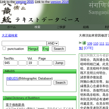
Link to the
version 2015
Link to the
version 2018
清淨本心本覺常住
阿難汝雖先悟本覺妙
性。而猶未明如是覺
阿難吾今復以前塵問
間。妄想和合諸因縁
和合起者。則汝今者
ホーム
検索
ご挨拶
組織
利
與闇和。爲與通和爲
觀明。當明現前何處
大正蔵検索
大佛頂如來密因修證了
像。若非見者云何見
必見圓滿何處和明。
109
110
111
11
必異明雜則失彼性明
無
]
[CITE]
punctuation
Hangul
Eng
非義。彼暗與通及諸
復次阿難又汝今者妙
TextNo.
Vol.
Page
與暗合。爲與通合爲
暗時明相已滅。此見
暗。若見暗時不與暗
INBUDS
既不見明云何明合。
諸群塞亦復如是
INBUDS
(Bibliographic Database)
阿難白佛言世尊。如
Search
縁塵及心念慮非和合
非和合。吾復問汝此
明和爲非暗和。爲非
Digital Dictionary of Buddhism
和則見與明必有邊畔
何處是見。在見在明
電子佛教辭典
中必無見者則不相及
パスワードがない場合は「guest」でログインしてくださ