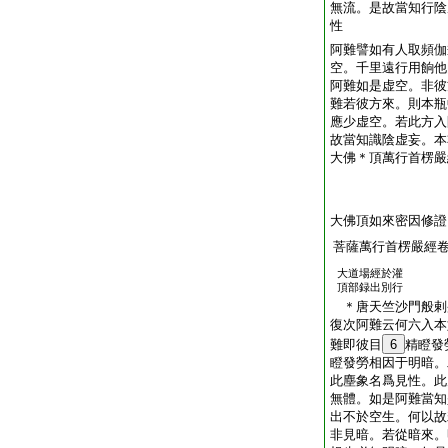
無流。是故當知行陰
性
阿難譬如有人取頻伽
空。千里遠行用餉他
阿難如是虚空。非彼
難若彼方來。則本瓶
應少虚空。若此方入
故當知識陰虚妄。本
大佛＊頂萬行首楞嚴
大佛頂如來密因修證
菩薩萬行首楞嚴經
大道場經於灌
頂部録出別行
＊唐天竺沙門般
復次阿難云何六入本
難即彼目
6
精瞪發
瞪發勞相因于明暗。
此塵象名爲見性。此
無體。如是阿難當知
出不於空生。何以故
非見暗。若從暗來。