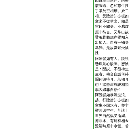
因縁非自然性。阿難
骸調適。忽如忘生性
手掌於空相摩。於二
相。受陰當知亦復如
空來不從掌出。如是
掌何不觸身。不應虚
應非待合。又掌出故
臂腕骨髓應亦覺知入
出知入。自有一物身
爲觸。是故當知受陰
性
阿難譬如有人。談説
懸崖足心酸澁。想陰
是＊醋説。不從梅生
生者。梅合自談何待
聞何須待耳。若獨耳
想＊踏懸崖與説相類
非因縁非自然性
阿難譬如暴流波浪。
越。行陰當知亦復如
空生不因水有。亦非
難若因空生。則諸十
世界自然倶受淪溺。
應非水。有所有相今
澄清時應非水體。若