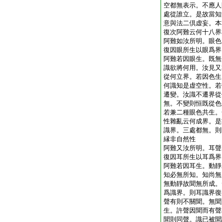
空都無表示。不應人
處從誰立。是故當知
意與法二倶虚妄。本
復次阿難云何十八界
阿難如汝所明。眼色
復因眼所生以眼爲界
阿難若因眼生。既無
識欲將何用。汝見又
從何立界。若因色生
何識知是虚空性。若
遷變。汝識不遷界從
無。不變則恒既從色
若兼二種眼色共生。
性雜亂云何成界。是
識界。三處都無。則
縁非自然性
阿難又汝所明。耳聲
復因耳所生以耳爲界
阿難若因耳生。動靜
知必無所知。知尚無
無動靜故聞無所成。
爲識界。則耳識界復
聲有則不關聞。無聞
生。許聲因聞而有聲
聞則同聲。識已被聞