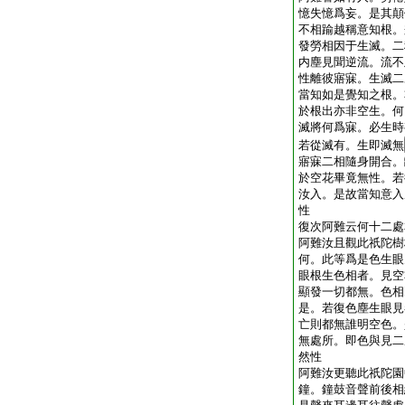
憶失憶爲妄。是其顛
不相踰越稱意知根。
發勞相因于生滅。二
内塵見聞逆流。流不
性離彼寤寐。生滅二
當知如是覺知之根。
於根出亦非空生。何
滅將何爲寐。必生時
若從滅有。生即滅無
寤寐二相隨身開合。
於空花畢竟無性。若
汝入。是故當知意入
性
復次阿難云何十二處
阿難汝且觀此祇陀樹
何。此等爲是色生眼
眼根生色相者。見空
顯發一切都無。色相
是。若復色塵生眼見
亡則都無誰明空色。
無處所。即色與見二
然性
阿難汝更聽此祇陀園
鐘。鐘鼓音聲前後相