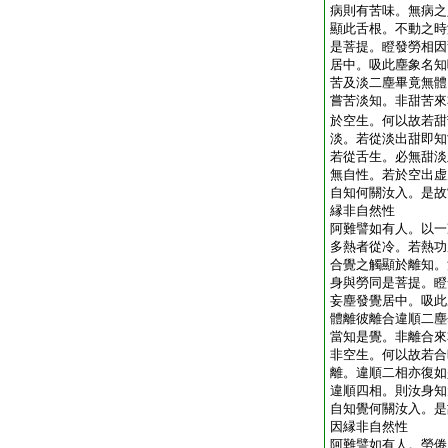
病則有苦味。無病之
顯此舌根。不動之時
是菩提。瞪發勞相因
居中。吸此塵象名知
苦及淡二塵畢竟無體
嘗苦淡知。非甜苦來
於空生。何以故若甜
淡。若從淡出甜即知
若從舌生。必無甜淡
無自性。若於空出虚
自知何關汝入。是故
縁非自然性
阿難譬如有人。以一
多熱者從冷。若熱功
合覺之觸顯於離知。
身與勞同是菩提。瞪
妄塵發覺居中。吸此
體離彼離合違順二塵
當知是覺。非離合來
非空生。何以故若合
離。違順二相亦復如
違順四相。則汝身知
自知覺何關汝入。是
因縁非自然性
阿難譬如有人。勞倦