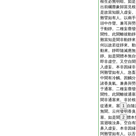
根生必無明暗。如是
出前矚塵象歸當見根
是故當知眼入虚妄。
難譬如有人。以兩手
頭中作聲。兼耳與勞
于動靜。二種妄塵發
聞性。此聞離彼動靜
難當知是聞非動靜來
何以故若從靜來。動
動來。靜即隨滅應無
靜。如是聞體本無自
即非虚空。又空自聞
入虚妄。本非因縁非
阿難譬如有人。急畜
中聞有冷觸。因觸分
諸香臭氣。兼鼻與勞
于通塞。二種妄塵發
聞性。此聞離彼通塞
聞非通塞來。非於根
從通來。塞
1
自隨
無聞。云何發明香臭
塞。如是聞
2
體本
當迴嗅汝鼻。空自有
鼻入虚妄。本非因縁
阿難譬如有人。以舌