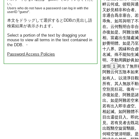
い。
畔云何成。彼暗與通
Users who do not have a password can log in with the
又妙見精非和合者。
userID "guest".
非通合爲非塞合。若
本文をドラッグして選択するとDDBの見出し語
乖角。如耳與明了不
検索結果が表示されます。
在。云何甄明合非合
亦復如是。阿難汝猶
Select a portion of the text by dragging your
相。當處出生隨處滅
mouse to view all terms in the text contained in
妙覺明體。如是乃至
the DDB. ・
十八界。因縁和合虚
Password Access Policies
名滅。殊不能知生滅
明。不動周圓妙眞如
迷悟
1
死生了無所
阿難云何五陰本如來
如有人。以清淨目觀
所有。其人無故不動
空別見狂花。復有一
亦復如是。阿難是諸
出。如是阿難若空來
若有出入即非虚空。
相起滅。如阿難體不
目出還從目入。即此
見。若有見者去既花
出既翳空旋當翳眼。
何晴空號清明眼。是