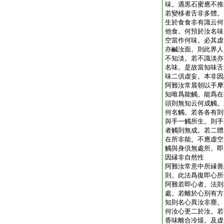
味。遇黒石蜜應不推
若變移者舌非多體。
生於食食非有識云何
他食。何預於汝名味
空當作何味。必其虚
亦鹹汝面。則此界人
不知淡。若不識淡亦
名味。是故當知味舌
味二倶虚妄。本非因
阿難汝常晨朝以手摩
知唯爲能觸。能爲在
頭則無知云何成觸。
何名觸。若各各有則
與手一觸所生。則手
者觸則無成。若二體
在所非能。不應虚空
觸與身倶無處所。即
因縁非自然性
阿難汝常意中所縁善
則。此法爲復即心所
阿難若即心者。法則
處。若離於心別有方
知則名心異汝非塵。
何汝心更二於汝。若
香味離合冷煖。及虚