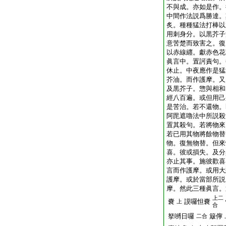
不與成。亦如是作。
中間作法説爲勝達。
炙。種種猛法打棒以
用刺身分。以黒芥子
意苦楚而致害之。復
以赤線纒。獻赤色花
眞言中。置訶責句。
休止。中夜應作是猛
芥油。而作護摩。又
及黒芥子。惣與相和
經八百遍。或但用己
是苦治。若不還物。
阿毘遮嚕法中所説殺
置其殺句。若將物來
若已用其物將餘物替
物。復無物替。但來
喜。彼或損失。及分
亦止其事。施彼歡喜
言而作護摩。或用大
護摩。或於當部所説
摩。然此三種眞言。
上二
嚢
謨囉怛嚢
上
合
拏嚩日囉
簸儜
二合