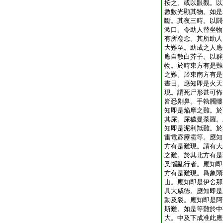
按之。或以眼觀。以
數數光顯其物。如是
斷。其夜三時。以閼
漱口。令助人替坐物
有所廢念。其所助人
大難至。助成之人應
應自散白芥子。以辟
物。於時東方有是難
之難。於東南方有是
晝日。應知即是火天
現。謂死尸形甚可怖
皆悉劓鼻。手執髑髏
知即是焔摩之難。於
其屎。屎穢曼荼羅。
知即是泥利羝難。於
雷電霹靂雹等。應知
方有是難現。謂有大
之難。於其北方有是
叉惱亂行者。應知即
方有是難現。爲象頭
山。應知即是伊舍那
具大威徳。應知即是
動及裂。應知即是阿
斯難。如是等難於中
大。中及下成准此應