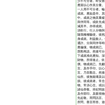
少不可分者。即安善
應當以心作其分量。
一人用不可分者。輪
成就。應如是作。其
中。成就之物其量縱
與伴同等。或依先成
減其半。亦得成就。
須依行。行人分物與
隨我種種驅使。彼然
身成就。利益餘人。
通許。分與同伴等時
應偏儻。物成就已。
慇懃再請。然後可分
下成就准此應知。深
財物。所得進止。依
價。物成就已。先獻
言。及作手印。以心
言。乃至觀念。然後
仙所。彼無能壞及以
損。彼成就者。常念
物。常須心念。或以
諸仙恭敬。持妃明故
及作部印。及眼視物
先起敬。而問訊言。
所問。善言而答。遊