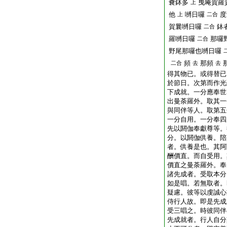
嚢鉢多
曳唵賀羅
上
他
嚩日囉
度
上
二合
賀曩嚩日囉
鉢
二合
羅嚩日囉
那囉
二合
野尾那囉也嚩日囉
頻
那頻
二合
去
去
得其物已。或得替已
於節日。次第而作光
下成就。一分應奉世
出曼荼羅外。取其一
與同伴等人。取第五
一分自用。一分奉四
先以閼伽奉獻尊等。
分。以閼伽供養。陪
者。供養是也。其阿
酬價直。而自受用。
價直之曼荼羅外。奉
諸先成者。受取本分
如是唱。若無取者。
疑慮。彼等以虔誠心
侍行人故。即是先成
受三唱之。時彼同伴
先成就者。行人自分