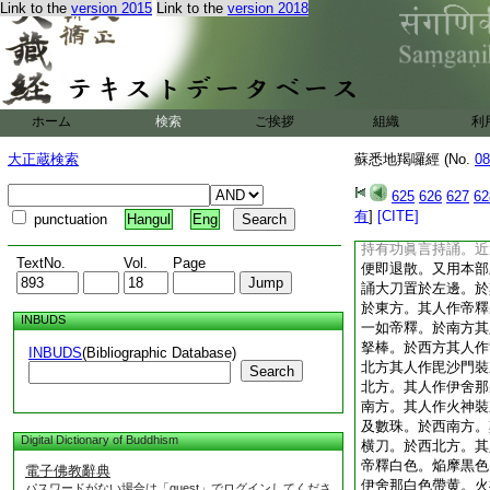
Link to the
version 2015
Link to the
version 2018
利帝母。南面門前置
置翳迦契吒。於其外
啓請供養。此是祕密
就諸物皆得悉地。頂
諸餘毘那夜迦。以諸
誦光顯然供養。如於
ホーム
検索
ご挨拶
組織
利
供養法。此亦如是應
如是。其曼荼羅主種
大正蔵検索
蘇悉地羯囉經 (No.
08
祕密之法。供養畢已
酥燃燈。其炷鮮淨。
625
626
627
62
奉獻閼伽。若如是作
有
]
[CITE]
punctuation
Hangul
Eng
言。持誦白芥子。或
持有功眞言持誦。近
TextNo.
Vol.
Page
便即退散。又用本部
誦大刀置於左邊。於
於東方。其人作帝釋
INBUDS
一如帝釋。於南方其
拏棒。於西方其人作
INBUDS
(Bibliographic Database)
北方其人作毘沙門裝
Search
北方。其人作伊舍那
南方。其人作火神裝
及數珠。於西南方。
Digital Dictionary of Buddhism
横刀。於西北方。其
帝釋白色。焔摩黒色
電子佛教辭典
伊舍那白色帶黄。火
パスワードがない場合は「guest」でログインしてくださ