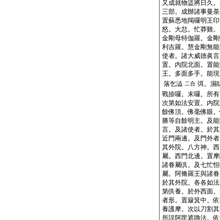
又成就物盜將日久。
三部。成辦諸事曼荼
置蘇悉地羯囉明王印
怒。大忿。忙莽雞。
金剛母特伽羅。金剛
利吉羅。慧金剛無能
使者。諸大威徳眞言
置。内院北面。置能
王。多面多手。能現
落乞澁
弭。濕
二合
戰捺囉。末囉。所有
次第如法安置。内院
餘佛頂。佛毫佛眼。
勝等自餘明主。及能
言。及諸使者。於其
近門兩邊。及門外者
其外院。八方神。西
屬。西門北邊。置摩
諸眷屬倶。及七忙怛
屬。阿脩羅王與諸眷
於其外院。各各如法
第供養。於外西面。
者形。置簸箕中。依
養護摩。次以刀割其
所説阿毘遮嚕法。依