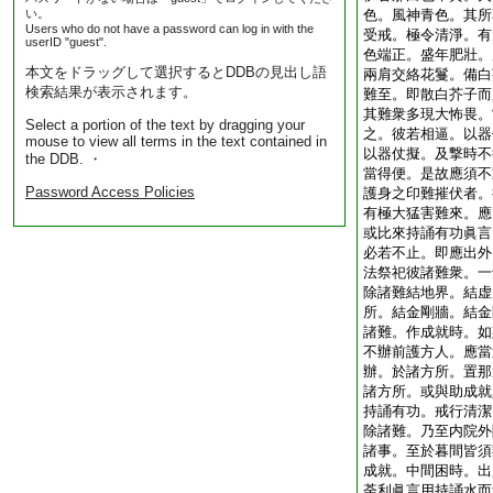
い。
色。風神青色。其所
Users who do not have a password can log in with the
受戒。極令清淨。有
userID "guest".
色端正。盛年肥壯。
本文をドラッグして選択するとDDBの見出し語
兩肩交絡花鬘。備白
検索結果が表示されます。
難至。即散白芥子而
其難衆多現大怖畏。
Select a portion of the text by dragging your
之。彼若相逼。以器
mouse to view all terms in the text contained in
以器仗擬。及撃時不
the DDB. ・
當得便。是故應須不
Password Access Policies
護身之印難摧伏者。
有極大猛害難來。應
或比來持誦有功眞言
必若不止。即應出外
法祭祀彼諸難衆。一
除諸難結地界。結虚
所。結金剛牆。結金
諸難。作成就時。如
不辦前護方人。應當
辦。於諸方所。置那
諸方所。或與助成就
持誦有功。戒行清潔
除諸難。乃至内院外
諸事。至於暮間皆須
成就。中間困時。出
荼利眞言用持誦水而