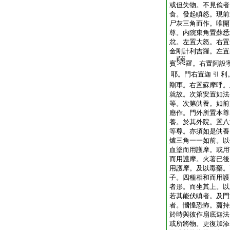
或但失物。不見偸者
食。發起瞋怒。現前
尸灰三角而作。唯開
尊。内院東角置蘇悉
忿。左置大怒。右置
金剛計利吉羅。左置
賓
羅。右置阿設
耶。門右置迦
利
引
剛軍。右置蘇摩呼。
就故。次第安置如法
等。次第供養。如前
應作。門外所置本尊
養。於其外院。置八
等尊。亦須如是供養
爐三角一一如前。以
血塗而用護摩。或用
而用護摩。火著已後
用護摩。及以毒藥。
子。四種相和而用護
者形。而坐其上。以
若其能伏瞋者。及門
者。慖惶恐怖。齎持
於時與彼作扇底迦法
或所將物。更復加添