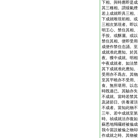
下相。與時應即是成
其三種相。謂煖氣煙
若上成就即具三相。
下成就唯現初相。或
三相次第現者。即以
明王心。禁住其相。
手按。或酥灑。或以
禁住其相。便即受用
成便作禁住念誦。至
成就准此應知。於其
夜。獲中成就。明相
中夜成就者。如法禁
其下成就准此應知。
受用亦不爲吉。其物
至其平曉亦不受用。
食。無所堪用。以念
時既過已。其驗亦失
不成就。當時若禁其
及諸節日。供養灌頂
不成者。當知此物不
三年。若中成就至第
時。禎成就法亦復如
蘇悉地羯囉經被偸成
我今當説被偸之物却
作成就之時。其物被