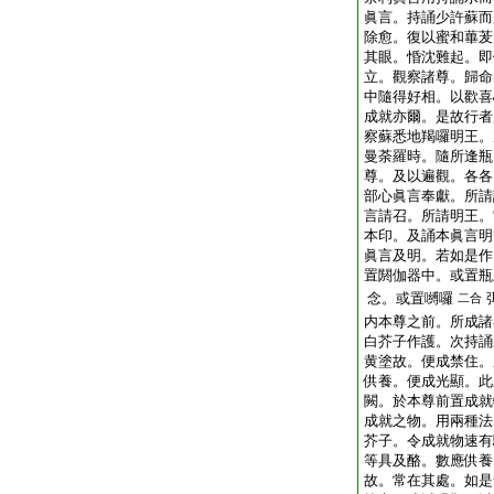
眞言。持誦少許蘇而
除愈。復以蜜和蓽茇
其眼。惛沈難起。即
立。觀察諸尊。歸命
中隨得好相。以歡喜
成就亦爾。是故行者
察蘇悉地羯囉明王。
曼荼羅時。隨所逢瓶
尊。及以遍觀。各各
部心眞言奉獻。所請
言請召。所請明王。
本印。及誦本眞言明
眞言及明。若如是作
置閼伽器中。或置瓶
念。或置嚩囉
二合
内本尊之前。所成諸
白芥子作護。次持誦
黄塗故。便成禁住。
供養。便成光顯。此
闕。於本尊前置成就
成就之物。用兩種法
芥子。令成就物速有
等具及酪。數應供養
故。常在其處。如是