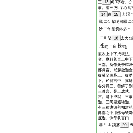
三
13
虎𤙖字者。
事。謂三虎𤙖字心眞
謨
14
嚢
15
上
戰
拏嚩曰囉
二合
二
沙
細嚢鉢多＊
二合
二合
娑
18
去大也蘇
二合
吒
吒
復次上中下成就法。
者。應解眞言上中下
三部。所作曼荼羅法
部眞言。補瑟徴迦金
從腋至頂爲上。從臍
下。於眞言中。亦應
各分爲三。善解了別
王眞言。是上成就。
言。是下成就。三事
迦。三阿毘遮嚕迦。
有三種應須善知次第
佛部之中用佛母號爲
底迦。佛母眞言曰
那＊
上
謨婆
20