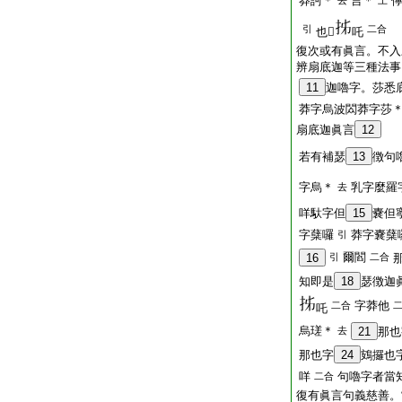
莽訶＊
言＊
去
上
引
二合
也𤙖
吒
復次或有眞言。不入
辨扇底迦等三種法事
11
迦嚕字。莎悉
莽字烏波閦莽字莎
扇底迦眞言
12
若有補瑟
13
徴句
字烏＊
乳字麼羅
去
咩馱字但
15
嚢但
字蘖囉
莽字嚢蘖
引
爾閻
16
引
二合
知即是
18
瑟徴迦
字莽他
二合
吒
烏瑳＊
去
21
那也
那也字
24
鴳攞也
咩
句嚕字者當
二合
復有眞言句義慈善。