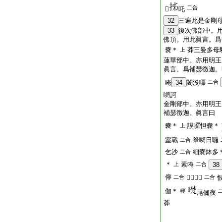
二合
𤙖
吒
32
三遍此是金剛
33
復次佛部中。
佛頂。用此眞言。爲
嚢＊
莽三曼多母
上
蓮華部中。亦用明王
眞言。爲補瑟徴迦。
唵
34
闍沒嘌
二合
嚩訶
金剛部中。亦用明王
補瑟徴迦。眞言曰
嚢＊
謨囉怛嚢＊
上
室戰
拏嚩日囉
二合
乞沙
細嚢鉢多
二合
＊
素唵
上
二合
38
儜
二合
𤙖蘗＊嘌
二合
伽＊
輕
尾儞夜
莽