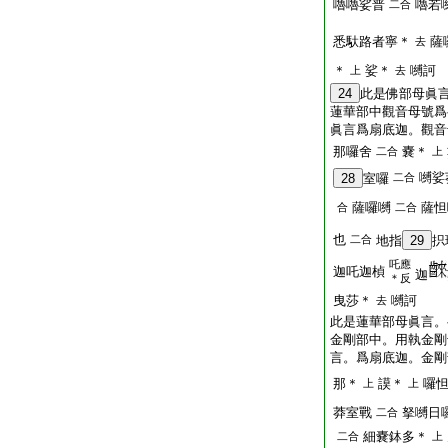
嚕嚕娑普
嚕若
二合
悉馱路者寧＊
薩
去
＊
娑＊
嚩訶
上
去
24
此是佛部母眞
蓮華部中觀音母號爲
眞言爲扇底迦。觀音
那囉舍
嚢＊
二合
上
嚩娑
28
室囉
二合
薩囉嚩
薩怛
合
二合
也
二合
地指
29
抧
吒應
迦吒迦楨
迦
＊反
曳莎＊
嚩訶
去
此是蓮華部母眞言。
金剛部中。用執金剛
言。爲扇底迦。金剛
那＊
謨＊
囉
上
上
莽室戰
拏嚩日
二合
細嚢鉢多＊
二合
上