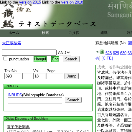
Link to the
version 2015
Link to the
version 2018
者。如法禁住。護持
乃至還作成就之法。
加精進。又更念誦。
猶不成者。當作此法
勤念誦。發大恭敬。
轉讀大般若經。經七
ホーム
検索
ご挨拶
組織
利
施僧伽。或於入海河
肘窣覩波數滿一百。
大正蔵検索
蘇悉地羯囉經 (No.
08
念誦。滿一千遍。最
知作法決定成就。後
628
629
630
63
前念誦千遍。假使無
有
]
[CITE]
punctuation
Hangul
Eng
法自然成就。又一切
成就。若作時念誦者
TextNo.
Vol.
Page
皆成就。假使法不具
及時滿已。即當應作
辦諸事曼荼羅。於中
INBUDS
頂。或於牛群先所住
地。作曼荼羅量百八
INBUDS
(Bibliographic Database)
門。立柱爲門。各於
Search
嚴。以名花枝條作鬘
遶其處以酥燃燈。滿
百八香爐燒諸名香。
Digital Dictionary of Buddhism
量七肘。外院一面三
及供養等。皆悉如前
電子佛教辭典
中以本眞言。置羯攞
パスワードがない場合は「guest」でログインしてくださ