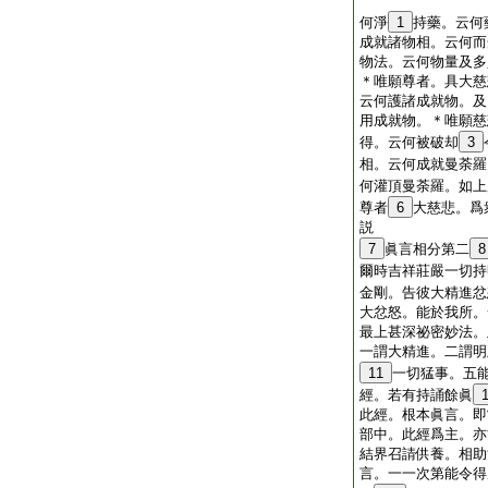
何淨
1
持藥。云何
成就諸物相。云何而
物法。云何物量及多
＊唯願尊者。具大慈
云何護諸成就物。及
用成就物。＊唯願慈
得。云何被破却
3
相。云何成就曼荼羅
何灌頂曼荼羅。如上
尊者
6
大慈悲。爲
説
7
眞言相分第二
8
爾時吉祥莊嚴一切持
金剛。告彼大精進忿
大忿怒。能於我所。
最上甚深祕密妙法。
一謂大精進。二謂明
11
一切猛事。五
經。若有持誦餘眞
此經。根本眞言。即
部中。此經爲主。亦
結界召請供養。相助
言。一一次第能令得