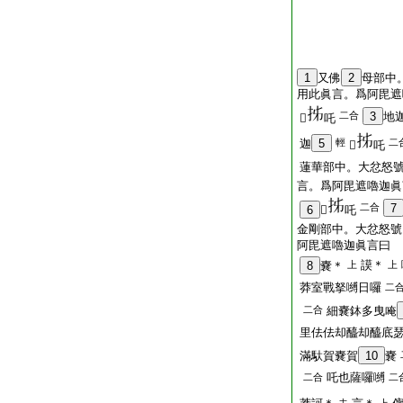
1
又佛
2
母部中
用此眞言。爲阿毘遮
二合
3
地
𤙖
吒
迦
5
輕
二
𤙖
吒
蓮華部中。大忿怒
言。爲阿毘遮嚕迦眞
二合
7
6
𤙖
吒
金剛部中。大忿怒號
阿毘遮嚕迦眞言曰
謨＊
8
嚢＊
上
上
莽室戰拏嚩日囉
二
二合
細嚢鉢多曳唵
里佉佉却醯却醯底
滿馱賀嚢賀
10
嚢
吒也薩囉嚩
二合
二