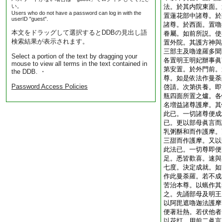
い。
法。於其内院東面。
Users who do not have a password can log in with the
置蓮花部中諸尊。於
userID "guest".
諸尊。於西面。置嚕
本文をドラッグして選択するとDDBの見出し語
眷屬。如前所説。使
検索結果が表示されます。
置外院。其護方神與
三部主及嚕達羅多聞
Select a portion of the text by dragging your
各置明王明妃辦事眞
mouse to view all terms in the text contained in
第安置。於外門前。
the DDB. ・
尊。如是依法作曼荼
Password Access Policies
啓請。次第供養。即
瓶四面所置之爐。各
名増益諸尊護摩。其
此已。一切諸尊便成
已。更以部母眞言而
乳粥酥和而作護摩。
三甜而作護摩。又以
此法已。一切尊即便
足。悉皆歡喜。速與
七度。決定成就。如
作此曼荼羅。若不成
苦治本尊。以蝋作其
之。先誦部母及明王
以阿毘遮嚕迦法護摩
便著壯熱。若伏他者
以花打。用前二眞言