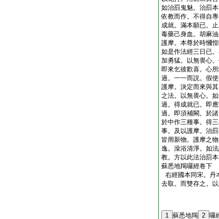
如治罰鬼魅。治罰本
依教而作。不得自專
成就。滿本願已。止
毒藥己身血。胡麻油
護摩。本尊於時慖惶
如是作法經三日已。
加勇猛。以無畏心。
即來乞彼歡喜。心所
過。一一而説。假使
護摩。決定而來與其
之法。以無畏心。如
過。得成就已。即應
過。即須補闕。於諸
於中作三種事。得三
事。及以護摩。治罰
皆用新物。護摩之物
逸。澡浴清淨。如法
教。方以此法治罰本
蘇悉地羯囉經卷下
右經國本同宋。丹
去取。而雙存之。以
1
蘇悉地羯
2
囉