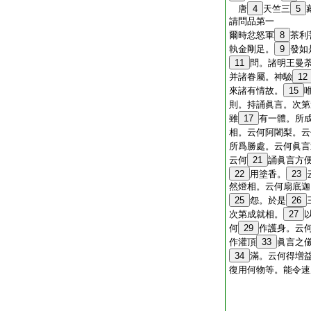
唐
4
天竺三
5
請問品第一
爾時忿怒軍
8
茶利
執金剛足。
9
發如
11
問。諸明王曼
并諸眷屬。神驗
12
來諸有情故。
15
則。持誦眞言。次第
雖
17
有一體。所
相。云何阿闍梨。云
所爲勝處。云何眞言
云何
21
誦眞言方
22
用塗香。
23
然燈相。云何扇底迦
25
怨。於是
26
次第成就相。
27
何
29
作護身。云
作灌頂
33
眞言之
34
滿。云何得増
復用何物等。能令速