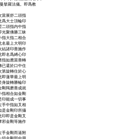
曼拏羅法儀。即爲教
次當展舒二頭指
此爲大士頂輪印
竪二頭指内中指
即光聚佛勝三昧
小指大指二相合
此名最上大明印
次結諸印善施作
此即名爲縛心印
諸指如應當善轉
轉已還於口中住
次第旋轉住於心
此即蓮華最上明
於身旋轉勝輪印
金剛羯磨善成就
小指相合如金剛
是印能成一切事
左手中指如叉相
如是金剛印所攝
此印即是金剛叉
摩邪金剛等施作
左手金剛而逼附
一切金剛部中用