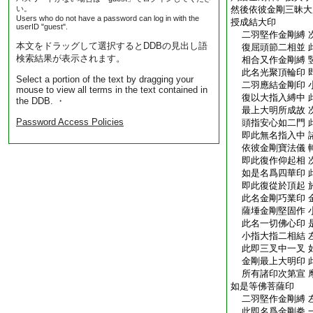
い。
然後依彼金剛三昧大
Users who do not have a password can log in with the
授成結大印
userID "guest".
二羽堅作金剛縛 
本文をドラッグして選択するとDDBの見出し語
復屈頭節二相並 
検索結果が表示されます。
相合又作金剛縛 
此名光聚頂輪印 
Select a portion of the text by dragging your
二羽應結金剛印 
mouse to view all terms in the text contained in
復以大指入縛中 
the DDB. ・
最上大明所成故 
Password Access Policies
頭指安心如二門 
即此無名指入中 
依彼金剛寶法儀 
即此復作仰起相 
如是名爲四華印 
即此復從於頂起 
此名金剛巧業印 
薩埵金剛堅固作 
此名一切佛心印 
小指大指二相結 
此即三叉中一叉 
金剛最上大明印 
所有諸印次第宣 
如是等佛菩薩印
二羽堅作金剛縛 
此即名爲金剛拳 