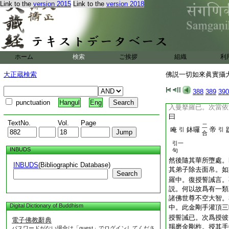
二
Link to the
version 2015
Link to the
version 2018
唵
嚩日囉
引
毘
合
二合
馱囉怛吠
三摩
引
然後取以繒帛覆面。
是大明曰
二
ホーム
検索
ご挨拶
組織
利
唵
鉢囉
尾設
引
合
二合
大正蔵検索
佛説一切如來眞實攝大
嚩日囉
尾設
二
引
二
引
388
389
390
日囉
吽
合
三
punctuation
Hangul
Eng
入曼拏羅已。次當依
曰
TextNo.
Vol.
Page
二
唵
鉢囉
帝
引
引
合
引一
INBUDS
句
然後隨其華所墮處。
INBUDS
(Bibliographic Database)
其弟子除去面帛。如
Search
羅中。復授誓誡言。
説。何以故爲有一類
諸佛世尊不空大智。
Digital Dictionary of Buddhism
中。此金剛手灌頂三
授誓誡已。次爲授彼
電子佛教辭典
羯磨金剛杵。授其手
パスワードがない場合は「guest」でログインしてくださ