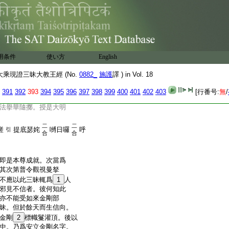
一
二
毘詵左
嚩日囉
8
戸哥
引
句
合
二
二合
野誐囉
誐囉
合
二
引其弟子入曼拏羅。授
二
二
一
用条件
使い方
English
嚩日囉
鉢囉
吠
設野
引
合
合
＊句
二合
二
乘現證三昧大教王經 (No.
0882_
施護
譯 ) in Vol. 18
嚩日囉
提底瑟姹
嚩
引
合
391
392
393
394
395
396
397
398
399
400
401
402
403
[行番号:
無
/
法擧華隨擲。授是大明
二
二
蹉
提底瑟姹
嚩日囉
呼
引
合
合
即是本尊成就。次當爲
其次第普令觀視曼拏
不應以此三昧輒爲
1
人
邪見不信者。彼何知此
亦不能受如來金剛部
昧。但於餘天而生信向。
金剛
2
標幟鬘灌頂。後以
中。乃爲安立金剛名字。