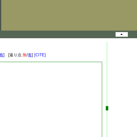
有
] [返り点:
無
/
有
]
[CITE]