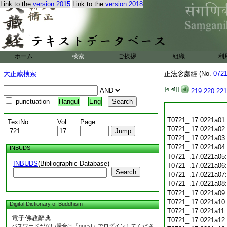
Link to the
version 2015
Link to the
version 2018
ホーム
検索
ご挨拶
組織
利
大正蔵検索
正法念處經 (No.
072
219
220
221
punctuation
Hangul
Eng
T0721_.17.0221a01
TextNo.
Vol.
Page
T0721_.17.0221a02
T0721_.17.0221a03
T0721_.17.0221a04
INBUDS
T0721_.17.0221a05
INBUDS
(Bibliographic Database)
T0721_.17.0221a06
Search
T0721_.17.0221a07
T0721_.17.0221a08
T0721_.17.0221a09
T0721_.17.0221a10
Digital Dictionary of Buddhism
T0721_.17.0221a11
電子佛教辭典
T0721_.17.0221a12
パスワードがない場合は「guest」でログインしてくださ