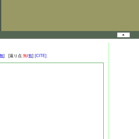
無
] [返り点:
無
/
有
]
[CITE]