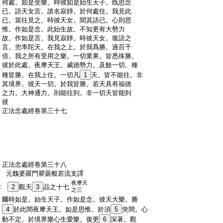
:
何處。如是受樂。時彼如是始生天子。既思念
:
已。語天女言。誰名寂靜。於何處住。我見此
:
已。當往見之。時彼天女。聞其語已。心則思
:
惟。作如是念。此始生故。不知更有大勢力
:
故。作如是言。我見寂靜。時彼天女。復語之
:
言。兜率陀天。在我之上。於我爲勝。過百千
:
倍。我之所有受用之樂。一切業果。皆悉殊勝。
:
彼於此處。夜摩天王。威徳勢力。及餘一切。種
:
種皆勝。在我上住。一切凡
1
天。皆不能往。非
:
其境界。彼天一切。於我皆勝。若天具有福徳
:
之力。大神通力。則能往到。非一切天皆能到
:
彼
:
正法念處經卷第三十七
:
正法念處經卷第三十八
:
元魏婆羅門瞿曇般若流支譯
夜摩天
:
2
觀天
3
品之十七
之三
:
爾時如是。始生天子。作如是念。彼天大樂。勝
:
4
於此間夜摩天王。如是思惟。於須
5
臾間。心
:
動不定。於境界樂心生愛樂。復更
6
深著。觀