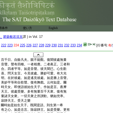
用条件
使い方
English
1_
瞿曇般若流支
譯 ) in Vol. 17
222
223
224
225
226
227
228
229
230
231
232
233
234
[行番号:
有
/
:
百千日。自餘凡夫。眼不能觀。復聞彼處無量
:
音聲。聲有四種。一者相應。二者眞正。三者和
:
合。四者平等。如是音聲。彼天聞已。心生歡
:
喜。問天女言。今見彼處。勝妙可愛。有大光
:
明。在於彼處。如是遙見彼處。如是勝上音聲。
:
美妙平等和合歌聲。復有舞戲。云何如是。爾
:
時天女。即便語彼始生天子。作如是言。夜摩
:
天王。彼處受樂。多有無量百千天衆。復有無
:
量諸天女衆。一切天衆之所讃歎。猶如兜率。
:
寂靜天王。受天之樂
:
爾時如是始生天子。既聞是語。則生第一希
:
有之心。如是念言。除寂靜王。如是受樂。更有