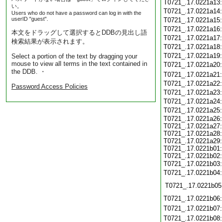
T0721_.17.0221a13
い。
T0721_.17.0221a14
Users who do not have a password can log in with the
userID "guest".
T0721_.17.0221a15
T0721_.17.0221a16
本文をドラッグして選択するとDDBの見出し語
T0721_.17.0221a17
検索結果が表示されます。
T0721_.17.0221a18
T0721_.17.0221a19
Select a portion of the text by dragging your
mouse to view all terms in the text contained in
T0721_.17.0221a20
the DDB. ・
T0721_.17.0221a21
T0721_.17.0221a22
Password Access Policies
T0721_.17.0221a23
T0721_.17.0221a24
T0721_.17.0221a25
T0721_.17.0221a26:
T0721_.17.0221a27:
T0721_.17.0221a28:
T0721_.17.0221a29:
T0721_.17.0221b01:
T0721_.17.0221b02:
T0721_.17.0221b03
T0721_.17.0221b04
T0721_.17.0221b05
T0721_.17.0221b06
T0721_.17.0221b07
T0721_.17.0221b08