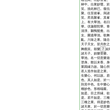
林中。出衆妙聲。於
笑。捨此林已。復往
聚。往至彼峯。與諸
笑。昇高聚峯。其峯
上。有大華池。名曰
華。倶迦那陀華。青
清淨。鵝鴨鴛鴦。出
女。圍遶華池。歌舞
亂。六味之果。隨念
天子天女。皆共飮之
舞戲笑。鼓樂
7
絃
諸天子。娯樂受樂。
華池。名一切意樂遊
塗身。散以末香。身
業因縁力故。隨心所
若人造作如是之業。
生樂心。何以故。若
色。其人如是。於一
則見中色。生中樂心
種妙色。形相端嚴。
如是。目之所縁。欲
是。若不如是。三種
三種之業。得是妙色
諸天衆。於一切意樂