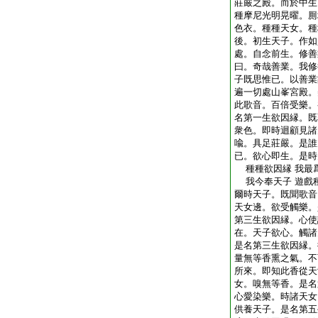
莊嚴之殿。而於中生
種摩尼光明晃曜。厠
色衣。種種天女。種
後。初生天子。作如
處。自念前生。修善
曰。奇哉善業。我修
子既思惟已。以善業
遍一切處山峯宮殿。
此歌音。百倍受樂。
名第一生欲因縁。既
衆色。即時迴顧見諸
喩。具足莊嚴。是誰
已。欲心即生。是時
種種欲因縁 我最
我今奉天子 遊戲
爾時天子。既聞歌音
天女邊。欲受觸樂。
第三生欲因縁。心使
在。天子欲心。觸諸
是名第三生欲因縁。
量無等香熏之氣。不
所來。即知此香從天
女。嗅無等香。是名
心愛染樂。時諸天女
供養天子。是名第五