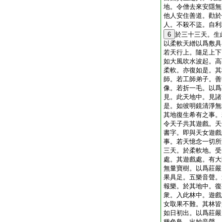
地。令僧去來安隱無
他人安住善道。勸於
人。不殺不盜。自利
6
於三十三天。生
以柔軟天繒以爲敷具
若天行上。隨足上下
如大風吹水波起。高
柔軟。亦復如是。其
師。若工師弟子。善
像。若折一毛。以爲
見。此天地中。見諸
是。如彼明鏡清淨無
其地復生希有之事。
令天子共其遊戲。天
書字。即與天女遊戲
事。若天憶念一切所
三天。於柔軟地。受
處。其遊戲處。有大
無量寶樹。以爲莊嚴
果具足。五樂音聲。
報樂。於其地中。復
衆。入此林中。遊戲
女取果不難。其林皆
如日初出。以爲莊嚴
種色鳥。出妙音聲。