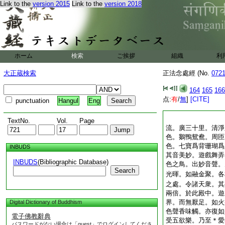
Link to the
version 2015
Link to the
version 2018
ホーム
検索
ご挨拶
組織
利
大正蔵検索
正法念處經 (No.
072
164
165
166
点:
有
/
無
]
[CITE]
punctuation
Hangul
Eng
TextNo.
Vol.
Page
流。廣三十里。清淨
色。鵝鴨鴛鴦。周匝
色。七寶爲背珊瑚爲
INBUDS
其音美妙。遊戲舞弄
INBUDS
(Bibliographic Database)
色之鳥。出妙音聲。
Search
光暉。如融金聚。各
之處。令諸天衆。其
兩倍。於此殿中。遊
界。而無厭足。如火
Digital Dictionary of Buddhism
色聲香味觸。亦復如
電子佛教辭典
受五欲樂。乃至＊愛
パスワードがない場合は「guest」でログインしてくださ