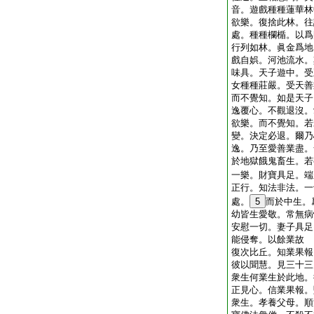
音。遊戲種種蓮華林
欲樂。復捨此林。往
處。種種欄楯。以爲
行列如林。眞金爲地
戲自娯。河池流水。
味具。天子遊中。受
女種種莊嚴。受天善
而不覺知。如是天子
逸覆心。不觀退沒。
欲樂。而不覺知。若
變。決定必退。爾乃
逸。乃至愛善業盡。
於地獄餓鬼畜生。若
一樂。財寶具足。端
正行。知法非法。一
處。
5
而於中生。
幼皆生愛敬。常無病
安慰一切。妻子具足
能侵奪。以餘業故
復次比丘。知業果報
彼以聞慧。見三十三
衆生何業生於此地。
正見心。信業果報。
衆生。孝養父母。順