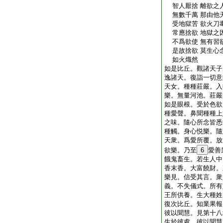
智人厭捨 離欲之人
無數千萬 那由他天
受地獄苦 欲火刀毒
常應捨欲 地獄之因
不爲欲使 無有習欲
是故捨欲 莫生心念
如火熾然
如是比丘。觀諸天子
逸諸天。復詣一切意
天女。種種莊嚴。入
樂。無量河池。莊嚴
如是眼根。受於色欲
種愛聲。鼻聞種種上
之味。隨心所念皆悉
種觸。身心悦樂。隨
天衆。爲愛所覆。放
欲樂。乃至
6
愛善
餓鬼畜生。若生人中
香末香。大富饒財。
樂見。信受其言。衆
義。不失儀式。所有
王所供養。生大種姓
復次比丘。知業果報
彼以聞慧。見第十八
生於彼處。彼以聞慧