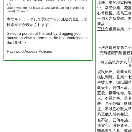
流轉。墮於地獄餓鬼
い。
中。常受快樂。花鬘
Users who do not have a password can log in with the
userID "guest".
心常歡悦。或爲王者
一切人之所愛敬。無
本文をドラッグして選択するとDDBの見出し語
業故
検索結果が表示されます。
正法念處經卷第二十
Select a portion of the text by dragging your
mouse to view all terms in the text contained in
the DDB. ・
正法念處經卷第二十
Password Access Policies
元魏婆羅門瞿曇般
觀天品第六之八
天
復次比丘。知業果報
彼以聞慧。見第十七
生彼天中。彼以聞慧
此天中。云何不殺。
五欲。斷毒蛇命。取
人。不爲此事。是名
殺。乃至蚊蟻。微細
盜。不以盜心取人草
乃至他人所有書記。
名不盜。云何布施。
無貪心。減身資分。
醫藥資生之具。或施