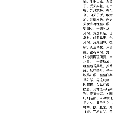
喩。生欲因縁。五欲
子。受天樂報。初生
樂。皆悉忘失。復以
來。向天子所。歌舞
所。調戲愛語。歡娯
天女身著種種莊嚴。
樂園林。一切見林。
諸樹。意念具足。無
爲枝。頗梨爲果。色
諸樹。莊嚴園林。復
樹。眞金爲枝。赤寶
嚴。復有異樹。於一
銀赤寶毘琉璃寶。車
之量。＊一寶所成。
種種色香具足。其香
蜂。飮諸華汁。是一
以爲莊嚴。種種白業
爲莊嚴。毘琉璃莖。
因陀蜂。以爲莊嚴。
歡喜。其林復有行列
列。青黄朱紫。如閻
行列莊嚴。河津華池
足之林。天子見之。
林中。餘天見之。知
往迎。互相慰問。美