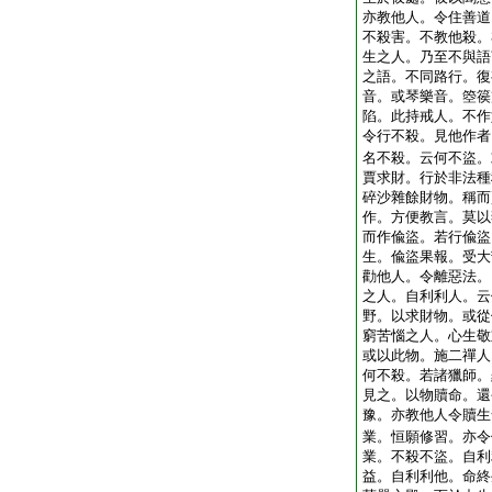
亦教他人。令住善道
不殺害。不教他殺。
生之人。乃至不與語
之語。不同路行。復
音。或琴樂音。箜篌
陷。此持戒人。不作
令行不殺。見他作者
名不殺。云何不盜。
賈求財。行於非法種
碎沙雜餘財物。稱而
作。方便教言。莫以
而作偸盜。若行偸盜
生。偸盜果報。受大
勸他人。令離惡法。
之人。自利利人。云
野。以求財物。或從
窮苦惱之人。心生敬
或以此物。施二禪人
何不殺。若諸獵師。
見之。以物贖命。還
豫。亦教他人令贖生
業。恒願修習。亦令
業。不殺不盜。自利
益。自利利他。命終