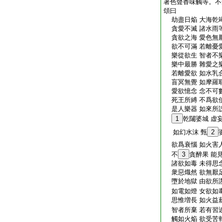
著色聲香味觸等。不
頌曰
劫盡日焔 大海乾竭
貪愛不滅 諸水雨等
貪欲之海 愛色無厭
欲不可滿 若離憂愛
樂從欲生 智者不樂
樂中最勝 雜愛之樂
若離愛欲 如水乳合
盲冥無覺 如摩羅耶
愛欲憶念 念不可數
死王所縛 不爲欲使
是人樂器 如來所説
1
乾闥婆城 虚
如幻水沫 甄
2
欲爲衰惱 如火害人
不
3
貪醉果 能
諸欲如毒 未得思念
衆惡熾然 欲無厭足
墮於地獄 由欲所誑
如電如燈 女欲如毒
思惟増長 如火益薪
智者所棄 若有習
觸如火焔 欲受苦報