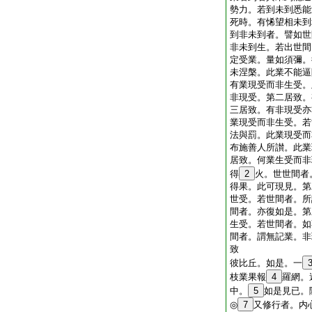
勢力。若到未到悉能
死時。有悕望相未到
到非未到者。譬如世
非未到生。若出世間
定受業。量如須彌。
未涅槃。此業不能逼
有業現受而非生受。
非現受。第二居致。
三居致。有非現受亦
業現受而非生受。若
法與罰。此業現受而
布施善人所讃。此業
居致。何業生受而非
得
2
火。世世間者
得果。此可現見。第
世受。若世間者。所
間者。亦復如是。第
生受。若世間者。如
間者。謂無記業。非
致
彼比丘。如是。一
枝業果報
4
羅網。
中。
5
如是見已。
◎
7
又修行者。内