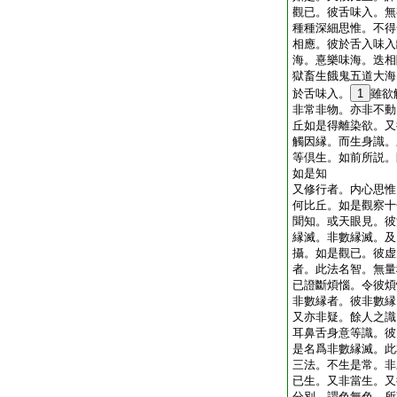
觀已。彼舌味入。無
種種深細思惟。不得
相應。彼於舌入味入
海。憙樂味海。迭相
獄畜生餓鬼五道大海
於舌味入。
1
雖欲
非常非物。亦非不動
丘如是得離染欲。又
觸因縁。而生身識。
等倶生。如前所説。
如是知
又修行者。内心思惟
何比丘。如是觀察十
聞知。或天眼見。彼
縁滅。非數縁滅。及
攝。如是觀已。彼虚
者。此法名智。無量
已證斷煩惱。令彼煩
非數縁者。彼非數縁
又亦非疑。餘人之識
耳鼻舌身意等識。彼
是名爲非數縁滅。此
三法。不生是常。非
已生。又非當生。又
分別。謂色無色。所