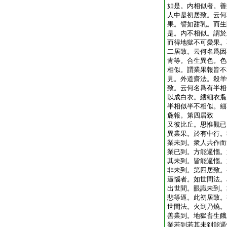
如是。内相似者。善
人中是初居致。云何
果。譬如甜乳。而生
是。内不相似。謂於
而得地獄不可愛果。
二居致。云何名爲因
青等。合生異色。色
相似。謂業果報皆不
見。外道齋法。殺羊
致。云何名爲有半相
以成白衣。縷細衣麁
半相似半不相似。細
麁報。第四居致
又彼比丘。思惟觀已
異業果。於有中行。
業未到。衆人共作而
業已到。方能逼惱。
其未到。皆能逼惱。
非未到。第四居致。
逼惱者。如世間法。
出世間。眼識未到。
悲等逼。此初居致。
世間法。火到乃燒。
善業到。地獄畜生餓
業若到若其未到能逼