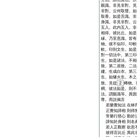
眼識。非見非對。見
非對。云何取聲。如
取香。如是舌識。非
身識。非見非對。云
五入。此内五入。非
相得。彼比丘。如是
縁。乃至意識。皆有
物。彼不似印。印軟
軟。印則文生。如是
對一切法中。第三印
生。如是諸法。不相
致。第二居致。二法
縷。生成白衣。第三
生。如燧火生。木之
致。見從
2
稀物。
稠。彼法如是。則不
法。謂眼識等。異因
尊。而説偈言
若樂覺知法 在林
正覺知諦相 則得
常樂行慈心 勤於
諦知於身相 則名
若人正觀察 欲恚
彼得言比丘 異此