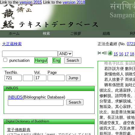
若能燒煩惱 如火
Link to the
version 2015
Link to the
version 2018
名善
9
婆羅門 
常樂行聚落 憙數
愚癡誑自他
11
靜心空閑處 常行
得名婆羅門 入善
ホーム
検索
ご挨拶
組織
利
好處阿蘭若 非其
離欲人能止
12
大正蔵検索
正法念處經 (No.
072
若憙多言語 愛樂
不向涅槃城 不生
15
16
17
18
近王極美食 常飮
punctuation
Hangul
Eng
唯名字比丘 妄語
若詐説方便 數到
TextNo.
Vol.
Page
衰惱他俗人 損敗
若人捨妻子 而依
猶有係戀意 如吐
INBUDS
彼比丘。此過寂靜。
修解脱。諮問尊長。
INBUDS
(Bibliographic Database)
分聖道。求解脱城。
Search
無垢染。其心寂靜。
比丘。如是善法無漏
衆。長正法朋。彼地
Digital Dictionary of Buddhism
聞虚空夜叉。虚空夜
彼四大王。乃至炎摩
電子佛教辭典
前所説。兜率陀處。
パスワードがない場合は「guest」でログインしてくださ