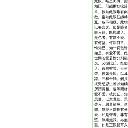
此眼。唯是肉摶。脂
知已。則能斷欲彼於
常。彼知此眼唯有肉
欲。復知此眼筋纒縛
互。各不相應。此物
以要言之。如是眼者
眼入欲。既觀眼入。
是色者。有愛不愛。
有何堅。何淨何常。
惟知已。知一切色皆
如是。有愛不愛。此
世間若愛若憎分別攝
念。又彼比丘。既如
入。彼觀察聲。云何
聲。彼如是觀。以耳
識。三和合觸。觸共
彼受想思生若以知觸
所謂長相。遠等因縁
愛不愛。彼比丘。知
思量。以意識知。思
聲入。思量簡擇。然
體。無愛不愛唯有分
愛。如是聲者。非有
堅。無樂無我。亦無
聲。如是正觀聲耳入