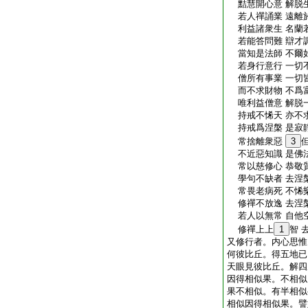
黠慧開心意 解脱
若人禪誦業 遠離
利益諸衆生 名蘭
若能答問難 辯才
當知是法師 不爾
若身行意行 一切
僧所有事業 一切
而不求財物 不爲
唯利益僧意 解脱
持戒不悕天 亦不
持戒爲涅槃 是寂
常捨離衆惡
3
不近惡知識 是佛
常以慈修心 恭敬
學句不缺者 去涅
常畏老病死 不悕
修禪不放逸 去涅
若人以無常 自他
修禪上上
1
智 
又修行者。内心思惟
何彼比丘。得五地已
天眼見彼比丘。解四
因得相似果。不相似
果不相似。有半相似
相似因得相似果。譬