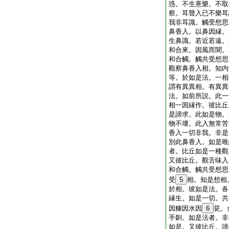
惑。不生憙樂。不取
察。耳聲入已不樂耳
我非耳識。觸受想思
鼻香入。以鼻因縁。
生鼻識。若近若遠。
和合來。因風而聞。
和合觸。觸共受想思
觀察鼻香入相。知内
等。於如是法。一相
謂有異異相。有異異
法。如前所説。此一
相一因縁作。彼比丘
是諦求。此如是物。
物不壞。此入無常苦
香入一切非我。非是
別此鼻香入。如是唯
者。比丘如是一種觀
又彼比丘。觀舌味入
和合觸。觸共受想思
受
5
相。知是想相
於相。彼如是法。各
縁生。如是一切。共
因糠因水因
6
瓫。
手釧。如是法者。非
如是。又彼比丘。諦