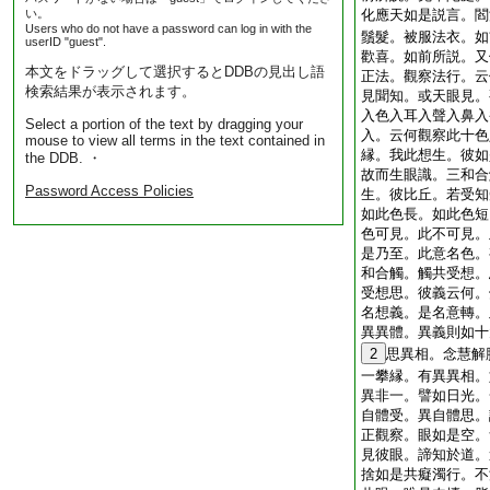
い。
化應天如是説言。閻
Users who do not have a password can log in with the
鬚髮。被服法衣。如
userID "guest".
歡喜。如前所説。又
本文をドラッグして選択するとDDBの見出し語
正法。觀察法行。云
検索結果が表示されます。
見聞知。或天眼見。
入色入耳入聲入鼻入
Select a portion of the text by dragging your
入。云何觀察此十色
mouse to view all terms in the text contained in
縁。我此想生。彼如
the DDB. ・
故而生眼識。三和合
Password Access Policies
生。彼比丘。若受知
如此色長。如此色短
色可見。此不可見。
是乃至。此意名色。
和合觸。觸共受想。
受想思。彼義云何。
名想義。是名意轉。
異異體。異義則如十
2
思異相。念慧解
一攀縁。有異異相。
異非一。譬如日光。
自體受。異自體思。
正觀察。眼如是空。
見彼眼。諦知於道。
捨如是共癡濁行。不