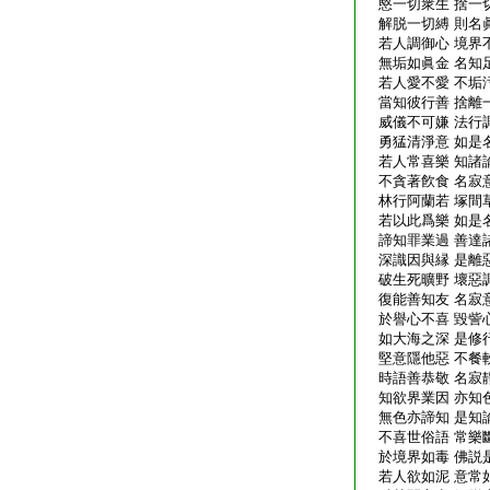
愍一切衆生 捨一
解脱一切縛 則名
若人調御心 境界
無垢如眞金 名知
若人愛不愛 不垢
當知彼行善 捨離
威儀不可嫌 法行
勇猛清淨意 如是
若人常喜樂 知諸
不貪著飮食 名寂
林行阿蘭若 塚間
若以此爲樂 如是
諦知罪業過 善達
深識因與縁 是離
破生死曠野 壞惡
復能善知友 名寂
於譽心不喜 毀訾
如大海之深 是修
堅意隱他惡 不餐
時語善恭敬 名寂
知欲界業因 亦知
無色亦諦知 是知
不喜世俗語 常樂
於境界如毒 佛説
若人欲如泥 意常