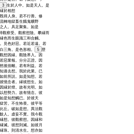
3
生於人中。如是天人。是
縁於相想
既得人身。若不行善。修
流轉地獄畜生餓鬼曠野
之人。具足聚集。如是
諦觀察受。觀察想陰。攀縁而
縁色而生眼識三和合觸。
。見色好惡。若近若遠。若
白三角。是色形相。
5
歴
觀想因縁。觀陰界入。因
若惡業報。分分正證。因
然後捨離。若有利益。若
知過去想。我於此業。已
如前所説。如是知想。若
彼憶念者。縁彼想生。如
因縁於燈。故有光明。如
以想勢力。故有憶念。彼
如是知想觸已。於彼天
獄苦。不生怖畏。彼平等
比丘。破如是想。異法觀
餘人。虚妄不實。我今觀
縁想。彼觀察想。因縁和
縁滅。彼想則滅。如彼月
縁珠。則清水生。想亦如