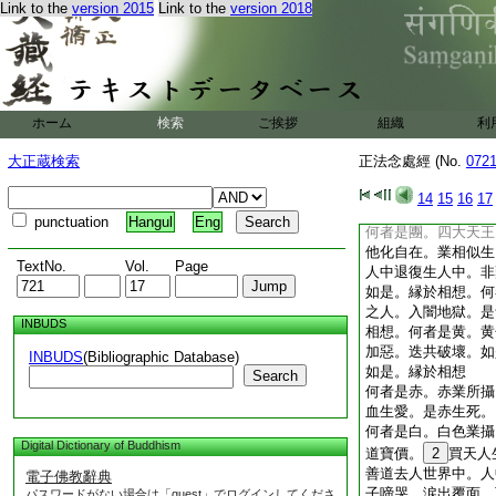
Link to the
version 2015
Link to the
version 2018
寂靜心取戒 地獄
比丘如是。縁於相想
＊短相。何者四楞。
切物無我所心。決定
死。比丘如是。縁於
何者是圓地獄畜生餓
ホーム
検索
ご挨拶
組織
利
20
自心行。是圓
何者三角。若人行善
大正蔵検索
正法念處經 (No.
072
獄天人諸處雜生。彼
業天中。雜業人中。
14
15
16
17
是名爲三角生死。比
punctuation
Hangul
Eng
何者是團。四大天王
他化自在。業相似生
TextNo.
Vol.
Page
人中退復生人中。非
如是。縁於相想。何
之人。入闇地獄。是
INBUDS
相想。何者是黄。黄
加惡。迭共破壞。如
INBUDS
(Bibliographic Database)
如是。縁於相想
Search
何者是赤。赤業所攝
血生愛。是赤生死。
何者是白。白色業攝
Digital Dictionary of Buddhism
道寶價。
2
買天人
善道去人世界中。人
電子佛教辭典
子啼哭。涙出覆面。
パスワードがない場合は「guest」でログインしてくださ