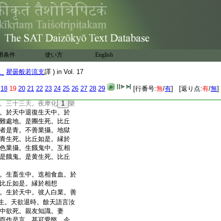
生死＊短
。彼比丘。如是思惟生死
彼正觀察。欝單越人。於一
上行。彼人如是四楞生
相想
鬼等中。無智輪轉。非
用条件
使い方
English
生死。比丘如是。縁於相想
不善無記種種雜業。地
1_
瞿曇般若流支
譯 ) in Vol. 17
不善業。生地獄中。善
若行三業。於三處生。如
18
19
20
21
22
23
24
25
26
27
28
29
[行番号:
無
/
有
] [返り点:
有
/
無
]
丘如是。縁於相想
。三十三天。夜摩化
1
樂
。於天中退復生天中。於
難處地。是團生死。比丘
者是青。不善業攝。地獄
青生死。比丘如是。縁於
色業攝。生餓鬼中。互相
是餓鬼。是黄生死。比丘
。生畜生中。迭相食血。於
比丘如是。縁於相想
。生於天中。彼人白業。善
生。天欲退時。餘天語言汝
中欲死。親友知識。妻
而作是言。甚可愛愍。今