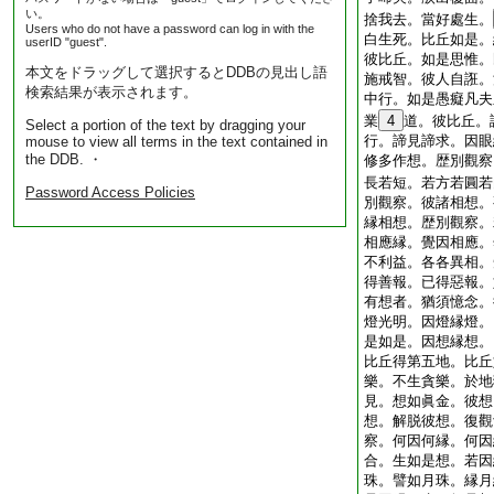
い。
捨我去。當好處生。
Users who do not have a password can log in with the
白生死。比丘如是。
userID "guest".
彼比丘。如是思惟。
本文をドラッグして選択するとDDBの見出し語
施戒智。彼人自誑。
検索結果が表示されます。
中行。如是愚癡凡夫
業
4
道。彼比丘。
Select a portion of the text by dragging your
行。諦見諦求。因眼
mouse to view all terms in the text contained in
the DDB. ・
修多作想。歴別觀察
長若短。若方若圓若
Password Access Policies
別觀察。彼諸相想。
縁相想。歴別觀察。
相應縁。覺因相應。
不利益。各各異相。
得善報。已得惡報。
有想者。猶須憶念。
燈光明。因燈縁燈。
是如是。因想縁想。
比丘得第五地。比丘
樂。不生貪樂。於地
見。想如眞金。彼想
想。解脱彼想。復觀
察。何因何縁。何因
合。生如是想。若因
珠。譬如月珠。縁月