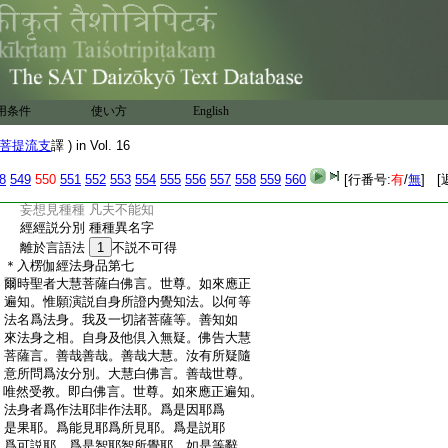
:
一切癡外道 妄見作所作
:
是故無解脱 以説有無法
:
凡夫樂戲論 不聞眞實慧
:
言語三界本 如實智滅苦
:
譬如鏡中像 雖見而非有
:
熏習鏡心見 凡夫言有二
用条件
使い方
English
:
不知唯心見 是故分別二
:
如實知但心 分別則不生
菩提流支
譯 ) in Vol. 16
:
心名爲種種 離能見可見
:
見相無可見 凡夫妄分別
8
549
550
551
552
553
554
555
556
557
558
559
560
[行番号:
有
/
無
] [
:
三有惟妄想 外境界實無
:
妄想見種種 凡夫不能知
:
經經説分別 種種異名字
:
離於言語法
1
不説不可得
:
＊入楞伽經法身品第七
:
爾時聖者大慧菩薩白佛言。世尊。如來應正
:
遍知。惟願演説自身所證内覺知法。以何等
:
法名爲法身。我及一切諸菩薩等。善知如
:
來法身之相。自身及他倶入無疑。佛告大慧
:
菩薩言。善哉善哉。善哉大慧。汝有所疑隨
:
意所問爲汝分別。大慧白佛言。善哉世尊。
:
唯然受教。即白佛言。世尊。如來應正遍知。
:
法身者爲作法耶非作法耶。爲是因耶爲
:
是果耶。爲能見耶爲所見耶。爲是説耶
:
爲可説耶。爲是智耶智所覺耶。如是等辭