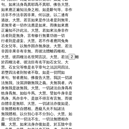
:
句。如來法身爲異耶爲不異耶。佛告大慧。
:
如來應正遍知法身之相。如是辭句等。非作
:
法非不作法非因非果。何以故。以二邊有
:
過故。大慧。若言如來是作法者是則無常。
:
若無常者一切作法應是如來。而佛如來應
:
正遍知不許此法。大慧。若如來法身非作
:
法者則是無身。言有修行無量功徳一切
:
行者則是虚妄。大慧。若不作者應同兔角
:
石女兒等。以無作因亦無身故。大慧。若法
:
非因非果非有非無。而彼法體離四種相。
:
大慧。彼四種法名世間言説。大慧。若法
2
離
:
於四種法者。彼法但有名字如石女兒。大
:
慧。石女兒等惟是名字章句之法説同四法。
:
若墮四法者則智者不取。如是一切問如
:
來句。智者應知。佛復告大慧。我説一切諸
:
法無我。汝當諦聽無我之義。夫無我者。内
:
身無我是故無我。大慧。一切諸法自身爲有
:
他身爲無。如似牛馬。大慧。譬如牛身非是
:
馬身。馬亦非牛。是故不得言有言無。而彼
:
自體非是無耶。大慧。一切諸法亦復如是。
:
非無體相有自體相。愚癡凡夫不知諸法
:
無我體相。以分別心非不分別心。大慧。如
:
是一切法空一切法不生。一切法無體相亦
:
爾。大慧。如來法身亦復如是。於五陰中非