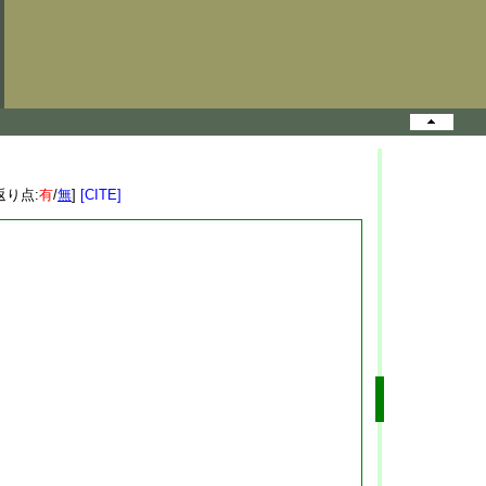
返り点:
有
/
無
]
[CITE]