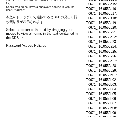
い。
T0671_.16.0550a15
Users who do not have a password can log in with the
T0671_.16.0550a16
userID "guest".
T0671_.16.0550a17
本文をドラッグして選択するとDDBの見出し語
T0671_.16.0550a18
検索結果が表示されます。
T0671_.16.0550a19
T0671_.16.0550a20
Select a portion of the text by dragging your
T0671_.16.0550a21
mouse to view all terms in the text contained in
T0671_.16.0550a22
the DDB. ・
T0671_.16.0550a23
Password Access Policies
T0671_.16.0550a24
T0671_.16.0550a25
T0671_.16.0550a26
T0671_.16.0550a27
T0671_.16.0550a28
T0671_.16.0550a29
T0671_.16.0550b01
T0671_.16.0550b02
T0671_.16.0550b03
T0671_.16.0550b04
T0671_.16.0550b05
T0671_.16.0550b06
T0671_.16.0550b07
T0671_.16.0550b08
T0671_.16.0550b09