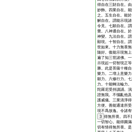
得自在三財自在。由
妙飾。四業自在。能
之。五生自在。能於
解自在。謂能示現諸
令見。七願自在。謂
覺。八神通自在。於
神變。九法自在。謂
顯現。十智自在。謂
世如來。十力無畏無
隨好。復能示現無上
遍了知三世諸佛。一
示現起一切智現正等
勝。此是菩薩十種自
樂力。二増上意樂力
願力。六修行力。七
力。十能轉法輪力。
陀羅尼受持讀誦。演
證無我。不惱亂他及
護威儀。三業清淨得
方便。善能通達所受
現不爲放逸。令諸有
3
得無所畏。四不
一切智心。能得圓滿
切有情得無所畏。是