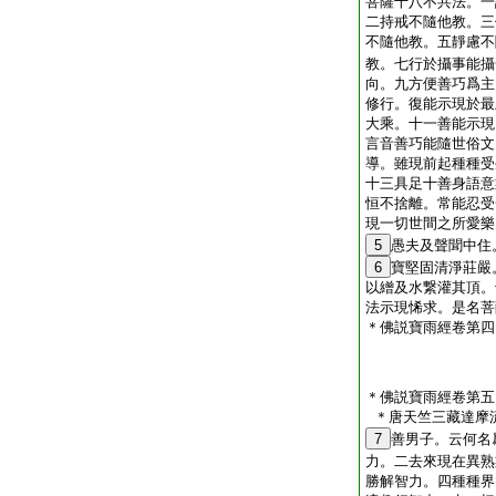
菩薩十八不共法。一
二持戒不隨他教。三
不隨他教。五靜慮不
教。七行於攝事能攝
向。九方便善巧爲主
修行。復能示現於最
大乘。十一善能示現
言音善巧能隨世俗文
導。雖現前起種種受
十三具足十善身語意
恒不捨離。常能忍受
現一切世間之所愛樂
5
愚夫及聲聞中住
6
寶堅固清淨莊嚴
以繒及水繋灌其頂。
法示現悕求。是名菩
＊佛説寶雨經卷第四
＊佛説寶雨經卷第五
＊唐天竺三藏達摩
7
善男子。云何名
力。二去來現在異熟
勝解智力。四種種界