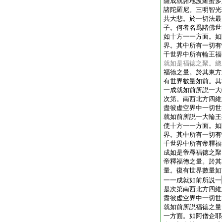
薩成就諸地波羅蜜多
諸陀羅尼。三明智光
共大悲。於一切法最
子。何者名爲諸佛世
如十方一一方面。如
界。其中所有一切有
千世界中所有輪王福
就如是福徳之聚。總
福徳之量。於其東方
有世界數量如前。其
一成就如前所説一大
次第。南西北方四維
盡彼虚空界中一切世
就如前所説一大輪王
使十方一一方面。如
界。其中所有一切有
千世界中所有帝釋福
成如是帝釋福徳之聚
帝釋福徳之量。於其
量。復有世界數量如
一一成就如前所説一
是次第南西北方四維
盡彼虚空界中一切世
就如前所説福徳之量
一方面。如阿僧企耶