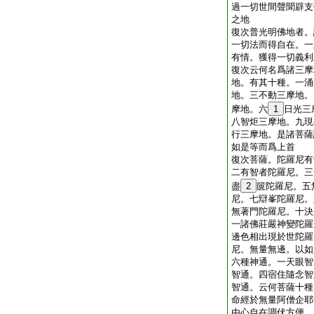
過一切世間聲聞辟支
之地
復次普光明佛地者。
一切法而得自在。一
有情。獲得一切義利
復次云何名爲諸三摩
地。有其十種。一涌
地。三不動三摩地。
摩地。六
1
日光三
八智炬三摩地。九現
行三摩地。是諸菩薩
如是等而爲上首
復次菩薩。陀羅尼有
二有智者陀羅尼。三
盡
2
篋陀羅尼。五
尼。七辯峯陀羅尼。
無著門陀羅尼。十決
一諸佛莊嚴神變陀羅
邊色相出現於世陀羅
尼。無量無邊。以如
六種神通。一天眼智
智通。四宿住隨念智
智通。云何菩薩十種
命經於無量阿僧企耶
由心自在調伏方便。