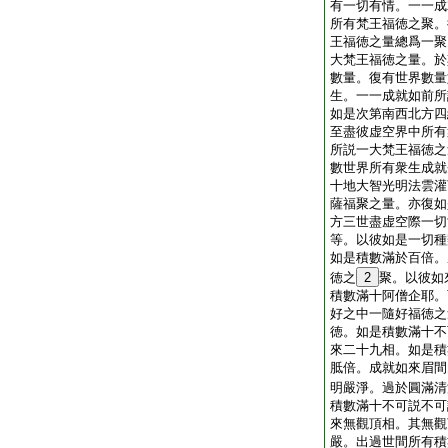
有一切有情。一一成
所有梵王福徳之聚。
王福徳之量總爲一聚
大梵王福徳之量。於
數量。復有世界數量
生。一一成就如前所
如是次第南西北方四
至盡彼虚空界中所有
所説一大梵王福徳之
數世界所有衆生成就
十地大智光明法雲灌
薩福聚之量。亦復如
方三世盡虚空際一切
等。以彼如是一切種
如是積數滿於百倍。
徳之
2
聚。以彼如
積數滿十阿僧企耶。
好之中一隨好福徳之
徳。如是積數滿十不
來二十九相。如是積
胝倍。成就如來眉間
明嚴淨。過於圓滿清
積數滿十不可説不可
來無觀頂相。其無觀
嚴。出過世間所有積