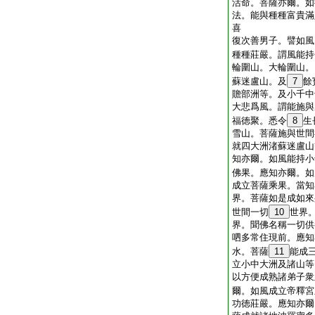
活命。菩薩亦爾。如
法。能與種種富貴滿
喜
復次善男子。譬如風
種種莊嚴。謂風能持
輪圍山。大輪圍山。
蘇迷盧山。及
7
餘
贍部洲等。及小千中
大悲爲風。謂能施與
福徳聚。悉令
8
生
雪山。菩薩施與世間
就四大洲渚蘇迷盧山
知亦爾。如風能持小
佛果。應知亦爾。如
成立菩薩乘果。當知
界。菩薩如是成如來
世間一切
10
世界
界。聞佛名稱一切供
呬多常住現前。應知
水。菩薩
11
能成
立小中大洲及諸山等
以方便成熟諸弟子衆
爾。如風成立帝釋宮
功徳莊嚴。應知亦爾