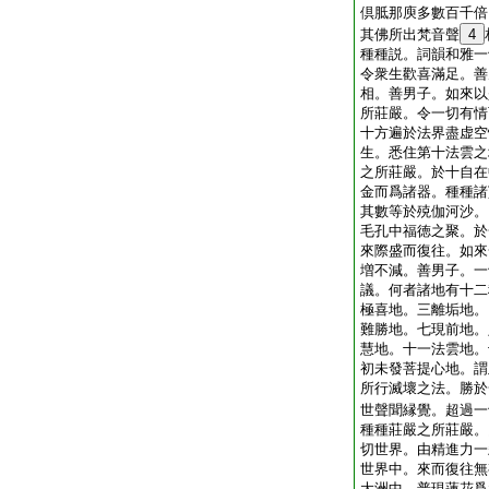
倶胝那庾多數百千倍
其佛所出梵音聲
4
種種説。詞韻和雅一
令衆生歡喜滿足。善
相。善男子。如來以
所莊嚴。令一切有情
十方遍於法界盡虚空
生。悉住第十法雲之
之所莊嚴。於十自在
金而爲諸器。種種諸
其數等於殑伽河沙。
毛孔中福徳之聚。於
來際盛而復往。如來
増不減。善男子。一
議。何者諸地有十二
極喜地。三離垢地。
難勝地。七現前地。
慧地。十一法雲地。
初未發菩提心地。謂
所行滅壞之法。勝於
世聲聞縁覺。超過一
種種莊嚴之所莊嚴。
切世界。由精進力一
世界中。來而復往無
大洲中。普現蓮花爲