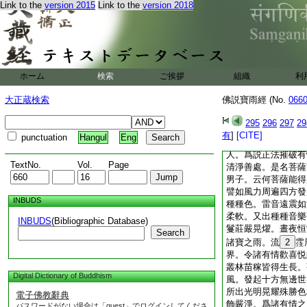
Link to the
version 2015
Link to the
version 2018
薩道場衆會。又於一
普遍安立宣暢演説。
量諸法。是名菩薩等
子。云何菩薩能得摧
善男子。譬如風吹能
摧折墮落菩薩亦爾。
ホーム
検索
ご挨拶
組織
利
慢憍醉縱逸峯林摧折
山峯。謂諸有情。恃
大正蔵検索
佛説寶雨經 (No.
066
在長壽無病能得活命
有勝眷屬言
1
辭辯
295
296
297
29
讃。已能菩薩爲欲摧
有
]
[CITE]
punctuation
Hangul
Eng
示現色力之相受用等
人。爲説正法摧破有
TextNo.
Vol.
Page
清淨善處。是名菩薩
男子。云何菩薩能得
譬如風力周遍四方發
INBUDS
種種色。雷音遠震如
柔軟。又出種種音樂
INBUDS
(Bibliographic Database)
鬘莊嚴晃燿。晝夜恒
Search
諸寶之雨。流
2
霔
界。令諸有情歡喜悦
叢林苗稼皆得生長。
Digital Dictionary of Buddhism
風。發起十方無邊世
所出光明晃耀殊勝色
電子佛教辭典
飾嚴淨。爲諸有情之
パスワードがない場合は「guest」でログインしてくださ