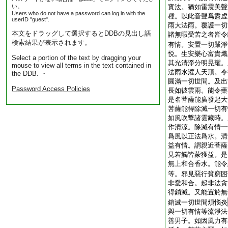
い。
實法。猶如雷震美聲
Users who do not have a password can log in with the
種。以此音聲爲盡虚
userID "guest".
雨大法雨。覆護一切
本文をドラッグして選択するとDDBの見出し語
諸無暇受苦之者皆令
検索結果が表示されます。
有情。安置一切嚴淨
悦。生安樂心富貴熾
Select a portion of the text by dragging your
其光清淨分明晃耀。
mouse to view all terms in the text contained in
法雨水灌人天頂。令
the DDB. ・
圓滿一切世間。及出
Password Access Policies
長如彼雲雨。能令藥
是名菩薩能廣發起大
菩薩能得除滅一切有
如風吹撃諸雲藏時。
作清涼。除滅有情一
爲風以正法爲水。清
益有情。謂親近菩薩
見若觸皆蒙獲益。是
無上和合香水。能令
等。邪見惡行貧窮困
非愛和合。起非法貪
得銷滅。又能置於無
銷滅一切世間煩惱炎
與一切有情等流淨法
善男子。如因風力有