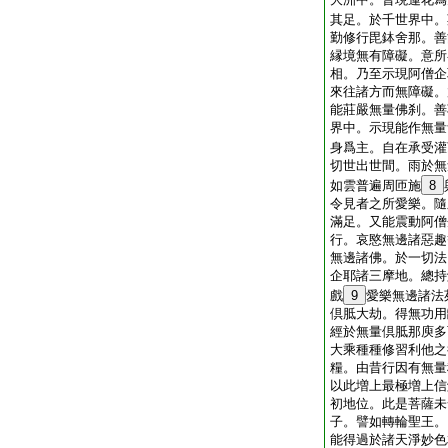
其足。於千世界中。
勤修行毘鉢舍那。善
縁境無有障礙。意所
相。乃至示現阿僧企
來往諸方而無障礙。
能莊嚴無量佛刹。善
界中。示現能作無量
身爲主。自在承受灌
切世出世間。雨於無
如雲普遍周匝施
8
令見者之所愛樂。隨
滿足。又能震動阿僧
行。哀愍無邊諸惡趣
無邊諸佛。於一切法
企耶諸三摩地。總持
戲
9
愛樂無邊諸法
倶胝大劫。得無功用
經於無量倶胝那庾多
大乘種種修習利他之
糧。由昔行因有無量
以此増上最極増上信
初地位。此是菩薩未
子。譬如轉輪聖王。
能得過於諸天淨妙色