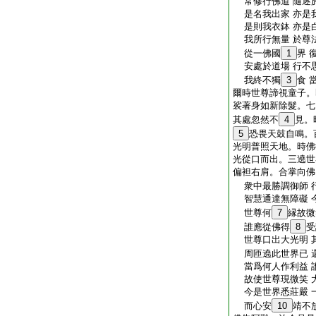
常修行佛道 隨逐
是名我出家 亦是
是則我衣鉢 亦是
我所行無量 於尊
從一佛國
1
界 
安處於道場 行不
我終不獨
3
食 
爾時世尊諦視童子。
裟著身如新除髮。七
其處忽然不
4
見。
5
恐畏天鼓自鳴。
光明普照天地。時佛
光從口而出。三遶世
偏袒右肩。合掌向佛
衆中最勝調御師 
智慧通達無障礙 
世尊何
7
縁故微
誰應從佛得
8
受
世尊口出大光明 
周匝遶此世界已 
當爲何人作利益 
故使世尊現微笑 
今是世界悉莊嚴 
而心安
10
靖不