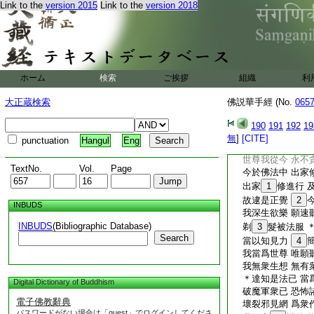
汝等今
23
讃我
Link to the
version 2015
Link to the
version 2018
十方世界中 亦各
我以一切智 説佛
猶尚不能盡
24
諸佛難思議 法亦
若能信此者
25
ホーム
検索
ご挨拶
組織
利
爾時會中。有七歳童
起。合掌向佛。而説
大正蔵検索
佛説華手經 (No.
065
世尊我發心 願當
聞不思議法 而發
190
191
192
19
請一切衆生 設大
無
]
[CITE]
punctuation
Hangul
Eng
作是師子吼 如所
世尊我從今 永不
TextNo.
Vol.
Page
今於佛法中 出家
出家
1
修進行 
故逮是正覺
2
INBUDS
我深生欲樂 願速
INBUDS
(Bibliographic Database)
剃
3
髮被法服 
Search
當以知見力
4
我當爲世尊 唯願
我無衆生想 無有
＊達知是法已 當
Digital Dictionary of Buddhism
破魔軍衆已 恐怖
電子佛教辭典
壞裂邪見網 爲衆
パスワードがない場合は「guest」でログインしてくださ