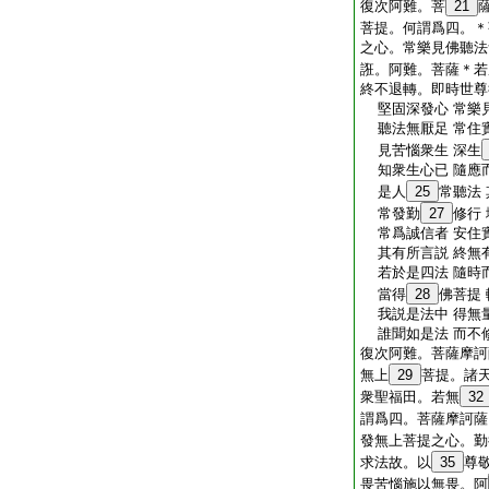
復次阿難。菩
21
菩提。何謂爲四。＊
之心。常樂見佛聽法
誑。阿難。菩薩＊若
終不退轉。即時世尊
堅固深發心 常樂
聽法無厭足 常住
見苦惱衆生 深生
知衆生心已 隨應
是人
25
常聽法
常發勤
27
修行
常爲誠信者 安住
其有所言説 終無
若於是四法 隨時
當得
28
佛菩提
我説是法中 得無
誰聞如是法 而不
復次阿難。菩薩摩訶
無上
29
菩提。諸
衆聖福田。若無
32
謂爲四。菩薩摩訶薩
發無上菩提之心。勤
求法故。以
35
尊
畏苦惱施以無畏。阿