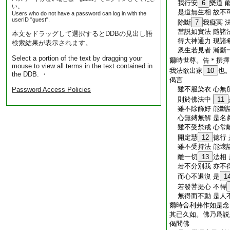
我行安
6
樂道 
い。
是道無生相 故不
Users who do not have a password can log in with the
userID "guest".
除斷
7
我癡冥 
當説如實法 隨諸
本文をドラッグして選択するとDDBの見出し語
得大神通力 現諸
検索結果が表示されます。
衆生若見者 漸斷
Select a portion of the text by dragging your
爾時世尊。告＊撰擇
mouse to view all terms in the text contained in
我法欲出家
10
也
the DDB. ・
偈言
雖不服染衣 心無
Password Access Policies
則於佛法中
11
雖不除飾好 能斷
心無縛無解 是名
雖不受禁戒 心常
開定慧
12
徳行
雖不受持法 能壞
離一切
13
法相
若不分別我 亦不
而心不退沒 是
1
若發菩提心 不得
無得而不動 是人
爾時舍利弗作如是念
其已久如。佛乃爲説
偈問佛