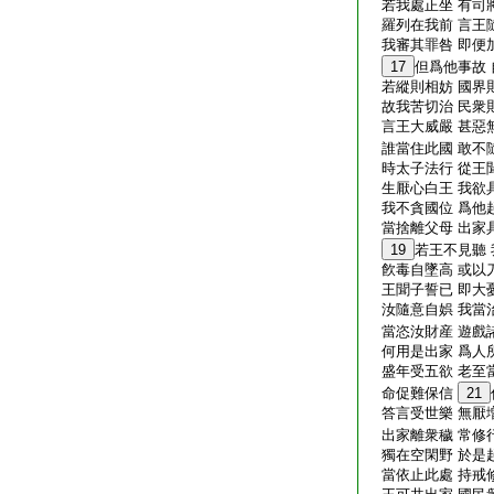
若我處正坐 有司
羅列在我前 言王
我審其罪咎 即便
17
但爲他事故
若縱則相妨 國界
故我苦切治 民衆
言王大威嚴 甚惡
誰當住此國 敢不
時太子法行 從王
生厭心白王 我欲
我不貪國位 爲他
當捨離父母 出家
19
若王不見聽
飮毒自墜高 或以
王聞子誓已 即大
汝隨意自娯 我當
當恣汝財産 遊戲
何用是出家 爲人
盛年受五欲 老至
命促難保信
21
答言受世樂 無厭
出家離衆穢 常修
獨在空閑野 於是
當依止此處 持戒