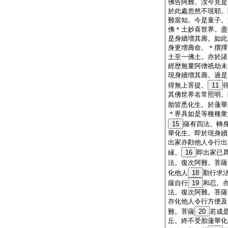
佛告阿難。汝今見是
於此處忽然不現耶。
難當知。今是童子。
佛＊土妙喜世界。盡
是身續増其壽。如此
身更増壽命。＊撰擇
土至一佛土。亦於諸
經歴無量阿僧祇劫未
現身續増其壽。過是
得無上菩提。
11
其佛世界名常照明。
胎皆悉化生。於蓮華
＊界具如是等種種衆
15
薩有四法。轉
華化生。即於現身續
出家亦勸他人令行出
縁。
16
即出家已
法。復次阿難。菩薩
化他人
18
勤行求
薩自行
19
和忍。
法。復次阿難。菩薩
亦化他人令行方便及
難。菩薩
20
若成
丘。終不受胎蓮華化