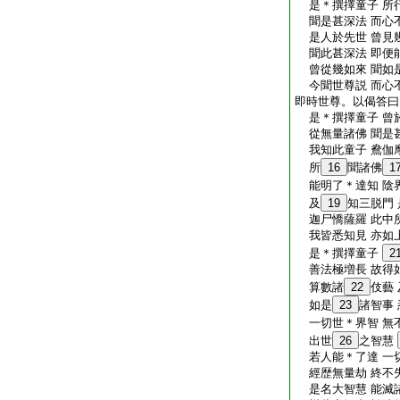
是＊撰擇童子 所
聞是甚深法 而心
是人於先世 曾見
聞此甚深法 即便
曾從幾如來 聞如
今聞世尊説 而心
即時世尊。以偈答曰
是＊撰擇童子 曾
從無量諸佛 聞是
我知此童子 鴦伽
所
16
聞諸佛
1
能明了＊達知 陰
及
19
知三脱門 
迦尸憍薩羅 此中
我皆悉知見 亦如
是＊撰擇童子
2
善法極増長 故得
算數諸
22
伎藝
如是
23
諸智事 
一切世＊界智 無
出世
26
之智慧
若人能＊了達 一
經歴無量劫 終不
是名大智慧 能滅