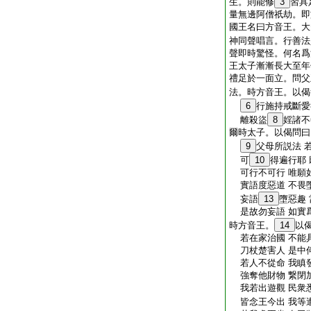
生。則能修
3
習具
量無邊阿僧祇劫。即
國王名曰方音王。大
神同聲唱言。行善法
聲即時驚怪。何名爲
王太子漸漸長大至年
禮足於一面立。問父
法。時方音王。以偈
6
行施持戒斷
離殺盜
8
婬諸不
爾時太子。以偈問曰
9
父母所説法 
可
10
得遍行耶 
可行不可行 唯願
實語度惡道 不畏
妄語
13
墮惡趣
是故勿妄語 如實
時方音王。
14
以
若在家治國 不能
刀杖楚害人 是中
若人不從命 我瞋
強奪他財物 繋閉
我若出遊觀 民衆
皆念王今出 我等