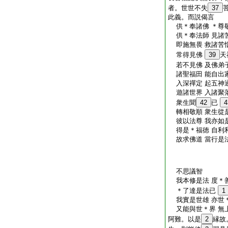
者。世世不失
37
此義。而説偈言
供＊奉諸佛 ＊尊敬
供＊奉法師 見諸苦
即施無畏 救諸苦惱
常得見佛
39
天
若不見佛 及佛弟
諸聖福田 能自出家
入深禪定 起五神通
遊諸世界 入諸聚落
衆生聞
42
已
4
轉相敬順 衆生從是
彼以法尊 我亦如是
得是＊福徳 自利利
故求佛道 當行是法
不思議智
我本修是法 度＊
＊了達是法已
1
我實是世雄 亦世
又能與世＊界 無
阿難。以是
2
縁故