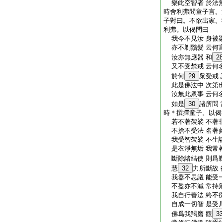
樂此空智者 於法
時舍利弗問童子言。
子對曰。不欲出家。
利弗。以偈問曰
我今不見汝 身被
亦不剃鬚髮 云何
汝亦無應器 和
2
又不受禁戒 云何
於何
29
衆受戒
此是佛法中 次第
汝無此衆事 云何
如是
30
諸所問
時＊撰擇童子。以偈
若不著袈裟 不著
不捨不受法 名著
我受智袈裟 不生
是衣淨無垢 我常
斷除諸結使 則爲
慧
32
力所斷故
我器不思議 能受
不盈亦不減 常持
我自行善法 終不
自成一切智 是受
佛爲我羯磨 觀
3