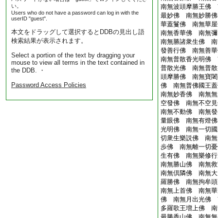
い。
南無波頭摩勝王佛 
Users who do not have a password can log in with the
最妙佛 南無妙勝佛
userID "guest".
華蓋鬘佛 南無華屋
本文をドラッグして選択するとDDBの見出し語
南無香華佛 南無彌
検索結果が表示されます。
南無勝諸衆生佛 南
發善行佛 南無善華
Select a portion of the text by dragging your
南無普散香光明佛 
mouse to view all terms in the text contained in
普散光佛 南無普散
the DDB. ・
頭摩勝佛 南無寶闍
Password Access Policies
佛 南無普佛國王蓋
南無妙香佛 南無無
空發佛 南無不空見
南無不動佛 南無發
量眼佛 南無有燈佛
光明佛 南無一切國
切衆生樂説佛 南無
歩佛 南無離一切憂
生有佛 南無樂修行
南無勝山佛 南無救
南無倶隣佛 南無大
羅勝佛 南無拘牟頭
南無上首佛 南無華
佛 南無月出光佛 
多羅歌王増上佛 南
最勝香山佛 南無無