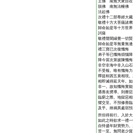
王佛 南無大衆自在
脱佛 南無法幢佛 
法起佛
次禮十二部尊經大藏
敬禮十方大菩薩諸摩
歸命如是等十方世界
訶薩
敬禮聲聞縁覺一切賢
歸命如是等無量無邊
禮三寶已次復懺悔
弟子等已懺悔煩惱障
障今當次第披陳懺悔
非空非海中非入山石
不受報。唯有懺悔力
釋提桓因五衰相現。
相即滅得延天年。如
非一。故知懺悔實能
遇善友奬導。則靡惡
臨窮之際。地獄惡相
懼交至。不預修善臨
及乎。殃禍異處宿預
所但得前行。入於大
如此之時欲求一禮一
自恃盛年財寶勢力。
苦一至。無問老少貧