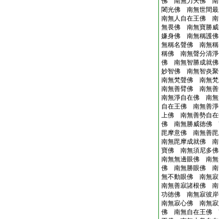
佛 南無力天佛 南
闍光佛 南無世間最
南無人自在王佛 南
無畏佛 南無寶勝威
嫌身佛 南無稱護佛
無稱名聲佛 南無稱
稱佛 南無聲分清淨
佛 南無智勝成就佛
妙智佛 南無智炎聚
南無梵聲佛 南無梵
南無善臂佛 南無善
南無淨自在佛 南無
自在王佛 南無善淨
上佛 南無善勢自在
佛 南無勝威徳佛 
毘摩意佛 南無善毘
南無毘摩成就佛 南
寶佛 南無須尼多佛
南無無邊眼佛 南無
佛 南無勝眼佛 南
無不動眼佛 南無寂
南無善寂諸根佛 南
功徳佛 南無寂彼岸
南無寂心佛 南無寂
佛 南無自在王佛 