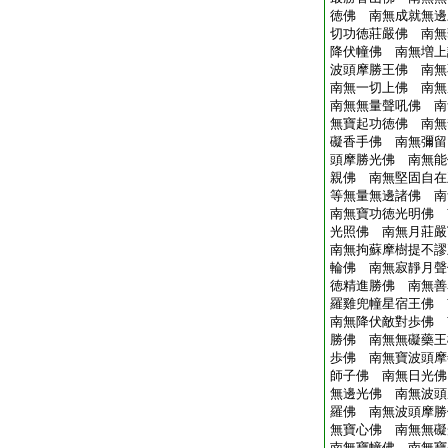
徳佛 南無成就無邊
切功徳莊嚴佛 南無
降伏幢佛 南無増上
波頭摩勝王佛 南無
南無一切上佛 南無
南無無量聲吼佛 南
無寶起功徳佛 南無
礙香手佛 南無彌留
頭摩勝光佛 南無能
親佛 南無堅固自在
等無量無邊諸佛 南
南無寶功徳光明佛 
光照佛 南無月莊嚴
南無拘蘇摩樹提不謬
輪佛 南無寂靜月聲
徳精進勝佛 南無善
羅雞兜幢星宿王佛 
南無降伏敵對歩佛 
勝佛 南無無礙藥王
歩佛 南無寶波頭摩
師子佛 南無日光佛
無邊光佛 南無波頭
羅佛 南無波頭摩勝
無寶心佛 南無無礙
南無寶幢佛 南無寶