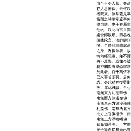
而至不令人知。夫命
存入息難保。云何以
者既來。無常殺鬼卒
當爾之時華堂邃宇何
得自隨。妻子眷屬非
他玩。以此而言世間
樂會歸敗壞。壽盡魂
須跋陀言。汝師欝頭
惱。至於非非想處命
之身。況復餘者。故
轉備經惡趣。如不謹
將不及悔。或如今被
精神慖惶眷屬恐懼求
於此者。百千萬倍不
已來罪若須彌。云何
恐。令此精神復嬰斯
等。運此丹誠。至心
南無東方功徳華佛 
南無西方無邊命佛 
南無東南方須漫那佛
利益佛 南無西北方
北方上香彌樓佛 南
南無上方淨輪幡佛
歸命如是等。十方盡
弟子等自從無始已來