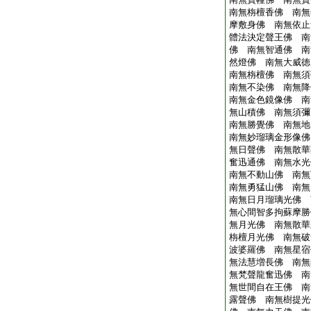
南無栴檀香佛 南無
摩敷身佛 南無依止
體法決定聲王佛 南
佛 南無智通佛 南
然燈佛 南無大威徳
南無栴檀佛 南無須
南無不染佛 南無降
南無金色鏡像佛 南
無山積佛 南無須彌
南無勝覺佛 南無地
南無妙瑠璃金形像佛
無日聲佛 南無散華
奮迅通佛 南無水光
南無不動山佛 南無
南無勇猛山佛 南無
南無日月瑠璃光佛 
無心間智多拘蘇摩勝
無月光佛 南無散華
栴檀月光佛 南無破
波婆羅佛 南無星宿
無法慧増長佛 南無
無梵聲龍奮迅佛 南
無世間自在王佛 南
露聲佛 南無樹提光