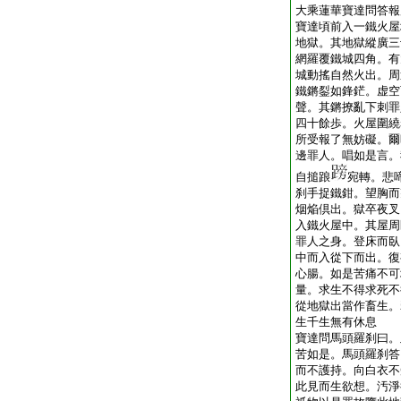
大乘蓮華寶達問答報
寶達頃前入一鐵火屋
地獄。其地獄縱廣三
網羅覆鐵城四角。有
城動搖自然火出。周
鐵鏘銐如鋒鋩。虚空
聲。其鏘撩亂下刺罪
四十餘歩。火屋圍繞
所受報了無妨礙。爾
邊罪人。唱如是言。
自搥踉
宛轉。悲
刹手捉鐵鉗。望胸而
烟焔倶出。獄卒夜叉
入鐵火屋中。其屋周
罪人之身。登床而臥
中而入從下而出。復
心腸。如是苦痛不可
量。求生不得求死不
從地獄出當作畜生。
生千生無有休息
寶達問馬頭羅刹曰。
苦如是。馬頭羅刹答
而不護持。向白衣不
此見而生欲想。汚淨