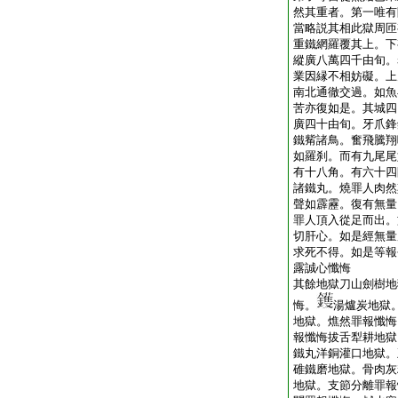
然其重者。第一唯有
當略説其相此獄周匝
重鐵網羅覆其上。下
縱廣八萬四千由旬。
業因縁不相妨礙。上
南北通徹交過。如魚
苦亦復如是。其城四
廣四十由旬。牙爪鋒
鐵觜諸鳥。奮飛騰翔
如羅刹。而有九尾尾
有十八角。有六十四
諸鐵丸。燒罪人肉然
聲如霹靂。復有無量
罪人頂入從足而出。
切肝心。如是經無量
求死不得。如是等報
露誠心懺悔
其餘地獄刀山劍樹地
悔。
湯爐炭地獄
地獄。燋然罪報懺悔
報懺悔拔舌犁耕地獄
鐵丸洋銅灌口地獄。
碓鐵磨地獄。骨肉灰
地獄。支節分離罪報