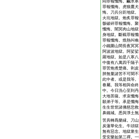
悶罪報懺悔。鹹水寒
罪報懺悔。虎狼鷹犬
悔。刀兵分距地獄。
火坑地獄。炮炙罪報
骸破碎罪報懺悔。聚
懺悔。闇冥肉山地獄
身地獄。斷截罪報懺
罪報懺悔。燋熱叫喚
小鐵圍山間長夜冥冥
阿波波地獄。阿娑娑
羅地獄。如是八寒八
中復有八萬四千隔子
罪苦炮煮楚痛。剥皮
肺無量諸苦不可聞不
此中者。或是我等。
眷屬。我等相與命終
中。今日洗心至到丹
大地菩薩。求哀懺悔
願弟子等。承是懺悔
生生世世諸佛慈悲救
鼻鐵城。悉與淨土無
苦具轉爲樂縁。刀山
炭蓮華化生。牛頭獄
無有惡念。地獄衆生
受安樂如第三禪。一