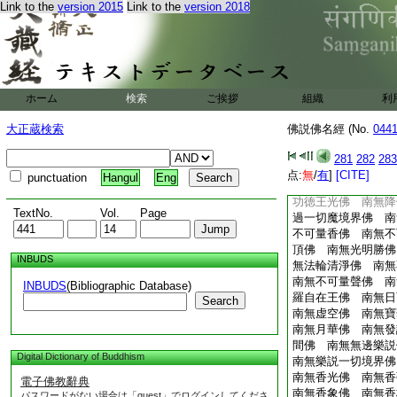
Link to the
version 2015
Link to the
version 2018
無栴檀勝佛 南無須
種寶光明佛 南無堅
惟佛法佛 南無淨勝
無不弱佛 南無寶勝
南無發修行轉女根佛
南無最妙光佛 南無
ホーム
検索
ご挨拶
組織
利
無斷一切惡佛 南無
南無稱身佛 南無華
大正蔵検索
佛説佛名經 (No.
044
南無轉難佛 南無斷
念佛 南無常修行佛
281
282
283
一藏佛 南無一山佛
点:
無
/
有
]
[CITE]
punctuation
Hangul
Eng
無無邊精進佛 南無
功徳王光佛 南無降
TextNo.
Vol.
Page
過一切魔境界佛 南
不可量香佛 南無不
頂佛 南無光明勝佛
INBUDS
無法輪清淨佛 南無
南無不可量聲佛 南
INBUDS
(Bibliographic Database)
羅自在王佛 南無日
Search
南無虚空佛 南無寶
南無月華佛 南無發
間佛 南無無邊樂説
Digital Dictionary of Buddhism
南無樂説一切境界佛
南無香光佛 南無香
電子佛教辭典
南無香象佛 南無香
パスワードがない場合は「guest」でログインしてくださ