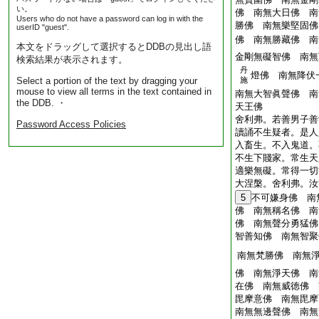
い。
佛 南無大日佛 南
Users who do not have a password can log in with the
勝佛 南無樂堅固佛
userID "guest".
佛 南無勝藏佛 
本文をドラッグして選択するとDDBの見出し語
金剛無礙智佛 南無
検索結果が表示されます。
丹
燈佛 南無降伏
Select a portion of the text by dragging your
施
mouse to view all terms in the text contained in
南無大智眞聲佛 南
the DDB. ・
天王佛
舍利弗。若善男子善
Password Access Policies
讀誦不生疑者。是人
入畜生。不入鬼道。
不生下賤家。常生天
適樂無礙。常得一切
大涅槃。舍利弗。汝
5
不可嫌身佛 南
佛 南無稱名佛 南
佛 南無聲分勇猛佛
智善知佛 南無智聚
南無梵勝佛 南無
佛 南無淨天佛 南
在佛 南無威徳佛 
毘摩意佛 南無毘摩
南無無邊聲佛 南無