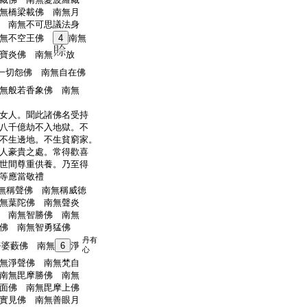
無橋梁載佛 南無月
 南無不可思議法身
南無不空王佛
4
南無
寶炎佛 南無
放
一切怨佛 南無自在佛
無般若香象佛 南無
女人。聞此諸佛名受持
八千億劫不入地獄。不
不生邊地。不生貧窮家。
人豪貴之處。常得歡喜
世間尊重供養。乃至得
等應當敬禮
無稱聲佛 南無稱威徳
無葉陀佛 南無聲炎
 南無智勝佛 南無
佛 南無智勇猛佛
丹有
淨婆藪佛 南無
6
淨
心
無淨聲佛 南無梵自
南無毘摩勝佛 南無
面佛 南無毘摩上佛
實見佛 南無善眼月