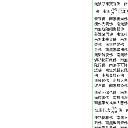
無波頭摩寶香佛 南
丹有
佛 南無
13
淨
善來佛 南無善光佛
能作光明佛 南無清
南無迦陵頻伽聲佛 
善護諸門佛 南無得
南無未生寶佛 南無
聲佛 南無勝聲佛 
慧佛 南無無諸濁佛
無樂解脱佛 南無勝
切功徳莊嚴佛 南無
陀語佛 南無不可降
語佛 南無梵聲安隱
佛 南無金枝花佛 
無妙頂佛 南無大牟
彼岸佛 南無無染佛
無荷吒伽色佛 南無
頭羅歩佛 南無清淨
南無畢竟成就大悲佛
丹本
無常行成
佛 
有就
淨功徳相佛 南無不
藏佛 南無般若齊佛
南無滿足意佛 南無