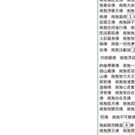
無量命佛 南無大炎
南無淨勝天佛 南無
根佛 南無最燈
1
娑羅王佛 南無師子
南無住持速行佛 南
毘頭奚吼佛 南無無
土莊嚴身佛 南無智
稱佛 南無一切色摩
在佛 南無法獻波
功徳藏佛 南無淨
鉤修摩勝佛 南無一
徳山藏佛 南無星宿
山佛 南無智力天王
順智佛 南無無邊覺
盡稱佛 南無心意奮
淨智佛 南無智自在
佛 南無自在見佛 
南無龍月佛 南無因
南無智雞兜佛 南無
照佛 南無不可勝
無銀雞兜幢蓋
4
佛
南無覺王佛 南無寶