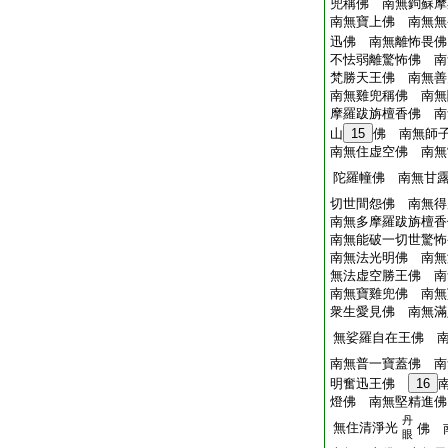
兜稱佛 南無鉤蘇摩
南無寶上佛 南無無
迅佛 南無離怖畏
不怯弱離驚怖佛 南
梵勝天王佛 南無善
南無雞兜稱佛 南無
摩羅跋旃檀香佛 南
山
15
佛 南無師
南無住虚空佛 南無
陀羅幢佛 南無甘
切世間怨佛 南無得
南無多摩羅跋旃檀香
南無能破一切世驚怖
南無法光明佛 南無
無法虚空勝王佛 南
南無寶雞兜佛 南無
衆生愛見佛 南無滿
無娑羅自在王佛 
南無普一寶蓋佛 南
明奮迅王佛
16
燈佛 南無堅精進佛
丹
無住清淨光
佛 
眼