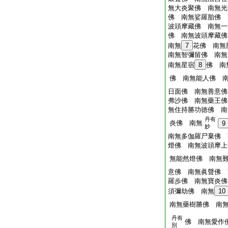
無大炎聚佛 南無光
佛 南無娑羅胎佛 
波頭摩藏佛 南無一
佛 南無波頭摩藏佛
南無
7
花佛 南無
南無智彌留佛 南無
南無星宿
8
佛 南
佛 南無能人佛 
日面佛 南無善意佛
弗沙佛 南無藥王佛
無住持勝功徳佛 南
丹有
炎佛 南無
9
妙
南無多伽羅尸棄佛 
燈佛 南無波頭摩上
無能然燈佛 南無
意佛 南無眞聲佛 
羅歩佛 南無寶炎佛
須彌劫佛 南無
10
南無藥樹勝佛 南
丹有
佛 南無愛作
別