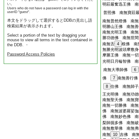
い。
明莊嚴奮迅王佛 南
Users who do not have a password can log in with the
userID "guest".
普照佛 南無寶莊
本文をドラッグして選択するとDDBの見出し語
南無普然燈佛 南無
検索結果が表示されます。
明勝山王佛 南無善
南無光明王佛 南無
Select a portion of the text by dragging your
勝功徳佛 南無世間
mouse to view all terms in the text contained in
南無舌
4
根佛 南
the DDB. ・
無勝光明波頭摩敷身
Password Access Policies
摩勝王佛 南無一切
光明日月輪智佛 南
南無大導師佛
6
佛
7
南無善行佛
8
住佛 南無師子
王光明佛 南無功徳
南無聖天佛 南無寶
南無一切勝佛 南無
佛 南無波婆羅娑伽
佛 南無妙色佛 南
梨師掘多佛 南無破
南無敷華佛 南無弗
南無
10
吉佛 南