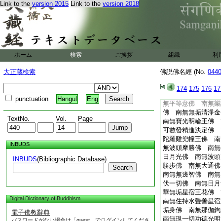
Link to the
version 2015
Link to the
version 2018
自在王佛
20
南
南無等蓋佛 南無無
南無智山佛 南無月
南無聲徳佛 南無無
幢佛 南無智自在佛
無梵聲佛 南無衆自
ホーム
検索
ご挨拶
組織
利
南無日面佛 南無聲
南無梵天佛 南無因
大正蔵検索
佛説佛名經 (No.
044
善思惟月勝成就王佛
無無垢稱王佛 南無
174
175
176
17
無妙聲佛 南無清淨
punctuation
Hangul
Eng
無平等意佛 南無樂
佛 南無無垢清淨金
TextNo.
Vol.
Page
南無寶光明輪王佛 
可數發精進決定佛 
陀羅雞兜幢王佛 南
INBUDS
無波頭摩勝佛 南無
日月光佛 南無波頭
INBUDS
(Bibliographic Database)
勝歩佛 南無大通佛
Search
南無無邊智佛 南無
伏一切佛 南無日月
華無垢星宿王花佛 
Digital Dictionary of Buddhism
南無住持水聲善星宿
垢身佛 南無那伽鉤
電子佛教辭典
南無現一切功徳光明
パスワードがない場合は「guest」でログインしてくださ