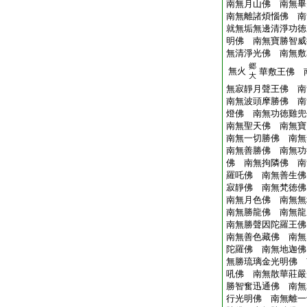
南無月山佛 南無畢
南無離諸煩惱佛 南
就無垢無邊清淨功徳
明佛 南無寶勝智威
無清淨光佛 南無敷
郷
無火
華敷王佛 
大
無寂靜月聲王佛 南
南無波頭摩勝佛 南
燈佛 南無功徳雞兜
南無聖天佛 南無寶
南無一切勝佛 南無
南無善勝佛 南無功
佛 南無拘隣佛 南
羅吒佛 南無善生佛
寂靜佛 南無梵徳佛
南無月色佛 南無無
南無勝龍佛 南無龍
南無勝聲因陀羅王佛
南無善色藏佛 南無
陀羅佛 南無地迦佛
無勝琉璃金光明佛 
吼佛 南無散華莊嚴
勝智奮迅通佛 南無
行光明佛 南無離一