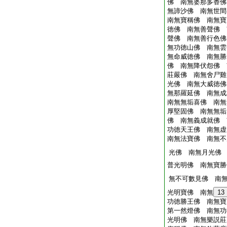
佛 南無婆那多香佛
無諦沙佛 南無世間
南無寶稱佛 南無寶
徳佛 南無善聲佛 
聲佛 南無善行色佛
無功徳山佛 南無雲
無命威徳佛 南無勝
佛 南無降伏怨佛 
莊嚴佛 南無舍尸雞
光佛 南無大威徳佛
無那羅延佛 南無成
南無無垢喜佛 南無
厚堅固佛 南無無垢
佛 南無義成就佛 
功徳天王佛 南無虚
南無法寶佛 南無不
光佛 南無月光佛
普光明佛 南無寶勝
無不可數見佛 南
光明寶佛 南無
13
功徳勝王佛 南無寶
第一然燈佛 南無功
光明佛 南無樂説莊