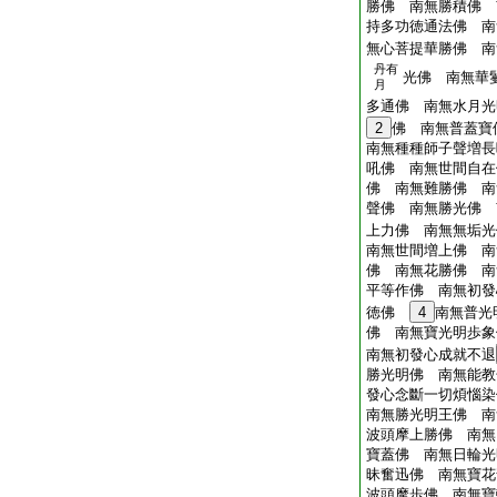
勝佛 南無勝積佛 
持多功徳通法佛 南
無心菩提華勝佛 南
丹有
光佛 南無華
月
多通佛 南無水月光
2
佛 南無普蓋寶
南無種種師子聲増長
吼佛 南無世間自在
佛 南無難勝佛 南
聲佛 南無勝光佛 
上力佛 南無無垢光
南無世間増上佛 南
佛 南無花勝佛 南
平等作佛 南無初發
徳佛
4
南無普光
佛 南無寶光明歩象
南無初發心成就不退
勝光明佛 南無能教
發心念斷一切煩惱染
南無勝光明王佛 南
波頭摩上勝佛 南無
寶蓋佛 南無日輪光
昧奮迅佛 南無寶花
波頭摩歩佛 南無寶