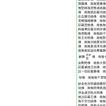
寶藏佛 南無寶勝佛
無堅精進思惟成就義
佛 南無慈莊嚴功徳
生念勝功徳佛 南無
竟慚愧稱勝佛 南無
莊嚴思惟佛 南無無
鉤修摩莊嚴光明作佛
無畏觀佛 南無師子
歌王光明佛 南無賢
佛 南無功徳寶光明
佛 南無善清淨光佛
南無無垢波頭摩藏勝
丹本
解勝
佛 南無
脱
金剛勢佛 南無大寶
莊嚴威徳王劫佛 南
説一切莊嚴勝佛 南
智佛 南無無千雲
妙金色光明威徳勝照
劫佛 南無阿僧祇億
淨金虚空吼光明佛
無法莊嚴王佛 南無
無不空功徳佛 南無
鼓聲佛 南無法自在