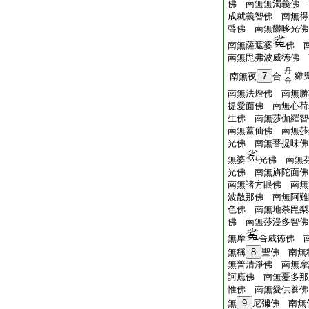
佛 南無無濁義佛 
成就義智佛 南無得
聲佛 南無欝哆光佛
南無薩遮婆
佛 
南無毘弗波威徳佛 
丹
雞
南無夜
7
合
舍
南無法燈佛 南無勝
提愛面佛 南無心荷
生佛 南無莎伽羅智
南無蓋仙佛 南無莎
光佛 南無菩提味佛
無婆
光佛 南無
光佛 南無旃陀面佛
南無諸方眼佛 南無
波散那佛 南無阿難
色佛 南無地荼毘梨
佛 南無莎漫多智佛
無摩
舍威徳佛 
無稱
8
聖佛 南無
無普清淨佛 南無摩
訶應佛 南無憂多那
惟佛 南無愛供養佛
無
9
尼彌佛 南無