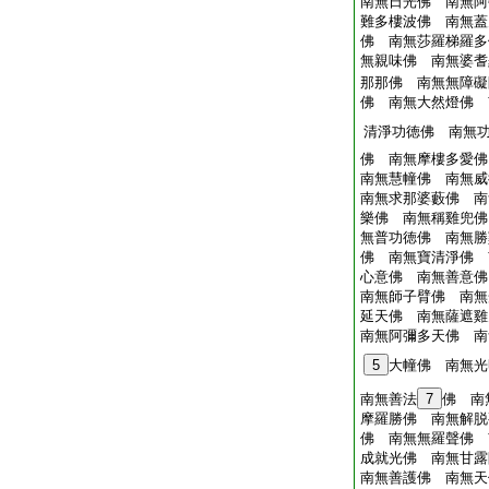
南無日光佛 南無阿
難多樓波佛 南無蓋
佛 南無莎羅梯羅多
無親味佛 南無婆耆
那那佛 南無無障礙
佛 南無大然燈佛 
清淨功徳佛 南無
佛 南無摩樓多愛佛
南無慧幢佛 南無威
南無求那婆藪佛 南
樂佛 南無稱雞兜佛
無普功徳佛 南無勝
佛 南無寶清淨佛 
心意佛 南無善意佛
南無師子臂佛 南無
延天佛 南無薩遮雞
南無阿彌多天佛 南
5
大幢佛 南無光
南無善法
7
佛 南
摩羅勝佛 南無解脱
佛 南無無羅聲佛 
成就光佛 南無甘露
南無善護佛 南無天