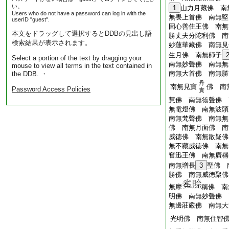
い。
1
山力月藏佛 南
Users who do not have a password can log in with the
無畏上首佛 南無堅
userID "guest".
固心善住王佛 南無
本文をドラッグして選択するとDDBの見出し語
勝丈夫分陀利佛 南
検索結果が表示されます。
妙蓮華藏佛 南無見
生月佛 南無師子
Select a portion of the text by dragging your
南無妙聲佛 南無無
mouse to view all terms in the text contained in
南無大首佛 南無勝
the DDB. ・
丹
南無見寶
佛 南
Password Access Policies
實
慧佛 南無徳聲佛 
無電燈佛 南無波頭
南無梵聲佛 南無無
佛 南無月面佛 南
威徳佛 南無散疑佛
無不藏威徳佛 南無
奮迅王佛 南無廣稱
南無増長
3
聖佛 
勝佛 南無威徳聚佛
無摩
稱佛 南
明佛 南無妙聲佛 
無邊莊嚴佛 南無大
光明佛 南無住智