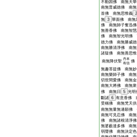
不動因佛 南無天華
南無普威徳佛 南無
首佛 南無思惟義
無
3
華面佛 南無
佛 南無師子奮迅佛
無善香佛 南無智慧
佛 南無智光明佛 
徳力佛 南無勝威徳
南無勝清淨佛 南無
諸疑佛 南無善思惟
丹本
南無降伏聖
佛
有信
無趣菩提佛 南無妙
南無樂師子佛 南無
切世間愛佛 南無金
南無大將佛 南無衆
佛 南無日
5
光明
斷諸
6
有意香佛 
受稱佛 南無梵天供
南無無量無邊願佛 
南無可見忍佛 南無
佛 南無諸根清淨佛
無婆藪達多佛 南無
弱聲佛 南無決定色
南無信勝功徳佛 南