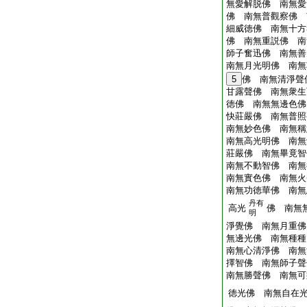
無愛解脱佛 南無愛
佛 南無普觀察佛 
細威徳佛 南無十方
佛 南無重説佛 南
師子奮迅佛 南無善
南無月光明佛 南無
5
佛 南無清淨聲
甘露聲佛 南無衆生
徳佛 南無無邊色佛
快莊嚴佛 南無普照
南無妙色佛 南無稱
南無高光明佛 南無
莊嚴佛 南無畢竟智
南無不動智佛 南無
南無實色佛 南無火
南無功徳華佛 南無
丹有
高光
佛 南無
明
淨覺佛 南無月重佛
無邊光佛 南無種種
南無心清淨佛 南無
擇智佛 南無師子聲
南無勝聲佛 南無可
徳光佛 南無自在