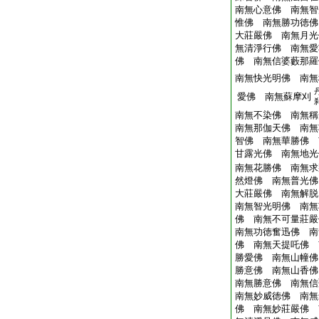
南無心意佛 南無智
惟佛 南無勝功徳佛
大莊嚴佛 南無月光
無清淨行佛 南無愛
佛 南無信婆藪那羅
南無快光明佛 南無
愛佛 南無蘇摩刈
南無不染佛 南無稱
南無那伽天佛 南無
智佛 南無華勝佛 
甘露光佛 南無地光
南無花勝佛 南無求
然燈佛 南無普光佛
大莊嚴佛 南無解脱
南無智光明佛 南無
佛 南無不可量莊嚴
南無功徳奮迅佛 南
佛 南無天提吒佛 
勝愛佛 南無山幢佛
勝意佛 南無山香佛
南無勝意佛 南無信
南無妙威徳佛 南無
佛 南無妙莊嚴佛 