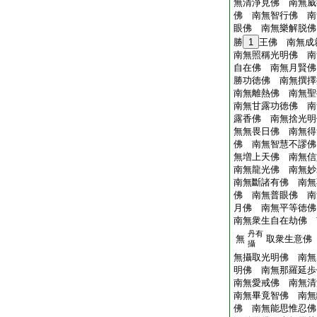
無清淨見佛 南無威
佛 南無智行佛 南
眼佛 南無樂解脱佛
勝
1
王佛 南無成
南無照稱光明佛 南
自在佛 南無月賢佛
勝功徳佛 南無撰擇
南無離熱佛 南無聖
南無甘露功徳佛 南
露香佛 南無捨光明
無無畏日佛 南無得
佛 南無智慧不謬佛
無増上天佛 南無信
南無龍光佛 南無妙
南無斷諸有佛 南無
佛 南無普眼佛 南
月佛 南無平等徳佛
南無衆生自在劫佛 
丹有
無
取衆生意佛
攝
無攝取光明佛 南無
明佛 南無那羅延歩
南無愛戒佛 南無清
南無畢竟智佛 南無
佛 南無能思惟忍佛