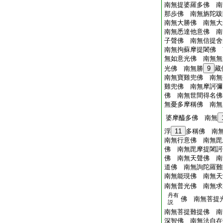
南無提婆羅多佛 南
那歩佛 南無旃陀跋
南無大勝佛 南無大
南無悉達他意佛 南
子聲佛 南無信提舍
南無拘蘇摩提闍佛 
無如意光佛 南無無
光佛 南無勝
9
藏
南無寶雞兜佛 南無
雞兜佛 南無摩訶彌
佛 南無世間得名佛
無憂多摩稱佛 南無
婆摩醯多佛 南無
浮
11
多稱佛 南
南無行意佛 南無毘
佛 南無毘摩提闍訶
佛 南無天聲佛 南
道佛 南無詢陀羅難
南無能現佛 南無天
南無普光佛 南無求
丹有
佛 南無菩提
説
南無菩提難提佛 南
深智佛 南無法自在