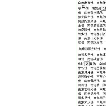
南無出智佛 南無勝
婆
佛 南無彌
1
佛 南無聲拘吒佛 
無天國土佛 南無師
阿難陀波頗佛 南無
王佛 南無勝雞兜佛
無愛眼佛 南無旃陀
達多佛 南無那刹多
佛 南無日光明佛 
聲佛 南無説愛佛 
無摩頭羅光明佛 
無質多意佛 南無婆
瞋佛 南無破意佛 
伽陀
2
畏佛 南無
那智佛 南無慈勝種
南無見月佛 南無降
摩訶羅他佛 南無心
佛 南無普護佛 南
就義佛 南無香山佛
南無功徳光佛 南無
佛 南無見愛佛 南
漫多見佛 南無師子
南無大歩佛 南無阿