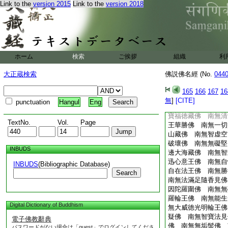
廣佛 南無降伏諸魔
Link to the
version 2015
Link to the
version 2018
自在寶合王佛 南
無能生一切歡喜月
佛 南無種種摩尼聲
佛 南無不退了勇猛
身佛 南無智根本華
ホーム
検索
ご挨拶
組織
利
稱佛 南無一切龍摩
自在佛 南無法甘露
大正蔵検索
佛説佛名經 (No.
044
165
166
167
16
無
]
[CITE]
punctuation
Hangul
Eng
寶福徳藏佛 南無清
TextNo.
Vol.
Page
王華勝佛 南無一切
山藏佛 南無智虚空
破壞佛 南無無礙堅
INBUDS
邊大海藏佛 南無智
迅心意王佛 南無自
INBUDS
(Bibliographic Database)
自在法王佛 南無勝
Search
南無法滿足隨香見佛
因陀羅圍佛 南無無
羅輪王佛 南無能生
Digital Dictionary of Buddhism
無大威徳光明輪王佛
疑佛 南無智寶法見
電子佛教辭典
佛 南無無垢髻佛 
パスワードがない場合は「guest」でログインしてくださ