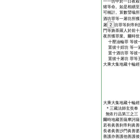
一一坊中於一日夜殺
猪等命。如是相續至
可稱計。算數譬喩所
酒坊罪等一屠坊所獲
屠
2
坊罪等刹帝利
門等旃荼羅人於前十
夜所獲罪業。爾時世
十壓油輪罪 等彼
置彼十婬坊 等一
置十酒坊罪 等彼
置彼十屠坊 罪等
大乘大集地藏十輪經
大乘大集地藏十輪經
＊三藏法師玄奘
無依行品第三之三
爾時地藏菩薩摩訶薩
若有眞善刹帝利眞善
長者眞善沙門眞善婆
善護亦善護他善護後