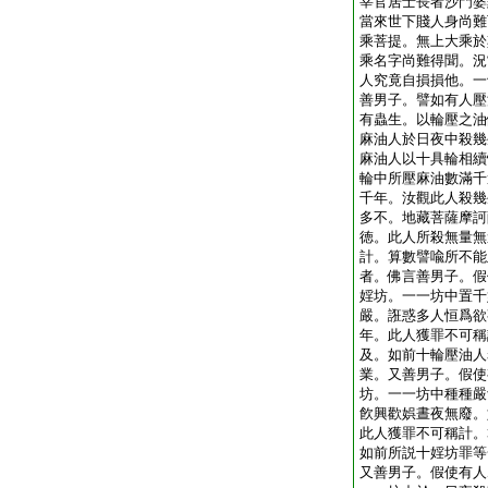
宰官居士長者沙門婆
當來世下賤人身尚難
乘菩提。無上大乘於
乘名字尚難得聞。況
人究竟自損損他。一
善男子。譬如有人壓
有蟲生。以輪壓之油
麻油人於日夜中殺幾
麻油人以十具輪相續
輪中所壓麻油數滿千
千年。汝觀此人殺幾
多不。地藏菩薩摩訶
徳。此人所殺無量無
計。算數譬喩所不能
者。佛言善男子。假
婬坊。一一坊中置千
嚴。誑惑多人恒爲欲
年。此人獲罪不可稱
及。如前十輪壓油人
業。又善男子。假使
坊。一一坊中種種嚴
飮興歡娯晝夜無廢。
此人獲罪不可稱計。
如前所説十婬坊罪等
又善男子。假使有人