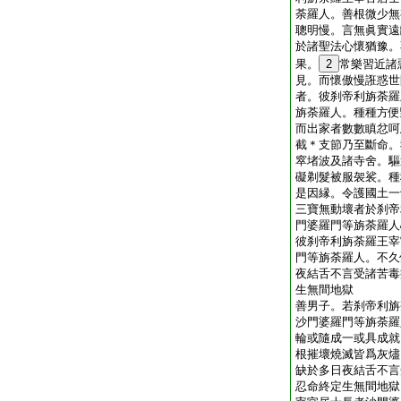
荼羅人。善根微少無
聰明慢。言無眞實遠
於諸聖法心懷猶豫。
果。
2
常樂習近諸
見。而懷傲慢誑惑世
者。彼刹帝利旃荼羅
旃荼羅人。種種方便
而出家者數數瞋忿呵
截＊支節乃至斷命。
窣堵波及諸寺舍。驅
礙剃髮被服袈裟。種
是因縁。令護國土一
三寶無動壞者於刹帝
門婆羅門等旃荼羅人
彼刹帝利旃荼羅王宰
門等旃荼羅人。不久
夜結舌不言受諸苦毒
生無間地獄
善男子。若刹帝利旃
沙門婆羅門等旃荼羅
輪或隨成一或具成就
根摧壞燒滅皆爲灰燼
缺於多日夜結舌不言
忍命終定生無間地獄