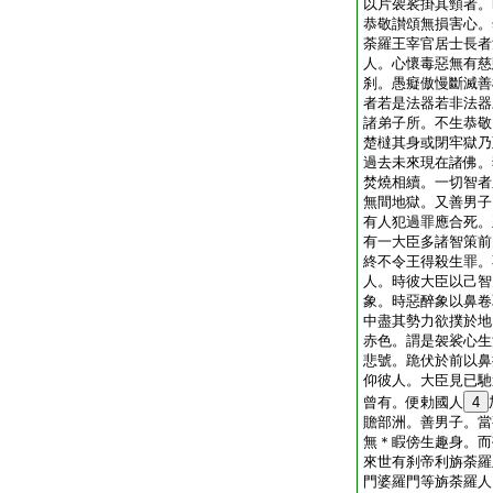
以片袈裟掛其頸者。
恭敬讃頌無損害心。
荼羅王宰官居士長者
人。心懷毒惡無有慈
刹。愚癡傲慢斷滅善
者若是法器若非法器
諸弟子所。不生恭敬
楚橽其身或閉牢獄乃
過去未來現在諸佛。
焚燒相續。一切智者
無間地獄。又善男子
有人犯過罪應合死。
有一大臣多諸智策前
終不令王得殺生罪。
人。時彼大臣以己智
象。時惡醉象以鼻卷
中盡其勢力欲撲於地
赤色。謂是袈裟心生
悲號。跪伏於前以鼻
仰彼人。大臣見已馳
曾有。便勅國人
4
贍部洲。善男子。當
無＊睱傍生趣身。而
來世有刹帝利旃荼羅
門婆羅門等旃荼羅人