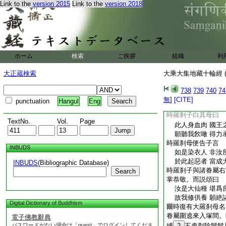
Link to the
version 2015
Link to the
version 2018
人天等妙樂 由恭
故供養染衣 當獲
時羅刹子與諸眷屬。
掌恭敬。而説頌曰
我今恭敬禮 剃髮
願
5
常於未來 
ホーム
検索
ご挨拶
組織
利
爾時復有大羅刹母名
眷屬圍遶來入塚間。
大正蔵検索
大乘大集地藏十輪經 (
被縛五處剃除鬚髮片
即便
6
右遶尊重頂
738
739
740
74
大仙幢相衣 智者
無
]
[CITE]
punctuation
Hangul
Eng
若能修供養 必斷
時羅刹子白其母曰
TextNo.
Vol.
Page
此人身血肉 國王
願聽我飮噉 得力
時羅刹母便告子言
INBUDS
如是染衣人 非汝
於此起惡者 當成
INBUDS
(Bibliographic Database)
時羅刹子與諸眷屬右
Search
掌恭敬。而説頌曰
汝是大仙種 堪爲
故我修供養 願絶
Digital Dictionary of Buddhism
爾時復有大羅刹母名
眷屬圍遶來入塚間。
電子佛教辭典
パスワードがない場合は「guest」でログインしてくださ
縛
2
五處剃除鬚髮