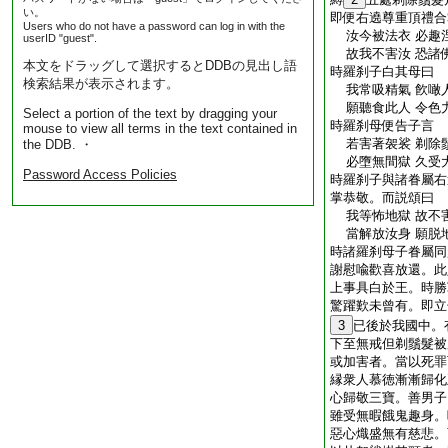
い。
即便右遶尊重頂禮合
Users who do not have a password can log in with the
汝今被法衣 必趣
userID "guest".
故我不害汝 恐諸
本文をドラッグして選択するとDDBの見出し語
時羅刹子白其母曰
検索結果が表示されます。
我常吸精氣 飮噉
願聽食此人 令色
Select a portion of the text by dragging your
時羅刹母便告子言
mouse to view all terms in the text contained in
若害著袈裟 剃除
the DDB. ・
必墮無間獄 久受
Password Access Policies
時羅刹子與諸眷屬右
掌恭敬。而説頌曰
我等怖地獄 故不
當解放汝身 願脱
時諸羅刹母子眷屬同
謝慰喩歡喜放還。此
上事具白於王。時勝
驚躍歎未曾有。即立
3
已後於我國中。
下至無戒但剃鬚髮被
或加害者。當以死罪
縁衆人慕徳漸漸歸化
心歸敬三寶。善男子
雖受無暇餓鬼趣身。
惡心熾盛無有慈悲。