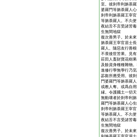
至。彼刹帝利旃荼羅
婆羅門等旃荼羅人心
刹帝利旃荼羅王宰官
等旃荼羅人。不久便
夜結舌不言受諸苦毒
生無間地獄
復次善男子。於未來
旃荼羅王宰官居士長
羅人。隨惡友行善根
不畏後世苦果。見有
莊田人畜財寶花樹果
及餘資身種種雜物。
進修行學無學行乃至
苾芻所應受用。彼刹
門婆羅門等旃荼羅人
或教人奪。或爲自用
縁。令護國土一切天
無動壞者於刹帝利旃
羅門等旃荼羅人心生
刹帝利旃荼羅王宰官
等旃荼羅人。不久便
夜結舌不言受諸苦毒
生無間地獄
復次善男子。於未來
利旃荼羅王宰官居士