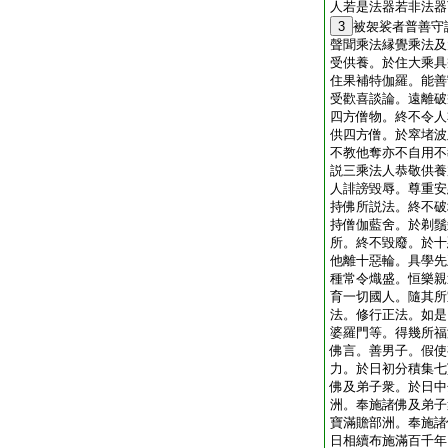
人若是法器若非法器
3
被袈裟者普善守
聲聞乘法縁覺乘法及
受供養。於住大乘具
住果補特伽羅。能善
受歡喜談論。遠離破
四方僧物。終不令人
供四方僧。於窣堵波
不教他奪亦不自用不
説三乘法人恭敬供養
人誹謗毀辱。尊重安
持佛所説法。終不破
持僧伽藍舍。於剃鬚
所。終不毀廢。於十
他離十惡輪。具學先
種常令熾盛。恒樂親
育一切國人。隨其所
法。修行正法。如是
婆羅門等。得幾所福
佛言。善男子。假使
力。於日初分積集七
佛及弟子衆。於日中
洲。奉施諸佛及弟子
寶滿贍部洲。奉施諸
日相續布施滿百千年