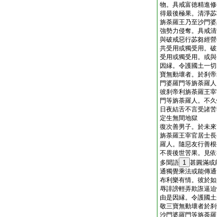
物。具戒富徳精進修
得最後極果。清淨苾
旃荼羅王乃至沙門婆
強勢力侵奪。具戒清
與破戒惡行苾芻經營
共受用或獨受用。破
受用或獨受用。或與
因縁。令護國土一切
寶無動壞者。於刹帝
門婆羅門等旃荼羅人
彼刹帝利旃荼羅王宰
門等旃荼羅人。不久
日夜結舌不言受諸苦
定生無間地獄
復次善男子。於未來
旃荼羅王宰官居士長
羅人。隨惡友行善根
不畏後世苦果。見依
多聞語
1
甚圓滿或
通獨覺乘法或能傳通
布利樂有情。彼於如
辱誹謗輕弄欺誑逼迫
由是因縁。令護國土
敬三寶無動壞者於刹
沙門婆羅門等旃荼羅