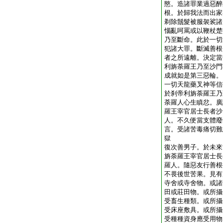
愍。造諸罪業過惡醉
根。於歸我法而出家
剃除鬚髮被服袈裟諸
惱亂呵罵或以鞭杖楚
乃至斷命。此於一切
犯諸大罪。斷滅善根
者之所遠離。決定當
利旃荼羅王乃至沙門
成就如是第三惡輪。
一切天龍藥叉神等信
於刹帝利旃荼羅王乃
荼羅人心生瞋忿。廣
羅王宰官居士長者沙
人。不久便當支體廢
言。受諸苦毒痛切難
獄
復次善男子。於未來
旃荼羅王宰官居士長
羅人。隨惡友行善根
不畏後世苦果。見有
寺舍或寺舍物。或諸
田或莊田物。或所攝
受畜生種類。或所攝
受床座敷具。或所攝
受種種資身應受用物