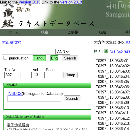
Link to the
version 2015
Link to the
version 2018
T0397_.13.0345c19
T0397_.13.0345c20
T0397_.13.0345c21
T0397_.13.0345c22
T0397_.13.0345c23
T0397_.13.0345c24
ホーム
検索
ご挨拶
組織
利
T0397_.13.0345c25
T0397_.13.0345c26
大正蔵検索
大方等大集經 (No.
03
T0397_.13.0345c27
T0397_.13.0345c28
341
342
343
T0397_.13.0345c29
punctuation
Hangul
Eng
T0397_.13.0346a01
T0397_.13.0346a02
TextNo.
Vol.
Page
T0397_.13.0346a03
T0397_.13.0346a04
T0397_.13.0346a05
INBUDS
T0397_.13.0346a06
T0397_.13.0346a07
INBUDS
(Bibliographic Database)
T0397_.13.0346a08
Search
T0397_.13.0346a09
T0397_.13.0346a10
T0397_.13.0346a11
Digital Dictionary of Buddhism
T0397_.13.0346a12
T0397_.13.0346a13
電子佛教辭典
T0397_.13.0346a14
パスワードがない場合は「guest」でログインしてくださ