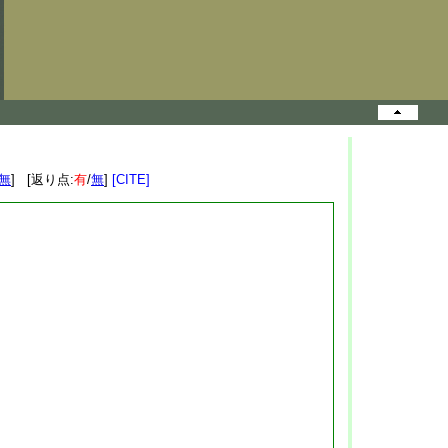
無
] [返り点:
有
/
無
]
[CITE]