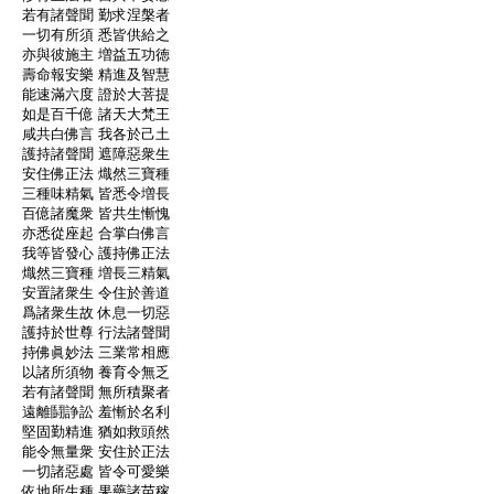
:
若有諸聲聞 勤求涅槃者
:
一切有所須 悉皆供給之
:
亦與彼施主 増益五功徳
:
壽命報安樂 精進及智慧
:
能速滿六度 證於大菩提
:
如是百千億 諸天大梵王
:
咸共白佛言 我各於己土
:
護持諸聲聞 遮障惡衆生
:
安住佛正法 熾然三寶種
:
三種味精氣 皆悉令増長
:
百億諸魔衆 皆共生慚愧
:
亦悉從座起 合掌白佛言
:
我等皆發心 護持佛正法
:
熾然三寶種 増長三精氣
:
安置諸衆生 令住於善道
:
爲諸衆生故 休息一切惡
:
護持於世尊 行法諸聲聞
:
持佛眞妙法 三業常相應
:
以諸所須物 養育令無乏
:
若有諸聲聞 無所積聚者
:
遠離鬪諍訟 羞慚於名利
:
堅固勤精進 猶如救頭然
:
能令無量衆 安住於正法
:
一切諸惡處 皆令可愛樂
:
依地所生種 果藥諸苗稼