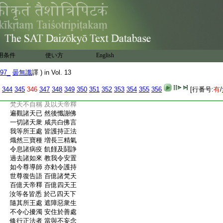
:
熾然三寶種 増長三精氣
:
拘那含牟尼 亦囑四天下
:
梵釋諸天王 護持令養育
:
迦葉亦如是 已囑四天下
:
梵釋護世王 護持行法者
:
過去諸仙衆 及以諸天仙
用条件
使い方
English
:
星辰諸宿曜 亦囑令分布
:
我出五濁世 降伏諸魔怨
97_
曇無讖
譯 ) in Vol. 13
:
而作大集會 顯現佛正法
:
諸天咸勸請 分布四天下
344
345
346
347
348
349
350
351
352
353
354
355
356
[行番号:
有
/
:
我時問梵天 誰昔受付囑
:
梵天不自稱 及以天帝釋
:
遍觀諸天已 然後懺謝佛
:
一切諸天衆 咸共白佛言
:
我等所王處 皆護持正法
:
熾然三寶種 増長三精氣
:
令息諸病疫 飢饉及鬪諍
:
過去諸如來 教我令安置
:
如今尊導師 亦勅令護持
:
世尊復告語 百億諸梵天
:
百億天帝釋 百億四天王
:
汝等各皆悉 於己四天下
:
隨其所王處 遮障惡衆生
:
不令心擾濁 安住於善處
:
修行正法者 當與不妄念