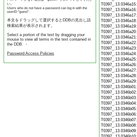
い。
T0397_.13.0346a15
Users who do not have a password can log in with the
T0397_.13.0346a16
userID "guest".
T0397_.13.0346a17
本文をドラッグして選択するとDDBの見出し語
T0397_.13.0346a18
検索結果が表示されます。
T0397_.13.0346a19
T0397_.13.0346a20
Select a portion of the text by dragging your
T0397_.13.0346a21
mouse to view all terms in the text contained in
T0397_.13.0346a22
the DDB. ・
T0397_.13.0346a23
Password Access Policies
T0397_.13.0346a24
T0397_.13.0346a25
T0397_.13.0346a26
T0397_.13.0346a27
T0397_.13.0346a28
T0397_.13.0346a29
T0397_.13.0346b01
T0397_.13.0346b02
T0397_.13.0346b03
T0397_.13.0346b04
T0397_.13.0346b05
T0397_.13.0346b06
T0397_.13.0346b07
T0397_.13.0346b08
T0397_.13.0346b09
T0397_.13.0346b10