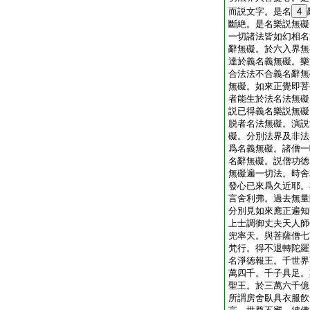
而説文字。是名
4
斷絶。是名樂説無礙
一切諸法皆如幻相名
辭無礙。於六入界無
達於義名義無礙。樂
合法法不合義名辭無
無礙。如來正覺即菩
者能生於法名法無礙
説已得義名樂説無礙
脱者名法無礙。演説
礙。分別法界及非法
爲名義無礙。諸僧一
名辭無礙。説僧功徳
無礙遍一切法。時舍
發心已來爲久近耶。
言舍利弗。過去無量
分別見如來應正遍知
上士調御丈夫天人師
兜率天。與菩薩僧七
梵行。得不退轉陀羅
名淨徳報王。千世界
萬四千。千子具足。
聖王。於三萬六千億
所謂房舍臥具衣服飮