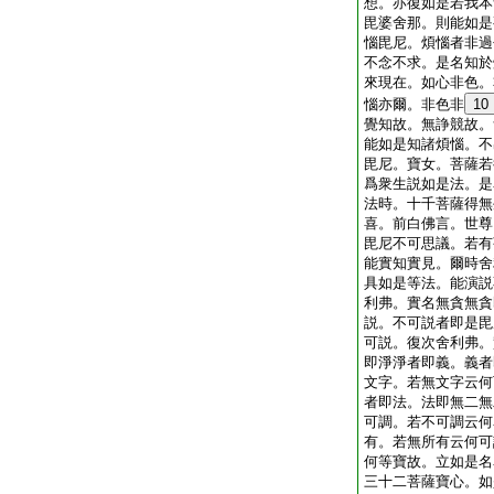
想。亦復如是若我本
毘婆舍那。則能如是
惱毘尼。煩惱者非過
不念不求。是名知於
來現在。如心非色。
惱亦爾。非色非
10
覺知故。無諍競故。
能如是知諸煩惱。不
毘尼。寶女。菩薩若
爲衆生説如是法。是
法時。十千菩薩得無
喜。前白佛言。世尊
毘尼不可思議。若有
能實知實見。爾時舍
具如是等法。能演説
利弗。實名無貪無貪
説。不可説者即是毘
可説。復次舍利弗。
即淨淨者即義。義者
文字。若無文字云何
者即法。法即無二無
可調。若不可調云何
有。若無所有云何可
何等寶故。立如是名
三十二菩薩寶心。如