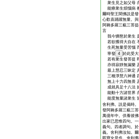
衆生見之如父母 
能療衆生煩惱病 
爾時聖王聞佛説是發
心歡喜踊躍無量。與
阿耨多羅三藐三菩提
言
我今憐愍於衆生 
若欲獲得大自在 
生死無量受苦惱 
寧發
4
於此受大
若有衆生發菩提 
亦得寂靜無漏樂 
最上慧忍三昧定 
三種淨慧六神通 
無上十力四無畏 
成就具足十八法 
能動十方諸世界 
能度無量諸衆生 
舍利弗。説是偈時。
發阿耨多羅三藐三菩
萬億年中。供養彼佛
出家已思惟四句。一
義句。四者調句。於
義。舍利弗汝知。爾
即寶女是也。舍利弗