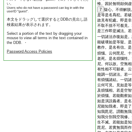
惟。因於無明顛倒虚
い。
Users who do not have a password can log in with the
7
疑心。不得解脱
userID "guest".
是等是名爲犯。若破
本文をドラッグして選択するとDDBの見出し語
故見有犯處。即是非
検索結果が表示されます。
不取不捨不可覩見。
是三作即是滅法。若
Select a portion of the text by dragging your
一切諸法亦復如是。
mouse to view all terms in the text contained in
能破壞如是等疑。是
the DDB. ・
教作。是名有信。是
Password Access Policies
煩惱。云何毘尼。十
老死。是名煩惱性。
尼。何以故。空無相
有性相不可願者。云
能調一切諸法。若一
有煩惱諸結。一切諸
云何可見。見如是等
及煩惱相。若是空智
於煩惱。若能觀察如
如是演説義者。是名
尼能知我者。即是了
知我毘尼。謂觀無我
知我分別我空我修。
生不滅。若能如是知
毘尼。若實無我而作