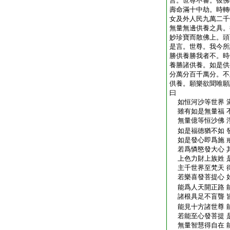
言。世尊不審。彼佛
壽命滿十中劫。時轉
女及外人民九萬二千
無量無邊供養之具。
妙珍寶而散佛上。頭
是言。世尊。我今所
勝供養勝我者不。時
養勝諸供養。如是供
分萬分百千萬分。不
供養。願樂欲聞唯願
曰
如恒河沙等世界 
雖有如是無量福 
無量億等恒沙佛 
如是福徳猶不如 
如是發心即爲施 
若爲憐愍發大心 
上色力財上族姓 
主千世界至梵天 
若樂喜發菩提心 
能爲人天開正路 
諸根具足不盲聾 
能見十方諸世尊 
若能至心發菩提 
無量智慧得自在 