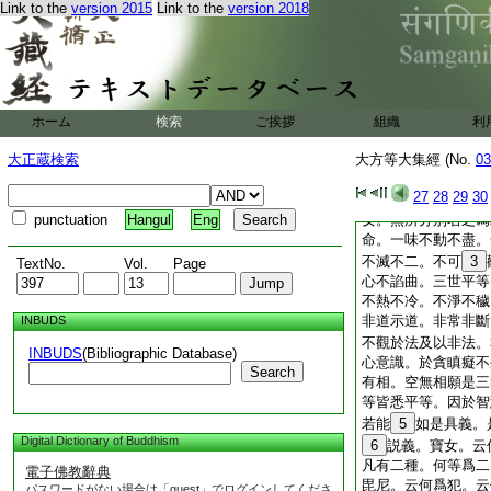
Link to the
version 2015
Link to the
version 2018
一切生是名爲義。菩
説義。諸有無出是名
義。四眞諦者名之爲
無我我所名之爲義。
不可説名之爲義。如
之義名之爲義。如是
ホーム
検索
ご挨拶
組織
利
提之法。不可稱計。
如是説者是名説義。
大正蔵検索
大方等大集經 (No.
03
名爲義。如是説者是
27
28
29
30
爲最。是名爲義。能
punctuation
Hangul
Eng
女。無所分別名之爲
命。一味不動不盡。
不滅不二。不可
3
TextNo.
Vol.
Page
心不諂曲。三世平等
不熱不冷。不淨不穢
非道示道。非常非斷
INBUDS
不觀於法及以非法。
INBUDS
(Bibliographic Database)
心意識。於貪瞋癡不
Search
有相。空無相願是三
等皆悉平等。因於智
若能
5
如是具義。
Digital Dictionary of Buddhism
6
説義。寶女。云
凡有二種。何等爲二
電子佛教辭典
毘尼。云何爲犯。云
パスワードがない場合は「guest」でログインしてくださ