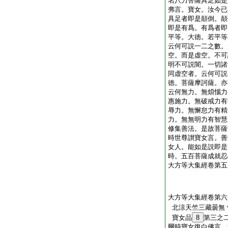
名八力菩薩具足如是
弗言。寶女。汝今已
具足者即是顛倒。顛
即是有爲。有爲者即
平等。大徳。若平等
云何可説一二之數。
空。而是虚空。不可
明不可説闇。一切諸
同虚空者。云何可説
徳。菩薩摩訶薩。亦
云何無力。無煩惱力
惠施力。無破戒力有
辱力。無懈怠力有精
力。無無明力有智慧
修集善法。是故菩薩
時世尊讃寶女言。善
女人。能如是説即是
時。五百菩薩成就忍
大方等大集經卷第五
大方等大集經卷第六
北涼天竺三藏曇無
寶女品
8
第三之
爾時寶女復白佛言。