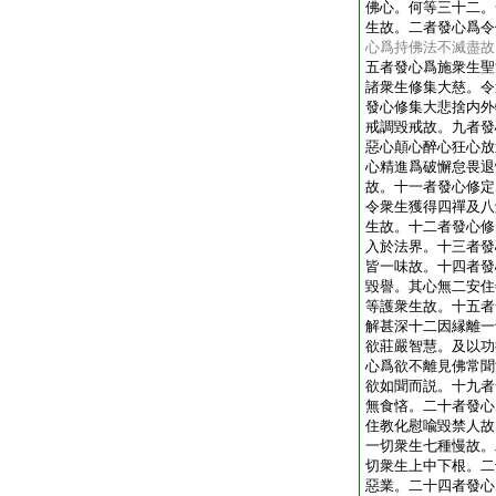
佛心。何等三十二。
生故。二者發心爲令
心爲持佛法不滅盡故
五者發心爲施衆生聖
諸衆生修集大慈。令
發心修集大悲捨内外
戒調毀戒故。九者發
惡心顛心醉心狂心放
心精進爲破懈怠畏退
故。十一者發心修定
令衆生獲得四禪及八
生故。十二者發心修
入於法界。十三者發
皆一味故。十四者發
毀譽。其心無二安住
等護衆生故。十五者
解甚深十二因縁離一
欲莊嚴智慧。及以功
心爲欲不離見佛常聞
欲如聞而説。十九者
無食悋。二十者發心
住教化慰喩毀禁人故
一切衆生七種慢故。
切衆生上中下根。二
惡業。二十四者發心