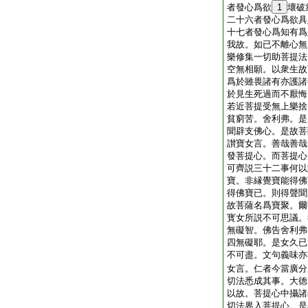
者發心爲欲
1
壞破
二十六者發心爲欲具
十七者發心爲知有爲
我故。如已不離心無
樂修集一切助菩提法
空無相願。以衆生故
爲於雖畏諸有亦護諸
於見生死過而不厭悔
若近菩提受無上樂捨
貧窮苦。舍利弗。是
聞辟支佛心。是故菩
讃寶女言。善哉善哉
發菩提心。而菩提心
可齊説三十二事何以
寶。非縁覺寶能得佛
得佛寶已。則得聲聞
故菩薩名爲寶聚。爾
寳女所説不可思議。
無礙智。佛告舍利弗
四無礙耶。是女久已
不可盡。文句義味亦
女言。仁者今當廣分
切法悉成其事。大徳
以故。菩提心中攝諸
切法界入菩提心。是