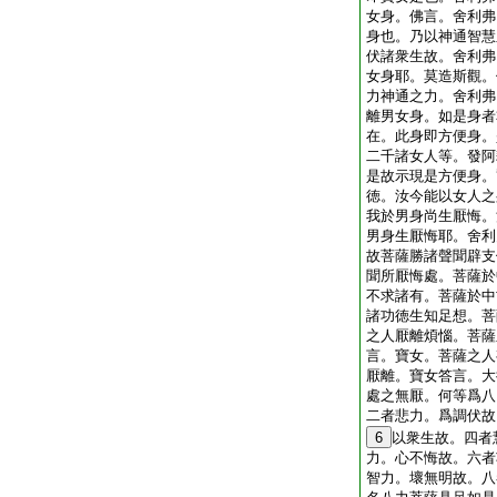
女身。佛言。舍利弗
身也。乃以神通智慧
伏諸衆生故。舍利弗
女身耶。莫造斯觀。
力神通之力。舍利弗
離男女身。如是身者
在。此身即方便身。
二千諸女人等。發阿
是故示現是方便身。
徳。汝今能以女人之
我於男身尚生厭悔。
男身生厭悔耶。舍利
故菩薩勝諸聲聞辟支
聞所厭悔處。菩薩於
不求諸有。菩薩於中
諸功徳生知足想。菩
之人厭離煩惱。菩薩
言。寶女。菩薩之人
厭離。寶女答言。大
處之無厭。何等爲八
二者悲力。爲調伏故
6
以衆生故。四者
力。心不悔故。六者
智力。壞無明故。八