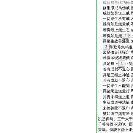
成就無量諸功徳 
修集淨戒爲佛戒 
成就如是無上戒 
一切衆生所有戒 
雖有如是無量戒 
若得最上無生忍 
若得如是無
2
生
爲衆生故善莊嚴 
3
常勤修集精進
常樂修集諸禪定 
雖復示現諸威儀 
具足無上
4
正知
若有成就不退心 
具足三種之神通 
若有成就不退心 
一切衆生不能知 
爲諸衆生無量行 
其實未得無上道 
生及成道轉法輪 
未捨菩薩不退印 
猶如虚空無有邊 
説是偈時。三千大千
千菩薩得不退印。爾
善哉。快説菩薩不退