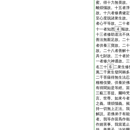
蜜。得十力無畏故。
離煩惱故。十五者淨
故。十六者修勇健定
至心度脱諸衆生故。
者心平等故。二十者
十一者知恩
4
報故
十三者修助道法不休
善法無厭足故。二十
者供養三寶故。二十
故。二十八者善解十
具七財故。三十者於
一者修六神通故。三
名三十
6
二衆生修
萬二千衆生發阿耨多
二千菩薩得無生法忍
種種伎樂。供養於佛
有得聞如是等經。當
三藐三菩提。爾時梵
言。世尊。如來今者
之義。壞煩惱義。摧
持一切無上正法。我
解説。若佛弟子有能
者。我等亦當爲作衞
作嬈害事。我當遮止
哉。善男子。汝於爾