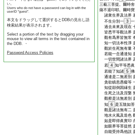
い。
三藐三菩提。爾時舍
Users who do not have a password can log in with the
薩不退印耶。爾時寶
userID "guest".
諸衆生界及法界 
本文をドラッグして選択するとDDBの見出し語
不生分別一
3
一
検索結果が表示されます。
過去未來及現在 
皆悉平等觀法界 
Select a portion of the text by dragging your
觀有爲界皆無常 
mouse to view all terms in the text contained in
知一切法本性淨 
the DDB. ・
觀於生死無有量 
Password Access Policies
若能一念通達知 
一切世間諸法界 
若
4
知平等悉眞
若能了知諸
5
佛
通達是二無差別 
貪欲瞋恚愚癡等 
知從顛倒因縁生 
生死之法及涅槃 
觀察是法無差別 
知
6
是五陰如菩
觀是諸法無有二 
地水火風及造色 
如是即得眞實印 
如眼界等菩提然 
自能受持爲他説 