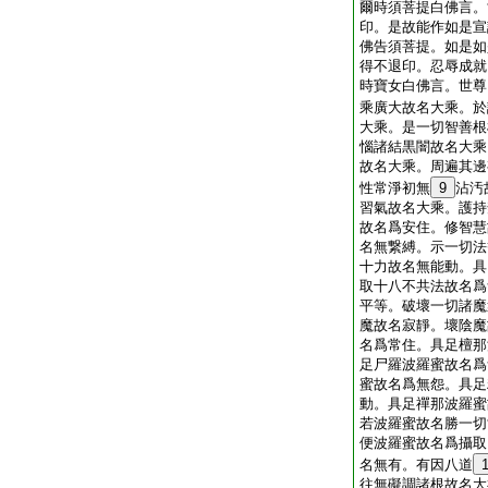
爾時須菩提白佛言。
印。是故能作如是宣
佛告須菩提。如是如
得不退印。忍辱成就
時寶女白佛言。世尊
乘廣大故名大乘。於
大乘。是一切智善根
惱諸結黒闇故名大乘
故名大乘。周遍其邊
性常淨初無
9
沾汚
習氣故名大乘。護持
故名爲安住。修智慧
名無繋縛。示一切法
十力故名無能動。具
取十八不共法故名爲
平等。破壞一切諸魔
魔故名寂靜。壞陰魔
名爲常住。具足檀那
足尸羅波羅蜜故名爲
蜜故名爲無怨。具足
動。具足禪那波羅蜜
若波羅蜜故名勝一切
便波羅蜜故名爲攝取
名無有。有因八道
往無礙調諸根故名大