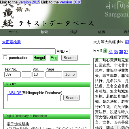
Link to the
version 2015
Link to the
version 2018
色無色想行。無耳無
無香想行。無舌無味
觸想行。無意無法無
非色行。非色苦行。
行。非色非非色我行
色空行。非色無相行
ホーム
検索
ご挨拶
組織
利
行行。非色性行。非
生行。非色出行。非
大正蔵検索
大方等大集經 (No.
03
法行。受想行識亦復
入界行。是名法行。
34
35
36
37
行。無住無脱。是名
punctuation
Hangul
Eng
處。無心意識無見無
口業意業。非法非非
TextNo.
Vol.
Page
現在。非垢非淨非聚
夫。非常非斷。非我
法行。是名我法。是
INBUDS
法處。是名空處非處
有相貌。無出無滅無
INBUDS
(Bibliographic Database)
無施。若能知見如是
Search
知。是名法知。若有
行於生死。而於涅槃
實法行。説是法時八
Digital Dictionary of Buddhism
寶女復以種種珍寶雜
言。世尊。若有菩薩
電子佛教辭典
佛行。即得
1
授記
パスワードがない場合は「guest」でログインしてくださ