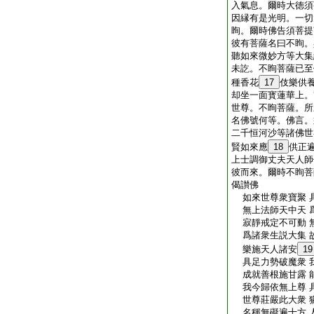
入氣息。爾時大徳須
因縁有是光明。一切
眴。爾時佛告須菩提
彼有菩薩名曰不眴。
聽如來微妙方等大集
未訖。不眴菩薩已至
種香花
17
伎樂供
却坐一面寳蓮華上。
世尊。不眴菩薩。所
名佛號何等。佛言。
二千恒河沙等諸佛世
賢如來應
18
供正
上士調御丈夫天人師
彼而來。爾時不眴菩
偈讃佛
如來世尊衆寶聚 
無上法師天中天 
寂靜戒定不可動 
爲諸衆生説大集 
樂施天人諸安
19
具足力勢破魔衆 
成就善根施甘露 
我今歸依無上尊 
世尊莊嚴此大衆 
名稱無礙遍十方 