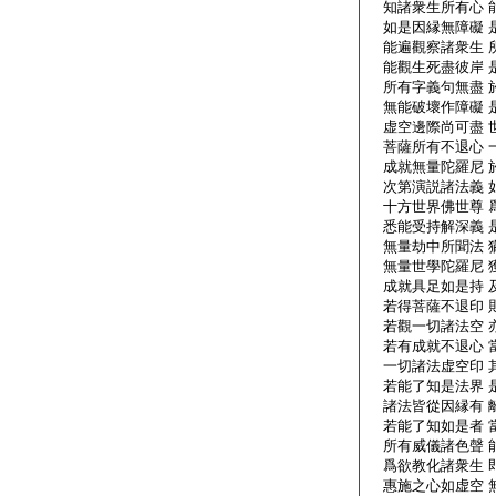
知諸衆生所有心 
如是因縁無障礙 
能遍觀察諸衆生 
能觀生死盡彼岸 
所有字義句無盡 
無能破壞作障礙 
虚空邊際尚可盡 
菩薩所有不退心 
成就無量陀羅尼 
次第演説諸法義 
十方世界佛世尊 
悉能受持解深義 
無量劫中所聞法 
無量世學陀羅尼 
成就具足如是持 
若得菩薩不退印 
若觀一切諸法空 
若有成就不退心 
一切諸法虚空印 
若能了知是法界 
諸法皆從因縁有 
若能了知如是者 
所有威儀諸色聲 
爲欲教化諸衆生 
惠施之心如虚空 