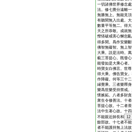
一切諸佛世界修念處
法。修七覺分遠離一
無勝無上。無能見頂
有聽聞無入出處。大
數量平等無二。得大
天之所恭敬。成就無
慳悋破戒害心懈怠亂
得多聞。爲作安樂斷
佛智無礙智。無上智
大乘。説是法時。萬
藐三菩提心。既發心
能發如是大乘心者。
時寶女白佛言。世尊
得大乘。佛告寶女。
作障礙。何等三十二
縁覺乘。三者樂釋身
樂爲世樂受持禁戒。
懷嫉妬。八者多財貪
衆生令修善法。十者
菩提心故。十二者畏
法中生著心故。十四
不能親近師長和
12
餘部故。十七者不能
者不能護持無上法故