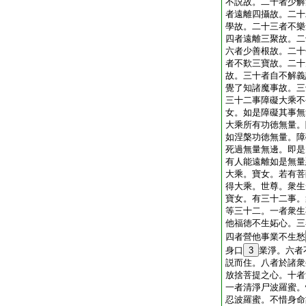
不説故。二十者少解
者遠離四攝故。二十
學故。二十三者不樂
四者遠離三聚故。二
六者少善根故。二十
者不歎三寶故。二十
故。三十者自不解義
覺了知諸魔事故。三
三十二事障礙大乘不
女。如是障礙其事無
大乘所有功徳無量。
如涅槃功徳無量。障
死過無量無邊。即是
有人能遠離如是無量
大乘。寶女。若有菩
得大乘。世尊。衆生
寶女。有三十二事。
等三十二。一者衆生
他福徳不生妬心。三
四者營他事業不生愁
身口
3
業淨。六者
説而住。八者於諸衆
放捨菩提之心。十者
一者清淨尸波羅蜜。
忍波羅蜜。不惜身命