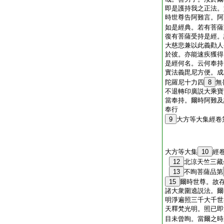
即是護持我之正法。
時世尊告阿難言。阿
如是經典。若有菩薩
復有菩薩受持是經。
大慈悲兼以此義勸人
於彼。亦能速疾獲得
是經何名。云何奉持
實法義毘尼方便。成
陀羅尼十力四
8
無
不退轉印廣説大乘寶
當奉持。爾時阿難及
奉行
9
大方等大集經卷
大方等大集
10
經
12
北涼天竺三藏
13
不眴菩薩品第
15
爾時世尊。故
諸大衆圍遶説法。爾
明淨遍照三千大千世
天釋梵光明。照已即
目未曾眴。當爾之時