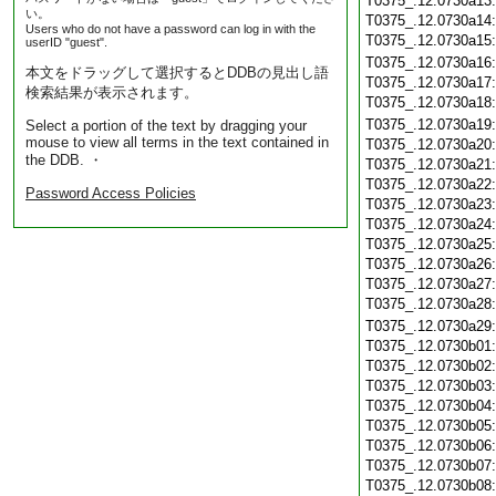
T0375_.12.0730a13
い。
T0375_.12.0730a14
Users who do not have a password can log in with the
T0375_.12.0730a15
userID "guest".
T0375_.12.0730a16
本文をドラッグして選択するとDDBの見出し語
T0375_.12.0730a17
検索結果が表示されます。
T0375_.12.0730a18
T0375_.12.0730a19
Select a portion of the text by dragging your
mouse to view all terms in the text contained in
T0375_.12.0730a20
the DDB. ・
T0375_.12.0730a21
T0375_.12.0730a22
Password Access Policies
T0375_.12.0730a23
T0375_.12.0730a24
T0375_.12.0730a25
T0375_.12.0730a26
T0375_.12.0730a27
T0375_.12.0730a28
T0375_.12.0730a29
T0375_.12.0730b01
T0375_.12.0730b02
T0375_.12.0730b03
T0375_.12.0730b04
T0375_.12.0730b05
T0375_.12.0730b06
T0375_.12.0730b07
T0375_.12.0730b08