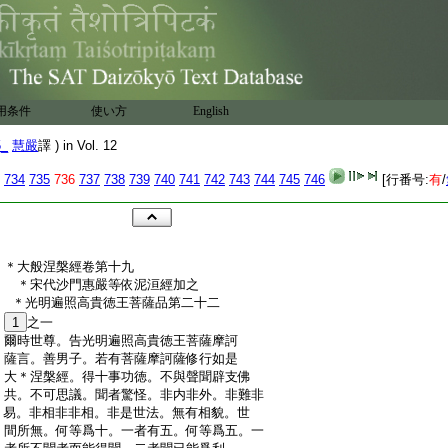
用条件
使い方
English
5_
慧嚴
譯 ) in Vol. 12
734
735
736
737
738
739
740
741
742
743
744
745
746
[行番号:
有
/
:
＊大般涅槃經卷第十九
:
＊宋代沙門惠嚴等依泥洹經加之
:
＊光明遍照高貴徳王菩薩品第二十二
:
1
之一
:
爾時世尊。告光明遍照高貴徳王菩薩摩訶
:
薩言。善男子。若有菩薩摩訶薩修行如是
:
大＊涅槃經。得十事功徳。不與聲聞辟支佛
:
共。不可思議。聞者驚怪。非内非外。非難非
:
易。非相非非相。非是世法。無有相貌。世
:
間所無。何等爲十。一者有五。何等爲五。一