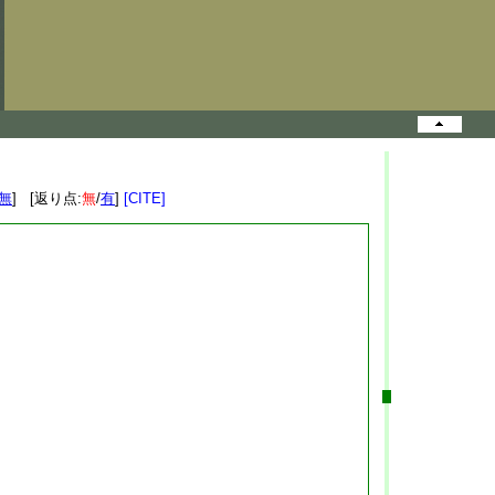
無
] [返り点:
無
/
有
]
[CITE]