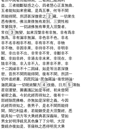
:
者所不聞者而能得聞。二者聞已能爲利
:
益。三者能斷疑惑之心。四者慧心正直無曲。
:
五者能知如來密藏。是爲五事。何等不聞
:
而能得聞。所謂甚深微密之
2
藏。一切衆生
:
悉有佛性。佛法衆僧無有差別。三寶性相
:
常樂我淨。一切諸佛無有畢竟入涅槃者。
:
常住
3
無變。如來涅槃非有非無。非有爲非
:
無爲。非有漏非無漏。非色非不色。非名
:
非不名非相非不相。非有非不有。非物
:
非不物。非因非果。非待非不待。非明非
:
闇。非出非不出。非常非不常。非斷非不
:
斷。非始非終。非過去非未來。非現在。非
:
陰非不陰。非入非不入。非界非不界。非
:
十二因縁非不十二因縁。如是等法甚深微
:
密。昔所不聞而能得聞。復有不聞。所謂一
:
切外道經書。四毘陀論･毘伽羅論･衞世師論･
:
迦毘羅論･一切呪術醫方
4
伎藝。日月
5
薄蝕
:
星宿運變。圖書讖記如是等經。初未曾聞
:
祕密之義。今於此經而得知之。復有十一
:
部經除毘佛略。亦無如是深密之義。今因
:
此經而得知之。善男子。是名不聞而能得
:
聞。聞已利益者。若能聽受是大涅槃經。悉
:
能具知一切方等大乘經典甚深義味。譬如
:
男女於明淨鏡見其色像了了分明。大涅
:
槃鏡亦復如是。菩薩執之悉得明見大乘