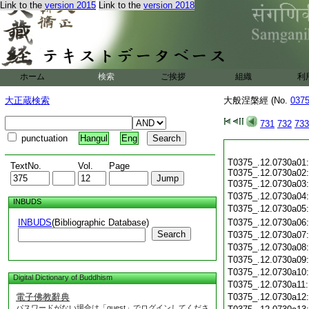
Link to the
version 2015
Link to the
version 2018
ホーム
検索
ご挨拶
組織
利
大正蔵検索
大般涅槃經 (No.
037
731
732
733
punctuation
Hangul
Eng
T0375_.12.0730a01:
TextNo.
Vol.
Page
T0375_.12.0730a02:
T0375_.12.0730a03
T0375_.12.0730a04
INBUDS
T0375_.12.0730a05
INBUDS
(Bibliographic Database)
T0375_.12.0730a06
Search
T0375_.12.0730a07
T0375_.12.0730a08
T0375_.12.0730a09
T0375_.12.0730a10
Digital Dictionary of Buddhism
T0375_.12.0730a11
電子佛教辭典
T0375_.12.0730a12
パスワードがない場合は「guest」でログインしてくださ