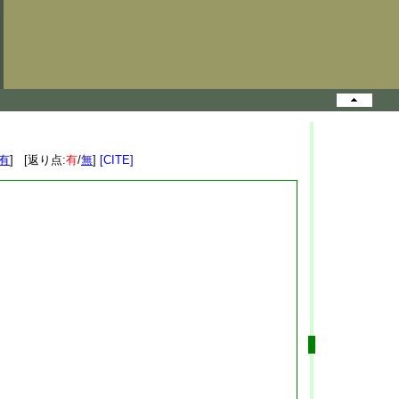
有
] [返り点:
有
/
無
]
[CITE]