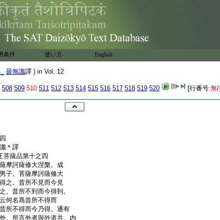
用条件
使い方
English
4_
曇無讖
譯 ) in Vol. 12
508
509
510
511
512
513
514
515
516
517
518
519
520
[行番号:
無
/
四
無讖＊譯
王菩薩品第十之四
薩摩訶薩修大涅槃。成
男子。菩薩摩訶薩修大
得之。昔所不見而今見
之。昔所不到而今得到。
云何名爲昔所不得而
昔所不得而今乃得。通有
外。所言外者與外道共。内