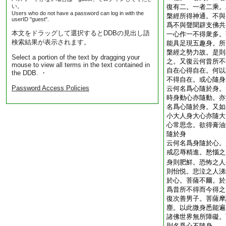
い。
復有二。一者二乘。
Users who do not have a password can log in with the
槃經所得神通。不與
userID "guest".
爲不與聲聞辟支佛共
本文をドラッグして選択するとDDBの見出し語
一心作一不得衆多。
検索結果が表示されます。
能具足現五趣身。所
槃經之勢力故。是則
Select a portion of the text by dragging your
之。又復云何昔所不
mouse to view all terms in the text contained in
自在心得自在。何以
the DDB. ・
不得自在。或心隨身
Password Access Policies
云何名爲心隨於身。
時身動心亦隨動。亦
名爲心隨於身。又如
小大人身大心亦隨大
心常思念。欲得膏油
隨於身
云何名爲身隨於心。
戒忍辱精進。愁惱之
身則肥鮮。恐怖之人
則怡悦。悲泣之人涕
於心。菩薩不爾。於
爲昔所不得而今得之
復次善男子。菩薩摩
塵。以此微身悉能遍
諸佛世界無所障礙。
則名爲心不隨身