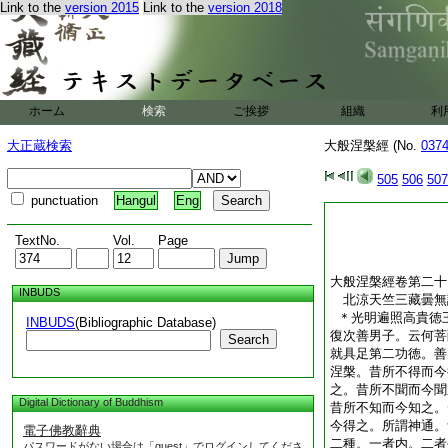
Link to the
version 2015
Link to the
version 2018
ホーム
検索
ご挨拶
組織
利
大正蔵検索
大般涅槃經 (No.
037
505
506
507
punctuation
Hangul
Eng
TextNo.
Vol.
Page
大般涅槃經卷第二十
INBUDS
北涼天竺三藏曇
＊光明遍照高貴徳
INBUDS
(Bibliographic Database)
復次善男子。云何菩
Search
就具足第二功徳。善
涅槃。昔所不得而今
之。昔所不聞而今聞
Digital Dictionary of Buddhism
昔所不知而今知之。
今得之。所謂神通。
電子佛教辭典
二種。一者内。二者
パスワードがない場合は「guest」でログインしてくださ