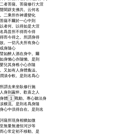
二者菩薩。菩薩修行大涅
聲聞辟支佛共。云何名
。二乘所作神通變化
菩薩不爾於一心中則
以者何。以得如是大涅
名爲昔所不得而今得
得而今得之。所謂身得
故。一切凡夫所有身心
或身隨心
譬如醉人酒在身中。爾
如身懶心亦隨懶。是則
嬰兒其身稚小心亦隨
。又如有人身體麁澁。
潤漬令軟。是則名爲心
所謂去來坐臥修行施
人身則羸悴。歡喜之人
身體
1
戰動。專心聽法身
涙横流。是則名爲身隨
身心中倶得自在。是則名
訶薩所現身相猶如微
至無量無邊恒河沙等
而心常定初不移動。是