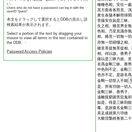
い。
種種色相。安住一處
Users who do not have a password can log in with the
其方面各各而見。演
userID "guest".
衆生各隨本解而得聞
本文をドラッグして選択するとDDBの見出し語
菩薩安住如是三昧。
検索結果が表示されます。
生之相。雖見男女無
色相。乃至見識亦無
Select a portion of the text by dragging your
相。雖見一切無一切
mouse to view all terms in the text contained in
亦無一切煩惱之相。
the DDB. ・
雖見菩提無菩提相。
Password Access Policies
相。何以故。善男子
薩以是三昧力故。見
名爲金剛三昧。善男
中色則不定。金剛三
色亦不定。是故名爲
金剛一切世人不能
是。所有功徳一切人
金剛三昧。善男子。
遠離貧窮困苦惡鬼邪
如是。得是三昧則能
毒。是故復名金剛三
具足成就第六功徳
大般涅槃經卷第二十