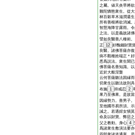
之屬。値天炎旱將欲
難陀憐愍衆生。從大
林百穀草木滋潤還生
所有善根將欲消滅。
智慧海降甘露雨。令
之法。以是義故諸佛
譬如良醫善八種術。
正
12
好醜錢財寶
良醫。諸佛菩薩亦復
病不觀種姓端正＊好
悉爲説法。衆生聞已
佛菩薩名善知識。以
近於大般涅槃
云何菩薩聽法因縁而
切衆生以聽法故則具
布施
1
持戒忍
2
果乃至佛果。是故當
因縁勢力。善男子。
至他國市易所須。示
誡之。若遇婬女愼莫
命及以財寶。弊惡之
父之教勅。身心
4
爲諸衆生敷演法要亦
四部衆諸道通塞。是