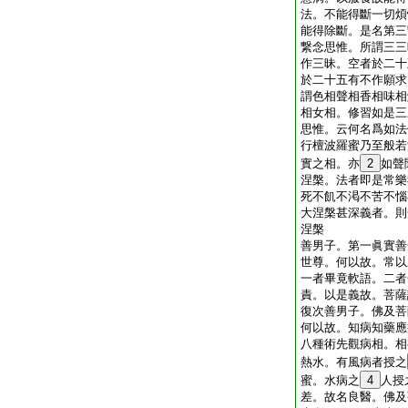
法。不能得斷一切煩
能得除斷。是名第三
繋念思惟。所謂三三
作三昧。空者於二十
於二十五有不作願求
謂色相聲相香相味相
相女相。修習如是三
思惟。云何名爲如法
行檀波羅蜜乃至般若
實之相。亦
2
如聲
涅槃。法者即是常樂
死不飢不渇不苦不惱
大涅槃甚深義者。則
涅槃
善男子。第一眞實善
世尊。何以故。常以
一者畢竟軟語。二者
責。以是義故。菩薩
復次善男子。佛及菩
何以故。知病知藥應
八種術先觀病相。相
熱水。有風病者授之
蜜。水病之
4
人授
差。故名良醫。佛及