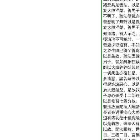
諸惡具足善法。以是
於大般涅槃。善男子
不明了。聽法明鏡亦
善惡明了無翳以是義
於大般涅槃。善男子
知道路。有人示之。
獲諸珍不可稱計。一
善處採取道寶。不知
之衆生隨已得至善處
以是義故。聽法因縁
男子。譬如醉象狂騃
師以大鐵鈎鈎斲其頂
一切衆生亦復如是。
多造惡。諸菩薩等以
得起造諸惡心。以是
於大般涅槃。是故我
子專心聽受十二部經
以是修習七覺分故。
聽法故須陀洹人離諸
長者身遇重病心大愁
洹有四功徳十種慰喩
以是義故。聽法因縁
以故。開法眼故。世
目。三者二目。言無