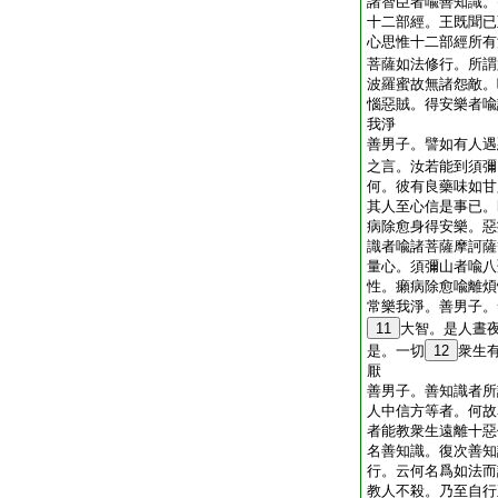
諸智臣者喩善知識。
十二部經。王既聞已
心思惟十二部經所有
菩薩如法修行。所謂
波羅蜜故無諸怨敵。
惱惡賊。得安樂者喩
我淨
善男子。譬如有人遇
之言。汝若能到須彌
何。彼有良藥味如甘
其人至心信是事已。
病除愈身得安樂。惡
識者喩諸菩薩摩訶薩
量心。須彌山者喩八
性。癩病除愈喩離煩
常樂我淨。善男子。
11
大智。是人晝
是。一切
12
衆生
厭
善男子。善知識者所
人中信方等者。何故
者能教衆生遠離十惡
名善知識。復次善知
行。云何名爲如法而
教人不殺。乃至自行