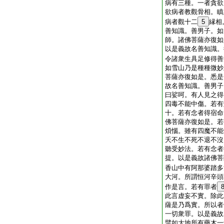
病有三種。一者貪欲
欲病者教觀骨相。瞋
病者觀十二
5
縁相
善知識。善男子。如
師。諸佛菩薩亦復如
以是義故名善知識。
令諸衆生具足修得善
如雪山乃是種種微妙
菩薩亦復如是。悉是
故名善知識。善男子
曰娑呵。有人見之得
四毒不能中傷。若有
十。若有念者得宿命
佛菩薩亦復如是。若
煩惱。雖有四魔不能
夭不生不死不退不沒
聽受妙法。若有念者
提。以是義故諸佛菩
香山中有阿那婆踏多
大河。所謂恒河辛頭
作是言。若有罪者
此言虚妄不實。除此
薩是乃爲實。所以者
一切衆罪。以是義故
譬如大地所有藥木一