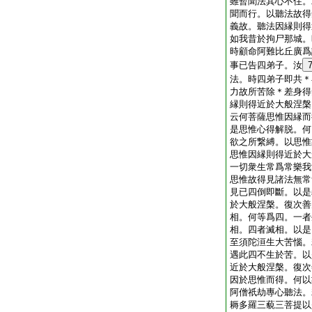
雖暫聞法其心不住。
聞而行。以聽法故得
義故。聽法因縁則得
如我昔於拘尸那城。
時顧命阿難比丘廣爲
事已告四弟子。汝
法。時四弟子即共＊
力故所苦除＊差身得
縁則得近於大般涅槃
云何菩薩思惟因縁而
是思惟心得解脱。何
欲之所繋縛。以思惟
思惟因縁則得近於大
一切衆生常爲常樂我
思惟故得見諸法無常
見已四倒即斷。以是
於大般涅槃。復次善
相。何等爲四。一者
相。四者滅相。以是
至須陀洹生大苦惱。
遇此四不生於苦。以
近於大般涅槃。復次
因於思惟而得。何以
阿僧祇劫專心聽法。
耨多羅三藐三菩提以