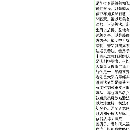
是則得名爲眞善知識
修行菩提。以是義故
信戒布施多聞智慧。
聞智慧。復以是義名
法故。何等善法。所
生而求於樂。見他有
純善之事。以是義故
善男子。如空中月從
増長。善知識者亦復
法増長善法。善男子
未有戒定慧解脱解脱
足者則得増廣。何以
因是親近復得了達十
能聽是十二部經甚深
者則是大乘方等經典
眞聽法者即是聽受大
有佛性如來畢竟不般
聽法。專心聽法名八
欲瞋恚愚癡故名聽法
以此諸空於一切法不
初發心。乃至究竟阿
以因初心得大涅槃。
修習故得大涅槃
善男子。譬如病人雖
愈病。以服食故能得