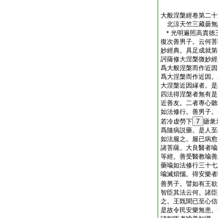
大般涅槃經卷第二十
北涼天竺三藏曇
＊光明遍照高貴徳
復次善男子。云何菩
妙經典。具足成就第
訶薩修大涅槃微妙經
爲大般涅槃而作近因
爲大涅槃而作近因。
大涅槃近因縁者。是
四法得涅槃者無有是
近善友。二者專心聽
如法修行。善男子。
若冷虚勞下
7
瘧衆
爲隨病説藥。是人至
如法服之。服已病愈
諸菩薩。大良醫者喩
等經。善受醫教喩善
藥喩如法修行三十七
喩滅煩惱。得安樂者
善男子。譬如有王欲
智臣其法云何。諸臣
之。王既聞已至心信
是故令民安樂無患。