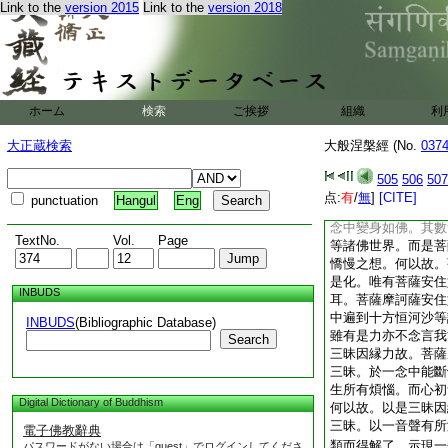
Link to the
version 2015
Link to the
version 2018
亦復如是。善男子。
山所有樹木叢林一切
三昧亦復如是。所有
滅。善男子。譬如金
不生念我能摧破。金
修已能破煩惱。終不
ホーム
検索
ご挨拶
組織
利
譬如大地能持萬物。
亦不念我能燒物。水
大正蔵検索
大般涅槃經 (No.
037
不念我能動物。空亦
復不生念言。我令衆
505
506
507
亦復如是。雖能滅除
点:
有
/
無
]
[CITE]
punctuation
Hangul
Eng
我能滅。若有菩薩安
念中變身如佛。其數
TextNo.
Vol.
Page
等諸佛世界。而是菩
憍慢之想。何以故。
是化。唯有菩薩安住
INBUDS
耳。菩薩摩訶薩安住
中遍到十方恒河沙等
INBUDS
(Bibliographic Database)
雖有是力亦不念言我
Search
三昧因縁力故。菩薩
三昧。於一念中能斷
生所有煩惱。而心初
Digital Dictionary of Buddhism
何以故。以是三昧因
三昧。以一音聲有所
電子佛教辭典
類而得解了。示現一
パスワードがない場合は「guest」でログインしてくださ