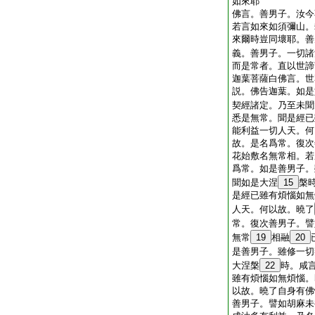
如來耶
佛言。善男子。汝今
若言如來如須彌山。
來爾時豈同壞耶。善
義。善男子。一切諸
而是常者。直以世諦
迦葉菩薩白佛言。世
説。佛告迦葉。如是
契經諸定。乃至未聞
悉是無常。聞是經已
能利益一切人天。何
故。是名爲常。復次
花始敷名無常相。若
爲常。如是善男子。
聞如是大涅
15
槃
是經已雖有煩惱如無
人天。何以故。曉了
常。復次善男子。譬
無常
19
相融
20
是善男子。雖修一切
大涅槃
22
時。咸
雖有煩惱如無煩惱。
以故。曉了自身有佛
善男子。譬如胡麻未