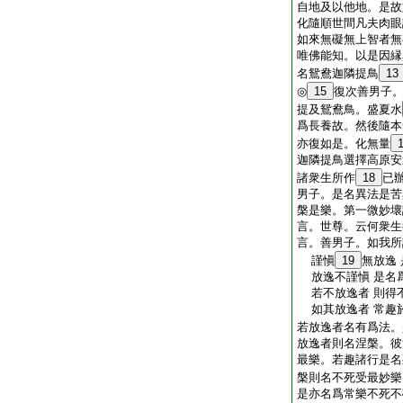
自地及以他地。是故
化隨順世間凡夫肉眼
如來無礙無上智者無
唯佛能知。以是因縁
名鴛鴦迦隣提鳥
13
◎
15
復次善男子
提及鴛鴦鳥。盛夏水
爲長養故。然後隨本
亦復如是。化無量
迦隣提鳥選擇高原安
諸衆生所作
18
已
男子。是名異法是苦
槃是樂。第一微妙壞
言。世尊。云何衆生
言。善男子。如我所
謹愼
19
無放逸
放逸不謹愼 是名
若不放逸者 則得
如其放逸者 常趣
若放逸者名有爲法。
放逸者則名涅槃。彼
最樂。若趣諸行是名
槃則名不死受最妙樂
是亦名爲常樂不死不