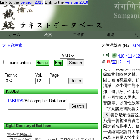
Link to the
version 2015
Link to the
version 2018
大乘經典。是故名沙
法令心歡喜。是故名
世尊離一切行。怪哉
呵。
4
者名曰
來祕藏。是故名＊
ホーム
検索
ご挨拶
組織
利
順世間有父母妻子。
魯流盧樓。如是四字
大正蔵検索
大般涅槃經 (No.
037
以對法。言對法者隨
410
411
412
現壞僧。化作種種形
点:
無
/
有
]
[CITE]
punctuation
Hangul
Eng
了達不應。於此而生
之行。以是故名魯流
吸氣舌根隨鼻之聲。
TextNo.
Vol.
Page
因舌齒而有差別。如
清淨。衆生佛性則不
INBUDS
淨。何以故。性本淨
則不同於陰入界也。
INBUDS
(Bibliographic Database)
菩薩等。以佛性故等
Search
半字於諸經書記論文
8
義皆是煩惱言説
乃是一切善法言説之
Digital Dictionary of Buddhism
惡之者名爲半人。修
一切經書記論皆因半
電子佛教辭典
來及正解脱入於半字
パスワードがない場合は「guest」でログインしてくださ