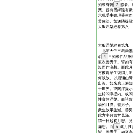
如來有憂
2
慼者。
葉。皆有因縁隨有衆
示現受生雖現受生而
常住法。如迦隣提鴛
大般涅槃經卷第八
大般涅槃經卷第九
北涼天竺三藏曇
◎
4
＊如來性品第
復次善男子。譬如有
沒而作沒想。而此月
方彼處衆生復謂月出
何以故。以須彌山障
出沒。如來應正遍知
千世界。或閻浮提示
生於閻浮提内。或閻
性實無涅槃。而諸衆
喩如月沒。善男子。
衆生故示生滅。善男
此方半月餘方見滿。
謂一日起初月想。見
滿想。而
5
此月性
減。善男子。如來亦