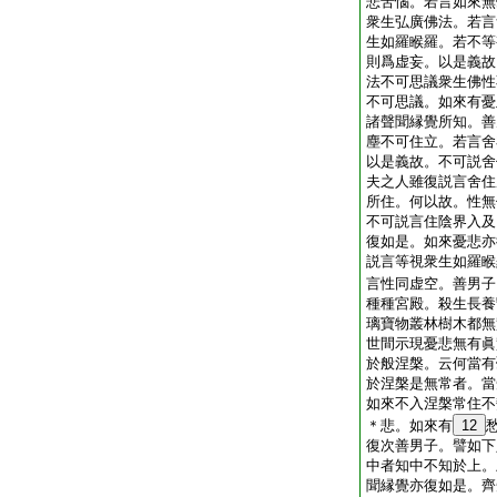
悲苦惱。若言如來無
衆生弘廣佛法。若言
生如羅睺羅。若不等
則爲虚妄。以是義故
法不可思議衆生佛性
不可思議。如來有憂
諸聲聞縁覺所知。善
塵不可住立。若言舍
以是義故。不可説舍
夫之人雖復説言舍住
所住。何以故。性無
不可説言住陰界入及
復如是。如來憂悲亦
説言等視衆生如羅睺
言性同虚空。善男子
種種宮殿。殺生長養
璃寶物叢林樹木都無
世間示現憂悲無有眞
於般涅槃。云何當有
於涅槃是無常者。當
如來不入涅槃常住不
＊悲。如來有
12
復次善男子。譬如下
中者知中不知於上。
聞縁覺亦復如是。齊