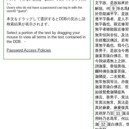
文字故。是故如來於
い。
Users who do not have a password can log in with the
解脱。何
9
等名爲
userID "guest".
於世能滅半字。是故
本文をドラッグして選択するとDDBの見出し語
逐半字義者。是人不
検索結果が表示されます。
無字義也。親近修習
無字者雖能親近修習
Select a portion of the text by dragging your
無常恒與非恒。及法
mouse to view all terms in the text contained in
非經魔説佛説。若有
the DDB. ・
逐無字義也。我今已
Password Access Policies
善男子。是故汝今應
迦葉菩薩白佛言。世
今我値遇無上之師。
讃迦葉。善哉善哉。
爾時佛告迦葉菩薩。
迦隣提。二名鴛鴦。
無常無我等法。亦復
迦葉菩薩白佛言。世
如彼鴛鴦迦隣提鳥
佛言。善男子。異法
常異法無常。異法是
異於麻麥。麻麥復異
其萌芽乃至
11
葉
用時乃名爲常。何以
迦
12
葉白佛言。