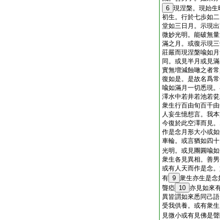
6
現涅槃。現始生
初生。行於七歩如二
堂如三日月。示現出
微妙光明。能破無量
滿之月。或復示現三
莊嚴而現涅槃喩如月
同。或見半月或見滿
實無増減蝕噉之者常
復如是。是故名爲常
喩如滿月一切悉現。
澤水中若井若池若瓫
衆生行百由旬百千由
人妄生憶想言。我本
今復於此空澤而見。
作是念月形大小或如
車輪。或言猶如四十
光明。或見團圓喩如
衆生各見異相。善男
或有人天而作是念。
有
9
衆生亦生是念
聾瘂
10
亦見如來
異皆謂如來悉同己語
受我供養。或有衆生
見微小或有見佛是聲