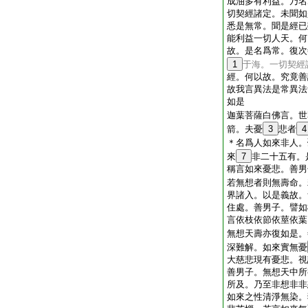
成油多有利益。乃名
切契經諸定。未聞如
悉是無常。聞是經已
能利益一切人天。何
故。是名爲常。復次
1
于海。一切契經
經。何以故。究竟善
故我言異法是常異法
如是
迦葉菩薩白佛言。世
箭。夫憂
3
悲者
4
＊名爲人如來非人。
來
7
非二十五有。
稱言如來憂悲。善男
若無想者則無壽命。
界諸入。以是義故。
住處。善男子。譬如
言依枝依節依莖依葉
無想天壽亦復如是。
深難解。如來實無憂
大慈悲現有憂悲。視
善男子。無想天中所
所及。乃至非想非非
如來之性清淨無染。