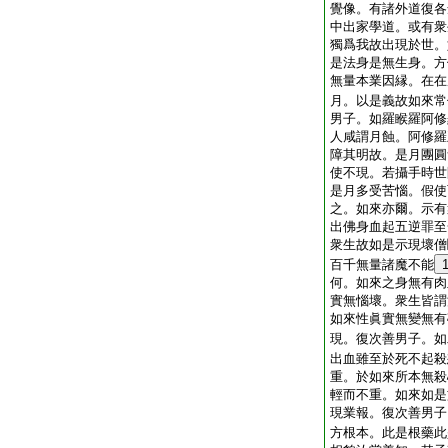
覺像。有諸外道復各
中出家學道。或有衆
獨爲我故出現於世。
是法身是無生身。方
無量本業因縁。在在
月。以是義故如來常
男子。如羅睺羅阿修
人咸謂月蝕。阿修羅
障其明故。是月團圓
使不現。若攝手時世
是月多受苦惱。假使
之。如來亦爾。示有
出佛身血起五逆罪至
衆生故如是示現壞僧
百千無量諸魔不能
何。如來之身無有肉
實無惱壞。衆生皆謂
如來性眞實無變無有
現。復次善男子。如
出血雖至於死不起殺
重。於如來所本無殺
輕而不重。如來如是
現業報。復次善男子
方根本。此是根藥此