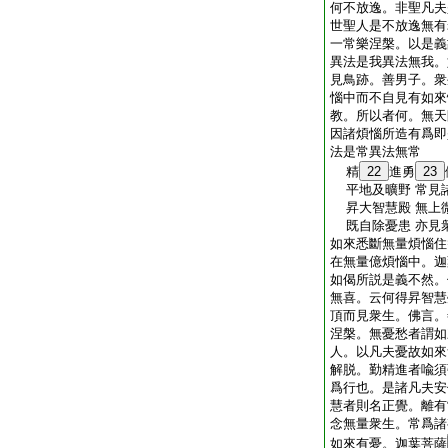
何不放逸。非聖凡夫
世聖人是不放逸無有
一常樂涅槃。以是義
異法是我異法無我。
見鳥跡。善男子。衆
惱中而不自見有如來
教。所以者何。無天
因諸煩惱所造有爲即
法是常異法無常
精
22
進勇
23
平地及曠野 常見
昇大智慧殿 無上
既自除憂患 亦見
如來悉斷無量煩惱住
在無量億煩惱中。迦
如偈所説是義不然。
無喜。云何得昇智慧
頂而見衆生。佛言。
涅槃。無憂愁者謂如
人。以凡夫憂故如來
解脱。勤精進者喩須
爲行也。是諸凡夫安
慧者則名正覺。離有
念無量衆生。常爲諸
如來有憂。迦葉菩薩