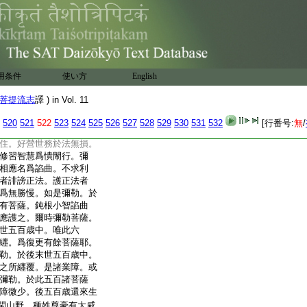
能於僧衆離諸過失。彌
福田爲施不望報。求
4
恩
恭敬利養爲志樂清淨。
彌勒。我不説言。分別
敬者名爲聽法。樂著世
5
受法。彌勒。我不説言。於
用条件
使い方
English
出離生死。多執著者爲
説言。於菩提分住有所
菩提流志
譯 ) in Vol. 11
。我不説言。無勢力者忍
忍辱甲。少煩惱者名律
520
521
522
523
524
525
526
527
528
529
530
531
532
[行番号:
無
/
如説修行。彌勒。我不説
住。好營世務於法無損。
修習智慧爲憒閙行。彌
相應名爲諂曲。不求利
者誹謗正法。護正法者
爲無勝慢。如是彌勒。於
有菩薩。鈍根小智諂曲
應護之。爾時彌勒菩薩。
世五百歳中。唯此六
纒。爲復更有餘菩薩耶。
勒。於後末世五百歳中。
之所纒覆。是諸業障。或
彌勒。於此五百諸菩薩
障微少。後五百歳還來生
閈山野。種姓尊豪有大威