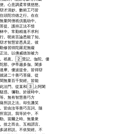
便。心意調柔常懷慈愍。
辯才清妙。數術工巧皆
住頭陀功徳之行。在在
無量阿僧祇倶胝劫中。
菩提。護持正法不惜
林中。常勤精進不求利
行。呪術言論悉能了知。
辯才智慧皆悉具足。彼
勤修習得陀羅尼無礙
正法。以佛威徳加被力
。祇夜。
2
受記。伽陀。優
陀那。伊帝越多伽。闍多
達摩。優波提舍。皆得辯
彼諸二十善巧菩薩。從
聞無量百千契經。皆能
此法門。從某和
3
上阿闍
疑惑。彌勒。於彼時中。
等。無有智慧善巧方
薩所説之法。却生譏笑
。皆由汝等善巧言詞。隨
所宣説。我等於中。不
勒。當爾之時。無量衆
。捨之而去。互相謂言。
多諸邪説。不依契經。不