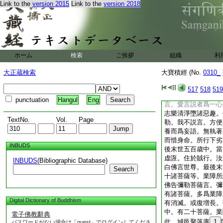
Link to the
version 2015
Link to the
version 2018
善説法。與俗交雜。
勒。我不説言。簡勝
報者爲善攝諸事。求
多妄計者以爲出家。
彼我名樂持戒。不尊
典呪詛言論。以爲
ホーム
検索
ご挨拶
組織
利
諸空性無勝解者。能
離諸行。彌勒。我不
大正蔵検索
大寶積經 (No.
0310_
得。名爲證智。彌勒
辱成就。無嬈觸者被
517
518
519
儀清淨。邪方便者爲
punctuation
Hangul
Eng
言。愛言説者爲一心
志樂清淨墮諸惡趣。
TextNo.
Vol.
Page
勒。我不説言。方便
養而爲妄語。無執著
而惜身命。所行下劣
INBUDS
後末世五百歳中。當
虚誑。住於賊行。汝
INBUDS
(Bibliographic Database)
白佛言世尊。最後末
Search
十諸菩薩等。業障所
佛告彌勒菩薩言。彌
有諸菩薩。多爲業障
Digital Dictionary of Buddhism
有消滅。或復増長。
中。有二十菩薩。業
電子佛教辭典
此。城邑聚落廛
1
パスワードがない場合は「guest」でログインしてくださ