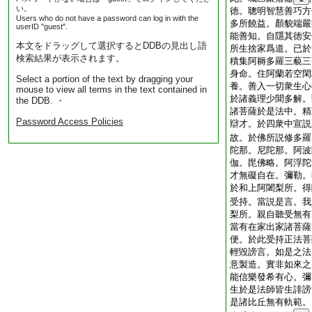
い。
徳。聰明智慧善巧方
Users who do not have a password can log in with the
多所饒益。顏貌端嚴
userID "guest".
能善知。自隱其徳安
本文をドラッグして選択するとDDBの見出し語
所生捨家爲道。已於
検索結果が表示されます。
積集阿耨多羅三藐三
身命。住阿蘭若空閑
Select a portion of the text by dragging your
養。善入一切衆生心
mouse to view all terms in the text contained in
於諸義理少聞多解。
the DDB. ・
諸菩薩於是法中。精
Password Access Policies
辯才。於四衆中宣説
故。於佛所説修多羅
陀那。尼陀那。阿波
伽。毘佛略。阿浮陀
才無礙自在。彌勒。
於和上阿闍梨所。得
受持。當説是言。我
梨所。親自聽受無有
當有在家出家諸菩薩
便。於此受持正法菩
輕毀謗言。如是之法
意製造。實非如來之
能信樂發希有心。彌
生於是法師皆生誹謗
是諸比丘無有軌範。