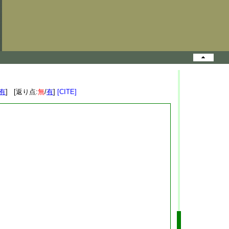
有
] [返り点:
無
/
有
]
[CITE]