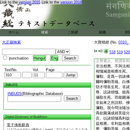
Link to the
version 2015
Link to the
version 2018
等。有信順心。當於
想。亦於是人聽受其
當知皆是一切如來之
實之語。彌勒。若有
説。不生尊重恭敬之
彼一切諸佛如來所説
ホーム
検索
ご挨拶
組織
利
法已作壞法業。作壞
勒。若有淨信諸善男
大正蔵検索
大寶積經 (No.
0310_
業因縁者。不以憎嫉
人過失故而於法生過
518
519
520
法亦怨。彌勒。云何
punctuation
Hangul
Eng
之所遮止。所謂非利
非法相應。不與法相
TextNo.
Vol.
Page
相惱滅盡相應生死。
彌勒。是爲一切諸佛
爾時彌勒菩薩。白佛
INBUDS
辯才増長生死。非諸
尊。説諸煩惱。能爲
INBUDS
(Bibliographic Database)
攝取生死。而能圓滿
Search
非如來之所説耶。佛
彌勒。我今問汝隨汝
爲欲圓滿成就菩提分
Digital Dictionary of Buddhism
言。以諸煩惱爲利益
益相應。非利益相應
電子佛教辭典
應。彌勒菩薩。白佛
パスワードがない場合は「guest」でログインしてくださ