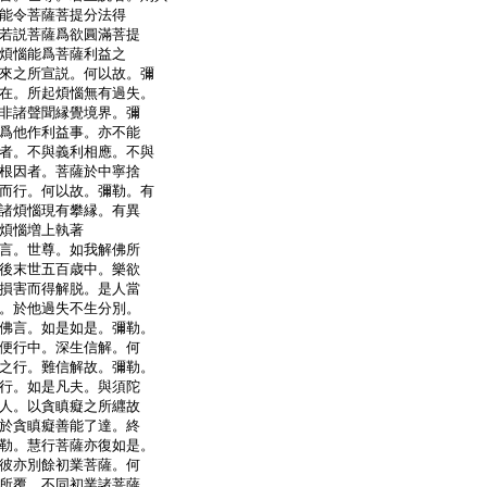
能令菩薩菩提分法得
若説菩薩爲欲圓滿菩提
煩惱能爲菩薩利益之
來之所宣説。何以故。彌
在。所起煩惱無有過失。
非諸聲聞縁覺境界。彌
爲他作利益事。亦不能
者。不與義利相應。不與
根因者。菩薩於中寧捨
而行。何以故。彌勒。有
諸煩惱現有攀縁。有異
煩惱増上執著
言。世尊。如我解佛所
後末世五百歳中。樂欲
損害而得解脱。是人當
。於他過失不生分別。
佛言。如是如是。彌勒。
便行中。深生信解。何
之行。難信解故。彌勒。
行。如是凡夫。與須陀
人。以貪瞋癡之所纒故
於貪瞋癡善能了達。終
勒。慧行菩薩亦復如是。
彼亦別餘初業菩薩。何
所覆。不同初業諸菩薩