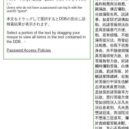
い。
義利相應與法相應。
Users who do not have a password can log in with the
圓滿故。佛言彌勒。
userID "guest".
分故攝取生死。説諸
本文をドラッグして選択するとDDBの見出し語
事。如是辯才諸佛如
検索結果が表示されます。
勒。此諸菩薩得法自
是爲菩薩善巧方便。
Select a portion of the text by dragging your
勒。若有煩惱。不能
mouse to view all terms in the text contained in
滿菩提分法。而發起
the DDB. ・
法相應。但爲下劣善
Password Access Policies
身命。亦不隨彼煩惱
異菩薩得智力故。於
菩薩無智力故。於諸
爾時彌勒菩薩。白佛
説義。若諸菩薩。於
離諸業障纒縛。自無
於菩薩行中深生信解
志求如來眞實功徳。
是故當於諸菩薩等方
以故。慧行菩薩方便
譬如須陀洹人示凡夫
洹位各差別。凡夫愚
墮諸惡道。而須陀洹
不墮落三惡道耳。彌
於貪瞋癡習氣未斷。
以故。其心不爲煩惱