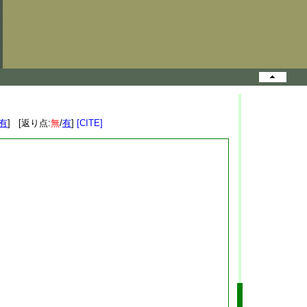
有
] [返り点:
無
/
有
]
[CITE]