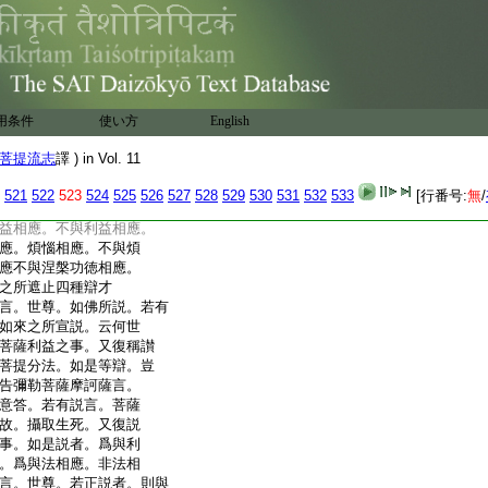
是人而生佛想。作教師
法。何以故。是人所説。
所宣説。一切諸佛誠
誹謗此四辯才。言非佛
心。是人以怨憎故。於
辯才。皆生誹謗。誹謗
用条件
使い方
English
法已當墮惡道。是故彌
子。爲欲解脱誹謗正法
菩提流志
譯 ) in Vol. 11
人故而憎嫉於法。不以
。不以於人怨故而於
521
522
523
524
525
526
527
528
529
530
531
532
533
[行番号:
無
/
名爲四種辯才一切諸佛
益相應。不與利益相應。
應。煩惱相應。不與煩
應不與涅槃功徳相應。
之所遮止四種辯才
言。世尊。如佛所説。若有
如來之所宣説。云何世
菩薩利益之事。又復稱讃
菩提分法。如是等辯。豈
告彌勒菩薩摩訶薩言。
意答。若有説言。菩薩
故。攝取生死。又復説
事。如是説者。爲與利
。爲與法相應。非法相
言。世尊。若正説者。則與