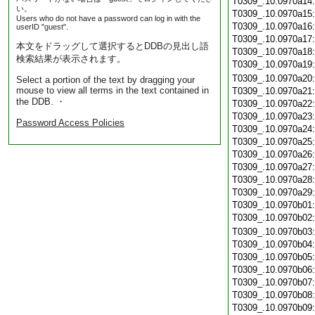
T0309_.10.0970a14
い。
T0309_.10.0970a15
Users who do not have a password can log in with the
T0309_.10.0970a16
userID "guest".
T0309_.10.0970a17
本文をドラッグして選択するとDDBの見出し語
T0309_.10.0970a18
検索結果が表示されます。
T0309_.10.0970a19
T0309_.10.0970a20
Select a portion of the text by dragging your
mouse to view all terms in the text contained in
T0309_.10.0970a21
the DDB. ・
T0309_.10.0970a22
T0309_.10.0970a23
Password Access Policies
T0309_.10.0970a24
T0309_.10.0970a25
T0309_.10.0970a26
T0309_.10.0970a27
T0309_.10.0970a28
T0309_.10.0970a29
T0309_.10.0970b01
T0309_.10.0970b02
T0309_.10.0970b03
T0309_.10.0970b04
T0309_.10.0970b05
T0309_.10.0970b06
T0309_.10.0970b07
T0309_.10.0970b08
T0309_.10.0970b09