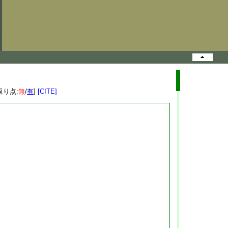
返り点:
無
/
有
]
[CITE]