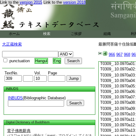
Link to the
version 2015
Link to the
version 2018
T0309_.10.0969c19
T0309_.10.0969c20
T0309_.10.0969c21
T0309_.10.0969c22
T0309_.10.0969c23
T0309_.10.0969c24
ホーム
検索
ご挨拶
組織
利
T0309_.10.0969c25
T0309_.10.0969c26
大正蔵検索
最勝問菩薩十住除垢斷結
T0309_.10.0969c27
T0309_.10.0969c28
966
967
968
96
T0309_.10.0969c29
punctuation
Hangul
Eng
T0309_.10.0970a01
T0309_.10.0970a02
TextNo.
Vol.
Page
T0309_.10.0970a03
T0309_.10.0970a04
T0309_.10.0970a05
INBUDS
T0309_.10.0970a06
T0309_.10.0970a07
INBUDS
(Bibliographic Database)
T0309_.10.0970a08
Search
T0309_.10.0970a09
T0309_.10.0970a10
T0309_.10.0970a11
Digital Dictionary of Buddhism
T0309_.10.0970a12
T0309_.10.0970a13
電子佛教辭典
パスワードがない場合は「guest」でログインしてくださ