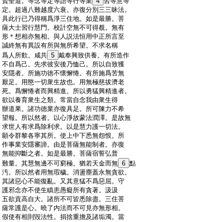
:
賢聖道。等念等定等語等行等業
4
習等意等
:
定。超過八難越度六衰。亦復分別三三昧法。
:
具此行已乃得稱爲淨三住地。如是最勝。菩
:
薩大士習行慧門。校計空無不可得覩。無有
:
形＊想相亦無相。與人説法恒用中正所言至
:
誠終無有異設有所與無所希望。不求名稱
:
爲人所歎。咸共
5
戴奉興致供養。有所造作
:
不自爲己。先求彼安後乃恤己。所以自致獲
:
安隱者。所施功徳不懷懈惓。有所施爲苦無
:
厭足。用愍一切衆生故也。用無極慈拔濟老
:
死。爲懈惓者而興精進。所以勇猛興精進者。
:
欲以養育衆生之類。常當自念我由衆生得
:
辦道果。諸功徳業亦復具足。所可陳力不希
:
望報。所以然者。以心淨故蒙法潤澤。是故無
:
求世人有求爲除利求。以是慧力護一切法。
:
願令群黎各寧其所。使上中下悉無怨恨。所
:
作事業安隱審諦。由是菩薩無能制者。亦復
:
無能抑斷之者。如是最勝。菩薩宿誓弘普
:
難量。其慧無邊不可窮極。猶若天金而無
6
點
:
汚。所以然者用無瑕穢。消盪塵蓋永無貪欲。
:
其諸惡心不能復亂。又其意猛不爲惡屈。守
:
護邪念亦不使生瞋恚愚癡所有貪著。汲汲
:
五欲貢高自大。諸所不可皆悉除盡。三住菩
:
薩常護是心。曉了内法而不可見亦無形相。
:
假使有相則毀法性。捐捨重擔及諸垢濁。當