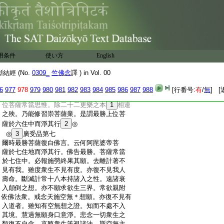
:
所從縁起。所見萬物皆有想求。別了其意而
:
無是非。雖不求者亦不永忘。是謂
14
習諦。不
:
與去來今現在事而倶同塵。亦不住中有僥
:
倖心。悉知消滅而無所有。是謂盡諦。欲致道
:
者了苦＊習盡。以八
15
十四聖所尊重神達之
:
智。除去縁縛猶豫結網。是謂盡諦。分別四諦
用条件
使い方
English
:
一切所現。善惡苦樂心知世間。悉了本末不
:
以爲求。雖不求望不取其證。是謂菩薩行於
經 (No.
0309_
竺佛念
譯 ) in Vol. 00
:
道諦。解了身空寂滅不起。
16
亦無殃釁亦不除
:
罪。無取無捨復無斷壞。無身不身不見施設
6
977
978
979
980
981
982
983
984
985
986
987
988
[行番号:
有
/
無
] [
:
有造作者。不在彼此亦無中間。如是最勝。上
:
位菩薩常當思惟。除二十二更樂之本
1
相連
:
之殃。乃能修習崇菩薩業。是謂最勝上位菩
:
薩於六住中而淨其行
2
◎
:
◎
3
廣受品第七
:
爾時最勝菩薩復白佛言。云何阿毘婆帝菩
:
薩於七住地而淨其行。佛告最勝。菩薩常當
:
於七住中。必報施勞終果其願。去離計著不
:
見有我。雖度衆生不見有度。亦復不見我人
:
壽命。斷滅計常十八本持諸入之性。遠諸衰
:
入顛倒之想。亦不願求欲生三界。常欲親附
:
依佛法衆。戒念天施空無＊想願。亦復不見有
:
入道者。雖知有空無想之證。知而不處不入
:
其境。慧過無願身口意淨。悲念一切衆生之
:
類復不自念。哀愍衆生等視諸法。斯空無主