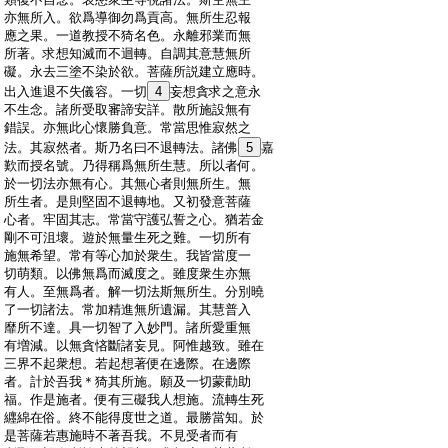
:
亦無所入。欲爲導御勿爲貢高。無所生忍報
:
應之果。一道教授不猗名色。永離邪業而無
:
所著。求想知滅而不迴轉。自調其意慧無所
:
礙。永去三塗不染於欲。菩薩所説建立應時。
:
出入進退不失儀容。一切
4
妄想貪求之意永
:
不生念。諸所受取審諦安詳。散所施設無有
:
錯誤。亦無此心懷勝負意。常當思惟寂然之
:
法。其寂然者。斯乃名曰不退轉法。諸佛
5
嘉
:
歎而授名號。乃得稱爲無所生慧。所以者何。
:
於一切法亦無有心。其無心者則無所生。無
:
所生者。是則堅固不退轉地。又初發意菩薩
:
心者。牢固其志。常當守護弘誓之心。猶若金
:
剛不可沮壞。遊於無量生死之難。一切所有
:
施無希望。常有等心加於衆生。我皆當度一
:
切萌類。以佛無爲而滅度之。雖度衆生亦無
:
有人。至無爲者。解一切法斯無所生。分別曉
:
了一切諸法。常加精進無所遺漏。其慧普入
:
靡所不達。具一切智了入妙門。諸所愛重無
:
有増減。以無貪悋斷諸妄見。阿惟越致。雖在
:
三界不起衆想。若起想著便在邊際。在邊際
:
者。計於吾我＊猗其所施。願及一切蒙勸助
:
福。作是施者。便有三礙我人想施。流轉生死
:
纒綿在俗。終不能得度世之道。最勝當知。於
:
是菩薩若惠施時不著吾我。不見受者而有