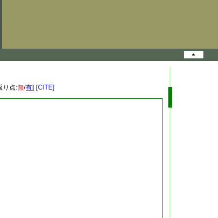
返り点:
無
/
有
]
[CITE]