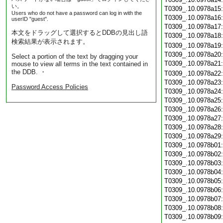
い。
T0309_.10.0978a15
Users who do not have a password can log in with the
T0309_.10.0978a16
userID "guest".
T0309_.10.0978a17
本文をドラッグして選択するとDDBの見出し語
T0309_.10.0978a18
検索結果が表示されます。
T0309_.10.0978a19
T0309_.10.0978a20
Select a portion of the text by dragging your
T0309_.10.0978a21
mouse to view all terms in the text contained in
the DDB. ・
T0309_.10.0978a22
T0309_.10.0978a23
Password Access Policies
T0309_.10.0978a24
T0309_.10.0978a25
T0309_.10.0978a26
T0309_.10.0978a27
T0309_.10.0978a28
T0309_.10.0978a29
T0309_.10.0978b01
T0309_.10.0978b02
T0309_.10.0978b03
T0309_.10.0978b04
T0309_.10.0978b05
T0309_.10.0978b06
T0309_.10.0978b07
T0309_.10.0978b08
T0309_.10.0978b09