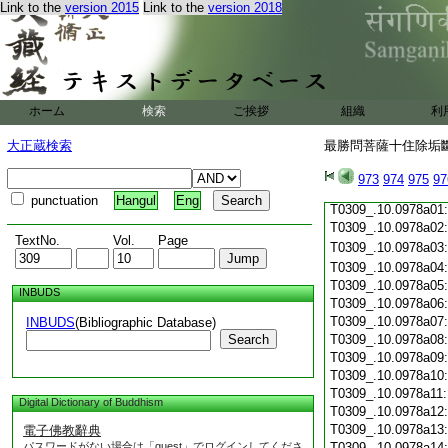
T0309_.10.0977c19
Link to the
version 2015
Link to the
version 2018
T0309_.10.0977c20
T0309_.10.0977c21
T0309_.10.0977c22
T0309_.10.0977c23
T0309_.10.0977c24
ホーム
検索
ご挨拶
組織
利
T0309_.10.0977c25
T0309_.10.0977c26
大正蔵検索
最勝問菩薩十住除垢斷結
T0309_.10.0977c27
T0309_.10.0977c28
973
974
975
97
T0309_.10.0977c29
punctuation
Hangul
Eng
T0309_.10.0978a01
T0309_.10.0978a02
TextNo.
Vol.
Page
T0309_.10.0978a03
T0309_.10.0978a04
T0309_.10.0978a05
INBUDS
T0309_.10.0978a06
T0309_.10.0978a07
INBUDS
(Bibliographic Database)
Search
T0309_.10.0978a08
T0309_.10.0978a09
T0309_.10.0978a10
T0309_.10.0978a11
Digital Dictionary of Buddhism
T0309_.10.0978a12
T0309_.10.0978a13
電子佛教辭典
パスワードがない場合は「guest」でログインしてくださ
T0309_.10.0978a14