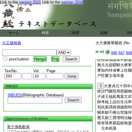
Link to the
version 2015
Link to the
version 2018
大覺寺沙門道章校勘
千福寺沙門大通證禪
太原府崇福寺沙門澄
千福寺沙門虚邃詳定
專知官右神策軍散兵
將兼押衙特進行鄧州
ホーム
検索
ご挨拶
組織
利
貢右神策軍護軍中尉
大正蔵検索
大方廣佛華嚴經 (No.
從興元元從雲麾將軍
軍知内侍省事上柱國
846
847
848
食邑三百戸臣霍仙鳴
punctuation
Hangul
Eng
左神策軍護軍中尉兼
興元元從驃騎大將軍
軍知内侍省事上柱國
TextNo.
Vol.
Page
戸臣竇文場等進
3
大唐貞元十四年
INBUDS
經沙門圓照用恩賜物
INBUDS
(Bibliographic Database)
子諸王福延萬葉文武
Search
師考妣上品往生法界
寫此新譯經填續西明
闕本願千佛出世隨侍
覺又願三寶増明法輪
Digital Dictionary of Buddhism
燈有情界窮茲願無盡
電子佛教辭典
元本終識
パスワードがない場合は「guest」でログインしてくださ