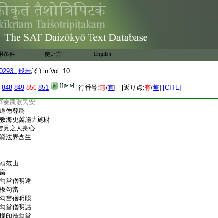
官僚陞遷祿位仍賛
用条件
使い方
English
攝扶宗弘教大師
永福大師
0293_
般若
譯 ) in Vol. 10
山河
848
849
850
851
[行番号:
無
/
有
] [返り点:
有
/
無
]
[CITE]
壽
軍奏凱歌民安
道徳尊爲
教海更冀施力施財
若見之人身心
資法界含生
頭范山
當
當僧明達
板勾當
當僧明照
當僧明詁
樣印造勾當