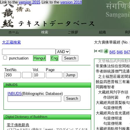
Link to the
version 2015
Link to the
version 2018
皇帝聖壽萬安
皇后同年
太子諸王千秋文武
大元帝師
大元國師
檐八上師
ホーム
検索
ご挨拶
組織
利
江淮諸路釋教都總
江淮諸路釋教都總統
大正蔵検索
大方廣佛華嚴經 (No.
彌増祿算伏願
堯天舜日大開一統
845
846
847
聖子神孫同衍千秋福
punctuation
Hangul
Eng
文登極品武列殊勳
常業佛法恒住世間相
TextNo.
Vol.
Page
帝者師統護僧門流通
之士福慧莊嚴若聞
饒益四恩普報三有遍
INBUDS
同圓種智者
大藏經局刋字作頭
INBUDS
(Bibliographic Database)
作頭何囦 作
Search
大藏經局措置梨板勾
勾當僧明秀 勾
大藏經局合造光選經
Digital Dictionary of Buddhism
勾當僧明達 勾
勾當僧明果 勾
電子佛教辭典
大藏經局點視刋板書
パスワードがない場合は「guest」でログインしてくださ