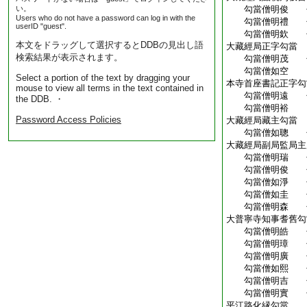
い。
勾當僧明俊 勾
Users who do not have a password can log in with the
勾當僧明禮 勾
userID "guest".
勾當僧明欽 勾
本文をドラッグして選択するとDDBの見出し語
大藏經局正字勾當
検索結果が表示されます。
勾當僧明茂 勾
勾當僧如空
Select a portion of the text by dragging your
本寺首座書記正字勾
mouse to view all terms in the text contained in
勾當僧明遠 勾
the DDB. ・
勾當僧明裕
Password Access Policies
大藏經局藏主勾當
勾當僧如聰 勾
大藏經局副局監局主
勾當僧明瑞 勾
勾當僧明俊 勾
勾當僧如淨 勾
勾當僧如圭 勾
勾當僧明森 勾
大普寧寺知事耆舊勾
勾當僧明皓 勾
勾當僧明璋 勾
勾當僧明廣 勾
勾當僧如熙 勾
勾當僧明吉 勾
勾當僧明實 勾
平江路化縁勾當