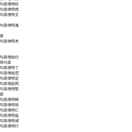
當僧明信
當僧明然
當僧明文
當僧明逸
當
當僧明本
當僧如衍
局勾當
當僧明了
當僧如思
當僧明定
當僧如照
當僧明堅
當
當僧明曉
當僧明祖
當僧明仁
當僧明益
當僧明戒
當僧明行