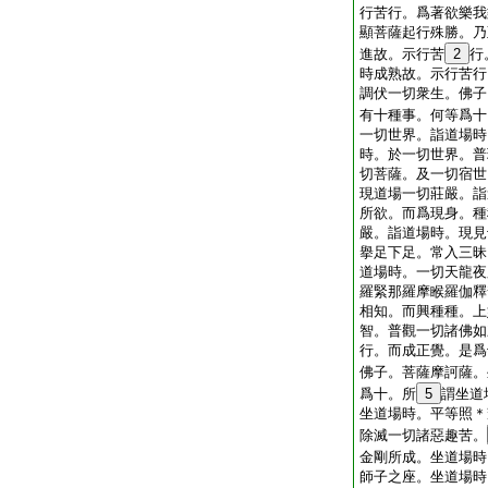
行苦行。爲著欲樂我
顯菩薩起行殊勝。乃
進故。示行苦
2
行
時成熟故。示行苦行
調伏一切衆生。佛子
有十種事。何等爲十
一切世界。詣道場時
時。於一切世界。普
切菩薩。及一切宿世
現道場一切莊嚴。詣
所欲。而爲現身。種
嚴。詣道場時。現見
擧足下足。常入三昧
道場時。一切天龍夜
羅緊那羅摩睺羅伽釋
相知。而興種種。上
智。普觀一切諸佛如
行。而成正覺。是爲
佛子。菩薩摩訶薩。
爲十。所
5
謂坐道
坐道場時。平等照＊
除滅一切諸惡趣苦。
金剛所成。坐道場時
師子之座。坐道場時