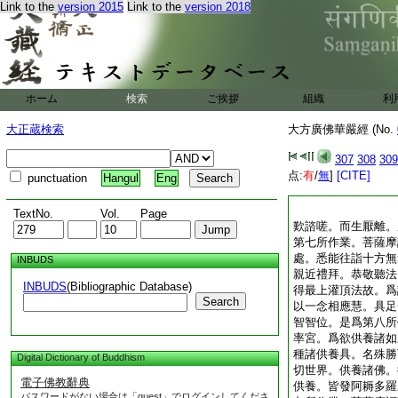
Link to the
version 2015
Link to the
version 2018
ホーム
検索
ご挨拶
組織
利
大正蔵検索
大方廣佛華嚴經 (No.
307
308
309
点:
有
/
無
]
[CITE]
punctuation
Hangul
Eng
TextNo.
Vol.
Page
歎諮嗟。而生厭離。
第七所作業。菩薩摩
處。悉能往詣十方無
INBUDS
親近禮拜。恭敬聽法
INBUDS
(Bibliographic Database)
得最上灌頂法故。爲
Search
以一念相應慧。具足
智智位。是爲第八所
率宮。爲欲供養諸如
種諸供養具。名殊勝
Digital Dictionary of Buddhism
切世界。供養諸佛。
電子佛教辭典
供養。皆發阿耨多羅
パスワードがない場合は「guest」でログインしてくださ