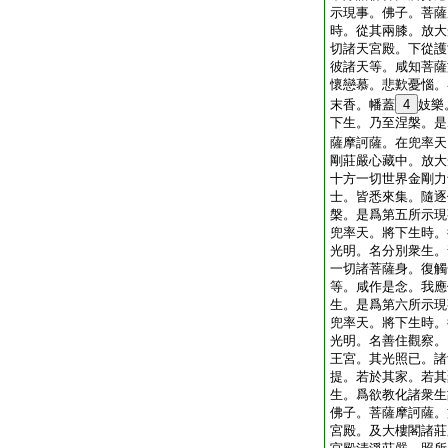
示現事。佛子。菩薩
時。從其兩膝。放大
切諸天宮殿。下從護
彼諸天等。咸知菩薩
懷戀慕。悲歎憂惱。
末香。幡蓋
4
妓樂
下生。乃至涅槃。是
薩摩訶薩。在兜率天
剛莊嚴心藏中。放大
十方一切世界金剛力
士。皆悉來集。隨逐
槃。是爲第五所示現
兜率天。將下生時。
光明。名分別衆生。
一切諸菩薩身。復觸
等。咸作是念。我應
生。是爲第六所示現
兜率天。將下生時。
光明。名善住觀察。
王宮。其光照已。諸
提。若於其家。若其
生。爲欲教化諸衆生
佛子。菩薩摩訶薩。
宮殿。及大樓閣諸莊