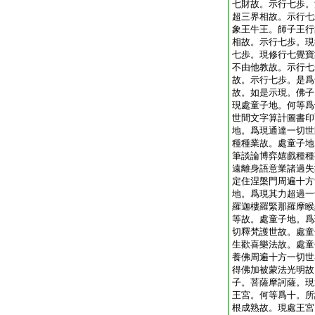
七財故。示行七歩。
超三界相故。示行七
象王牛王。師子王行
相故。示行七歩。現
七歩。現修行七覺寶
不由他教故。示行七
故。示行七歩。是爲
故。如是示現。佛子
現處童子地。何等爲
世間文字算計圖書印
地。爲現通達一切世
種種業故。處童子地
筆談論博弈嬉戲種種
遠離身語意業諸過失
定住涅槃門周遍十方
地。爲現其力超過一
羅迦樓羅緊那羅摩睺
等故。處童子地。爲
切釋梵護世故。處童
生歡喜樂法故。處童
養佛周遍十方一切世
得佛加被蒙法光明故
子。菩薩摩訶薩。現
王宮。何等爲十。所
根成熟故。現處王宮