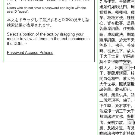
九所作業。菩薩摩訶
い。
邊如幻如影法門。周
Users who do not have a password can log in with the
userID "guest".
種種色。種種相。種
業。種種方便。種種
本文をドラッグして選択するとDDBの見出し語
心。皆令歡喜。是爲
検索結果が表示されます。
菩薩摩訶薩。住兜率
Select a portion of the text by dragging your
薩。成就此法。則能
mouse to view all terms in the text contained in
薩摩訶薩。於兜率天
the DDB. ・
等爲十。佛子。菩薩
時。從於足下。放大
Password Access Policies
千大千世界一切惡趣
莫不皆得離苦安樂。
特大人。出興
2
于
子。菩薩摩訶薩。於
間白毫相中。放大光
大千世界。照彼宿世
諸菩薩。蒙光照已。
出興。無量供具。詣
二所示現事。佛子。
下生時。於右掌中。
能嚴淨一切三千大千
無漏諸辟支佛。覺斯
者。光明力故。
3
魔。及諸外道。有見
唯除諸佛神力所持應