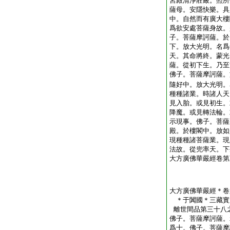
宮殿清淨莊嚴。照所
薩母。安隱快樂。具
中。自然而有廣大樓
爲欲安處菩薩身故。
子。菩薩摩訶薩。於
下。放大光明。名爲
天。其命將終。蒙光
薩。從初下生。乃至
佛子。菩薩摩訶薩。
隨好中。放大光明。
種種諸業。時諸人天
見入胎。或見初生。
降魔。或見轉法輪。
示現事。佛子。菩薩
殿。於樓閣中。放如
現種種諸菩薩業。現
法故。從兜率天。下
大方廣佛華嚴經卷第
大方廣佛華嚴經＊卷
＊于闐國＊三藏實
離世間品第三十八
佛子。菩薩摩訶薩。
爲十。佛子。菩薩摩