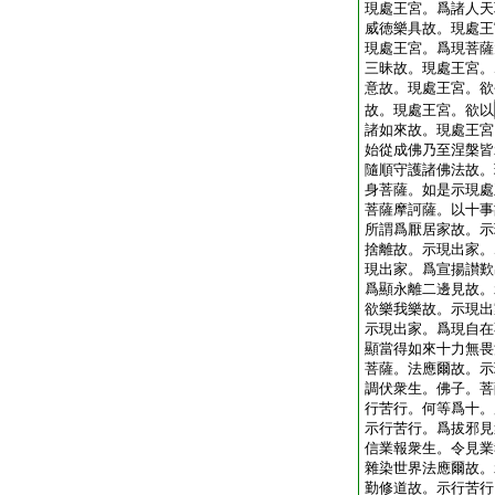
現處王宮。爲諸人天
威徳樂具故。現處王
現處王宮。爲現菩薩
三昧故。現處王宮。
意故。現處王宮。欲
故。現處王宮。欲以
諸如來故。現處王宮
始從成佛乃至涅槃皆
隨順守護諸佛法故。
身菩薩。如是示現處
菩薩摩訶薩。以十事
所謂爲厭居家故。示
捨離故。示現出家。
現出家。爲宣揚讃歎
爲顯永離二邊見故。
欲樂我樂故。示現出
示現出家。爲現自在
顯當得如來十力無畏
菩薩。法應爾故。示
調伏衆生。佛子。菩
行苦行。何等爲十。
示行苦行。爲拔邪見
信業報衆生。令見業
雜染世界法應爾故。
勤修道故。示行苦行