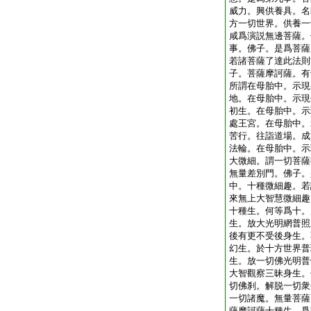
威力。興供養具。名
方一切世界。供養一
咸爲演説無邊菩薩。
事。佛子。是爲菩薩
若諸菩薩了達此法則
子。菩薩摩訶薩。有
所謂在母胎中。示現
地。在母胎中。示現
初生。在母胎中。示
處王宮。在母胎中。
苦行。往詣道場。成
法輪。在母胎中。示
大微細。謂一切菩薩
無量差別門。佛子。
中。十種微細趣。若
來無上大智慧微細趣
十種生。何等爲十。
生。放大光明網普照
後有更不受後身生。
幻生。於十方世界普
生。放一切佛光明普
大智觀察三昧身生。
切佛刹。解脱一切衆
一切諸魔。無量菩薩
薩摩訶薩十種生。爲