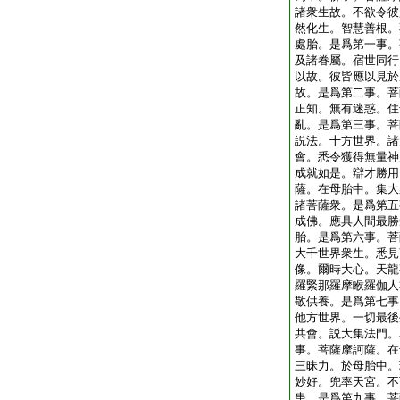
諸衆生故。不欲令彼
然化生。智慧善根。
處胎。是爲第一事。
及諸眷屬。宿世同行
以故。彼皆應以見於
故。是爲第二事。菩
正知。無有迷惑。住
亂。是爲第三事。菩
説法。十方世界。諸
會。悉令獲得無量神
成就如是。辯才勝用
薩。在母胎中。集大
諸菩薩衆。是爲第五
成佛。應具人間最勝
胎。是爲第六事。菩
大千世界衆生。悉見
像。爾時大心。天龍
羅緊那羅摩睺羅伽人
敬供養。是爲第七事
他方世界。一切最後
共會。説大集法門。
事。菩薩摩訶薩。在
三昧力。於母胎中。
妙好。兜率天宮。不
患。是爲第九事。菩