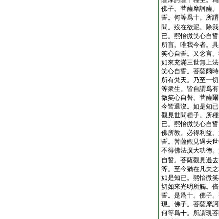
佛子。菩薩摩訶薩。
誓。何等爲十。所謂
間。歿在欲泥。除我
已。熈怡微笑心自誓
所盲。唯我今者。具
笑心自誓。又念言。
如來充滿三世無上法
笑心自誓。菩薩爾時
所有梵天。乃至一切
等衆生。皆自謂爲有
微笑心自誓。菩薩爾
今皆退沒。如是知已
觀見世間種子。所種
已。熈怡微笑心自誓
佛所教。必得利益。
誓。菩薩觀見過去世
不得佛法廣大功徳。
自誓。菩薩觀見過去
等。至今猶在凡夫之
如是知已。熈怡微笑
切如來光明所觸。倍
誓。是爲十。佛子。
現。佛子。菩薩摩訶
何等爲十。所謂現菩