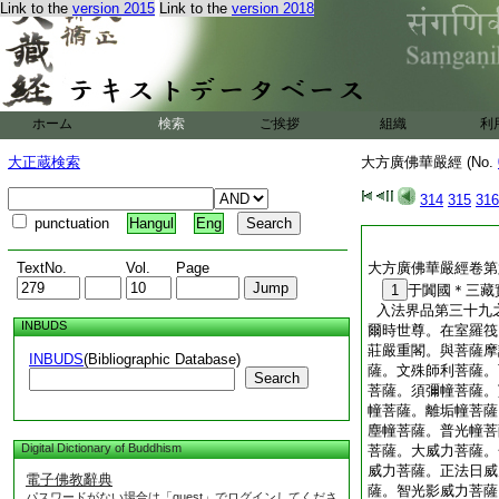
欲具此功徳 及諸
Link to the
version 2015
Link to the
version 2018
欲使諸衆生 離苦
欲令身語意 悉與
應發金剛心 學此
大方廣佛華嚴經卷第
ホーム
検索
ご挨拶
組織
利
大正蔵検索
大方廣佛華嚴經 (No.
314
315
316
punctuation
Hangul
Eng
TextNo.
Vol.
Page
大方廣佛華嚴經卷第
1
于闐國＊三
入法界品第三十九
INBUDS
爾時世尊。在室羅筏
莊嚴重閣。與菩薩摩
INBUDS
(Bibliographic Database)
薩。文殊師利菩薩。
Search
菩薩。須彌幢菩薩。
幢菩薩。離垢幢菩薩
塵幢菩薩。普光幢菩
Digital Dictionary of Buddhism
菩薩。大威力菩薩。
威力菩薩。正法日威
電子佛教辭典
薩。智光影威力菩薩
パスワードがない場合は「guest」でログインしてくださ