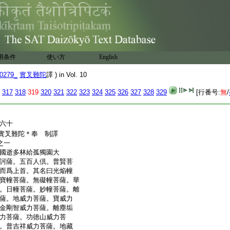
上妙法
常安樂
諸佛等
功徳行
五十九
用条件
使い方
English
0279_
實叉難陀
譯 ) in Vol. 10
317
318
319
320
321
322
323
324
325
326
327
328
329
[行番号:
無
/
六十
藏實叉難陀＊奉 制譯
之一
國逝多林給孤獨園大
訶薩。五百人倶。普賢菩
而爲上首。其名曰光焔幢
寶幢菩薩。無礙幢菩薩。華
。日幢菩薩。妙幢菩薩。離
薩。地威力菩薩。寶威力
金剛智威力菩薩。離塵垢
力菩薩。功徳山威力菩
。普吉祥威力菩薩。地藏