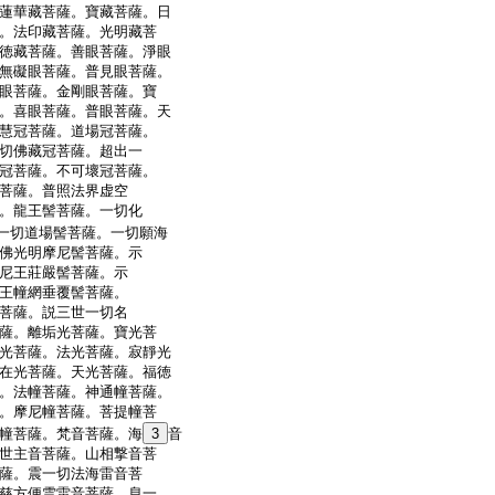
蓮華藏菩薩。寶藏菩薩。日
。法印藏菩薩。光明藏菩
徳藏菩薩。善眼菩薩。淨眼
無礙眼菩薩。普見眼菩薩。
眼菩薩。金剛眼菩薩。寶
。喜眼菩薩。普眼菩薩。天
慧冠菩薩。道場冠菩薩。
切佛藏冠菩薩。超出一
冠菩薩。不可壞冠菩薩。
菩薩。普照法界虚空
。龍王髻菩薩。一切化
一切道場髻菩薩。一切願海
佛光明摩尼髻菩薩。示
尼王莊嚴髻菩薩。示
王幢網垂覆髻菩薩。
菩薩。説三世一切名
薩。離垢光菩薩。寶光菩
光菩薩。法光菩薩。寂靜光
在光菩薩。天光菩薩。福徳
。法幢菩薩。神通幢菩薩。
。摩尼幢菩薩。菩提幢菩
幢菩薩。梵音菩薩。海
3
音
世主音菩薩。山相撃音菩
薩。震一切法海雷音菩
慈方便雲雷音菩薩。息一