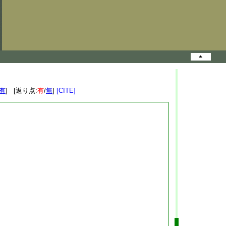
有
] [返り点:
有
/
無
]
[CITE]