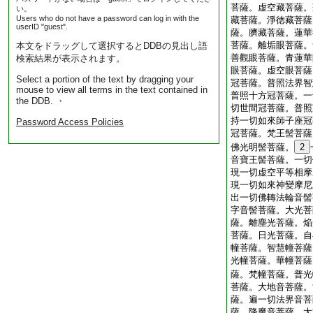
菩薩。虚空藏菩薩。
い。
Users who do not have a password can log in with the
藏菩薩。淨徳藏菩薩
userID "guest".
薩。臍藏菩薩。蓮華
菩薩。離垢眼菩薩。
本文をドラッグして選択するとDDBの見出し語
善觀眼菩薩。青蓮華
検索結果が表示されます。
眼菩薩。虚空眼菩薩
Select a portion of the text by dragging your
冠菩薩。普照法界智
mouse to view all terms in the text contained in
普照十方冠菩薩。一
the DDB. ・
切世間冠菩薩。普照
持一切如來師子座冠
Password Access Policies
冠菩薩。梵王髻菩薩
佛光明髻菩薩。
2
音寶王髻菩薩。一切
現一切虚空平等相摩
現一切如來神變摩尼
出一切佛轉法輪音髻
字音髻菩薩。大光菩
薩。離塵光菩薩。焔
菩薩。日光菩薩。自
幢菩薩。智慧幢菩薩
光幢菩薩。華幢菩薩
薩。梵幢菩薩。普光
菩薩。大地音菩薩。
薩。遍一切法界音菩
薩。降魔音菩薩。大