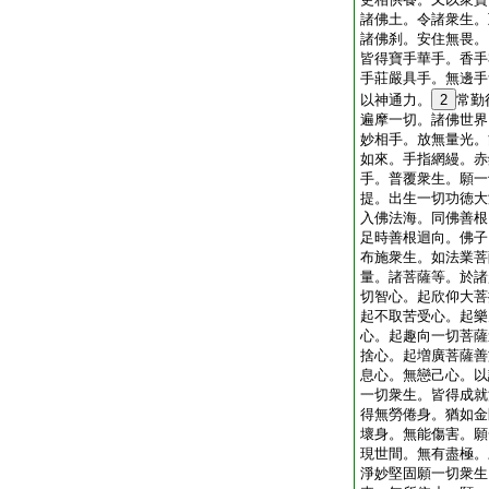
諸佛土。令諸衆生。
諸佛刹。安住無畏。
皆得寶手華手。香手
手莊嚴具手。無邊手
以神通力。
2
常勤
遍摩一切。諸佛世界
妙相手。放無量光。
如來。手指網縵。赤
手。普覆衆生。願一
提。出生一切功徳大
入佛法海。同佛善根
足時善根迴向。佛子
布施衆生。如法業菩
量。諸菩薩等。於諸
切智心。起欣仰大菩
起不取苦受心。起樂
心。起趣向一切菩薩
捨心。起増廣菩薩善
息心。無戀己心。以
一切衆生。皆得成就
得無勞倦身。猶如金
壞身。無能傷害。願
現世間。無有盡極。
淨妙堅固願一切衆生