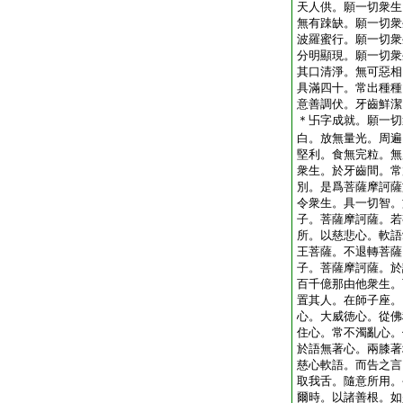
天人供。願一切衆生
無有踈缺。願一切衆
波羅蜜行。願一切衆
分明顯現。願一切衆
其口清淨。無可惡相
具滿四十。常出種種
意善調伏。牙齒鮮潔
＊卐字成就。願一切
白。放無量光。周遍
堅利。食無完粒。無
衆生。於牙齒間。常
別。是爲菩薩摩訶薩
令衆生。具一切智。
子。菩薩摩訶薩。若
所。以慈悲心。軟語
王菩薩。不退轉菩薩
子。菩薩摩訶薩。於
百千億那由他衆生。
置其人。在師子座。
心。大威徳心。從佛
住心。常不濁亂心。
於語無著心。兩膝著
慈心軟語。而告之言
取我舌。隨意所用。
爾時。以諸善根。如