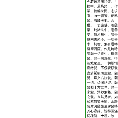
今若須連膚頂髻。可
提中。最爲第一。作
業。捨離世間。志求
直。向一切智。便執
髻。右膝著地。合十
世。一切諸佛。菩薩
樂。於諸法中。意善
受。無相無生。諸受
應同去來今。一切菩
求一切智。無有退轉
薩摩訶薩。作是施時
謂願一切衆生。得無
髻。願一切衆生。得
能滅衆生。一切煩惱
密緻髮。不侵鬢額髮
盡於鬢額而生髮。願
髮。螺文右旋髮。願
一切。煩惱結習。願
普照十方世界。願一
來髮。淨妙無雜。願
之髮。令其見者。如
如來無染著髮。永離
薩摩訶薩施連膚髻時
其心寂靜。皆得圓滿
切種智。十種力故。