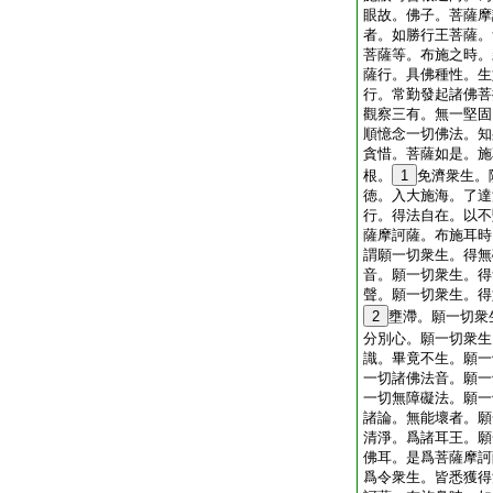
眼故。佛子。菩薩摩
者。如勝行王菩薩。
菩薩等。布施之時。
薩行。具佛種性。生
行。常勤發起諸佛菩
觀察三有。無一堅固
順憶念一切佛法。知
貪惜。菩薩如是。施
根。
1
免濟衆生。
徳。入大施海。了達
行。得法自在。以不
薩摩訶薩。布施耳時
謂願一切衆生。得無
音。願一切衆生。得
聲。願一切衆生。得
2
壅滯。願一切衆
分別心。願一切衆生
識。畢竟不生。願一
一切諸佛法音。願一
一切無障礙法。願一
諸論。無能壞者。願
清淨。爲諸耳王。願
佛耳。是爲菩薩摩訶
爲令衆生。皆悉獲得