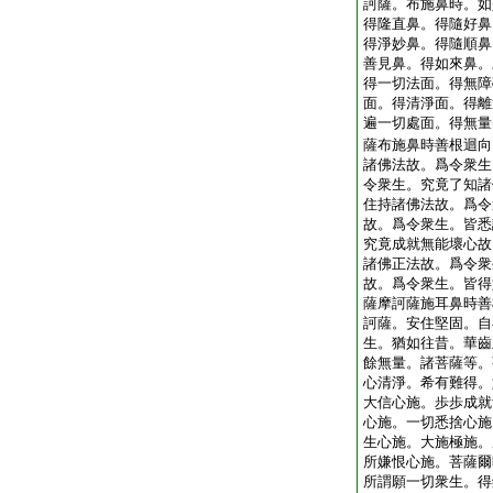
訶薩。布施鼻時。如
得隆直鼻。得隨好鼻
得淨妙鼻。得隨順鼻
善見鼻。得如來鼻。
得一切法面。得無障
面。得清淨面。得離
遍一切處面。得無量
薩布施鼻時善根迴向
諸佛法故。爲令衆生
令衆生。究竟了知諸
住持諸佛法故。爲令
故。爲令衆生。皆悉
究竟成就無能壞心故
諸佛正法故。爲令衆
故。爲令衆生。皆得
薩摩訶薩施耳鼻時善
訶薩。安住堅固。自
生。猶如往昔。華齒
餘無量。諸菩薩等。
心清淨。希有難得。
大信心施。歩歩成就
心施。一切悉捨心施
生心施。大施極施。
所嫌恨心施。菩薩爾
所謂願一切衆生。得