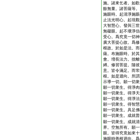
施。諸來乞者。如歡
餘無量。諸菩薩等。
施眼時。起清淨施眼
止法光明心。起現觀
大智慧心。發與三世
無礙眼。起不壞淨信
受心。爲究竟一切神
廣大菩提心故。爲修
根故。於如是法。而
薩。布施眼時。於其
會。増長法力。捨離
縛。修習菩提。隨彼
意。皆令滿足。而常
根。如是迴向。所謂
示導一切。願一切衆
願一切衆生。得淨肉
願一切衆生。得淨天
願一切衆生。得淨法
願一切衆生。得智慧
願一切衆生。具足佛
願一切衆生。成就普
願一切衆生。成就清
界。空無所有。願一
眼。皆得究竟如來十
施眼時善根迴向。爲