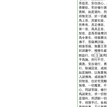
菩提意。安住捨心。
善樂欲。常好修行廣
善根。如是迴向。所
得無見頂。於一切處
爲上首。其髮右旋。
所希有。具足佛首。
第一首。爲具足首。
智首。是爲菩薩摩訶
爲令衆生。得最勝法
佛子。菩薩摩訶薩。
精進菩薩。無憂王菩
於諸趣中。種種生處
饒益行。往
1
返周
手爲施。所行不空。
廣惠。安歩遊行。勇
行。除滅惡道。成就
如是施時。以無量無
入諸佛海。成就施手
切智道。住於究竟離
無壞。一切魔業。不
心。同諸菩薩。修行
爲諸衆生。求一切智
是迴向。所謂願一切
手。得寶手已。各相
更相供養。又以衆寶