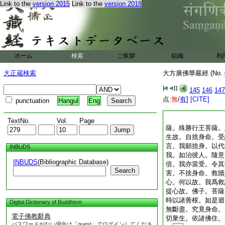
Link to the
version 2015
Link to the
version 2018
ホーム
検索
ご挨拶
組織
利
大正蔵検索
大方廣佛華嚴經 (No.
145
146
147
点:
無
/
有
]
[CITE]
punctuation
Hangul
Eng
TextNo.
Vol.
Page
薩。殊勝行王菩薩。
生故。自捨身命。受
言。我願捨身。以代
INBUDS
我。如治彼人。隨意
INBUDS
(Bibliographic Database)
倍。我亦當受。令其
Search
害。不捨身命。救贖
心。何以故。我爲救
提心故。佛子。菩薩
時以諸善根。如是迴
Digital Dictionary of Buddhism
無斷盡。究竟身命。
電子佛教辭典
切衆生。依諸佛住。
パスワードがない場合は「guest」でログインしてくださ