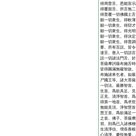
得周普舌。悉能宣示
得覆面舌。所言無二
得普覆一切佛國土舌
願一切衆生。得軟薄
願一切衆生。得辯才
願一切衆生。得光明
願一切衆生。得決定
願一切衆生。得普調
要。所有言説。皆令
達舌。善入一切語言
説一切諸法門舌。於
菩薩摩訶薩布施舌時
皆得圓滿無礙智故。
布施諸來乞者。如最
尸國王等。諸大菩薩
一切法。最勝智首。
生首。爲欲具足。見
正見。清淨智首。爲
得第一地首。爲求世
無能見頂。淨智慧首
慧王首。爲欲滿足一
之首。佛子。菩薩摩
習。則爲已入諸佛種
生清淨信。増長善根
心清淨。慶悦無量。