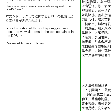
提
1
記別。願一切
い。
永出惡道。願一切衆
Users who do not have a password can log in with the
userID "guest".
智慧境界。願一切衆
常爲諸佛。善友所攝
本文をドラッグして選択するとDDBの見出し語
刀劍兵仗。諸惡苦具
検索結果が表示されます。
一切衆生。離諸怖畏
Select a portion of the text by dragging your
一切衆生。離大衆怖
mouse to view all terms in the text contained in
爲最上。大師子吼。
the DDB. ・
子智慧。於諸世間。
無畏處。常念救護諸
Password Access Policies
薩自捨身命救彼臨刑
爲令衆生。離生死苦
大方廣佛華嚴經卷第
大方廣佛華嚴經卷＊
＊于闐國＊三藏實
十迴向品第二十五
佛子。菩薩摩訶薩。
髻王菩薩。勝妙身菩
菩薩是時。見乞者來