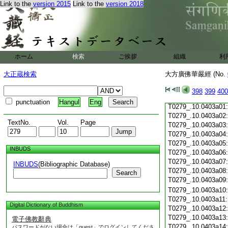
Link to the
version 2015
Link to the
version 2018
T0279_.10.0402c19
T0279_.10.0402c20
T0279_.10.0402c21
T0279_.10.0402c22
T0279_.10.0402c23
T0279_.10.0402c24
ホーム
検索
ご挨拶
組織
利
T0279_.10.0402c25
T0279_.10.0402c26
大正蔵検索
大方廣佛華嚴經 (No.
T0279_.10.0402c27
T0279_.10.0402c28
398
399
400
T0279_.10.0402c29
punctuation
Hangul
Eng
T0279_.10.0403a01
T0279_.10.0403a02
TextNo.
Vol.
Page
T0279_.10.0403a03
T0279_.10.0403a04
T0279_.10.0403a05
INBUDS
T0279_.10.0403a06
T0279_.10.0403a07
INBUDS
(Bibliographic Database)
T0279_.10.0403a08
Search
T0279_.10.0403a09
T0279_.10.0403a10
T0279_.10.0403a11
Digital Dictionary of Buddhism
T0279_.10.0403a12
T0279_.10.0403a13
電子佛教辭典
T0279_.10.0403a14
パスワードがない場合は「guest」でログインしてくださ