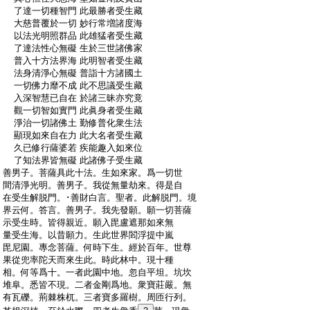
:
了達一切種智門 此最勝者受生藏
:
大慈普覆於一切 妙行常増諸度海
:
以法光明照群品 此雄猛者受生藏
:
了達法性心無礙 生於三世諸佛家
:
普入十方法界海 此明智者受生藏
:
法身清淨心無礙 普詣十方諸國土
:
一切佛力靡不成 此不思議受生藏
:
入深智慧已自在 於諸三昧亦究竟
:
觀一切智如實門 此眞身者受生藏
:
淨治一切諸佛土 勤修普化衆生法
:
顯現如來自在力 此大名者受生藏
:
久已修行薩婆若 疾能趣入如來位
:
了知法界皆無礙 此諸佛子受生藏
:
善男子。菩薩具此十法。生如來家。爲一切世
:
間清淨光明。善男子。我從無量劫來。得是自
:
在受生解脱門。･善財白言。聖者。此解脱門。境
:
界云何。答言。善男子。我先發願。願一切菩薩
:
示受生時。皆得親近。願入毘盧遮那如來無
:
量受生海。以昔願力。生此世界閻浮提中嵐
:
毘尼園。專念菩薩。何時下生。經於百年。世尊
:
果從兜率陀天而來生此。時此林中。現十種
:
相。何等爲十。一者此園中地。忽自平坦。坑坎
:
堆阜。悉皆不現。二者金剛爲地。衆寶莊嚴。無
:
有瓦礫。荊棘株杌。三者寶多羅樹。周匝行列。