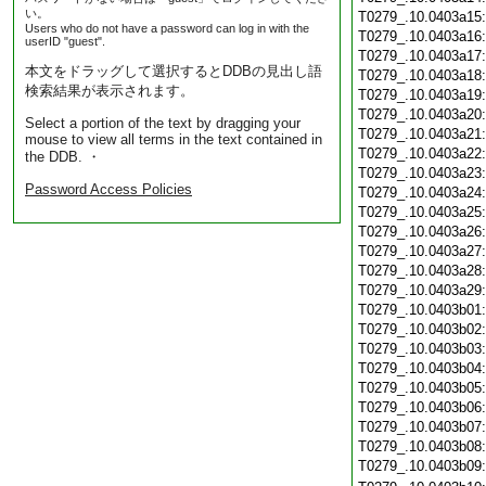
い。
T0279_.10.0403a15
Users who do not have a password can log in with the
T0279_.10.0403a16
userID "guest".
T0279_.10.0403a17
本文をドラッグして選択するとDDBの見出し語
T0279_.10.0403a18
検索結果が表示されます。
T0279_.10.0403a19
T0279_.10.0403a20
Select a portion of the text by dragging your
T0279_.10.0403a21
mouse to view all terms in the text contained in
T0279_.10.0403a22
the DDB. ・
T0279_.10.0403a23
Password Access Policies
T0279_.10.0403a24
T0279_.10.0403a25
T0279_.10.0403a26
T0279_.10.0403a27
T0279_.10.0403a28
T0279_.10.0403a29
T0279_.10.0403b01
T0279_.10.0403b02
T0279_.10.0403b03
T0279_.10.0403b04
T0279_.10.0403b05
T0279_.10.0403b06
T0279_.10.0403b07
T0279_.10.0403b08
T0279_.10.0403b09