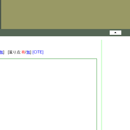
無
] [返り点:
有
/
無
]
[CITE]