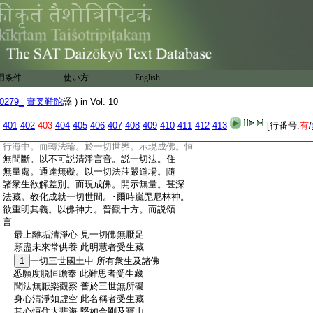
:
薩修行次第。一切衆生心念次第。三世如來
:
成佛次第。善巧方便説法次第。亦知一切初
:
中後際。所有諸劫。若成若壞。名號次第。隨
:
諸衆生所應化度。爲現成道功徳莊嚴。神通
:
説法方便調伏。是爲菩薩第十受生藏。佛子。
:
若菩薩摩訶薩。於此十法。修
6
習増長圓滿
用条件
使い方
English
:
成就。則能於一莊嚴中。現種種莊嚴。如是
:
莊嚴一切國土。開導示悟一切衆生。盡未來
0279_
實叉難陀
譯 ) in Vol. 10
:
劫無有休息。演説一切諸
7
佛法海。種種境
:
界。種種成熟。展轉傳來。無量諸法。現不思議
401
402
403
404
405
406
407
408
409
410
411
412
413
[行番号:
有
/
:
佛自在力。充滿一切虚空法界。於諸衆生心
:
行海中。而轉法輪。於一切世界。示現成佛。恒
:
無間斷。以不可説清淨言音。説一切法。住
:
無量處。通達無礙。以一切法莊嚴道場。隨
:
諸衆生欲解差別。而現成佛。開示無量。甚深
:
法藏。教化成就一切世間。･爾時嵐毘尼林神。
:
欲重明其義。以佛神力。普觀十方。而説頌
:
言
:
最上離垢清淨心 見一切佛無厭足
:
願盡未來常供養 此明慧者受生藏
:
1
一切三世國土中 所有衆生及諸佛
:
悉願度脱恒瞻奉 此難思者受生藏
:
聞法無厭樂觀察 普於三世無所礙
:
身心清淨如虚空 此名稱者受生藏
:
其心恒住大悲海 堅如金剛及寶山