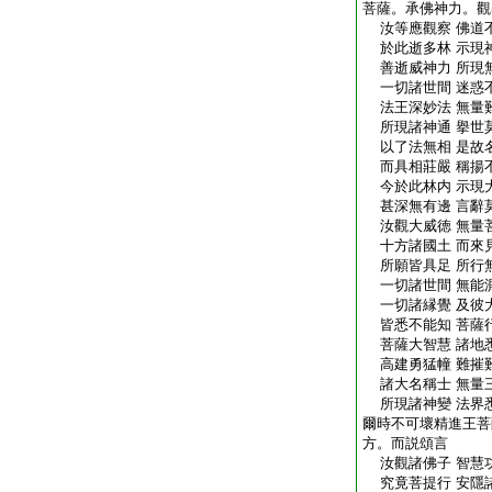
菩薩。承佛神力。觀
汝等應觀察 佛道
於此逝多林 示現
善逝威神力 所現
一切諸世間 迷惑
法王深妙法 無量
所現諸神通 擧世
以了法無相 是故
而具相莊嚴 稱揚
今於此林内 示現
甚深無有邊 言辭
汝觀大威徳 無量
十方諸國土 而來
所願皆具足 所行
一切諸世間 無能
一切諸縁覺 及彼
皆悉不能知 菩薩
菩薩大智慧 諸地
高建勇猛幢 難摧
諸大名稱士 無量
所現諸神變 法界
爾時不可壞精進王菩
方。而説頌言
汝觀諸佛子 智慧
究竟菩提行 安隱