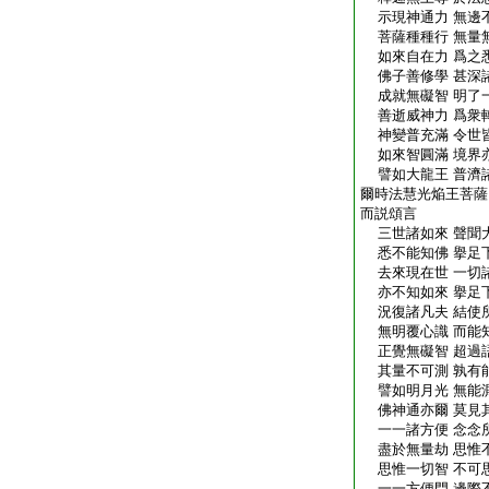
示現神通力 無邊
菩薩種種行 無量
如來自在力 爲之
佛子善修學 甚深
成就無礙智 明了
善逝威神力 爲衆
神變普充滿 令世
如來智圓滿 境界
譬如大龍王 普濟
爾時法慧光焔王菩薩
而説頌言
三世諸如來 聲聞
悉不能知佛 擧足
去來現在世 一切
亦不知如來 擧足
況復諸凡夫 結使
無明覆心識 而能
正覺無礙智 超過
其量不可測 孰有
譬如明月光 無能
佛神通亦爾 莫見
一一諸方便 念念
盡於無量劫 思惟
思惟一切智 不可
一一方便門 邊際