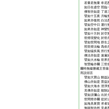
若量若無量 牟尼
如日在虚空 照臨
佛智亦如是 了達
譬如十五夜 月輪
如來亦復然 白法
譬如空中日 運行
如來亦如是 神變
譬如十方刹 於空
世燈現變化 於世
譬如世間地 群生
照世燈法輪 爲依
譬如猛疾風 所行
佛法亦如是 速遍
譬如大水輪 世界
智慧輪亦爾 三世
爾時無礙勝藏王菩薩
而説頌言
譬如大寶山 饒益
佛山亦如是 普益
譬如大海水 澄淨
見佛亦如是 能除
譬如須彌山 出於
世間燈亦爾 從於
如海具衆寶 求者
無師智亦然 見者