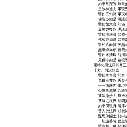
如來甚深智 無量
是故神通力 示現
譬如工幻師 示現
佛智亦如是 現諸
譬如如意寶 能滿
最勝亦復然 滿諸
譬如明淨寶 普照
佛智亦如是 普照
譬如八面寶 等鑒
無礙燈亦然 普照
譬如水清珠 能清
見佛亦如是 諸根
爾時化現法界願月王
十方。而説頌言
譬如帝青寶 能青
見佛者亦然 悉發
一一微塵内 佛現
令無量無邊 菩薩
甚深微妙力 無邊
菩薩之境界 世間
如來所現身 清淨
普入於法界 成就
難思佛國土 於中
一切諸菩薩 世主
釋迦無上尊 於法