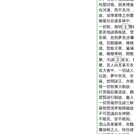
烏鷲犲狼。競來搏撮
住河邊。而不見河。
故。深厚業障之所覆
雖復住在逝多林中。
一切智。無明
1
瞖
婆若地諸善根故。譬
安寢。忽然夢見須彌
城。宮殿園林。種種
億。普散天華。遍滿
服。種種華樹。開敷
樂。天諸
2
采女。
樂。其人自見著天衣
其大會中。一切諸人
以故。夢中所見。非
薩。世間諸王。亦復
發一切智廣大願故。
行菩薩莊嚴道故。圓
普賢諸行願故。趣入
一切菩薩所住諸三昧
薩智慧境界無障礙故
不可思議自在神變。
不能見。皆不能知。
雪山具衆藥草。良醫
獵放牧之人。恒住彼