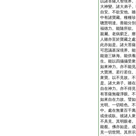
以諸菩薩入智境界。
大神變。諸大弟子。
自安。不欲安他。雖
中有諸寶藏。種種珍
聰慧明達。善能分別
福徳力。能隨所欲。
親屬。老病窮乏。靡
人雖亦至於寶藏之處
此亦如是。諸大菩薩
可思議甚深境界。能
能遊三昧海。能供養
生。能以四攝攝受衆
如來神力。亦不能見
大寶洲。若行若住。
衆寶。以不見故。不
是。諸大弟子。雖在
自在神力。亦不得見
有菩薩無礙淨眼。不
如來自在力故。譬如
光明。一切暗色。不
中。處在無量百千萬
或坐或臥。彼諸人衆
不具見。其明眼者。
能覩。佛亦如是。成
見一切世間。其所示