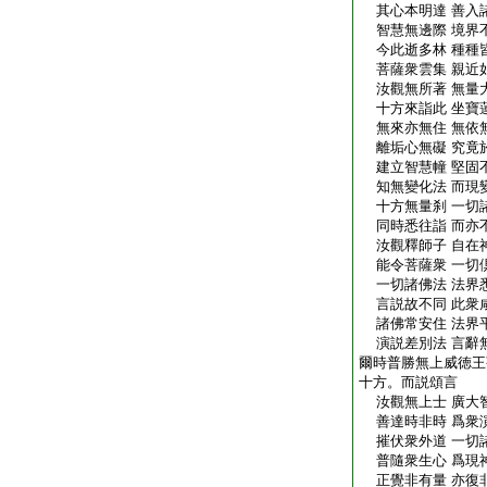
其心本明達 善入
智慧無邊際 境界
今此逝多林 種種
菩薩衆雲集 親近
汝觀無所著 無量
十方來詣此 坐寶
無來亦無住 無依
離垢心無礙 究竟
建立智慧幢 堅固
知無變化法 而現
十方無量刹 一切
同時悉往詣 而亦
汝觀釋師子 自在
能令菩薩衆 一切
一切諸佛法 法界
言説故不同 此衆
諸佛常安住 法界
演説差別法 言辭
爾時普勝無上威徳王
十方。而説頌言
汝觀無上士 廣大
善達時非時 爲衆
摧伏衆外道 一切
普隨衆生心 爲現
正覺非有量 亦復