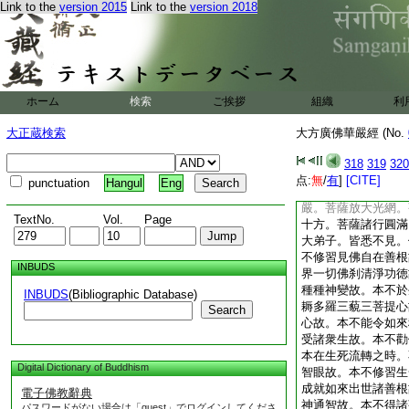
Link to the
version 2015
Link to the
version 2018
阿
樓馱。難陀。
諸大聲聞。在逝多林
來嚴好。如來境界。
尊勝。如來妙行。如
刹。亦復不見不可思
菩薩普入。菩薩普至
ホーム
検索
ご挨拶
組織
利
薩遊戲。菩薩眷屬。
座。菩薩宮殿。菩薩
大正蔵検索
大方廣佛華嚴經 (No.
菩薩觀察。菩薩＊頻
菩薩受記。菩薩成熟
318
319
320
淨。菩薩智身圓滿。
点:
無
/
有
]
[CITE]
punctuation
Hangul
Eng
成就。菩薩諸相具足
嚴。菩薩放大光網。
TextNo.
Vol.
Page
十方。菩薩諸行圓滿
大弟子。皆悉不見。
不修習見佛自在善根
INBUDS
界一切佛刹清淨功徳
種種神變故。本不於
INBUDS
(Bibliographic Database)
耨多羅三藐三菩提心
Search
心故。本不能令如來
受諸衆生故。本不勸
本在生死流轉之時。
Digital Dictionary of Buddhism
智眼故。本不修習生
成就如來出世諸善根
電子佛教辭典
神通智故。本不得諸
パスワードがない場合は「guest」でログインしてくださ