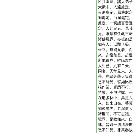
所共圍遶。諸大弟子
大衆中。入遍處定。
火遍處定。風遍處定
遍處定。白遍處定。
處定。一切語言音聲
定。入此定者。見其
見。唯除有住此三昧
諸佛境界。亦復如是
如有人。以翳形藥。
坐立。無能見者。而
來。亦復如是。超過
所能得見。唯除趣向
人生已。則有二天。
同名。天常見人。人
是。在諸菩薩大集會
悉不能見。譬如比丘
根作業。皆悉不行。
持故。不般涅槃。一
在逝多林中。具足六
入。如來自在。菩薩
如來境界。甚深廣大
諸世間。不可思議。
境界。是故如來。自
林。普遍一切清淨世
悉不知見。非其器故