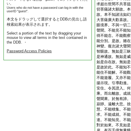
い。
求超出世間不共菩提
Users who do not have a password can log in with the
切菩薩諸大願故。本
userID "guest".
故。本不知諸法如幻
本文をドラッグして選択するとDDBの見出し語
大菩薩廣大歡喜故。
検索結果が表示されます。
眼境界。不與一切二
聲聞。不能見不能知
Select a portion of the text by dragging your
得不能念。不能觀察
mouse to view all terms in the text contained in
能分別。是故。雖在
the DDB. ・
神變。復次諸大聲聞
Password Access Policies
智眼故。無如是三昧
是神通故。無如是威
如是自在故。無如是
是故於此。不能知不
能住不能解。不能觀
不能遊履。又亦不能
揚示現。引導勸進。
安住。令其證入。何
乘。而出離故。成就
聲聞果。於無有諦。
寂靜。遠離大悲。捨
慧。不能積集。不能
求。不能成就。不能
達。不能知見。不能
對於如來。不見如是
岸。有百千億無量餓