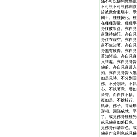
滿不可説佛刹微塵數
不可説不可説佛刹微
於彼衆會道場中。示
國土。種種變化。種
在種種形量。種種事
身往彼衆會。亦自見
身受持佛語。亦自見
身住在虚空。亦自見
身不生染著。亦自見
身無有疲倦。亦自見
普知諸義。亦自見身
入諸趣。亦自見身普
佛前。亦自見身普入
如。亦自見身普入無
如是見時。不分別國
佛。不分別法。不執
心。不執著意。譬如
音聲。而自性不捨。
復如是。不捨於行。
執著。佛子。菩薩摩
形相。圓滿成就。平
了。或見佛身種種光
或見佛身如盛日色。
見佛身作清淨色。或
佛身作金剛色或見佛