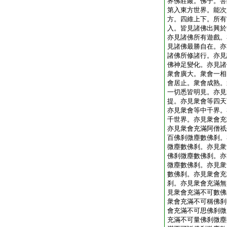
界佛莊嚴。佛子。菩
第入東方世界。能次
方。四維上下。所有
入。皆見諸佛出興於
亦見諸佛所有遊戲。
見諸佛最勝自在。亦
諸佛所修諸行。亦見
佛神足變化。亦見諸
衆會廣大。衆會一相
會居止。衆會成熟。
一切悉皆明見。亦見
提。亦見衆會等四天
亦見衆會等中千界。
千世界。亦見衆會充
亦見衆會充滿阿僧祇
百佛刹微塵數佛刹。
微塵數佛刹。亦見衆
佛刹微塵數佛刹。亦
微塵數佛刹。亦見衆
數佛刹。亦見衆會充
刹。亦見衆會充滿無
見衆會充滿不可數佛
衆會充滿不可稱佛刹
會充滿不可思佛刹微
充滿不可量佛刹微塵