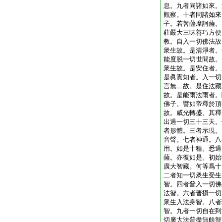
息。九者同諸如來。
觀察。十者同諸如來
子。若菩薩摩訶薩。
莊嚴大三昧善巧方便
教。自入一切佛法故
衆生故。是清淨者。
能度脱一切世間故。
衆生故。是安住者。
是眞實知者。入一切
言無二故。是住法藏
故。是能雨法雨者。
佛子。譬如帝釋於頂
故。威光轉盛。其釋
出過一切三十三天。
者形體。三者示現。
音聲。七者神通。八
用。如是十種。悉過
薩。亦復如是。初始
廣大智藏。何等爲十
二者知一切衆生受生
智。四者普入一切佛
法智。六者普攝一切
衆生入法身智。八者
智。九者一切自在到
切廣大法普盡無餘智