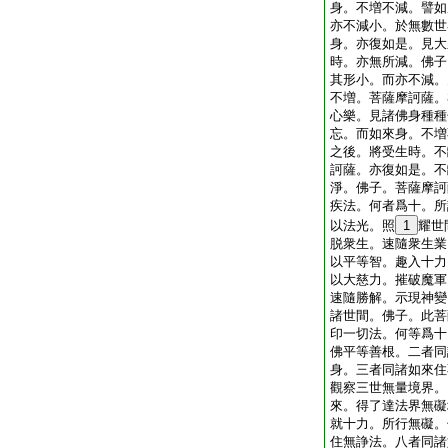
身。不増不減。譬如
亦不減小。於無數世
身。亦復如是。見大
時。亦無所減。佛子
其形小。而亦不減。
不増。菩薩摩訶薩。
心樂。見諸佛身種種
忘。而如來身。不増
之後。將受生時。不
訶薩。亦復如是。不
淨。佛子。菩薩摩訶
疾法。何者爲十。所
以法光。照
1
耀世
脱衆生。速隨衆生業
以平等智。趣入十力
以大慈力。摧破魔軍
速隨勝解。示現神變
諸世間。佛子。此菩
印一切法。何等爲十
佛平等善根。二者同
身。三者同諸如來住
觀察三世無量境界。
來。得了達法界無礙
就十力。所行無礙。
住無諍法。八者同諸