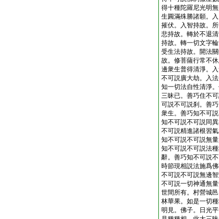
得十種陀羅尼光明無
生圓滿殊勝諸願。入
摧伏。入智持故。所
悲持故。轉於不退清
持故。轉一切文字輪
受生法持故。開法關
故。修菩薩行常不休
邊衆生普得清淨。入
不可説廣大劫。入法
知一切法自性清淨。
三昧已。善巧住不可
可説不可説刹。善巧
衆生。善巧知不可説
知不可説不可説同異
不可説精進諸根習氣
知不可説不可説無量
知不可説不可説法種
辭。善巧知不可説不
時節現相説法施爲佛
不可説不可説無邊智
不可説一切神通無量
世間所有。村營城邑
林華果。如是一切種
明見。佛子。日光平
見種種相。此大三昧