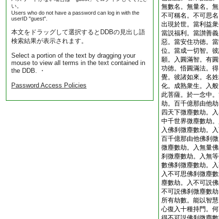
い。
無數名。無量名。無
Users who do not have a password can log in with the
不可稱名。不可思名
userID "guest".
出現於世。當利益衆
本文をドラッグして選択するとDDBの見出し語
當説福利。當讃善義
検索結果が表示されます。
惡。當安住功徳。當
位。當成一切智。彼
Select a portion of the text by dragging your
願。入圓滿智。有圓
mouse to view all terms in the text contained in
功徳。悟圓滿法。得
the DDB. ・
覺。彼諸如來。名姓
Password Access Policies
化。成熟衆生。入般
此菩薩。於一念中。
劫。百千億那由他劫
四天下微塵數劫。入
中千世界微塵數劫。
入佛刹微塵數劫。入
百千億那由他佛刹微
微塵數劫。入無量佛
刹微塵數劫。入無等
數佛刹微塵數劫。入
入不可思佛刹微塵數
塵數劫。入不可説佛
不可説佛刹微塵數劫
所有劫數。能以智慧
心復入十種持門。何
得不可説佛刹微塵數