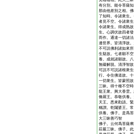
有分別。能令菩薩知
那由他差別之相。佛
了知時。令諸衆生。
者見不空。令諸衆生
令諸衆生。得成熟故
生。心調伏故四者發
而作。通達一切諸法
邊世界。皆清淨故。
不可説佛刹諸如來所
生疑故。七者願不空
養。成就諸願故。八
無礙解脱。清淨智故
可説不可説諸根衆生
行。令住佛道故。十
一切衆生。皆蒙照故
三昧。得十種不空時
龍王衆。興大香雲。
脩羅王。恭敬供養。
天王。悉來勸請。緊
稱讃。乾闥婆王。常
供養。佛子。是爲菩
大三昧善巧智
佛子。云何爲菩薩摩
莊嚴三昧。佛子。此