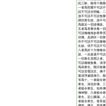
此三昧。復得十種最
一者爲照耀不可説不
説不可説光明輪。二
放不可説不可説無量
調伏衆生故。放不可
爲親近一切諸佛故。
五者爲承事供養一切
可説種種殊妙香華雲
切佛。及調伏一切衆
作不可説不可説種種
生故。現不可説不可
八者爲於十方種種名
故。一歩超過不可説
一切衆生見聞之者。
可説種種無量。清淨
爲與衆生。開示無量
可説音聲語言。佛子
最清淨威徳身已。能
等爲十。一者能令衆
衆生。深信於佛。三
者能令衆生。知有佛
佛神變。六者能令衆
衆生。定心圓滿。八
者能令衆生。發菩提
佛智。佛子。菩薩摩