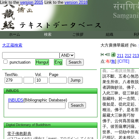
Link to the
version 2015
Link to the
version 2018
過去諸衆生。則知過
儀式。則知過去諸清
清淨藏。於一念中。
百千劫。能入百千億
能入無量劫。能入無
不可數劫。能入不可
ホーム
検索
ご挨拶
組織
利
入不可量劫。能入不
可説劫。佛子。彼菩
大正蔵検索
大方廣佛華嚴經 (No.
滅現在。不縁過去。
三昧起。於如來所。
211
212
213
亦得。亦清淨。亦成
点:
有
/
無
]
[CITE]
punctuation
Hangul
Eng
平等了知。三輪清淨
義。二者説法無盡。
TextNo.
Vol.
Page
説不斷。五者心無恐
衆生所依。八者救脱
者調御妙法。佛子。
INBUDS
入此三昧。從三昧起
胎藏時。於一念間。
INBUDS
(Bibliographic Database)
復如是。從此定起。
Search
種法。佛子。是名菩
嚴藏大三昧善巧智
佛子。云何爲菩薩摩
Digital Dictionary of Buddhism
子。彼菩薩摩訶薩。
世界。一切劫中所有
電子佛教辭典
已授記。若未授記。
パスワードがない場合は「guest」でログインしてくださ