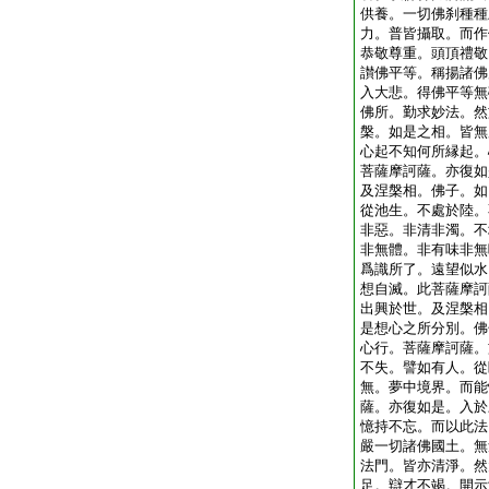
供養。一切佛刹種種
力。普皆攝取。而作
恭敬尊重。頭頂禮敬
讃佛平等。稱揚諸佛
入大悲。得佛平等無
佛所。勤求妙法。然
槃。如是之相。皆無
心起不知何所縁起。
菩薩摩訶薩。亦復如
及涅槃相。佛子。如
從池生。不處於陸。
非惡。非清非濁。不
非無體。非有味非無
爲識所了。遠望似水
想自滅。此菩薩摩訶
出興於世。及涅槃相
是想心之所分別。佛
心行。菩薩摩訶薩。
不失。譬如有人。從
無。夢中境界。而能
薩。亦復如是。入於
憶持不忘。而以此法
嚴一切諸佛國土。無
法門。皆亦清淨。然
足。辯才不竭。開示