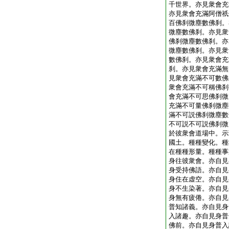
千世界。亦見衆會充
亦見衆會充滿阿僧祇
百佛刹微塵數佛刹。
微塵數佛刹。亦見衆
佛刹微塵數佛刹。亦
微塵數佛刹。亦見衆
數佛刹。亦見衆會充
刹。亦見衆會充滿無
見衆會充滿不可數佛
衆會充滿不可稱佛刹
會充滿不可思佛刹微
充滿不可量佛刹微塵
滿不可説佛刹微塵數
不可説不可説佛刹微
於彼衆會道場中。示
國土。種種變化。種
在種種形量。種種事
身往彼衆會。亦自見
身受持佛語。亦自見
身住在虚空。亦自見
身不生染著。亦自見
身無有疲倦。亦自見
普知諸義。亦自見身
入諸趣。亦自見身普
佛前。亦自見身普入