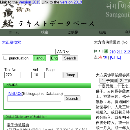
Link to the
version 2015
Link to the
version 2018
於彼岸。住於幻際。
如幻。不違幻世。盡
別。決定通達。心無
其心平等。菩薩摩訶
皆悉如幻。於一切處
彼幻師作諸幻事。雖
ホーム
検索
ご挨拶
組織
利
幻事。亦無迷惑。菩
切法。到於彼岸。心
大正蔵検索
大方廣佛華嚴經 (No.
法。而有錯亂。是爲
大三昧善巧智
210
211
212
大方廣佛華嚴經卷第
点:
有
/
無
]
[CITE]
punctuation
Hangul
Eng
TextNo.
Vol.
Page
大方廣佛華嚴經卷第
1
于闐國
2
三
INBUDS
十定品第二十七之
佛子。云何爲菩薩摩
INBUDS
(Bibliographic Database)
土。神通三昧。佛子
Search
無數世界。復過爾所
諸世界中。入此三昧
相續入。或日初分時
Digital Dictionary of Buddhism
後分時入。或夜初分
夜後分時入。或一日
電子佛教辭典
或一月入。或一年入
パスワードがない場合は「guest」でログインしてくださ