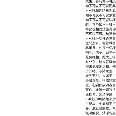
衆生。善巧知不可説
知不可説不可説同異
不可説精進諸根習氣
知不可説不可説無量
知不可説不可説法種
辭。善巧知不可説不
時節現相説法施爲佛
不可説不可説無邊智
不可説一切神通無量
世間所有。村營城邑
林華果。如是一切種
明見。佛子。日光平
見種種相。此大三昧
有分別。能令菩薩知
那由他差別之相。佛
了知時。令諸衆生。
者見不空。令諸衆生
令諸衆生。得成熟故
生。心調伏故四者發
而作。通達一切諸法
邊世界。皆清淨故。
不可説佛刹諸如來所
生疑故。七者願不空
養。成就諸願故。八
無礙解脱。清淨智故