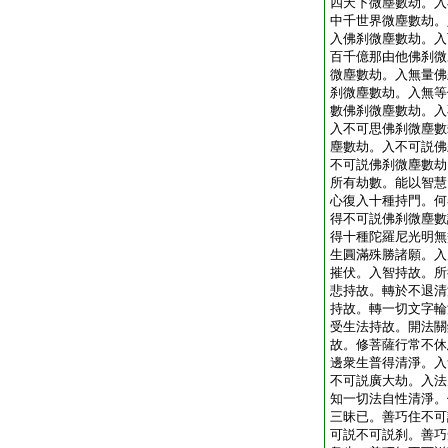
四天下微塵數劫。入
中千世界微塵數劫。
入佛刹微塵數劫。入
百千億那由他佛刹微
微塵數劫。入無量佛
刹微塵數劫。入無等
數佛刹微塵數劫。入
入不可思佛刹微塵數
塵數劫。入不可説佛
不可説佛刹微塵數劫
所有劫數。能以智慧
心復入十種持門。何
得不可説佛刹微塵數
得十種陀羅尼光明無
生圓滿殊勝諸願。入
摧伏。入智持故。所
悲持故。轉於不退清
持故。轉一切文字輪
受生法持故。開法關
故。修菩薩行常不休
邊衆生普得清淨。入
不可説廣大劫。入法
知一切法自性清淨。
三昧已。善巧住不可
可説不可説刹。善巧