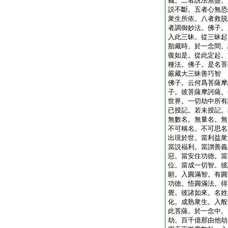
義。二者説法無盡。
説不斷。五者心無恐
衆生所依。八者救脱
者調御妙法。佛子。
入此三昧。從三昧起
胎藏時。於一念間。
復如是。從此定起。
種法。佛子。是名菩
嚴藏大三昧善巧智
佛子。云何爲菩薩摩
子。彼菩薩摩訶薩。
世界。一切劫中所有
已授記。若未授記。
無數名。無量名。無
不可稱名。不可思名
出現於世。當利益衆
當説福利。當讃善義
惡。當安住功徳。當
位。當成一切智。彼
願。入圓滿智。有圓
功徳。悟圓滿法。得
覺。彼諸如來。名姓
化。成熟衆生。入般
此菩薩。於一念中。
劫。百千億那由他劫