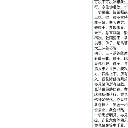
可説不可説諸根衆生
行。令住佛道故。十
一切衆生。皆蒙照故
三昧。得十種不空時
龍王衆。興大香雲。
脩羅王。恭敬供養。
天王。悉來勸請。緊
稱讃。乾闥婆王。常
供養。佛子。是爲菩
大三昧善巧智
佛子。云何爲菩薩摩
莊嚴三昧。佛子。此
界佛莊嚴。佛子。菩
第入東方世界。能次
方。四維上下。所有
入。皆見諸佛出興於
亦見諸佛所有遊戲。
見諸佛最勝自在。亦
諸佛所修諸行。亦見
佛神足變化。亦見諸
衆會廣大。衆會一相
會居止。衆會成熟。
一切悉皆明見。亦見
提。亦見衆會等四天
亦見衆會等中千界。