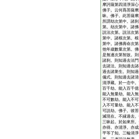
摩訶薩第四清淨深心
佛子。云何爲菩薩摩
昧。佛子。此菩薩摩
所謂劫次第中。諸刹
第。劫次第中。諸佛
説法次第。説法次第
第中。諸根次第。根
第中。諸佛壽命次第
他年歳數量次第。佛
是無邊次第智故。則
諸刹。則知過去法門
去諸法。則知過去諸
過去諸衆生。則知過
儀式。則知過去諸清
清淨藏。於一念中。
百千劫。能入百千億
能入無量劫。能入無
不可數劫。能入不可
入不可量劫。能入不
可説劫。佛子。彼菩
滅現在。不縁過去。
三昧起。於如來所。
亦得。亦清淨。亦成
平等了知。三輪清淨