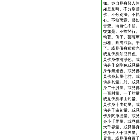
如。亦自見身普入無
如是見時。不分別國
佛。不分別法。不執
心。不執著意。譬如
音聲。而自性不捨。
復如是。不捨於行。
執著。佛子。菩薩摩
形相。圓滿成就。平
了。或見佛身種種光
或見佛身如盛日色。
見佛身作清淨色。或
佛身作金剛色或見佛
身作無邊色。或見佛
見佛身其量七肘。或
佛身其量九肘。或見
身二十肘量。或見佛
一百肘量。一千肘量
或見佛身半由旬量。
見佛身十由旬量。或
佛身千由旬量。或見
佛身閻浮提量。或見
身小千界量。或見佛
大千界量。或見佛身
佛身千大千世界量。
界量。或見佛身百千