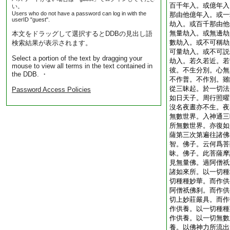
百千年入。或億年入
い。
Users who do not have a password can log in with the
那由他億年入。或一
userID "guest".
劫入。或百千那由他
無量劫入。或無邊劫
本文をドラッグして選択するとDDBの見出し語
數劫入。或不可稱劫
検索結果が表示されます。
可量劫入。或不可説
Select a portion of the text by dragging your
劫入。若久若近。若
mouse to view all terms in the text contained in
彼。不生分別。心無
the DDB. ・
不作普。不作別。雖
從三昧起。於一切法
Password Access Policies
如日天子。周行照曜
沒名夜晝亦不生。夜
無數世界。入神通三
所無數世界。亦復如
薩第三次第遍往諸佛
智。佛子。云何爲菩
昧。佛子。此菩薩摩
見無量佛。過阿僧祇
諸如來所。以一切種
切種種妙華。而作供
阿僧祇佛刹。而作供
切上妙莊嚴具。而作
作供養。以一切種種
作供養。以一切無數
養。以佛神力所流出