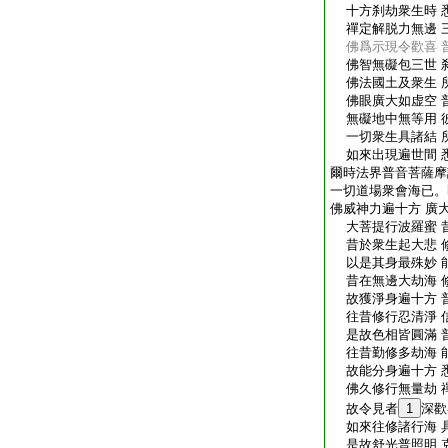
十方刹劫衆生時 
禪定解脱力無邊 
佛爲示現令歡喜 
佛智無礙包三世 
佛法國土及衆生 
佛眼廣大如虚空 
無礙地中無等用 
一切衆生具諸結 
如來出現遍世間 
爾時法界普音菩薩摩
一切道場衆會海已。
佛威神力遍十方 廣
大菩提行波羅蜜 
昔於衆生起大悲 
以是其身最殊妙 
昔在無邊大劫海 
故獲淨身遍十方 
往昔修行忍清淨 
是故色相皆圓滿 
往昔勤修多劫海 
故能分身遍十方 
佛久修行無量劫 
故令見者
1
深歡
如來往修諸行海 
是故舒光普照明 