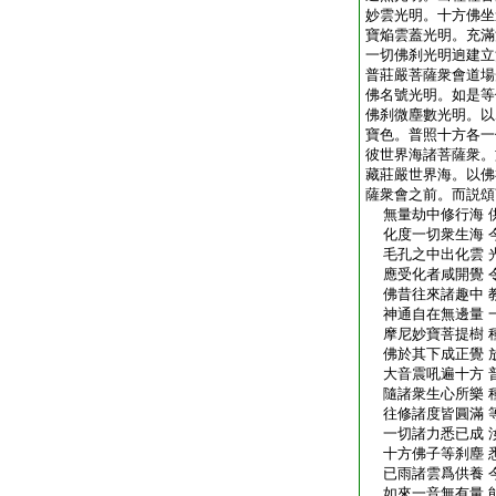
妙雲光明。十方佛坐
寶焔雲蓋光明。充滿
一切佛刹光明逈建立
普莊嚴菩薩衆會道場
佛名號光明。如是等
佛刹微塵數光明。以
寶色。普照十方各一
彼世界海諸菩薩衆。
藏莊嚴世界海。以佛
薩衆會之前。而説頌
無量劫中修行海 
化度一切衆生海 
毛孔之中出化雲 
應受化者咸開覺 
佛昔往來諸趣中 
神通自在無邊量 
摩尼妙寶菩提樹 
佛於其下成正覺 
大音震吼遍十方 
隨諸衆生心所樂 
往修諸度皆圓滿 
一切諸力悉已成 
十方佛子等刹塵 
已雨諸雲爲供養 
如來一音無有量 