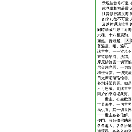
示現往昔修行道 
或見佛相福莊嚴 
往昔修行諸度海 
如來功徳不可量 
及以神通諸境界 
爾時華藏莊嚴世界海
六種。十八相震動。
遍起。普遍起。
8
普遍震。吼。遍吼。
諸世主。一一皆現不
來道場衆海。所謂。
摩尼妙飾雲一切寶焔
尼寶圓光雲。一切衆
栴檀香雲。一切寶蓋
日光摩尼瓔珞輪雲。
各別莊嚴具雲。如是
不可思議。此諸世主
雨於如來道場衆海。
一一世主。心生歡喜
世界海中。一切世界
爲供養。其一切世界
一一世主各各信解。
便門。各各修習助道
各各趣入。各各悟解
通境界。各各入如來