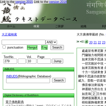
Link to the
version 2015
Link to the
version 2018
諸莊嚴具咸光耀 
摩尼爲柱種種色 
寶階四面列成行 
妙華繒綺莊嚴帳 
摩尼瓔珞四面垂 
摩尼爲網妙香幢 
ホーム
検索
ご挨拶
組織
利
覆以種種莊嚴具 
十方普現變化雲 
大正蔵検索
大方廣佛華嚴經 (No.
一切衆生悉調伏 
摩尼爲樹發妙華 
20
21
22
23
三世國土莊嚴事 
punctuation
Hangul
Eng
處處皆有摩尼聚 
門牖隨方相間開 
TextNo.
Vol.
Page
如來宮殿不思議 
一切宮殿於中現 
如來宮殿無有邊 
INBUDS
十方一切諸衆會 
INBUDS
(Bibliographic Database)
爾時不思議功徳寶智
Search
威力。普觀一切道場
佛昔修治衆福海 
神通願力所出生 
如意珠
2
王作樹
Digital Dictionary of Buddhism
寶網遐施覆其上 
電子佛教辭典
樹枝嚴飾備衆寶 
パスワードがない場合は「guest」でログインしてくださ