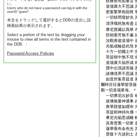
枝條密布如重雲 
い。
道場廣大不思議 
Users who do not have a password can log in with the
密葉繁華相庇映 
userID "guest".
一切枝間發妙光 
本文をドラッグして選択するとDDBの見出し語
清淨熾然無有盡 
検索結果が表示されます。
摩尼寶藏以爲華 
Select a portion of the text by dragging your
匝樹垂芳無不遍 
mouse to view all terms in the text contained in
汝觀善逝道場中 
the DDB. ・
光焔成輪從此現 
十方一切國土中 
Password Access Policies
菩提樹中無不現 
道場廣大福所成 
寶中出現諸菩薩 
諸佛境界不思議 
如昔所集菩提道 
爾時百目蓮華髻菩薩
觀一切道場衆海。＊
一切摩尼出妙音 
彼佛無量神通事 
衆華競發如纓布 
菩提樹神持向佛 
摩尼光焔悉成幢 
其香普熏一切衆 
蓮華垂布金色光 
普蔭十方諸刹土 