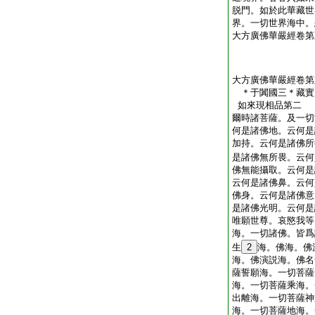
脱門。如於此華藏世
界。一切世界海中。
大方廣佛華嚴經卷第
大方廣佛華嚴經卷第
＊于闐國三＊藏實
如來現相品第二
爾時諸菩薩。及一切
何是諸佛地。云何是
加持。云何是諸佛所
是諸佛無所畏。云何
佛無能攝取。云何是
云何是諸佛鼻。云何
佛身。云何是諸佛意
是諸佛光明。云何是
唯願世尊。哀愍我等
海。一切諸佛。皆爲
生
2
海。佛海。佛
海。佛演説海。佛名
薩誓願海。一切菩薩
海。一切菩薩乘海。
出離海。一切菩薩神
海。一切菩薩地海。