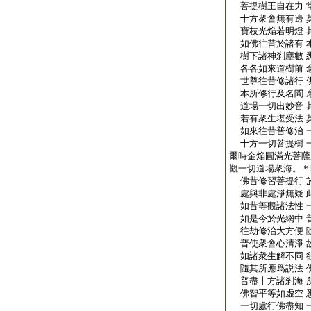
菩提樹王自在力 
十方衆會無有邊 
寶枝光焔若明燈 
如佛往昔於諸有 
樹下諸神刹塵數 
各各如來道樹前 
世尊往昔修諸行 
本所修行及名聞 
道場一切出妙音 
若有衆生堪受法 
如來往昔普修治 
十方一切菩提樹 
爾時金焔圓滿光菩薩
觀一切道場衆海。＊
佛昔修習菩提行 
處與非處淨無疑 
如昔等觀諸法性 
如是今於光網中 
往劫修治大方便 
普使衆會心清淨 
如諸衆生解不同 
隨其所應爲説法 
普盡十方諸刹海 
佛智平等如虚空 
一切處行佛盡知 