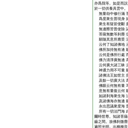
亦爲我等。如是而説
於一切供養具雲中。
無量劫中修行滿 
爲度衆生普現身 
衆生有疑皆使斷 
無邊際苦普使除 
菩薩無數等刹塵 
願隨其意所應受 
云何了知諸佛地 
佛所加持無有邊 
云何是佛所行處 
佛力清淨廣無邊 
云何廣大諸三昧 
神通力用不可量 
諸佛法王如世主 
及餘一切廣大法 
佛眼云何無有量 
意無有量復云何 
如諸刹海衆生海 
及諸佛海亦無邊 
永出思議衆度海 
所有一切法門海 
爾時世尊。知諸菩薩
齒之間。放佛刹微塵
遍照光明。出種種音