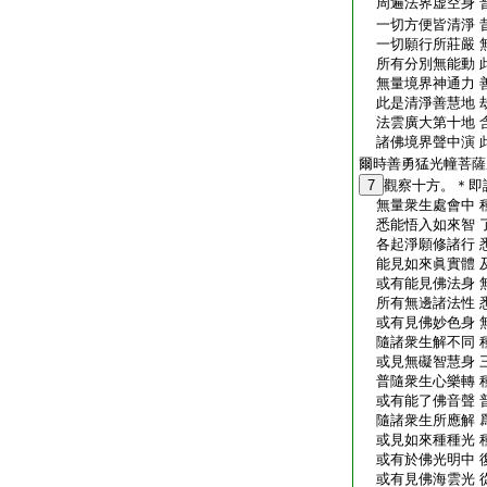
周遍法界虚空身 
一切方便皆清淨 
一切願行所莊嚴 
所有分別無能動 
無量境界神通力 
此是清淨善慧地 
法雲廣大第十地 
諸佛境界聲中演 
爾時善勇猛光幢菩薩
7
觀察十方。＊即
無量衆生處會中 
悉能悟入如來智 
各起淨願修諸行 
能見如來眞實體 
或有能見佛法身 
所有無邊諸法性 
或有見佛妙色身 
隨諸衆生解不同 
或見無礙智慧身 
普隨衆生心樂轉 
或有能了佛音聲 
隨諸衆生所應解 
或見如來種種光 
或有於佛光明中 
或有見佛海雲光 