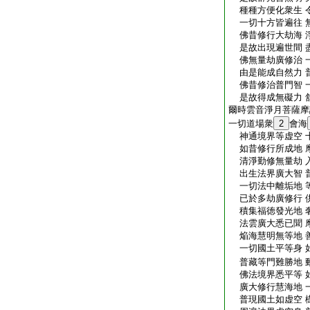
種種方便化衆生 
一切十方皆遍往 
佛昔修行大劫海 
是故出現遍世間 
佛無量劫廣修治 
由是能成自然力 
佛昔修治普門智 
是故得成無礙力 
爾時雲音淨月菩薩摩
一切道場衆
2
會海
神通境界等虚空 
如昔修行所成地 
清淨勤修無量劫 
出生法界廣大智 
一切法中離垢地 
已於多劫廣修行 
積集福徳發光地 
法雲廣大悉已聞 
焔海慧明無等地 
一切國土平等身 
普藏等門難勝地 
佛法境界悉平等 
廣大修行慧海地 
普現國土如虚空 