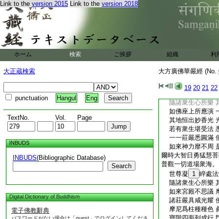
Link to the
version 2015
Link to the
version 2018
如是寶藏散道場 
如來福徳神通力 
其地及以菩提樹 
寶燈無量從空雨 
悉吐微妙演法音 
寶地普現妙光雲 
ホーム
検索
ご挨拶
組織
利
寶網遐張覆其上 
汝等普觀於此地 
大正蔵検索
大方廣佛華嚴經 (No.
顯示衆生諸業海 
普遍十方一切佛 
19
20
21
22
莫不皆現道場中 
punctuation
Hangul
Eng
隨諸衆生心所樂 
如佛座上所應演 
TextNo.
Vol.
Page
其地恒出妙香光 
若有衆生堪受法 
一一莊嚴悉圓滿 
INBUDS
如來神力靡不周 
爾時大智日勇猛慧菩
INBUDS
(Bibliographic Database)
普觀一切道場衆海。
Search
世尊凝
1
睟處法
隨諸衆生心所樂 
如來宮殿不思議 
Digital Dictionary of Buddhism
諸莊嚴具咸光耀 
摩尼爲柱種種色 
電子佛教辭典
寶階四面列成行 
パスワードがない場合は「guest」でログインしてくださ