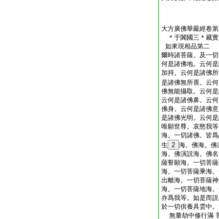
大方廣佛華嚴經卷第
＊于闐國三＊藏實
如來現相品第二
爾時諸菩薩。及一切
何是諸佛地。云何是
加持。云何是諸佛所
是諸佛無所畏。云何
佛無能攝取。云何是
云何是諸佛鼻。云何
佛身。云何是諸佛意
是諸佛光明。云何是
唯願世尊。哀愍我等
海。一切諸佛。皆爲
生
2
海。佛海。佛
海。佛演説海。佛名
薩誓願海。一切菩薩
海。一切菩薩乘海。
出離海。一切菩薩神
海。一切菩薩地海。
亦爲我等。如是而説
於一切供養具雲中。
無量劫中修行滿 