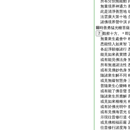
所有分別無能動 
無量境界神通力 
此是清淨善慧地 
法雲廣大第十地 
諸佛境界聲中演 
爾時善勇猛光幢菩薩
7
觀察十方。＊即
無量衆生處會中 
悉能悟入如來智 
各起淨願修諸行 
能見如來眞實體 
或有能見佛法身 
所有無邊諸法性 
或有見佛妙色身 
隨諸衆生解不同 
或見無礙智慧身 
普隨衆生心樂轉 
或有能了佛音聲 
隨諸衆生所應解 
或見如來種種光 
或有於佛光明中 
或有見佛海雲光 
示現往昔修行道 
或見佛相福莊嚴 
往昔修行諸度海 