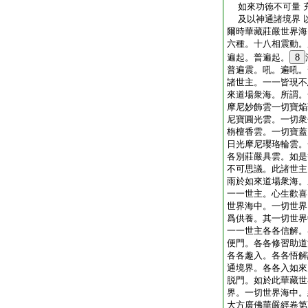
如來功徳不可量 
及以神通諸境界 
爾時華藏莊嚴世界海
六種。十八相震動。
遍起。普遍起。
8
普遍震。吼。遍吼。
諸世主。一一皆現不
來道場衆海。所謂。
摩尼妙飾雲一切寶焔
尼寶圓光雲。一切衆
栴檀香雲。一切寶蓋
日光摩尼瓔珞輪雲。
各別莊嚴具雲。如是
不可思議。此諸世主
雨於如來道場衆海。
一一世主。心生歡喜
世界海中。一切世界
爲供養。其一切世界
一一世主各各信解。
便門。各各修習助道
各各趣入。各各悟解
通境界。各各入如來
脱門。如於此華藏世
界。一切世界海中。
大方廣佛華嚴經卷第