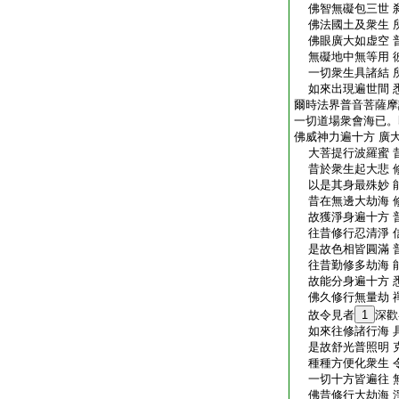
佛智無礙包三世 
佛法國土及衆生 
佛眼廣大如虚空 
無礙地中無等用 
一切衆生具諸結 
如來出現遍世間 
爾時法界普音菩薩摩
一切道場衆會海已。
佛威神力遍十方 廣
大菩提行波羅蜜 
昔於衆生起大悲 
以是其身最殊妙 
昔在無邊大劫海 
故獲淨身遍十方 
往昔修行忍清淨 
是故色相皆圓滿 
往昔勤修多劫海 
故能分身遍十方 
佛久修行無量劫 
故令見者
1
深歡
如來往修諸行海 
是故舒光普照明 
種種方便化衆生 
一切十方皆遍往 
佛昔修行大劫海 