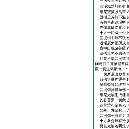
一切枝間發妙光 
清淨熾然無有盡 
摩尼寶藏以爲華 
匝樹垂芳無不遍 
汝觀善逝道場中 
光焔成輪從此現 
十方一切國土中 
菩提樹中無不現 
道場廣大福所成 
寶中出現諸菩薩 
諸佛境界不思議 
如昔所集菩提道 
爾時百目蓮華髻菩薩
觀一切道場衆海。＊
一切摩尼出妙音 
彼佛無量神通事 
衆華競發如纓布 
菩提樹神持向佛 
摩尼光焔悉成幢 
其香普熏一切衆 
蓮華垂布金色光 
普蔭十方諸刹土 
菩提樹王自在力 
十方衆會無有邊 
寶枝光焔若明燈 