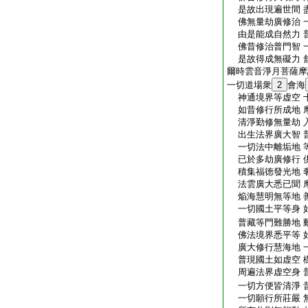
是故出現遍世間 
佛無量劫廣修治 
由是能成自然力 
佛昔修治普門智 
是故得成無礙力 
爾時雲音淨月菩薩摩
一切道場衆
2
會海
神通境界等虚空 
如昔修行所成地 
清淨勤修無量劫 
出生法界廣大智 
一切法中離垢地 
已於多劫廣修行 
積集福徳發光地 
法雲廣大悉已聞 
焔海慧明無等地 
一切國土平等身 
普藏等門難勝地 
佛法境界悉平等 
廣大修行慧海地 
普現國土如虚空 
周遍法界虚空身 
一切方便皆清淨 
一切願行所莊嚴 