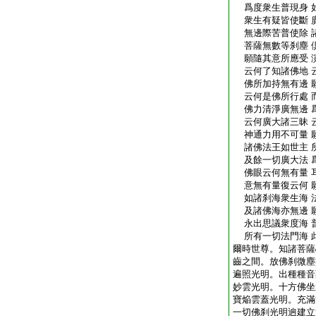
爲度衆生普現身 
衆生有疑皆使斷 
無邊際苦普使除 
菩薩無數等刹塵 
願隨其意所應受 
云何了知諸佛地 
佛所加持無有邊 
云何是佛所行處 
佛力清淨廣無邊 
云何廣大諸三昧 
神通力用不可量 
諸佛法王如世主 
及餘一切廣大法 
佛眼云何無有量 
意無有量復云何 
如諸刹海衆生海 
及諸佛海亦無邊 
永出思議衆度海 
所有一切法門海 
爾時世尊。知諸菩薩
齒之間。放佛刹微塵
遍照光明。出種種音
妙雲光明。十方佛坐
寶焔雲蓋光明。充滿
一切佛刹光明逈建立