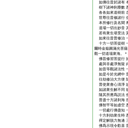
如佛往昔於諸有 
樹下諸神刹塵數 
各各如來道樹前 
世尊往昔修諸行 
本所修行及名聞 
道場一切出妙音 
若有衆生堪受法 
如來往昔普修治 
十方一切菩提樹 
爾時金焔圓滿光菩薩
觀一切道場衆海。＊
佛昔修習菩提行 
處與非處淨無疑 
如昔等觀諸法性 
如是今於光網中 
往劫修治大方便 
普使衆會心清淨 
如諸衆生解不同 
隨其所應爲説法 
普盡十方諸刹海 
佛智平等如虚空 
一切處行佛盡知 
十方刹劫衆生時 
禪定解脱力無邊 
佛爲示現令歡喜 