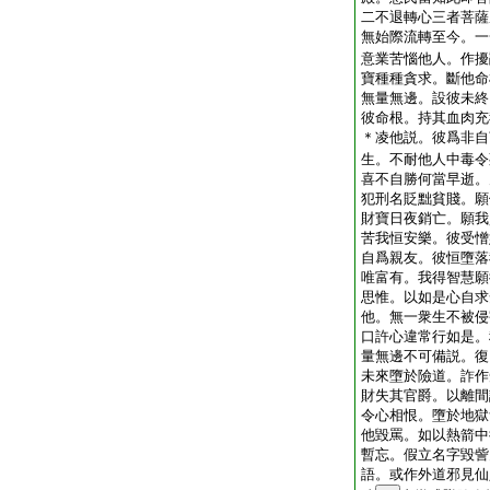
二不退轉心三者菩薩
無始際流轉至今。一
意業苦惱他人。作擾
寶種種貪求。斷他命
無量無邊。設彼未終
彼命根。持其血肉充
＊凌他説。彼爲非自
生。不耐他人中毒令
喜不自勝何當早逝。
犯刑名貶黜貧賤。願
財寶日夜銷亡。願我
苦我恒安樂。彼受憎
自爲親友。彼恒墮落
唯富有。我得智慧願
思惟。以如是心自求
他。無一衆生不被侵
口許心違常行如是。
量無邊不可備説。復
未來墮於險道。詐作
財失其官爵。以離間
令心相恨。墮於地獄
他毀罵。如以熱箭中
暫忘。假立名字毀訾
語。或作外道邪見仙