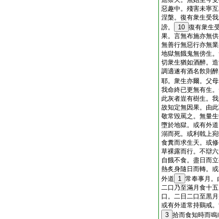
惡趣中。殘害未寧互
涅槃。復有衆生受我
謗。
10
復有衆生
果。言無布施亦無供
無善行無惡行亦無業
地獄無餓鬼無傍生。
切衆生猶如酒醉。造
調適遂有酒名飮則醉
耶。衆生亦爾。父母
我命終已更無有生。
此灰者豈有樹生。我
故知定無因果。由此
敬常毀罵之。無量生
墮於地獄。或有外道
溺而死。或利戟上宛
食糞而求生天。或修
草裸露而行。不辯六
自餓不食。盡日而立
熱炙身隨日而轉。或
外道
1
常奉事月。
二口乃至滿月食十五
口。二日二口至黒月
或有外道常持鷄戒。
3
拾而食知時而鳴