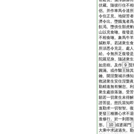
伏藏。隨彼行住不相
侶。并作車馬令達所
令住正見。地獄苦者
濟令出。墮餓鬼者爲
飢渇。墮傍生類虎豹
山以充食噉。復發是
不相食噉。象馬牛羊
膩軟草。若諸衆生食
所須悉令充足。處人
給。令無所乏復發是
陀羅尼身。隨諸衆生
如意樹。及作
9
賢
圓滿。或作醫王除其
鑰。開涅槃城示佛知
救諸衆生安住涅槃眞
勤精進無有懈怠。利
衆生處捺落迦。受苦
願若一切衆生未得解
證菩提。慈氏當知即
進勤求一切智智。復
更發三種勝心求不退
進修行。於一刹那無
形。
10
或婆羅門
大乘中求諸過失。勤