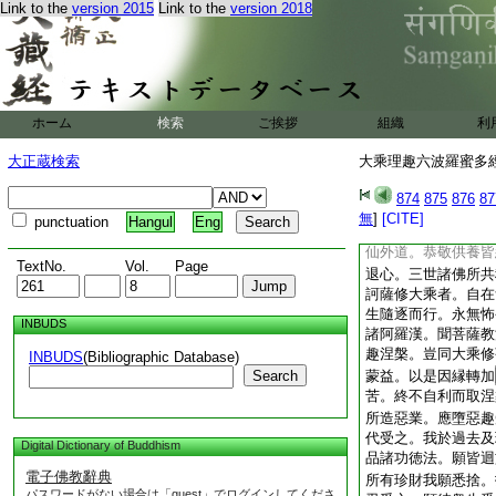
Link to the
version 2015
Link to the
version 2018
妙寶衣服香花妓樂。
除無上調御大師。無
安樂究竟涅槃。菩薩
自知得不退轉。復發
處。代諸衆生受諸苦
捨彼衆生自求安樂。
ホーム
検索
ご挨拶
組織
利
辟支佛。自求解脱已
勝數。不能利樂一切
大正蔵検索
大乘理趣六波羅蜜多經 
徳。菩薩摩訶薩設在
業。修習善法免離衆
874
875
876
87
以是因縁菩薩摩訶薩
無
]
[CITE]
punctuation
Hangul
Eng
由此義故忉利諸天。
仙外道。恭敬供養皆
TextNo.
Vol.
Page
退心。三世諸佛所共
訶薩修大乘者。自在
生隨逐而行。永無怖
INBUDS
諸阿羅漢。聞菩薩教
趣涅槃。豈同大乘修
INBUDS
(Bibliographic Database)
Search
蒙益。以是因縁轉加
苦。終不自利而取涅
所造惡業。應墮惡趣
代受之。我於過去及
Digital Dictionary of Buddhism
品諸功徳法。願皆迴
電子佛教辭典
所有珍財我願悉捨。
パスワードがない場合は「guest」でログインしてくださ