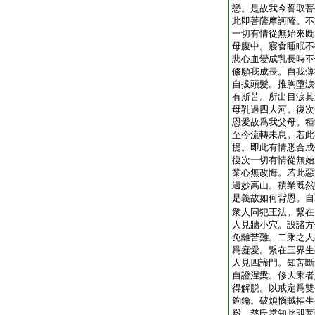
戀。是故我今誓取菩
此即菩薩摩訶薩。不
一切有情從無始來既
母腹中。寢食睡眠不
悲心血變成乳長時不
修願我成長。自我薄
自拔頭髮。推胸墮涙
有斯苦。所出目涙其
母乳過四大河。復次
恩愛故爲我父母。種
至今流轉未息。若此
提。即此有情悉合成
復次一切有情從無始
業心無改悔。若此惡
過妙高山。積業既然
是義故如何背恩。自
衆人同犯王法。繋在
人見牆小穴。設諸方
免離苦難。二乘之人
爲癡愛。繋在三界生
人見四諦門。知苦斷
自證涅槃。修大乘者
得解脱。以戒定爲雙
鉤鑰。破煩惱賊摧生
殿。慈氏當知此即菩