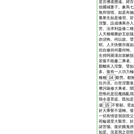
是言佛道懸遠。經百
捨國城妻子。象馬七
無所悋惜。如是布施
量衆生如是修習。皆
涅槃。設成佛果亦入
苦。汝求利益修二種
人天種種勝妙五欲隨
勿須怖。何以故。譬
耶。人天快樂亦復如
但自修持何憂何怖。
生得阿羅漢自當解脱
若復不能趣二乘者。
厭離疾入涅槃。譬如
多。復有一人功力極
種種
14
艱勞。都
住共倶。出世涅槃進
摩訶薩修大乘者。聞
思惟此是惡魔嬈亂我
我令退菩提。既知是
違
15
不誓願。受
於大乘誓不退轉。發
一切有情皆我宿世父
死輪迴受大艱苦。於
諸苦惱。復於餓鬼傍
如是。況是我之宿世