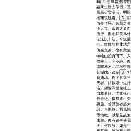
瞋
4
恚熾盛墜陷有
諸衆生皆去修習。互
衰羸少變令老。明眼
者而現醜容。
5
貢
而令作惡。智慧之者
令夭喪。富貴之者而
流行。復念我昔爲外
法法説非法。令無量
心。墮於邪見非法之
傍生鬼趣。復有衆生
嶮峻山投身而下。入
得生天于今不絶。復
南閻牟河北二水中間
其樹端正茂葉
8
含
爲施場。樹下多立三
天者。於彼場中先行
浴。望除罪垢然後上
自取命終。從此死已
行未絶。復有衆生受
惠施。若見施者起大
怒。何以故。我見施
墮地獄。以是見故無
未脱。復有衆生受我
天。何以故。如是牛
應祭天。無始至今受