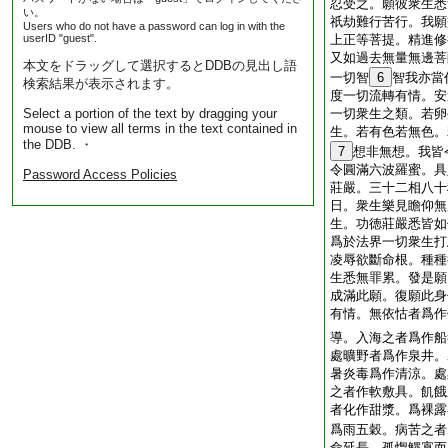
忍受之。願彼衆生悉
い。
祇劫難行苦行。我願
Users who do not have a password can log in with the
userID "guest".
上正等菩提。精進修
又如過去無量無邊菩
本文をドラッグして選択するとDDBの見出し語
一切智
6
智我亦當
検索結果が表示されます。
度一切流轉有情。安
Select a portion of the text by dragging your
一切衆生之類。若卵
mouse to view all terms in the text contained in
生。若有色若無色。
the DDB. ・
7
想非無想。我皆
令圓滿六波羅蜜。具
Password Access Policies
莊嚴。三十二相八十
日。衆生樂見瞻仰無
生。功徳莊嚴悉皆如
爲於法界一切衆生打
凌辱欲斷命根。種種
生悉無罪累。發是願
成滿此願。復願此身
有情。無依怙者爲作
導。入海之者爲作船
處曠野者爲作泉井。
暑炎毒爲作清涼。處
之者作軟敷具。飢餓
者化作甜漿。爲裸露
爲雨五穀。病苦之者
命延長。孤惸鰥寡而