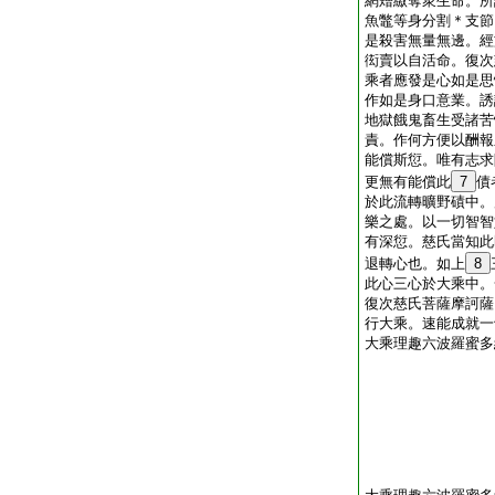
網矰繳奪衆生命。所
魚鼈等身分割＊支節
是殺害無量無邊。經
衒賣以自活命。復次
乘者應發是心如是思
作如是身口意業。誘
地獄餓鬼畜生受諸苦
責。作何方便以酬報
能償斯愆。唯有志求
更無有能償此
7
債
於此流轉曠野磧中。
樂之處。以一切智智
有深愆。慈氏當知此
退轉心也。如上
8
此心三心於大乘中。
復次慈氏菩薩摩訶薩
行大乘。速能成就一
大乘理趣六波羅蜜多