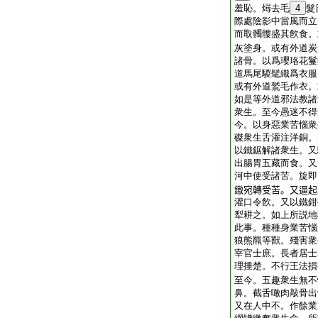
羞恥。燖去毛
4
髮
際處陰影中當風而立
而取髑髏盛其飮食。
灰塗身。或有外道炭
諸骨。以爲瓔珞花鬘
道馬尾騣髦織爲衣服
或有外道鷲毛作衣。
如是等外道邪法教諸
衆生。至今愚迷不得
今。以身惡業苦惱衆
磔衆生舌灌注洋銅。
以鐵鋸解諸衆生。又
出腸胃五藏而食。又
河中使受諸苦。旋即
𨫼宛轉受苦。又逼
灌口令飮。又以鐵鉗
犁耕之。如上所説地
此事。種種身業苦惱
狼熊羆等獸。殘害衆
宰官士庶。長者居士
理捶楚。不行王法損
至今。五趣衆生無不
鼻。截舌噉肉敲骨出
又在人中不。作餘業