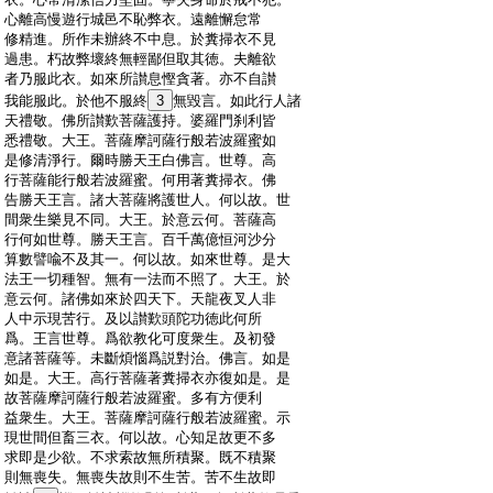
:
心離高慢遊行城邑不恥弊衣。遠離懈怠常
:
修精進。所作未辦終不中息。於糞掃衣不見
:
過患。朽故弊壞終無輕鄙但取其徳。夫離欲
:
者乃服此衣。如來所讃息慳貪著。亦不自讃
:
我能服此。於他不服終
3
無毀言。如此行人諸
:
天禮敬。佛所讃歎菩薩護持。婆羅門刹利皆
:
悉禮敬。大王。菩薩摩訶薩行般若波羅蜜如
:
是修清淨行。爾時勝天王白佛言。世尊。高
:
行菩薩能行般若波羅蜜。何用著糞掃衣。佛
:
告勝天王言。諸大菩薩將護世人。何以故。世
:
間衆生樂見不同。大王。於意云何。菩薩高
:
行何如世尊。勝天王言。百千萬億恒河沙分
:
算數譬喩不及其一。何以故。如來世尊。是大
:
法王一切種智。無有一法而不照了。大王。於
:
意云何。諸佛如來於四天下。天龍夜叉人非
:
人中示現苦行。及以讃歎頭陀功徳此何所
:
爲。王言世尊。爲欲教化可度衆生。及初發
:
意諸菩薩等。未斷煩惱爲説對治。佛言。如是
:
如是。大王。高行菩薩著糞掃衣亦復如是。是
:
故菩薩摩訶薩行般若波羅蜜。多有方便利
:
益衆生。大王。菩薩摩訶薩行般若波羅蜜。示
:
現世間但畜三衣。何以故。心知足故更不多
:
求即是少欲。不求索故無所積聚。既不積聚
:
則無喪失。無喪失故則不生苦。苦不生故即