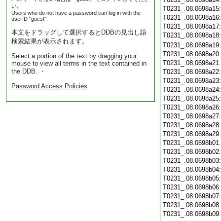
い。
T0231_.08.0698a15
Users who do not have a password can log in with the
T0231_.08.0698a16
userID "guest".
T0231_.08.0698a17
本文をドラッグして選択するとDDBの見出し語
T0231_.08.0698a18
検索結果が表示されます。
T0231_.08.0698a19
T0231_.08.0698a20
Select a portion of the text by dragging your
T0231_.08.0698a21
mouse to view all terms in the text contained in
the DDB. ・
T0231_.08.0698a22
T0231_.08.0698a23
Password Access Policies
T0231_.08.0698a24
T0231_.08.0698a25
T0231_.08.0698a26
T0231_.08.0698a27
T0231_.08.0698a28
T0231_.08.0698a29
T0231_.08.0698b01
T0231_.08.0698b02
T0231_.08.0698b03
T0231_.08.0698b04
T0231_.08.0698b05
T0231_.08.0698b06
T0231_.08.0698b07
T0231_.08.0698b08
T0231_.08.0698b09