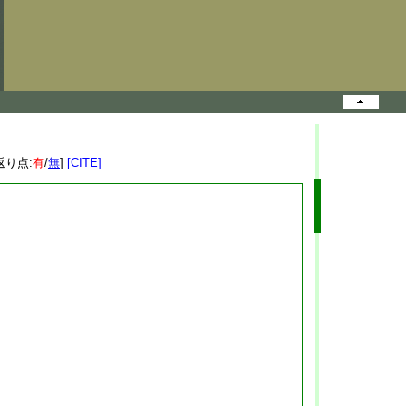
返り点:
有
/
無
]
[CITE]