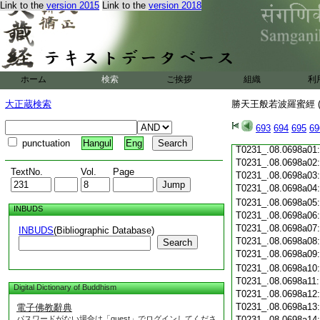
Link to the
version 2015
Link to the
version 2018
T0231_.08.0697c19
T0231_.08.0697c20
T0231_.08.0697c21
T0231_.08.0697c22
T0231_.08.0697c23
T0231_.08.0697c24
ホーム
検索
ご挨拶
組織
利
T0231_.08.0697c25
T0231_.08.0697c26
大正蔵検索
勝天王般若波羅蜜經 (
T0231_.08.0697c27
T0231_.08.0697c28
693
694
695
69
T0231_.08.0697c29
punctuation
Hangul
Eng
T0231_.08.0698a01
T0231_.08.0698a02
TextNo.
Vol.
Page
T0231_.08.0698a03
T0231_.08.0698a04
T0231_.08.0698a05
INBUDS
T0231_.08.0698a06
T0231_.08.0698a07
INBUDS
(Bibliographic Database)
T0231_.08.0698a08
Search
T0231_.08.0698a09
T0231_.08.0698a10
T0231_.08.0698a11
Digital Dictionary of Buddhism
T0231_.08.0698a12
T0231_.08.0698a13
電子佛教辭典
パスワードがない場合は「guest」でログインしてくださ
T0231_.08.0698a14