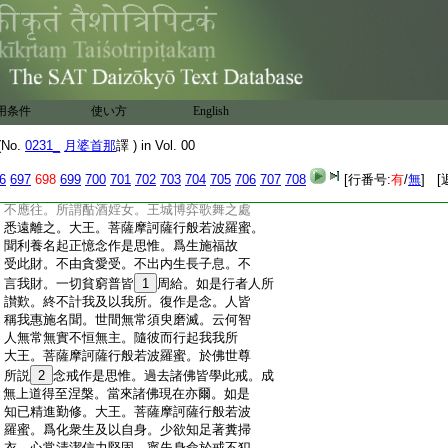
:
若見色聲香味觸作是思惟。云何於彼不眞
:
實法而生貪愛。此乃凡夫愚癡所著即是不
:
善。如世尊説愛即生著著即迷惑。迷故不知
:
善法惡法。以是因縁生於惡趣。菩薩摩訶薩。
:
自不漏失不著境界令他亦爾。大王。菩薩摩
:
訶薩行般若波羅蜜阿蘭若念。作是思惟。阿
用条件
使い方
English
:
蘭若者。是無諍人之所住處寂靜住處。於此
:
處中。天龍夜叉他心智人。悉能知我心
13
心數
No.
0231_
月婆首那
譯 ) in Vol. 00
:
法。不應於此起邪思惟。即得捨離於法正憶
:
勤修行之。大王。菩薩摩訶薩行般若波羅蜜
6
697
698
699
700
701
702
703
704
705
706
707
708
[行番号:
有
/
無
] [
:
作是思惟。城邑聚落非出家人所可行處則
:
不應往。所謂酤酒婬女。王城博弈歌舞之處
:
悉遠離之。大王。菩薩摩訶薩行般若波羅蜜。
:
聞利養名起正憶念作是思惟。爲生施福故
:
受此財。不由貪愛受。不出内生長子息。不
:
言我財。一切貧窮普皆
1
周給。如是行者人所
:
讃歎。終不計我及以我所。復作是念。人皆
:
稱我惠施名聞。世間無常須臾磨滅。云何智
:
人無常無實不恒無主。隨彼而行起我我所
:
大王。菩薩摩訶薩行般若波羅蜜。於佛世尊
:
所説
2
念戒作是思惟。過去諸佛皆學此戒。成
:
無上道得至涅槃。當來諸佛現在亦爾。如是
:
知已精進勤修。大王。菩薩摩訶薩行般若波
:
羅蜜。爲化衆生及以自身。少欲知足著糞掃
:
衣。心常清潔信力堅固。寧失身命於戒不犯。