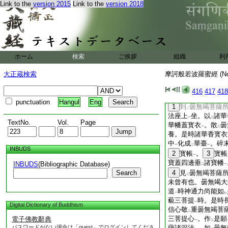
母。能生
諸佛
攝
Link to the
version 2015
Link to the
version 2018
二
一
二
羅蜜
成
就一切功徳
一
二
在
何處
。釋提桓因
二
一
寳大床。四寳小床
一
般若波羅蜜
置
小床
一
二
寶印
印
之。我等不
一
レ
ホーム
検索
ご挨拶
組織
利
薩陀波崙與
長者女
二
華香瓔珞幡蓋
。
2
一
大正蔵検索
摩訶般若波羅蜜經 (N
羅蜜
。一分供
養
2
一
二
薩陀波崙菩薩與
五
二
416
417
418
蓋伎樂及諸珍寳
。
一
punctuation
Hangul
Eng
1
到
曇無竭菩薩
二
法座上
坐。以
諸華
一
二
TextNo.
Vol.
Page
華幡蓋寳衣
。散
曇
一
二
養。是時諸華香寳衣
中
化成
華臺
。碎
一
二
一
INBUDS
2
寳帳
。
3
寳帳
一
寶蓋四邊垂
諸寶幡
INBUDS
(Bibliographic Database)
二
一
Search
4
見
曇無竭菩薩
二
未曾有也。曇無竭大
道
時神通力尚能如
一
レ
藐三菩提
時。是時
一
Digital Dictionary of Buddhism
信心敬
重曇無竭菩
二
三菩提心
。作
是願
電子佛教辭典
一
二
パスワードがない場合は「guest」でログインしてくださ
薩諸深法
。如
曇無