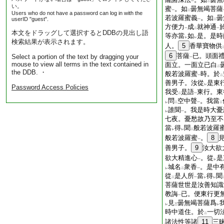
一
二
い。
蜜
。如
曇無竭菩薩
一
二
Users who do not have a password can log in with the
若波羅蜜義
。如
曇
userID "guest".
一
二
方便力
成
就神通
一
二
一
本文をドラッグして選択するとDDBの見出し語
等亦當
如
是。是時
レ
レ
検索結果が表示されます。
人。
5
香華寶物供
6
菩薩
已。頭面
Select a portion of the text by dragging your
一
mouse to view all terms in the text contained in
面立。一面立已白
二
the DDB. ・
般若波羅蜜
時。於
一
二
善男子。汝從
是東
レ
Password Access Policies
我受
是語
東行。東
二
一
問
空中聲
。我當
レ
二
一
二
誰聞
。我是時大憂
レ
一
七夜。憂愁故乃至不
當
得
聞
般若波羅
レ
レ
二
般若波羅蜜
。
8
一
善男子。
9
汝大欲
欲大精進心
。從
是
一
レ
城名
衆香
。是中
レ
二
一
從
是人所
當
得
聞
二
一
レ
レ
菩薩世世是汝善知識
教誨
已。便東行更
一
見
曇無竭菩薩爲
レ
三
レ
時中道住。於
一切
二
諸法性等諸
11
三