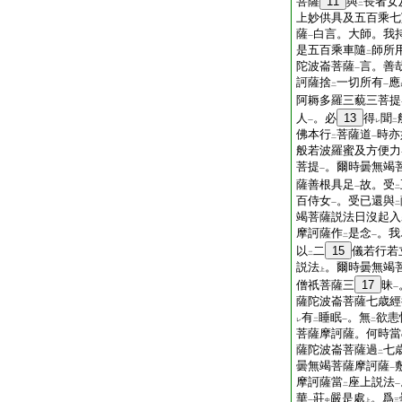
菩薩
11
與
長者女
二
上妙供具及五百乘七
薩
白言。大師。我
一
是五百乘車隨
師所
二
陀波崙菩薩
言。善
一
訶薩捨
一切所有
應
二
一
阿耨多羅三藐三菩提
人
。必
13
得
聞
一
レ
二
佛本行
菩薩道
時亦
二
一
般若波羅蜜及方便力
菩提
。爾時曇無竭
一
薩善根具足
故。受
一
二
百侍女
。受已還與
一
二
竭菩薩説法日沒起入
摩訶薩作
是念
。我
二
一
以
二
15
儀若行若
二
説法
。爾時曇無竭
上
僧祇菩薩三
17
昧
一
薩陀波崙菩薩七歳經
有
睡眠
。無
欲恚
レ
二
一
二
菩薩摩訶薩。何時當
薩陀波崙菩薩過
七
二
曇無竭菩薩摩訶薩
一
摩訶薩當
座上説法
二
一
華
莊
嚴是處
。爲
一
中
上
三