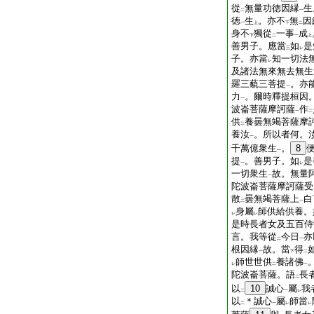
從
無量功徳因縁
生
二
一
徳
生
。亦不
無
因
一
上
下
二
身不
獨從
一事
成
下
二
一
上
善男子。應當
如
是
三
レ
子。亦當
知一切法
レ
及諸法無來無去無生
羅三藐三菩提
。亦
一
力
。爾時釋提桓因
一
波崙菩薩摩訶薩
作
一
二
供
養曇無竭菩薩摩
二
養汝
。所以者何。
一
千萬億衆生
。
8
一
提
。善男子。如
是
一
レ
一切衆生
故。無量
一
陀波崙菩薩摩訶薩受
散
曇無竭菩薩上
白
二
一
身屬
師供給供養。
レ
レ
是時長者女及五百侍
言。我等從
今日
亦
二
一
根因縁
故。當
得
一
下
二
師世世供
養諸佛
レ
二
一
陀波崙菩薩。語
長
二
以
10
誠心
屬
我
二
一
レ
以
＊誠心
屬
師當
二
一
レ
レ