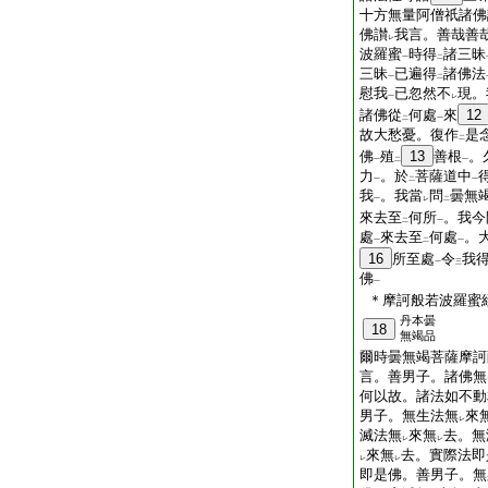
十方無量阿僧祇諸佛
佛讃
我言。善哉善
レ
波羅蜜
時得
諸三昧
一
二
三昧
已遍得
諸佛法
一
二
慰我
已忽然不
現。
一
レ
諸佛從
何處
來
12
二
一
故大愁憂。復作
是
二
佛
殖
13
善根
。
一
二
一
力
。於
菩薩道中
一
二
一
我
。我當
問
曇無
一
レ
二
來去至
何所
。我今
二
一
處
來去至
何處
。
一
二
一
16
所至處
令
我
一
三
佛
一
＊摩訶般若波羅蜜
丹本曇
18
無竭品
爾時曇無竭菩薩摩訶
言。善男子。諸佛無
何以故。諸法如不動
男子。無生法無
來
レ
滅法無
來無
去。無
レ
レ
來無
去。實際法即
レ
レ
即是佛。善男子。無