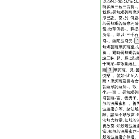
以
深心
愛
法惜
法
二
一
レ
レ
耨多羅三藐三菩提
一
我爲
曇無竭菩薩摩
二
淨已訖。當
於
何處
下
二
若曇無竭菩薩摩訶薩
當
散華供養
。釋提
二
一
所念
。即以
三千石
一
二
崙
。薩陀波崙受
1
一
レ
無竭菩薩摩訶薩坐
二
養
。爾時曇無竭菩
一
諸三昧
起。爲
説
一
レ
二
千萬衆
恭敬圍繞往
一
二
薩
3
摩訶薩。見
二
悦樂
。譬如
比丘入
一
三
薩＊摩訶薩及長者女
菩薩摩訶薩所
。散
一
二
坐
一面
。曇無竭菩
二
一
崙菩薩
言。善男子
一
般若波羅蜜相
。善
一
波羅蜜亦等。諸法離
離。諸法不動故當
レ
法無念故當
知般若
レ
畏故當
知般若波羅
レ
當
知般若波羅蜜亦
レ
般若波羅蜜亦無邊。