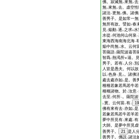
佛。寂滅無
來無
去
レ
レ
無
來無
去。虚空性
レ
レ
諸法
更無
佛。諸佛
一
レ
善男子。是如常一無
無所有故。譬如
春
下
見
焔動
逐
之求
水
二
一
レ
中
水從
何池何山何泉
二
一
東海西海南海北海
一
焔中尚無
水。云何
レ
菩薩語
薩陀波崙菩
二
智爲
熱渇所
逼。
二
男子。若有
人分
別
レ
二
人皆是愚夫。何以故
以
色身
見
。諸佛
二
一
上
處去處亦如
是。善
レ
種種若象若馬若牛若
種種諸物。於
汝意
二
一
去至
何所
。薩陀波
二
一
實。云何當
有
19
レ
レ
二
佛有來有去
亦如
是
一
レ
若象若馬若牛若羊若
夢中所見有
來處
有
二
一
大師。是夢中所見虚
善男子。
21
是人
善男子。佛説
諸法
二