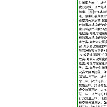
波羅蜜亦無生。諸法
蜜亦無滅。虚空無邊
無邊。
4
大海水無
邊。須彌山莊嚴故當
虚空無分別故當
知
レ
色無邊故當
知般若
レ
識無邊故當
知般若
レ
邊故當
知般若波羅
レ
種無邊故當
知般若
レ
邊故當
知般若波羅
レ
當
知般若波羅蜜亦
レ
般若波羅蜜亦無分別
知般若波羅蜜性亦
レ
故當
知般若波羅蜜
レ
故當
知般若波羅蜜
レ
故。當
知般若波羅
レ
波崙菩薩摩訶薩。即
謂諸法等三昧。諸法
念三昧。諸法無畏三
無邊三昧。諸法無生
虚空無邊三昧。大海
嚴三昧。虚空無分別
行識無邊三昧。地種
種空種無邊三昧。如
別三昧。諸法不可思