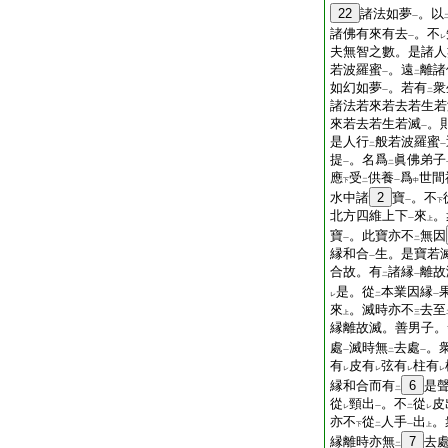
22
諸法如夢
。以
一
諸佛有來有去
。不
一
レ
夫無智之數。是諸人
若波羅蜜
。遠
離諸
一
二
如幻如夢
。若有
衆
一
二
諸法若來若去若生若
來若去若生若滅
。
一
是人行
般若波羅蜜
二
一
提
。名爲
眞佛弟子
一
二
應
受
供養
爲
世間
下
二
一
中
水中諸
2
寶
。不
一
下
北方四維上下
來
。
一
上
寶
。此寶亦不
無因
一
二
縁和合
生。是寶若
一
合故。有
諸縁
離故
二
一
是。從
本業因縁
レ
二
一
來
。滅時亦不
去至
上
三
縁離故滅。善男子。
處
滅時無
去處
。
一
二
一
有
皮有
弦有
柱有
レ
レ
レ
レ
縁和合而有
6
是
二
從
頸出
。不
從
皮
レ
一
二
レ
亦不
從
人手
出
。
下
二
一
上
縁離時亦無
7
去
二