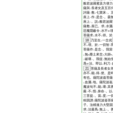
般若波羅蜜及方便力
薩與
長者女及五百
二
訶薩
敷
七寶床
。
一
二
一
座上
作
是念
。曇
一
二
一
座上
。説
般若波羅
一
中
薩敷
座已。求
水灑
レ
レ
惡魔隱蔽令
水不
二
菩薩求
水不
得。於
レ
レ
18
乃至生
一念劣
二
不
増。於
一切智
レ
二
一
菩薩作
是念
。我當
二
一
無
塵土來坌
大師
レ
丙
乙
甲
破壞
。我從
無始
二
一
二
爲
法。即以
利刀
二
一
21
菩薩及長者女
亦不
能
得
便。是
レ
レ
レ
有也。薩陀波崙菩薩
血灑
地。薩陀波崙
レ
レ
魔波旬不
能
壞
其
レ
レ
二
嚴
不
惜
身命
。以
一
レ
二
一
三菩提
。當
度
一
一
レ
二
桓因讃
薩陀波崙菩
二
子。汝精進力大堅固
求
法最爲
無上
。
レ
二
一